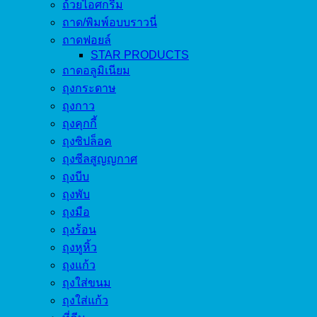
ถ้วยไอศกรีม
ถาด/พิมพ์อบบราวนี่
ถาดฟอยล์
STAR PRODUCTS
ถาดอลูมิเนียม
ถุงกระดาษ
ถุงกาว
ถุงคุกกี้
ถุงซิปล็อค
ถุงซีลสูญญกาศ
ถุงบีบ
ถุงพับ
ถุงมือ
ถุงร้อน
ถุงหูหิ้ว
ถุงแก้ว
ถุงใส่ขนม
ถุงใส่แก้ว