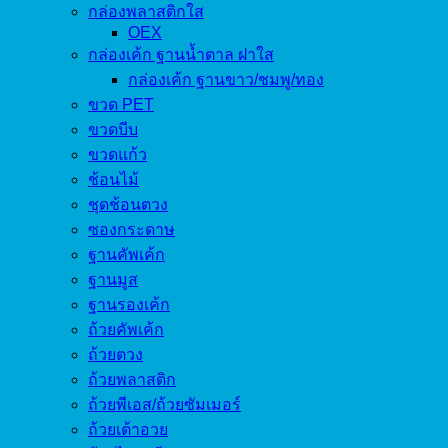
กล่องพลาสติกใส
OEX
กล่องเค้ก ฐานน้ำตาล ฝาใส
กล่องเค้ก ฐานขาว/ชมพู/ทอง
ขวด PET
ขวดบีบ
ขวดแก้ว
ช้อนไม้
ชุดช้อนตวง
ซองกระดาษ
ฐานคัพเค้ก
ฐานมูส
ฐานรองเค้ก
ถ้วยคัพเค้ก
ถ้วยตวง
ถ้วยพลาสติก
ถ้วยพีเอส/ถ้วยซัมเมอร์
ถ้วยเต้าอวย