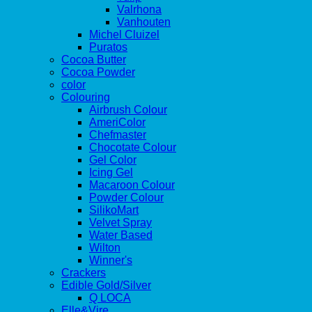
Valrhona
Vanhouten
Michel Cluizel
Puratos
Cocoa Butter
Cocoa Powder
color
Colouring
Airbrush Colour
AmeriColor
Chefmaster
Chocotate Colour
Gel Color
Icing Gel
Macaroon Colour
Powder Colour
SilikoMart
Velvet Spray
Water Based
Wilton
Winner's
Crackers
Edible Gold/Silver
Q LOCA
Elle&Vire