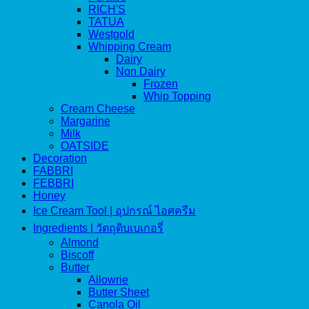
RICH'S
TATUA
Westgold
Whipping Cream
Dairy
Non Dairy
Frozen
Whip Topping
Cream Cheese
Margarine
Milk
OATSIDE
Decoration
FABBRI
FEBBRI
Honey
Ice Cream Tool | อุปกรณ์ ไอศครีม
Ingredients | วัตถุดิบเบเกอรี่
Almond
Biscoff
Butter
Allowrie
Butter Sheet
Canola Oil