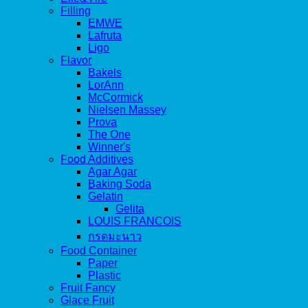
Filling
EMWE
Lafruta
Ligo
Flavor
Bakels
LorAnn
McCormick
Nielsen Massey
Prova
The One
Winner's
Food Additives
Agar Agar
Baking Soda
Gelatin
Gelita
LOUIS FRANCOIS
กรดมะนาว
Food Container
Paper
Plastic
Fruit Fancy
Glace Fruit