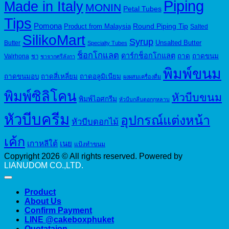
Piping
Made in Italy
MONIN
Petal Tubes
Tips
Pomona
Round Piping Tip
Product from Malaysia
Salted
SilikoMart
Syrup
Unsalted Butter
Butter
Specialty Tubes
ช็อกโกแลต
ดาร์กช็อกโกแลต
ถาด
ถาดขนม
Valrhona
ชา
ชาจากศรีลังกา
พิมพ์ขนม
ถาดขนมอบ
ถาดสี่เหลี่ยม
ถาดอลูมิเนียม
ผงผสมเครื่องดื่ม
พิมพ์ซิลิโคน
หัวบีบขนม
พิมพ์ไอศกรีม
หัวบีบกลีบดอกกุหลาบ
หัวบีบครีม
อุปกรณ์แต่งหน้า
หัวบีบดอกไม้
เค้ก
เกาหลีใต้
เนย
แป้งทำขนม
Copyright 2026 © All rights reserved. Powered by
LIANUDOM CO.,LTD.
Product
About Us
Confirm Payment
LINE @cakeboxphuket
Quotataion