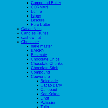
Compound Butter
CORMAN
Echire
Isigny
Lescure
Pure Butter
Cacao Nibs
Candies Fruites
cashew nut
Chocolate
bake master
BARRY
Bestmate
Chocolate Chips
Chocolate Chunks
Chocolate Stick
Compound
Couverture
Belcolade
Cacao Barry
Callebaut
Kad Kokoa
Lindt
Patissier
Tulip