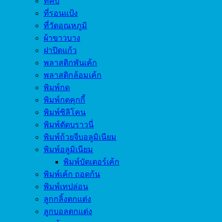
ที่คีบ
ที่รอนแป้ง
ที่วัดอุณหภูมิ
ผ้าขาวบาง
ฝาปิดแก้ว
พลาสติกพันเค้ก
พลาสติกล้อมเค้ก
พิมพ์กด
พิมพ์กดคุกกี้
พิมพ์ซิลิโคน
พิมพ์ตัดบราวนี่
พิมพ์ถ้วยจีบอลูมิเนียม
พิมพ์อลูมิเนียม
พิมพ์บัตเตอร์เค้ก
พิมพ์เค้ก ถอดก้น
พิมพ์เทปล่อน
ลูกกลิ้งตกแต่ง
ลูกบอลตกแต่ง