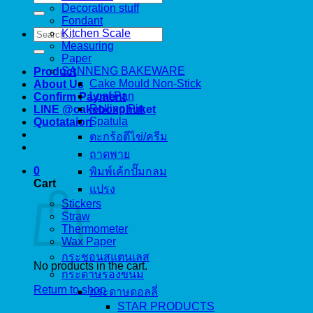
for:
Decoration stuff
Fondant
Search
Kitchen Scale
for:
Measuring
Paper
SANNENG BAKEWARE
Product
Cake Mould Non-Stick
About Us
Loaf Pan
Confirm Payment
Rolling Pin
LINE @cakeboxphuket
Spatula
Quotataion
ตะกร้อตีไข่/ครีม
ถาดพาย
0
พิมพ์เค้กปั๊มกลม
Cart
แปรง
Stickers
Straw
Thermometer
Wax Paper
กระชอนสแตนเลส
No products in the cart.
กระดาษรองขนม
Return to shop
กระดาษดอลลี่
STAR PRODUCTS