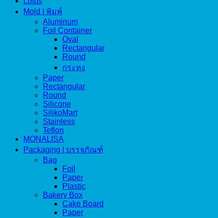
Lotus
Mold | พิมพ์
Aluminum
Foil Container
Oval
Rectangular
Round
กระทง
Paper
Rectangular
Round
Silicone
SilikoMart
Stainless
Teflon
MONALISA
Packaging | บรรจุภัณฑ์
Bag
Foil
Paper
Plastic
Bakery Box
Cake Board
Paper