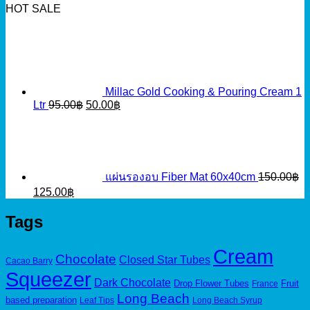
HOT SALE
Millac Gold Cooking & Pouring Cream 1
Original
Current
Ltr
95.00
฿
50.00
฿
price
price
was:
is:
95.00฿.
50.00฿.
แผ่นรองอบ Fiber Mat 60x40cm
150.00
฿
Original
Current
125.00
฿
price
price
was:
is:
Tags
150.00฿.
125.00฿.
Cream
Chocolate
Closed Star Tubes
Cacao Barry
Squeezer
Dark Chocolate
Drop Flower Tubes
Fruit
France
Long Beach
based preparation
Leaf Tips
Long Beach Syrup