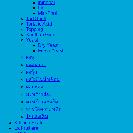
Imperial
Lin
Mitr-Phol
Tart Shell
Tartaric Acid
Topping
Xanthan Gum
Yeast
Dry Yeast
Fresh Yeast
ผงฟู
ผงมะนาว
ผงวุ้น
ผลไม้ในน้ำเชื่อม
ฝอยทอง
มะพร้าวฝอย
มะพร้าวแช่แข็ง
สารให้ความหนืด
ไข่แดงเค็ม
Kitchen Scale
La Fruitiere