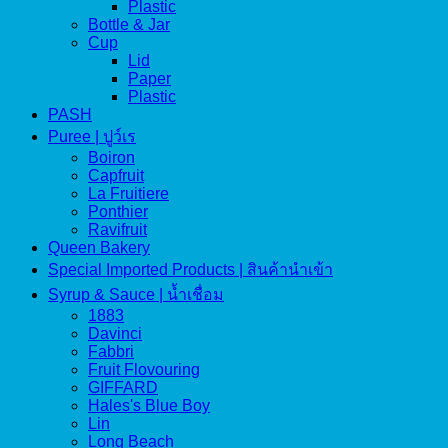
Plastic
Bottle & Jar
Cup
Lid
Paper
Plastic
PASH
Puree | ปูว์เร
Boiron
Capfruit
La Fruitiere
Ponthier
Ravifruit
Queen Bakery
Special Imported Products | สินค้านำเข้า
Syrup & Sauce | น้ำเชื่อม
1883
Davinci
Fabbri
Fruit Flovouring
GIFFARD
Hales's Blue Boy
Lin
Long Beach