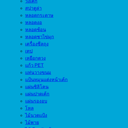
วงเค้ก
สปาตูล่า
หลอดกระดาษ
หลอดงอ
หลอดช้อน
หลอดชาไข่มุก
เครื่องซีลถุง
เทป
เหยือกตวง
แก้ว PET
แท่นวางขนม
แป้นหมุนแต่งหน้าเค้ก
แผ่นซิลิโคน
แผ่นปาดเค้ก
แผ่นรองอบ
โหล
ไม้นวดแป้ง
ไม้พาย