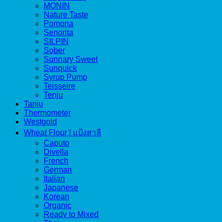
MONIN
Nature Taste
Pomona
Senorita
SILPIN
Sober
Sunnary Sweet
Sunquick
Syrup Pump
Teisseire
Tenju
Tanju
Thermometer
Westgold
Wheat Flour | แป้งสาลี
Caputo
Divella
French
German
Italian
Japanese
Korean
Organic
Ready to Mixed