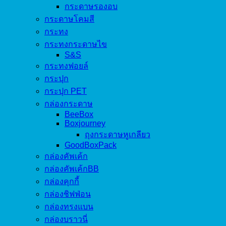
กระดาษรองอบ
กระดาษโคมสี
กระทง
กระทงกระดาษไข
S&S
กระทงฟอยล์
กระปุก
กระปุก PET
กล่องกระดาษ
BeeBox
Boxjourney
ถุงกระดาษหูเกลียว
GoodBoxPack
กล่องคัพเค้ก
กล่องคัพเค้กBB
กล่องคุกกี้
กล่องชิฟฟ่อน
กล่องทรงแบน
กล่องบราวนี่