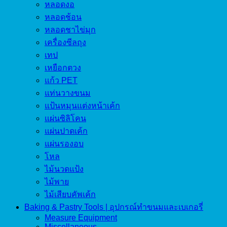
หลอดงอ
หลอดช้อน
หลอดชาไข่มุก
เครื่องซีลถุง
เทป
เหยือกตวง
แก้ว PET
แท่นวางขนม
แป้นหมุนแต่งหน้าเค้ก
แผ่นซิลิโคน
แผ่นปาดเค้ก
แผ่นรองอบ
โหล
ไม้นวดแป้ง
ไม้พาย
ไม้เสียบคัพเค้ก
Baking & Pastry Tools | อุปกรณ์ทำขนมและเบเกอรี่
Measure Equipment
Miscellaneous