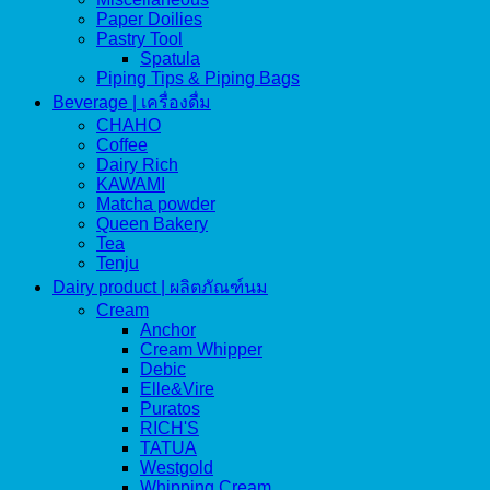
Paper Doilies
Pastry Tool
Spatula
Piping Tips & Piping Bags
Beverage | เครื่องดื่ม
CHAHO
Coffee
Dairy Rich
KAWAMI
Matcha powder
Queen Bakery
Tea
Tenju
Dairy product | ผลิตภัณฑ์นม
Cream
Anchor
Cream Whipper
Debic
Elle&Vire
Puratos
RICH'S
TATUA
Westgold
Whipping Cream