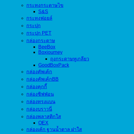
กระทงกระดาษไข
S&S
กระทงฟอยล์
กระปุก
กระปุก PET
กล่องกระดาษ
BeeBox
Boxjourney
ถุงกระดาษหูเกลียว
GoodBoxPack
กล่องคัพเค้ก
กล่องคัพเค้กBB
กล่องคุกกี้
กล่องชิฟฟ่อน
กล่องทรงแบน
กล่องบราวนี่
กล่องพลาสติกใส
OEX
กล่องเค้ก ฐานน้ำตาล ฝาใส