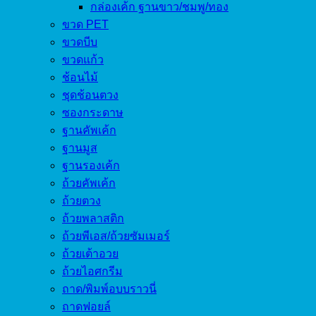
กล่องเค้ก ฐานขาว/ชมพู/ทอง
ขวด PET
ขวดบีบ
ขวดแก้ว
ช้อนไม้
ชุดช้อนตวง
ซองกระดาษ
ฐานคัพเค้ก
ฐานมูส
ฐานรองเค้ก
ถ้วยคัพเค้ก
ถ้วยตวง
ถ้วยพลาสติก
ถ้วยพีเอส/ถ้วยซัมเมอร์
ถ้วยเต้าอวย
ถ้วยไอศกรีม
ถาด/พิมพ์อบบราวนี่
ถาดฟอยล์