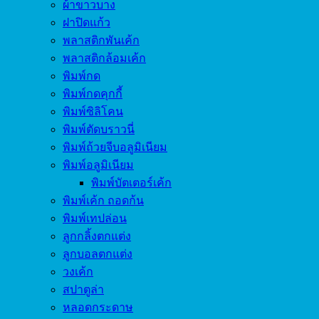
ผ้าขาวบาง
ฝาปิดแก้ว
พลาสติกพันเค้ก
พลาสติกล้อมเค้ก
พิมพ์กด
พิมพ์กดคุกกี้
พิมพ์ซิลิโคน
พิมพ์ตัดบราวนี่
พิมพ์ถ้วยจีบอลูมิเนียม
พิมพ์อลูมิเนียม
พิมพ์บัตเตอร์เค้ก
พิมพ์เค้ก ถอดก้น
พิมพ์เทปล่อน
ลูกกลิ้งตกแต่ง
ลูกบอลตกแต่ง
วงเค้ก
สปาตูล่า
หลอดกระดาษ