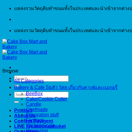
Skip
แหล่งรวมวัตถุดิบทำขนมทั้งในประเทศและนำเข้าจากต่างป
to
content
แหล่งรวมวัตถุดิบทำขนมทั้งในประเทศและนำเข้าจากต่างป
Browse
Search
All Categories
for:
Bakery & Cafe Stuff | วัสดุ เกี่ยวกับคาเฟ่และเบเกอรี่
BeeBox
Search
Cake/Cookie Cutter
for:
Candle
Chefmade
Product
Decoration stuff
About Us
Fondant
Confirm Payment
Kitchen Scale
LINE @cakeboxphuket
Measuring
Quotataion