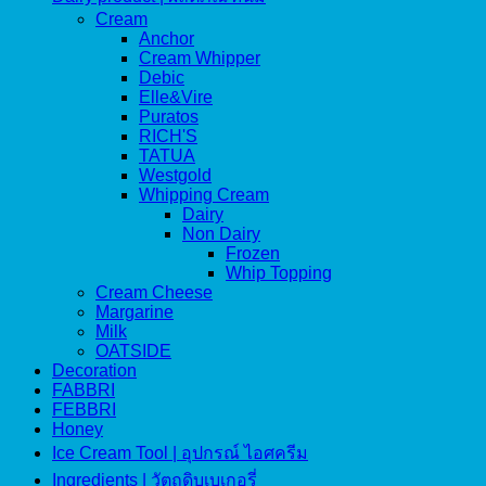
Cream
Anchor
Cream Whipper
Debic
Elle&Vire
Puratos
RICH'S
TATUA
Westgold
Whipping Cream
Dairy
Non Dairy
Frozen
Whip Topping
Cream Cheese
Margarine
Milk
OATSIDE
Decoration
FABBRI
FEBBRI
Honey
Ice Cream Tool | อุปกรณ์ ไอศครีม
Ingredients | วัตถุดิบเบเกอรี่