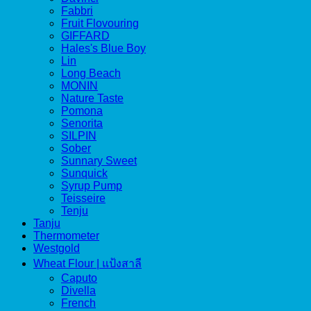
Fabbri
Fruit Flovouring
GIFFARD
Hales's Blue Boy
Lin
Long Beach
MONIN
Nature Taste
Pomona
Senorita
SILPIN
Sober
Sunnary Sweet
Sunquick
Syrup Pump
Teisseire
Tenju
Tanju
Thermometer
Westgold
Wheat Flour | แป้งสาลี
Caputo
Divella
French