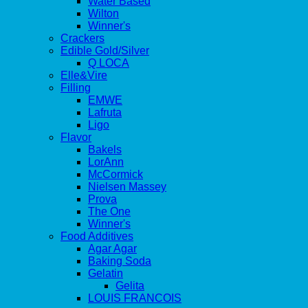
Water Based
Wilton
Winner's
Crackers
Edible Gold/Silver
Q LOCA
Elle&Vire
Filling
EMWE
Lafruta
Ligo
Flavor
Bakels
LorAnn
McCormick
Nielsen Massey
Prova
The One
Winner's
Food Additives
Agar Agar
Baking Soda
Gelatin
Gelita
LOUIS FRANCOIS