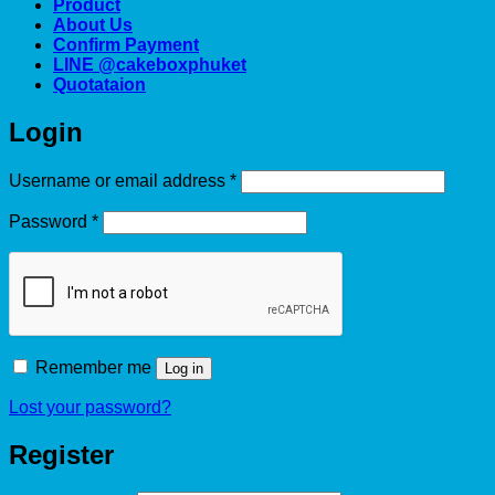
Product
About Us
Confirm Payment
LINE @cakeboxphuket
Quotataion
Login
Required
Username or email address
*
Required
Password
*
Remember me
Log in
Lost your password?
Register