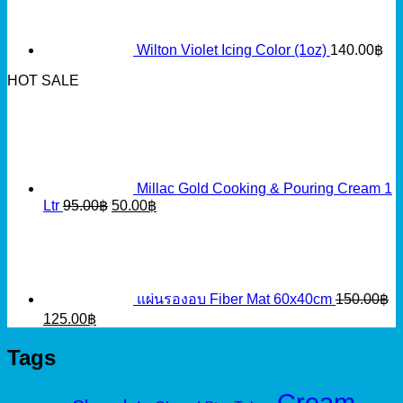
Wilton Violet Icing Color (1oz)
140.00
฿
HOT SALE
Millac Gold Cooking & Pouring Cream 1
Original
Current
Ltr
95.00
฿
50.00
฿
price
price
was:
is:
95.00฿.
50.00฿.
แผ่นรองอบ Fiber Mat 60x40cm
150.00
฿
Original
Current
125.00
฿
price
price
was:
is:
Tags
150.00฿.
125.00฿.
Cream