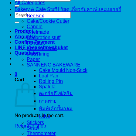
All Categories
for:
Bakery & Cafe Stuff | วัสดุ เกี่ยวกับคาเฟ่และเบเกอรี่
Search
BeeBox
for:
Cake/Cookie Cutter
Candle
Product
Chefmade
About Us
Decoration stuff
Confirm Payment
Fondant
LINE @cakeboxphuket
Kitchen Scale
Quotataion
Measuring
Paper
SANNENG BAKEWARE
Cake Mould Non-Stick
0
Loaf Pan
Cart
Rolling Pin
Spatula
ตะกร้อตีไข่/ครีม
ถาดพาย
พิมพ์เค้กปั๊มกลม
No products in the cart.
แปรง
Stickers
Return to shop
Straw
Thermometer