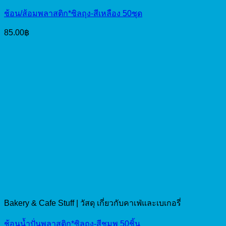
ช้อน/ส้อมพลาสติก*ซิลถุง-สีเหลือง 50ชุด
85.00
฿
Bakery & Cafe Stuff | วัสดุ เกี่ยวกับคาเฟ่และเบเกอรี่
ช้อนน้ำปั่นพลาสติก*ซิลถุง-สีชมพู 50ชิ้น