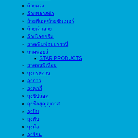
ถ้วยตวง
ถ้วยพลาสติก
ถ้วยพีเอส/ถ้วยซัมเมอร์
ถ้วยเต้าอวย
ถ้วยไอศกรีม
ถาด/พิมพ์อบบราวนี่
ถาดฟอยล์
STAR PRODUCTS
ถาดอลูมิเนียม
ถุงกระดาษ
ถุงกาว
ถุงคุกกี้
ถุงซิปล็อค
ถุงซีลสูญญกาศ
ถุงบีบ
ถุงพับ
ถุงมือ
ถุงร้อน