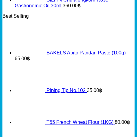
Gastronomic Oil 30ml
360.00
฿
Best Selling
BAKELS Apito Pandan Paste (100g)
65.00
฿
Piping Tip No.102
35.00
฿
T55 French Wheat Flour (1KG)
80.00
฿