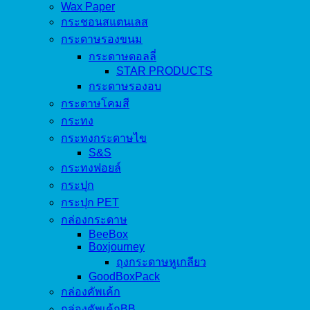
Wax Paper
กระชอนสแตนเลส
กระดาษรองขนม
กระดาษดอลลี่
STAR PRODUCTS
กระดาษรองอบ
กระดาษโคมสี
กระทง
กระทงกระดาษไข
S&S
กระทงฟอยล์
กระปุก
กระปุก PET
กล่องกระดาษ
BeeBox
Boxjourney
ถุงกระดาษหูเกลียว
GoodBoxPack
กล่องคัพเค้ก
กล่องคัพเค้กBB