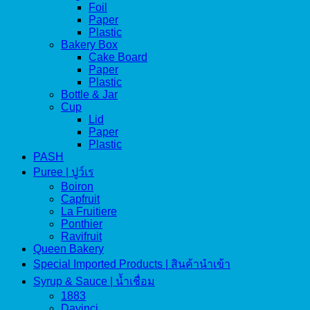
Foil
Paper
Plastic
Bakery Box
Cake Board
Paper
Plastic
Bottle & Jar
Cup
Lid
Paper
Plastic
PASH
Puree | ปูว์เร
Boiron
Capfruit
La Fruitiere
Ponthier
Ravifruit
Queen Bakery
Special Imported Products | สินค้านำเข้า
Syrup & Sauce | น้ำเชื่อม
1883
Davinci