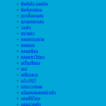
พิมพ์เค้ก ถอดก้น
พิมพ์เทปล่อน
ลูกกลิ้งตกแต่ง
ลูกบอลตกแต่ง
วงเค้ก
สปาตูล่า
หลอดกระดาษ
หลอดงอ
หลอดช้อน
หลอดชาไข่มุก
เครื่องซีลถุง
เทป
เหยือกตวง
แก้ว PET
แท่นวางขนม
แป้นหมุนแต่งหน้าเค้ก
แผ่นซิลิโคน
แผ่นปาดเค้ก