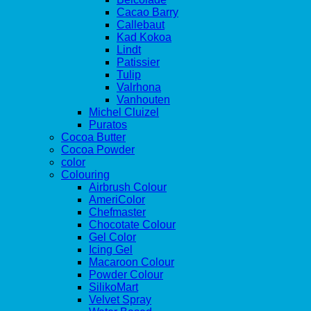
Cacao Barry
Callebaut
Kad Kokoa
Lindt
Patissier
Tulip
Valrhona
Vanhouten
Michel Cluizel
Puratos
Cocoa Butter
Cocoa Powder
color
Colouring
Airbrush Colour
AmeriColor
Chefmaster
Chocotate Colour
Gel Color
Icing Gel
Macaroon Colour
Powder Colour
SilikoMart
Velvet Spray