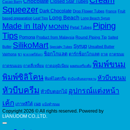
Chocolate
Closed Star Tubes
Cacao Barry
Squeezer
Dark Chocolate
Drop Flower Tubes
Fruit
France
Long Beach
based preparation
Leaf Tips
Long Beach Syrup
Piping
Made in Italy
MONIN
Petal Tubes
Tips
Pomona
Round Piping Tip
Product from Malaysia
Salted
SilikoMart
Syrup
Unsalted Butter
Butter
Specialty Tubes
ช็อกโกแลต
ดาร์กช็อกโกแลต
ถาด
ถาดขนม
Valrhona
ชา
ชาจากศรีลังกา
พิมพ์ขนม
ถาดขนมอบ
ถาดสี่เหลี่ยม
ถาดอลูมิเนียม
ผงผสมเครื่องดื่ม
พิมพ์ซิลิโคน
หัวบีบขนม
พิมพ์ไอศกรีม
หัวบีบกลีบดอกกุหลาบ
หัวบีบครีม
อุปกรณ์แต่งหน้า
หัวบีบดอกไม้
เค้ก
เกาหลีใต้
เนย
แป้งทำขนม
Copyright 2026 © All rights reserved. Powered by
LIANUDOM CO.,LTD.