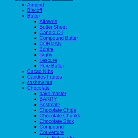
Almond
Biscoff
Butter
Allowrie
Butter Sheet
Canola Oil
Compound Butter
CORMAN
Echire
Isigny
Lescure
Pure Butter
Cacao Nibs
Candies Fruites
cashew nut
Chocolate
bake master
BARRY
Bestmate
Chocolate Chips
Chocolate Chunks
Chocolate Stick
Compound
Couverture
Belcolade