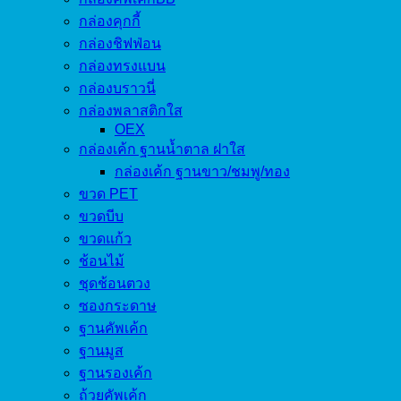
กล่องคุกกี้
กล่องชิฟฟ่อน
กล่องทรงแบน
กล่องบราวนี่
กล่องพลาสติกใส
OEX
กล่องเค้ก ฐานน้ำตาล ฝาใส
กล่องเค้ก ฐานขาว/ชมพู/ทอง
ขวด PET
ขวดบีบ
ขวดแก้ว
ช้อนไม้
ชุดช้อนตวง
ซองกระดาษ
ฐานคัพเค้ก
ฐานมูส
ฐานรองเค้ก
ถ้วยคัพเค้ก