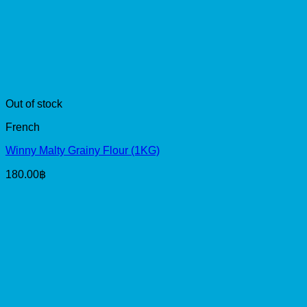
Out of stock
French
Winny Malty Grainy Flour (1KG)
180.00
฿