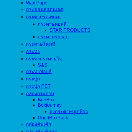
Wax Paper
กระชอนสแตนเลส
กระดาษรองขนม
กระดาษดอลลี่
STAR PRODUCTS
กระดาษรองอบ
กระดาษโคมสี
กระทง
กระทงกระดาษไข
S&S
กระทงฟอยล์
กระปุก
กระปุก PET
กล่องกระดาษ
BeeBox
Boxjourney
ถุงกระดาษหูเกลียว
GoodBoxPack
กล่องคัพเค้ก
กล่องคัพเค้กBB