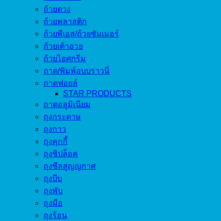
ถ้วยตวง
ถ้วยพลาสติก
ถ้วยพีเอส/ถ้วยซัมเมอร์
ถ้วยเต้าอวย
ถ้วยไอศกรีม
ถาด/พิมพ์อบบราวนี่
ถาดฟอยล์
STAR PRODUCTS
ถาดอลูมิเนียม
ถุงกระดาษ
ถุงกาว
ถุงคุกกี้
ถุงซิปล็อค
ถุงซีลสูญญกาศ
ถุงบีบ
ถุงพับ
ถุงมือ
ถุงร้อน