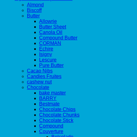
Almond
Biscoff
Butter
Allowrie
Butter Sheet
Canola Oil
Compound Butter
CORMAN
Echire
Isigny
Lescure
Pure Butter
Cacao Nibs
Candies Fruites
cashew nut
Chocolate
bake master
BARRY
Bestmate
Chocolate Chips
Chocolate Chunks
Chocolate Stick
Compound
Couverture
Belcolade