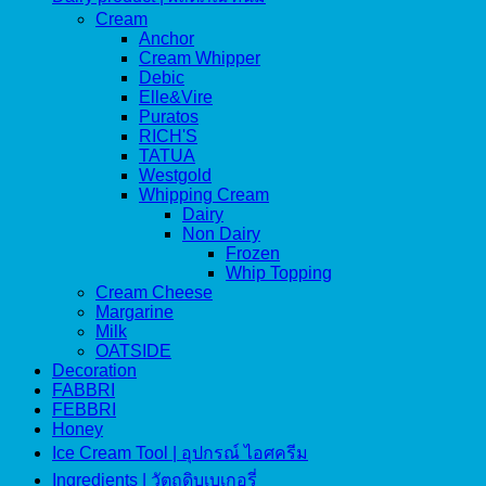
Cream
Anchor
Cream Whipper
Debic
Elle&Vire
Puratos
RICH'S
TATUA
Westgold
Whipping Cream
Dairy
Non Dairy
Frozen
Whip Topping
Cream Cheese
Margarine
Milk
OATSIDE
Decoration
FABBRI
FEBBRI
Honey
Ice Cream Tool | อุปกรณ์ ไอศครีม
Ingredients | วัตถุดิบเบเกอรี่