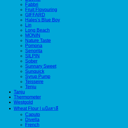
Fabbri
Fruit Flovouring
GIFFARD
Hales's Blue Boy
Lin
Long Beach
MONIN
Nature Taste
Pomona
Senorita
SILPIN
Sober
Sunnary Sweet
Sunquick
Syrup Pump
Teisseire
Tenju
Tanju
Thermometer
Westgold
Wheat Flour | แป้งสาลี
Caputo
Divella
French