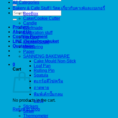
All Categories
for:
Bakery & Cafe Stuff | วัสดุ เกี่ยวกับคาเฟ่และเบเกอรี่
Search
BeeBox
for:
Cake/Cookie Cutter
Candle
Product
Chefmade
About Us
Decoration stuff
Confirm Payment
Fondant
LINE @cakeboxphuket
Kitchen Scale
Quotataion
Measuring
Paper
SANNENG BAKEWARE
Cake Mould Non-Stick
0
Loaf Pan
Cart
Rolling Pin
Spatula
ตะกร้อตีไข่/ครีม
ถาดพาย
พิมพ์เค้กปั๊มกลม
No products in the cart.
แปรง
Stickers
Return to shop
Straw
Thermometer