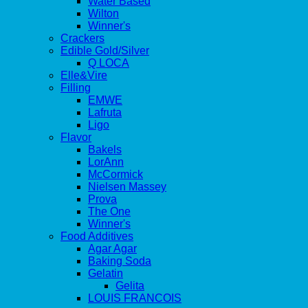
Water Based
Wilton
Winner's
Crackers
Edible Gold/Silver
Q LOCA
Elle&Vire
Filling
EMWE
Lafruta
Ligo
Flavor
Bakels
LorAnn
McCormick
Nielsen Massey
Prova
The One
Winner's
Food Additives
Agar Agar
Baking Soda
Gelatin
Gelita
LOUIS FRANCOIS