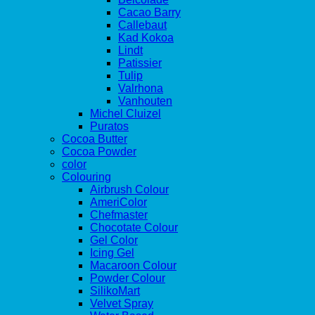
Cacao Barry
Callebaut
Kad Kokoa
Lindt
Patissier
Tulip
Valrhona
Vanhouten
Michel Cluizel
Puratos
Cocoa Butter
Cocoa Powder
color
Colouring
Airbrush Colour
AmeriColor
Chefmaster
Chocotate Colour
Gel Color
Icing Gel
Macaroon Colour
Powder Colour
SilikoMart
Velvet Spray