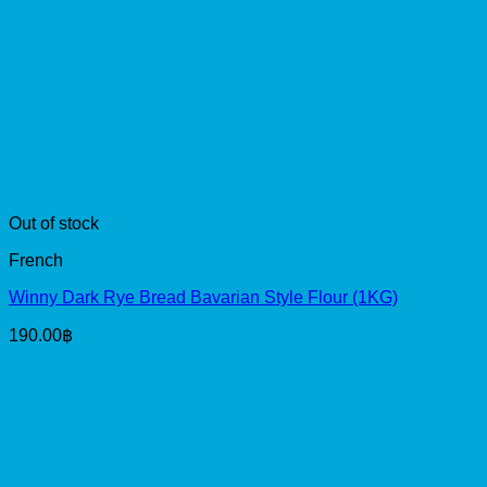
Out of stock
French
Winny Dark Rye Bread Bavarian Style Flour (1KG)
190.00
฿