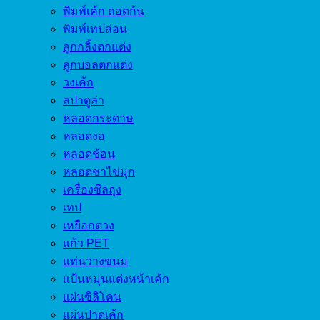
พิมพ์เค้ก ถอดก้น
พิมพ์เทปล่อน
ลูกกลิ้งตกแต่ง
ลูกบอลตกแต่ง
วงเค้ก
สปาตูล่า
หลอดกระดาษ
หลอดงอ
หลอดช้อน
หลอดชาไข่มุก
เครื่องซีลถุง
เทป
เหยือกตวง
แก้ว PET
แท่นวางขนม
แป้นหมุนแต่งหน้าเค้ก
แผ่นซิลิโคน
แผ่นปาดเค้ก