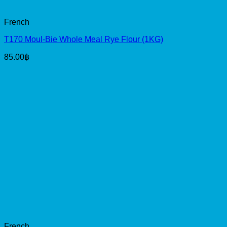
French
T170 Moul-Bie Whole Meal Rye Flour (1KG)
85.00
฿
French