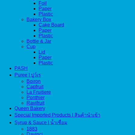
Foil
Paper
Plastic
Bakery Box
Cake Board
Paper
Plastic
Bottle & Jar
Cup
Lid
Paper
Plastic
PASH
Puree | ปูว์เร
Boiron
Capfruit
La Fruitiere
Ponthier
Ravifruit
Queen Bakery
Special Imported Products | สินค้านำเข้า
Syrup & Sauce | น้ำเชื่อม
1883
Davinci