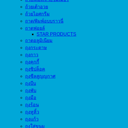
ถ้วยเต้าอวย
ถ้วยไอศกรีม
ถาด/พิมพ์อบบราวนี่
ถาดฟอยล์
STAR PRODUCTS
ถาดอลูมิเนียม
ถุงกระดาษ
ถุงกาว
ถุงคุกกี้
ถุงซิปล็อค
ถุงซีลสูญญกาศ
ถุงบีบ
ถุงพับ
ถุงมือ
ถุงร้อน
ถุงหูหิ้ว
ถุงแก้ว
ถุงใส่ขนม