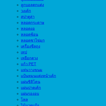
ลูกบอลตกแต่ง
วงเค้ก
สปาตูล่า
หลอดกระดาษ
หลอดงอ
หลอดช้อน
หลอดชาไข่มุก
เครื่องซีลถุง
เทป
เหยือกตวง
แก้ว PET
แท่นวางขนม
แป้นหมุนแต่งหน้าเค้ก
แผ่นซิลิโคน
แผ่นปาดเค้ก
แผ่นรองอบ
โหล
ไม้นวดแป้ง