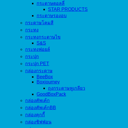
กระดาษดอลลี่
STAR PRODUCTS
กระดาษรองอบ
กระดาษโคมสี
กระทง
กระทงกระดาษไข
S&S
กระทงฟอยล์
กระปุก
กระปุก PET
กล่องกระดาษ
BeeBox
Boxjourney
ถุงกระดาษหูเกลียว
GoodBoxPack
กล่องคัพเค้ก
กล่องคัพเค้กBB
กล่องคุกกี้
กล่องชิฟฟ่อน