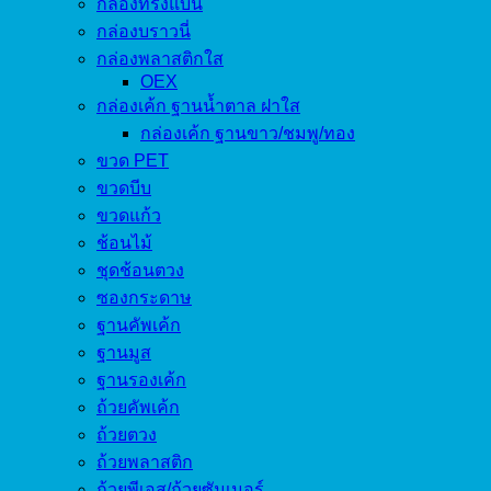
กล่องทรงแบน
กล่องบราวนี่
กล่องพลาสติกใส
OEX
กล่องเค้ก ฐานน้ำตาล ฝาใส
กล่องเค้ก ฐานขาว/ชมพู/ทอง
ขวด PET
ขวดบีบ
ขวดแก้ว
ช้อนไม้
ชุดช้อนตวง
ซองกระดาษ
ฐานคัพเค้ก
ฐานมูส
ฐานรองเค้ก
ถ้วยคัพเค้ก
ถ้วยตวง
ถ้วยพลาสติก
ถ้วยพีเอส/ถ้วยซัมเมอร์