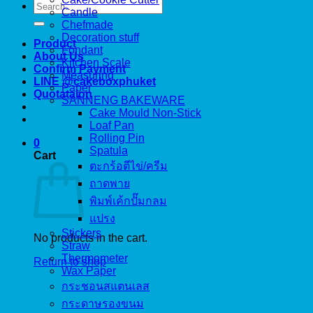
Search
Candle
for:
Chefmade
Decoration stuff
Product
Fondant
About Us
Kitchen Scale
Confirm Payment
Measuring
LINE @cakeboxphuket
Paper
Quotataion
SANNENG BAKEWARE
Cake Mould Non-Stick
Loaf Pan
Rolling Pin
0
Spatula
Cart
ตะกร้อตีไข่/ครีม
ถาดพาย
พิมพ์เค้กปั๊มกลม
แปรง
Stickers
No products in the cart.
Straw
Thermometer
Return to shop
Wax Paper
กระชอนสแตนเลส
กระดาษรองขนม