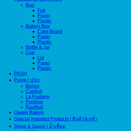
Bag
Foil
Paper
Plastic
Bakery Box
Cake Board
Paper
Plastic
Bottle & Jar
Cup
Lid
Paper
Plastic
PASH
Puree | ปูว์เร
Boiron
Capfruit
La Fruitiere
Ponthier
Ravifruit
Queen Bakery
Special Imported Products | สินค้านำเข้า
Syrup & Sauce | น้ำเชื่อม