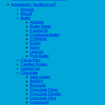
Ingredients | วัตถุดิบเบเกอรี่
Almond
Biscoff
Butter
Allowrie
Butter Sheet
Canola Oil
Compound Butter
CORMAN
Echire
Isigny
Lescure
Pure Butter
Cacao Nibs
Candies Fruites
cashew nut
Chocolate
bake master
BARRY
Bestmate
Chocolate Chips
Chocolate Chunks
Chocolate Stick
Compound