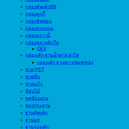
กล่องคัพเค้กBB
กล่องคุกกี้
กล่องชิฟฟ่อน
กล่องทรงแบน
กล่องบราวนี่
กล่องพลาสติกใส
OEX
กล่องเค้ก ฐานน้ำตาล ฝาใส
กล่องเค้ก ฐานขาว/ชมพู/ทอง
ขวด PET
ขวดบีบ
ขวดแก้ว
ช้อนไม้
ชุดช้อนตวง
ซองกระดาษ
ฐานคัพเค้ก
ฐานมูส
ฐานรองเค้ก