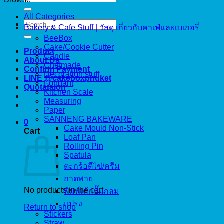
for:
All Categories
Search
Bakery & Cafe Stuff | วัสดุ เกี่ยวกับคาเฟ่และเบเกอรี่
for:
BeeBox
Cake/Cookie Cutter
Product
Candle
About Us
Chefmade
Confirm Payment
Decoration stuff
LINE @cakeboxphuket
Fondant
Quotataion
Kitchen Scale
Measuring
Paper
SANNENG BAKEWARE
0
Cake Mould Non-Stick
Cart
Loaf Pan
Rolling Pin
Spatula
ตะกร้อตีไข่/ครีม
ถาดพาย
No products in the cart.
พิมพ์เค้กปั๊มกลม
แปรง
Return to shop
Stickers
Straw