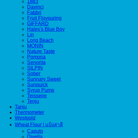
1883
Davinci
Fabbri
Fruit Flovouring
GIFFARD
Hales's Blue Boy
Lin
Long Beach
MONIN
Nature Taste
Pomona
Senorita
SILPIN
Sober
Sunnary Sweet
Sunquick
Syrup Pump
Teisseire
Tenju
Tanju
Thermometer
Westgold
Wheat Flour | แป้งสาลี
Caputo
Divella