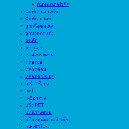
พิมพ์บัตเตอร์เค้ก
พิมพ์เค้ก ถอดก้น
พิมพ์เทปล่อน
ลูกกลิ้งตกแต่ง
ลูกบอลตกแต่ง
วงเค้ก
สปาตูล่า
หลอดกระดาษ
หลอดงอ
หลอดช้อน
หลอดชาไข่มุก
เครื่องซีลถุง
เทป
เหยือกตวง
แก้ว PET
แท่นวางขนม
แป้นหมุนแต่งหน้าเค้ก
แผ่นซิลิโคน