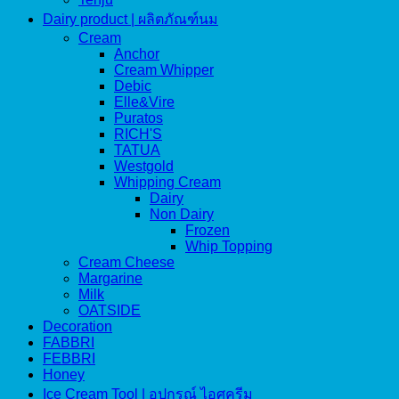
Dairy product | ผลิตภัณฑ์นม
Cream
Anchor
Cream Whipper
Debic
Elle&Vire
Puratos
RICH'S
TATUA
Westgold
Whipping Cream
Dairy
Non Dairy
Frozen
Whip Topping
Cream Cheese
Margarine
Milk
OATSIDE
Decoration
FABBRI
FEBBRI
Honey
Ice Cream Tool | อุปกรณ์ ไอศครีม