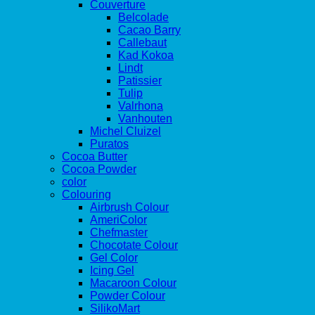
Couverture
Belcolade
Cacao Barry
Callebaut
Kad Kokoa
Lindt
Patissier
Tulip
Valrhona
Vanhouten
Michel Cluizel
Puratos
Cocoa Butter
Cocoa Powder
color
Colouring
Airbrush Colour
AmeriColor
Chefmaster
Chocotate Colour
Gel Color
Icing Gel
Macaroon Colour
Powder Colour
SilikoMart