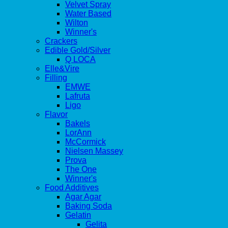
Velvet Spray
Water Based
Wilton
Winner's
Crackers
Edible Gold/Silver
Q LOCA
Elle&Vire
Filling
EMWE
Lafruta
Ligo
Flavor
Bakels
LorAnn
McCormick
Nielsen Massey
Prova
The One
Winner's
Food Additives
Agar Agar
Baking Soda
Gelatin
Gelita