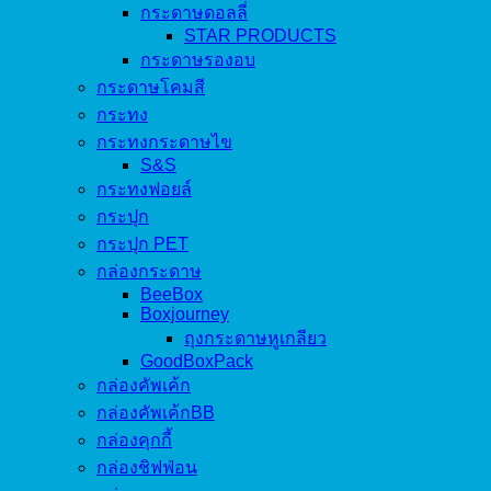
กระดาษดอลลี่
STAR PRODUCTS
กระดาษรองอบ
กระดาษโคมสี
กระทง
กระทงกระดาษไข
S&S
กระทงฟอยล์
กระปุก
กระปุก PET
กล่องกระดาษ
BeeBox
Boxjourney
ถุงกระดาษหูเกลียว
GoodBoxPack
กล่องคัพเค้ก
กล่องคัพเค้กBB
กล่องคุกกี้
กล่องชิฟฟ่อน