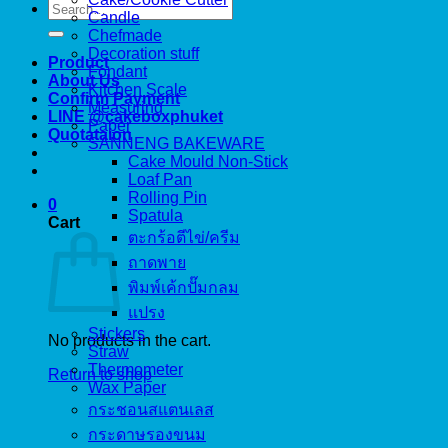
Search
Candle
for:
Chefmade
Decoration stuff
Product
Fondant
About Us
Kitchen Scale
Confirm Payment
Measuring
LINE @cakeboxphuket
Paper
Quotataion
SANNENG BAKEWARE
Cake Mould Non-Stick
Loaf Pan
Rolling Pin
0
Spatula
Cart
ตะกร้อตีไข่/ครีม
ถาดพาย
พิมพ์เค้กปั๊มกลม
แปรง
Stickers
No products in the cart.
Straw
Thermometer
Return to shop
Wax Paper
กระชอนสแตนเลส
กระดาษรองขนม