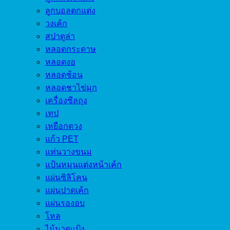
ลูกบอลตกแต่ง
วงเค้ก
สปาตูล่า
หลอดกระดาษ
หลอดงอ
หลอดช้อน
หลอดชาไข่มุก
เครื่องซีลถุง
เทป
เหยือกตวง
แก้ว PET
แท่นวางขนม
แป้นหมุนแต่งหน้าเค้ก
แผ่นซิลิโคน
แผ่นปาดเค้ก
แผ่นรองอบ
โหล
ไม้นวดแป้ง