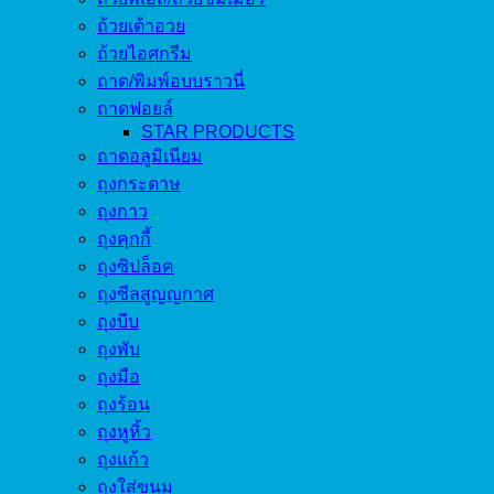
ถ้วยเต้าอวย
ถ้วยไอศกรีม
ถาด/พิมพ์อบบราวนี่
ถาดฟอยล์
STAR PRODUCTS
ถาดอลูมิเนียม
ถุงกระดาษ
ถุงกาว
ถุงคุกกี้
ถุงซิปล็อค
ถุงซีลสูญญกาศ
ถุงบีบ
ถุงพับ
ถุงมือ
ถุงร้อน
ถุงหูหิ้ว
ถุงแก้ว
ถุงใส่ขนม