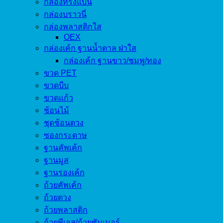
กล่องทรงแบน
กล่องบราวนี่
กล่องพลาสติกใส
OEX
กล่องเค้ก ฐานน้ำตาล ฝาใส
กล่องเค้ก ฐานขาว/ชมพู/ทอง
ขวด PET
ขวดบีบ
ขวดแก้ว
ช้อนไม้
ชุดช้อนตวง
ซองกระดาษ
ฐานคัพเค้ก
ฐานมูส
ฐานรองเค้ก
ถ้วยคัพเค้ก
ถ้วยตวง
ถ้วยพลาสติก
ถ้วยพีเอส/ถ้วยซัมเมอร์