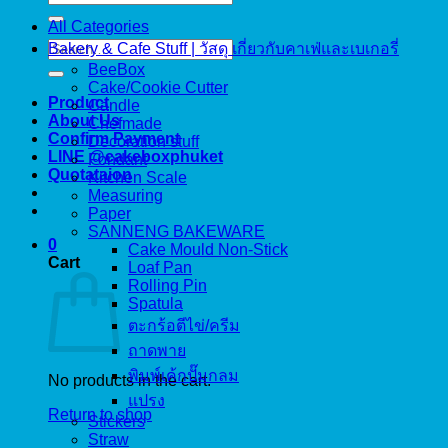
for:
All Categories
Search
Bakery & Cafe Stuff | วัสดุ เกี่ยวกับคาเฟ่และเบเกอรี่
for:
BeeBox
Cake/Cookie Cutter
Product
Candle
About Us
Chefmade
Confirm Payment
Decoration stuff
LINE @cakeboxphuket
Fondant
Quotataion
Kitchen Scale
Measuring
Paper
SANNENG BAKEWARE
0
Cake Mould Non-Stick
Cart
Loaf Pan
Rolling Pin
Spatula
ตะกร้อตีไข่/ครีม
ถาดพาย
พิมพ์เค้กปั๊มกลม
No products in the cart.
แปรง
Return to shop
Stickers
Straw