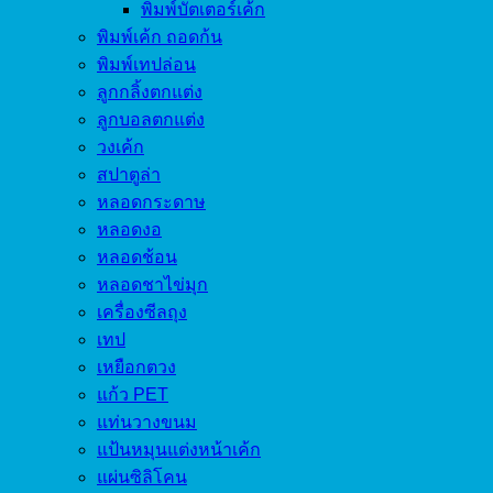
พิมพ์บัตเตอร์เค้ก
พิมพ์เค้ก ถอดก้น
พิมพ์เทปล่อน
ลูกกลิ้งตกแต่ง
ลูกบอลตกแต่ง
วงเค้ก
สปาตูล่า
หลอดกระดาษ
หลอดงอ
หลอดช้อน
หลอดชาไข่มุก
เครื่องซีลถุง
เทป
เหยือกตวง
แก้ว PET
แท่นวางขนม
แป้นหมุนแต่งหน้าเค้ก
แผ่นซิลิโคน