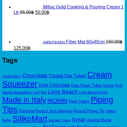
Millac Gold Cooking & Pouring Cream 1
Original
Current
Ltr
95.00
฿
50.00
฿
price
price
was:
is:
95.00฿.
50.00฿.
แผ่นรองอบ Fiber Mat 60x40cm
150.00
฿
Original
Current
125.00
฿
price
price
was:
is:
Tags
150.00฿.
125.00฿.
Cream
Chocolate
Closed Star Tubes
Cacao Barry
Squeezer
Dark Chocolate
Drop Flower Tubes
Fruit
France
Long Beach
based preparation
Leaf Tips
Long Beach Syrup
Piping
Made in Italy
MONIN
Petal Tubes
Tips
Pomona
Round Piping Tip
Product from Malaysia
Salted
SilikoMart
Syrup
Unsalted Butter
Butter
Specialty Tubes
ช็อกโกแลต