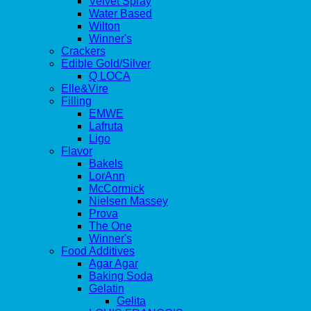
Velvet Spray
Water Based
Wilton
Winner's
Crackers
Edible Gold/Silver
Q LOCA
Elle&Vire
Filling
EMWE
Lafruta
Ligo
Flavor
Bakels
LorAnn
McCormick
Nielsen Massey
Prova
The One
Winner's
Food Additives
Agar Agar
Baking Soda
Gelatin
Gelita