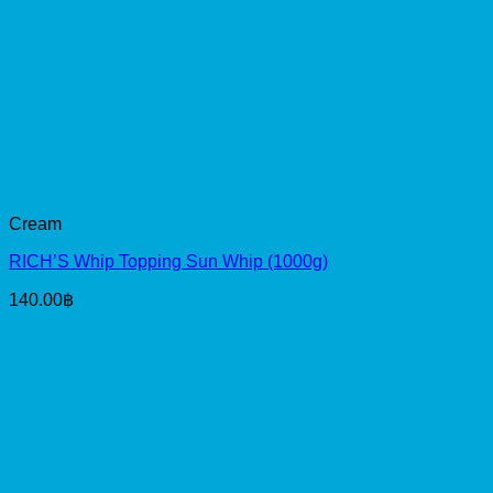
Cream
RICH’S Whip Topping Sun Whip (1000g)
140.00
฿