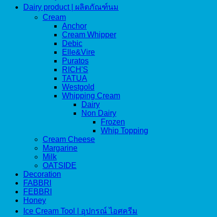
Dairy product | ผลิตภัณฑ์นม
Cream
Anchor
Cream Whipper
Debic
Elle&Vire
Puratos
RICH'S
TATUA
Westgold
Whipping Cream
Dairy
Non Dairy
Frozen
Whip Topping
Cream Cheese
Margarine
Milk
OATSIDE
Decoration
FABBRI
FEBBRI
Honey
Ice Cream Tool | อุปกรณ์ ไอศครีม