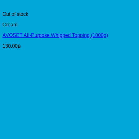
Out of stock
Cream
AVOSET All-Purpose Whipped Topping (1000g)
130.00
฿