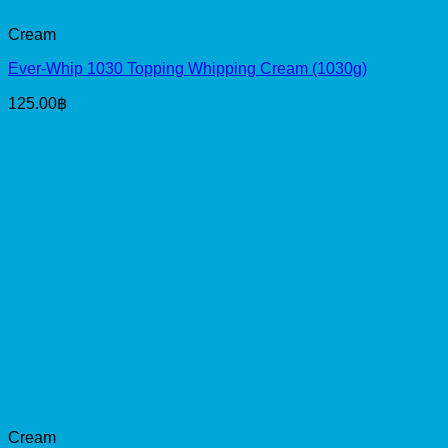
Cream
Ever-Whip 1030 Topping Whipping Cream (1030g)
125.00
฿
Cream