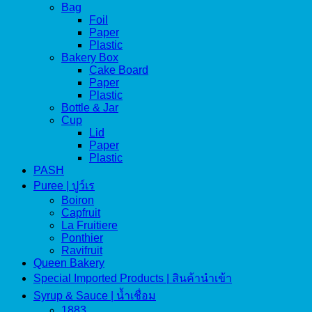
Bag
Foil
Paper
Plastic
Bakery Box
Cake Board
Paper
Plastic
Bottle & Jar
Cup
Lid
Paper
Plastic
PASH
Puree | ปูว์เร
Boiron
Capfruit
La Fruitiere
Ponthier
Ravifruit
Queen Bakery
Special Imported Products | สินค้านำเข้า
Syrup & Sauce | น้ำเชื่อม
1883