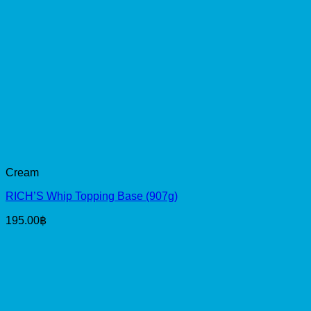
Cream
RICH’S Whip Topping Base (907g)
195.00
฿