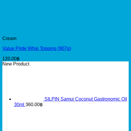
Cream
Value Pride Whip Topping (907g)
120.00
฿
New Product
SILPIN Samui Coconut Gastronomic Oil
30ml
360.00
฿