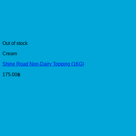
Out of stock
Cream
Shine Road Non-Dairy Topping (1KG)
175.00
฿