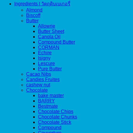
Ingredients | วัตถุดิบเบเกอรี่
Almond
Biscoff
Butter
Allowrie
Butter Sheet
Canola Oil
Compound Butter
CORMAN
Echire
Isigny
Lescure
Pure Butter
Cacao Nibs
Candies Fruites
cashew nut
Chocolate
bake master
BARRY
Bestmate
Chocolate Chips
Chocolate Chunks
Chocolate Stick
Compound
Couverture