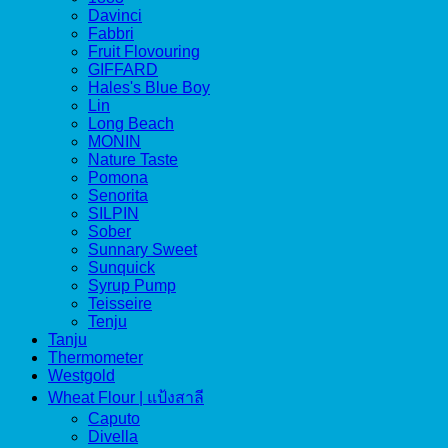
Davinci
Fabbri
Fruit Flovouring
GIFFARD
Hales's Blue Boy
Lin
Long Beach
MONIN
Nature Taste
Pomona
Senorita
SILPIN
Sober
Sunnary Sweet
Sunquick
Syrup Pump
Teisseire
Tenju
Tanju
Thermometer
Westgold
Wheat Flour | แป้งสาลี
Caputo
Divella