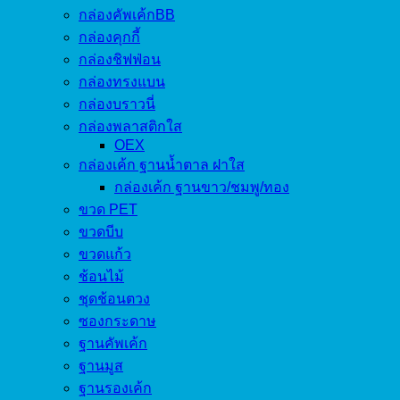
กล่องคัพเค้กBB
กล่องคุกกี้
กล่องชิฟฟ่อน
กล่องทรงแบน
กล่องบราวนี่
กล่องพลาสติกใส
OEX
กล่องเค้ก ฐานน้ำตาล ฝาใส
กล่องเค้ก ฐานขาว/ชมพู/ทอง
ขวด PET
ขวดบีบ
ขวดแก้ว
ช้อนไม้
ชุดช้อนตวง
ซองกระดาษ
ฐานคัพเค้ก
ฐานมูส
ฐานรองเค้ก