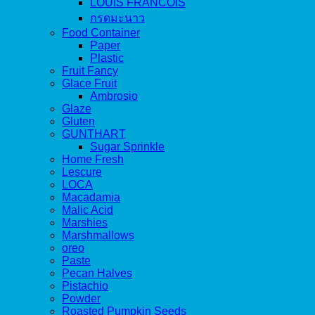
LOUIS FRANCOIS
กรดมะนาว
Food Container
Paper
Plastic
Fruit Fancy
Glace Fruit
Ambrosio
Glaze
Gluten
GUNTHART
Sugar Sprinkle
Home Fresh
Lescure
LOCA
Macadamia
Malic Acid
Marshies
Marshmallows
oreo
Paste
Pecan Halves
Pistachio
Powder
Roasted Pumpkin Seeds