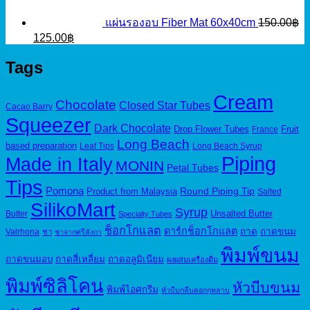
แผ่นรองอบ Fiber Mat 60x40cm
150.00
฿
Original
Current
125.00
฿
price
price
was:
is:
Tags
150.00฿.
125.00฿.
Cream
Chocolate
Closed Star Tubes
Cacao Barry
Squeezer
Dark Chocolate
Drop Flower Tubes
Fruit
France
Long Beach
based preparation
Leaf Tips
Long Beach Syrup
Piping
Made in Italy
MONIN
Petal Tubes
Tips
Pomona
Round Piping Tip
Product from Malaysia
Salted
SilikoMart
Syrup
Unsalted Butter
Butter
Specialty Tubes
ช็อกโกแลต
ดาร์กช็อกโกแลต
ถาด
ถาดขนม
Valrhona
ชา
ชาจากศรีลังกา
พิมพ์ขนม
ถาดขนมอบ
ถาดสี่เหลี่ยม
ถาดอลูมิเนียม
ผงผสมเครื่องดื่ม
พิมพ์ซิลิโคน
หัวบีบขนม
พิมพ์ไอศกรีม
หัวบีบกลีบดอกกุหลาบ