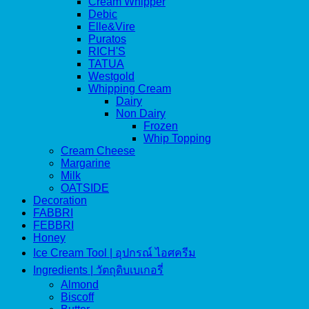
Cream Whipper
Debic
Elle&Vire
Puratos
RICH'S
TATUA
Westgold
Whipping Cream
Dairy
Non Dairy
Frozen
Whip Topping
Cream Cheese
Margarine
Milk
OATSIDE
Decoration
FABBRI
FEBBRI
Honey
Ice Cream Tool | อุปกรณ์ ไอศครีม
Ingredients | วัตถุดิบเบเกอรี่
Almond
Biscoff