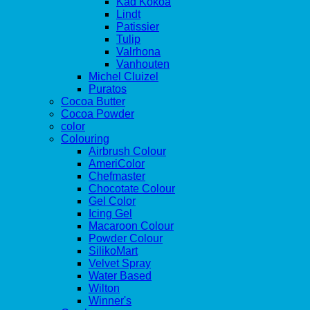
Kad Kokoa
Lindt
Patissier
Tulip
Valrhona
Vanhouten
Michel Cluizel
Puratos
Cocoa Butter
Cocoa Powder
color
Colouring
Airbrush Colour
AmeriColor
Chefmaster
Chocotate Colour
Gel Color
Icing Gel
Macaroon Colour
Powder Colour
SilikoMart
Velvet Spray
Water Based
Wilton
Winner's