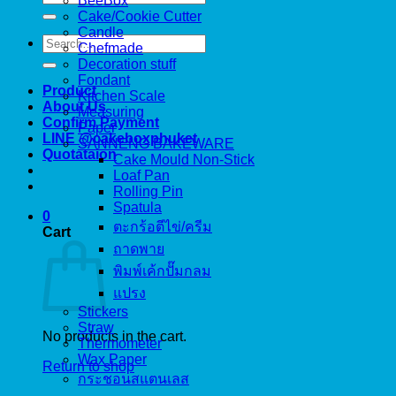
BeeBox
for:
Cake/Cookie Cutter
Candle
Search
Chefmade
for:
Decoration stuff
Fondant
Product
Kitchen Scale
About Us
Measuring
Confirm Payment
Paper
LINE @cakeboxphuket
SANNENG BAKEWARE
Quotataion
Cake Mould Non-Stick
Loaf Pan
Rolling Pin
Spatula
0
ตะกร้อตีไข่/ครีม
Cart
ถาดพาย
พิมพ์เค้กปั๊มกลม
แปรง
Stickers
Straw
No products in the cart.
Thermometer
Wax Paper
Return to shop
กระชอนสแตนเลส