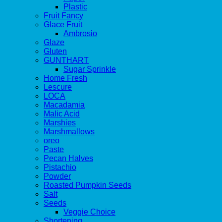
Plastic
Fruit Fancy
Glace Fruit
Ambrosio
Glaze
Gluten
GUNTHART
Sugar Sprinkle
Home Fresh
Lescure
LOCA
Macadamia
Malic Acid
Marshies
Marshmallows
oreo
Paste
Pecan Halves
Pistachio
Powder
Roasted Pumpkin Seeds
Salt
Seeds
Veggie Choice
Shortening