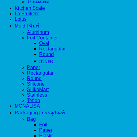
ไข่แดงเค็ม
Kitchen Scale
La Fruitiere
Lotus
Mold | พิมพ์
Aluminum
Foil Container
Oval
Rectangular
Round
กระทง
Paper
Rectangular
Round
Silicone
SilikoMart
Stainless
Teflon
MONALISA
Packaging | บรรจุภัณฑ์
Bag
Foil
Paper
Plastic