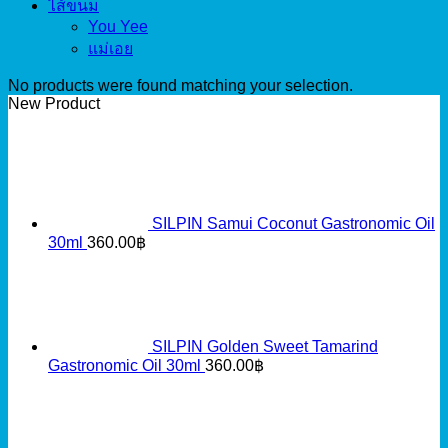
ไส้ขนม
You Yee
แม่เอย
No products were found matching your selection.
New Product
SILPIN Samui Coconut Gastronomic Oil
30ml
360.00
฿
SILPIN Golden Sweet Tamarind
Gastronomic Oil 30ml
360.00
฿