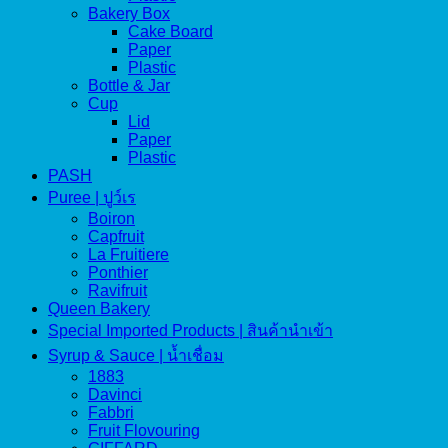
Bakery Box
Cake Board
Paper
Plastic
Bottle & Jar
Cup
Lid
Paper
Plastic
PASH
Puree | ปูว์เร
Boiron
Capfruit
La Fruitiere
Ponthier
Ravifruit
Queen Bakery
Special Imported Products | สินค้านำเข้า
Syrup & Sauce | น้ำเชื่อม
1883
Davinci
Fabbri
Fruit Flovouring