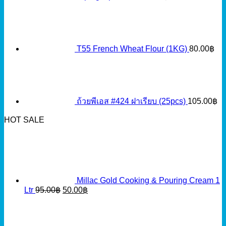
T55 French Wheat Flour (1KG)
80.00
฿
ถ้วยพีเอส #424 ฝาเรียบ (25pcs)
105.00
฿
HOT SALE
Millac Gold Cooking & Pouring Cream 1
Original
Current
Ltr
95.00
฿
50.00
฿
price
price
was:
is:
95.00฿.
50.00฿.