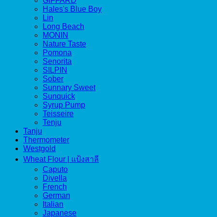
GIFFARD
Hales's Blue Boy
Lin
Long Beach
MONIN
Nature Taste
Pomona
Senorita
SILPIN
Sober
Sunnary Sweet
Sunquick
Syrup Pump
Teisseire
Tenju
Tanju
Thermometer
Westgold
Wheat Flour | แป้งสาลี
Caputo
Divella
French
German
Italian
Japanese