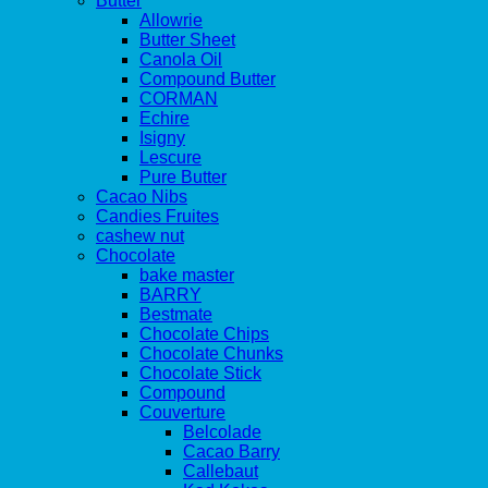
Butter
Allowrie
Butter Sheet
Canola Oil
Compound Butter
CORMAN
Echire
Isigny
Lescure
Pure Butter
Cacao Nibs
Candies Fruites
cashew nut
Chocolate
bake master
BARRY
Bestmate
Chocolate Chips
Chocolate Chunks
Chocolate Stick
Compound
Couverture
Belcolade
Cacao Barry
Callebaut