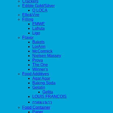
Crackers
Edible Gold/Silver
Q LOCA
Elle&Vire
Filling
EMWE
Lafruta
Ligo
Flavor
Bakels
LorAnn
McCormick
Nielsen Massey
Prova
The One
Winner's
Food Additives
Agar Agar
Baking Soda
Gelatin
Gelita
LOUIS FRANCOIS
กรดมะนาว
Food Container
Paper