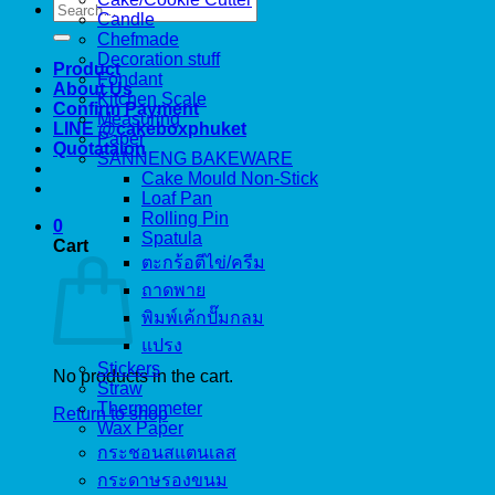
Search
Candle
for:
Chefmade
Decoration stuff
Product
Fondant
About Us
Kitchen Scale
Confirm Payment
Measuring
LINE @cakeboxphuket
Paper
Quotataion
SANNENG BAKEWARE
Cake Mould Non-Stick
Loaf Pan
Rolling Pin
0
Spatula
Cart
ตะกร้อตีไข่/ครีม
ถาดพาย
พิมพ์เค้กปั๊มกลม
แปรง
Stickers
No products in the cart.
Straw
Thermometer
Return to shop
Wax Paper
กระชอนสแตนเลส
กระดาษรองขนม