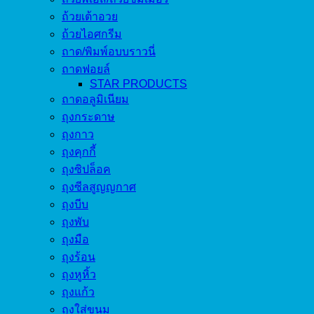
ถ้วยเต้าอวย
ถ้วยไอศกรีม
ถาด/พิมพ์อบบราวนี่
ถาดฟอยล์
STAR PRODUCTS
ถาดอลูมิเนียม
ถุงกระดาษ
ถุงกาว
ถุงคุกกี้
ถุงซิปล็อค
ถุงซีลสูญญกาศ
ถุงบีบ
ถุงพับ
ถุงมือ
ถุงร้อน
ถุงหูหิ้ว
ถุงแก้ว
ถุงใส่ขนม