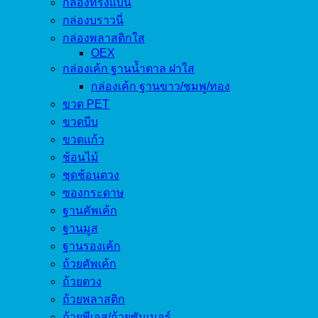
กล่องทรงแบน
กล่องบราวนี่
กล่องพลาสติกใส
OEX
กล่องเค้ก ฐานน้ำตาล ฝาใส
กล่องเค้ก ฐานขาว/ชมพู/ทอง
ขวด PET
ขวดบีบ
ขวดแก้ว
ช้อนไม้
ชุดช้อนตวง
ซองกระดาษ
ฐานคัพเค้ก
ฐานมูส
ฐานรองเค้ก
ถ้วยคัพเค้ก
ถ้วยตวง
ถ้วยพลาสติก
ถ้วยพีเอส/ถ้วยซัมเมอร์