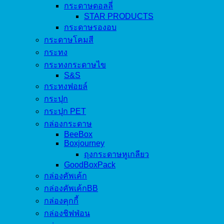
กระดาษดอลลี่
STAR PRODUCTS
กระดาษรองอบ
กระดาษโคมสี
กระทง
กระทงกระดาษไข
S&S
กระทงฟอยล์
กระปุก
กระปุก PET
กล่องกระดาษ
BeeBox
Boxjourney
ถุงกระดาษหูเกลียว
GoodBoxPack
กล่องคัพเค้ก
กล่องคัพเค้กBB
กล่องคุกกี้
กล่องชิฟฟ่อน