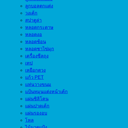
ลูกบอลตกแต่ง
วงเค้ก
สปาตูล่า
หลอดกระดาษ
หลอดงอ
หลอดช้อน
หลอดชาไข่มุก
เครื่องซีลถุง
เทป
เหยือกตวง
แก้ว PET
แท่นวางขนม
แป้นหมุนแต่งหน้าเค้ก
แผ่นซิลิโคน
แผ่นปาดเค้ก
แผ่นรองอบ
โหล
ไม้นวดแป้ง