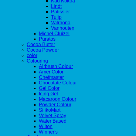
Kad Kokoa
Lindt
Patissier
Tulip
Valrhona
Vanhouten
Michel Cluizel
Puratos
Cocoa Butter
Cocoa Powder
color
Colouring
Airbrush Colour
AmeriColor
Chefmaster
Chocotate Colour
Gel Color
Icing Gel
Macaroon Colour
Powder Colour
SilikoMart
Velvet Spray
Water Based
Wilton
Winner's