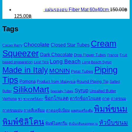
แผ่นรองอบ Fiber Mat 60x40cm
150.00
฿
Original
Current
125.00
฿
price
price
was:
is:
Tags
150.00฿.
125.00฿.
Cream
Chocolate
Closed Star Tubes
Cacao Barry
Squeezer
Dark Chocolate
Drop Flower Tubes
Fruit
France
Long Beach
based preparation
Leaf Tips
Long Beach Syrup
Piping
Made in Italy
MONIN
Petal Tubes
Tips
Pomona
Round Piping Tip
Product from Malaysia
Salted
SilikoMart
Syrup
Unsalted Butter
Butter
Specialty Tubes
ช็อกโกแลต
ดาร์กช็อกโกแลต
ถาด
ถาดขนม
Valrhona
ชา
ชาจากศรีลังกา
พิมพ์ขนม
ถาดขนมอบ
ถาดสี่เหลี่ยม
ถาดอลูมิเนียม
ผงผสมเครื่องดื่ม
พิมพ์ซิลิโคน
หัวบีบขนม
พิมพ์ไอศกรีม
หัวบีบกลีบดอกกุหลาบ