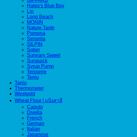
GIFFARD
Hales's Blue Boy
Lin
Long Beach
MONIN
Nature Taste
Pomona
Senorita
SILPIN
Sober
Sunnary Sweet
Sunquick
Syrup Pump
Teisseire
Tenju
Tanju
Thermometer
Westgold
Wheat Flour | แป้งสาลี
Caputo
Divella
French
German
Italian
Japanese