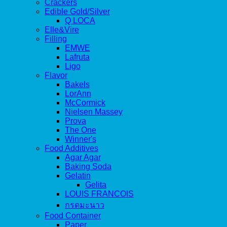
Crackers
Edible Gold/Silver
Q LOCA
Elle&Vire
Filling
EMWE
Lafruta
Ligo
Flavor
Bakels
LorAnn
McCormick
Nielsen Massey
Prova
The One
Winner's
Food Additives
Agar Agar
Baking Soda
Gelatin
Gelita
LOUIS FRANCOIS
กรดมะนาว
Food Container
Paper