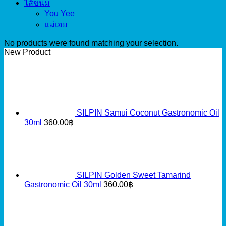
ไส้ขนม
You Yee
แม่เอย
No products were found matching your selection.
New Product
SILPIN Samui Coconut Gastronomic Oil
30ml
360.00
฿
SILPIN Golden Sweet Tamarind
Gastronomic Oil 30ml
360.00
฿