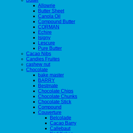
Butter
Allowrie
Butter Sheet
Canola Oil
Compound Butter
CORMAN
Echire
Isigny
Lescure
Pure Butter
Cacao Nibs
Candies Fruites
cashew nut
Chocolate
bake master
BARRY
Bestmate
Chocolate Chips
Chocolate Chunks
Chocolate Stick
Compound
Couverture
Belcolade
Cacao Barry
Callebaut