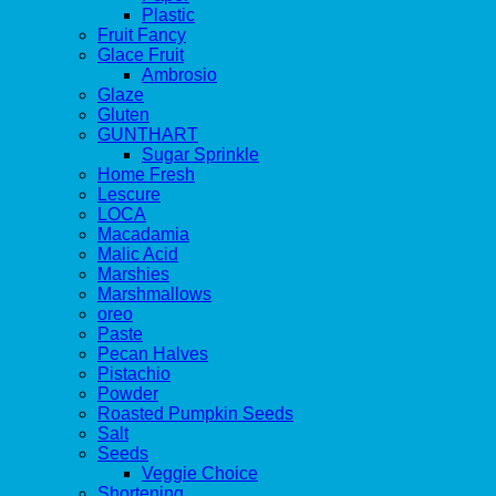
Plastic
Fruit Fancy
Glace Fruit
Ambrosio
Glaze
Gluten
GUNTHART
Sugar Sprinkle
Home Fresh
Lescure
LOCA
Macadamia
Malic Acid
Marshies
Marshmallows
oreo
Paste
Pecan Halves
Pistachio
Powder
Roasted Pumpkin Seeds
Salt
Seeds
Veggie Choice
Shortening