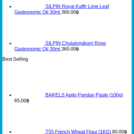
SILPIN Royal Kaffir Lime Leaf
Gastronomic Oil 30ml
360.00
฿
SILPIN Chulalongkorn Rose
Gastronomic Oil 30ml
360.00
฿
Best Selling
BAKELS Apito Pandan Paste (100g)
65.00
฿
T55 French Wheat Flour (1KG)
80.00
฿