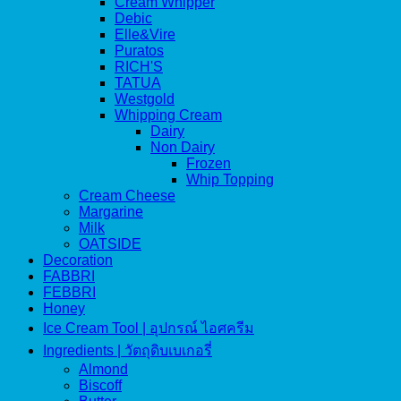
Cream Whipper
Debic
Elle&Vire
Puratos
RICH'S
TATUA
Westgold
Whipping Cream
Dairy
Non Dairy
Frozen
Whip Topping
Cream Cheese
Margarine
Milk
OATSIDE
Decoration
FABBRI
FEBBRI
Honey
Ice Cream Tool | อุปกรณ์ ไอศครีม
Ingredients | วัตถุดิบเบเกอรี่
Almond
Biscoff