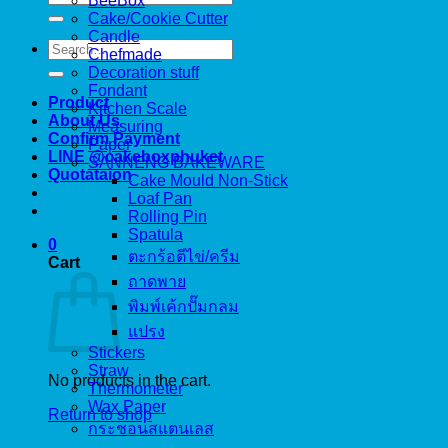
BeeBox
for:
Cake/Cookie Cutter
Candle
Search
Chefmade
for:
Decoration stuff
Fondant
Product
Kitchen Scale
About Us
Measuring
Confirm Payment
Paper
LINE @cakeboxphuket
SANNENG BAKEWARE
Quotataion
Cake Mould Non-Stick
Loaf Pan
Rolling Pin
Spatula
0
ตะกร้อตีไข่/ครีม
Cart
ถาดพาย
พิมพ์เค้กปั๊มกลม
แปรง
Stickers
Straw
No products in the cart.
Thermometer
Wax Paper
Return to shop
กระชอนสแตนเลส