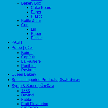
Bakery Box
Cake Board
Paper
Plastic
Bottle & Jar
Cup
Lid
Paper
Plastic
PASH
Puree | ปูว์เร
Boiron
Capfruit
La Fruitiere
Ponthier
Ravifruit
Queen Bakery
Special Imported Products | สินค้านำเข้า
Syrup & Sauce | น้ำเชื่อม
1883
Davinci
Fabbri
Fruit Flovouring