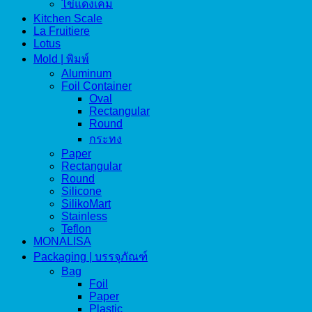
ไข่แดงเค็ม
Kitchen Scale
La Fruitiere
Lotus
Mold | พิมพ์
Aluminum
Foil Container
Oval
Rectangular
Round
กระทง
Paper
Rectangular
Round
Silicone
SilikoMart
Stainless
Teflon
MONALISA
Packaging | บรรจุภัณฑ์
Bag
Foil
Paper
Plastic