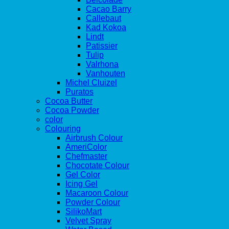
Cacao Barry
Callebaut
Kad Kokoa
Lindt
Patissier
Tulip
Valrhona
Vanhouten
Michel Cluizel
Puratos
Cocoa Butter
Cocoa Powder
color
Colouring
Airbrush Colour
AmeriColor
Chefmaster
Chocotate Colour
Gel Color
Icing Gel
Macaroon Colour
Powder Colour
SilikoMart
Velvet Spray