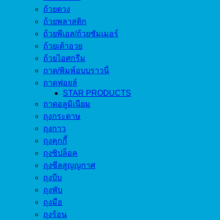
ถ้วยตวง
ถ้วยพลาสติก
ถ้วยพีเอส/ถ้วยซัมเมอร์
ถ้วยเต้าอวย
ถ้วยไอศกรีม
ถาด/พิมพ์อบบราวนี่
ถาดฟอยล์
STAR PRODUCTS
ถาดอลูมิเนียม
ถุงกระดาษ
ถุงกาว
ถุงคุกกี้
ถุงซิปล็อค
ถุงซีลสูญญกาศ
ถุงบีบ
ถุงพับ
ถุงมือ
ถุงร้อน