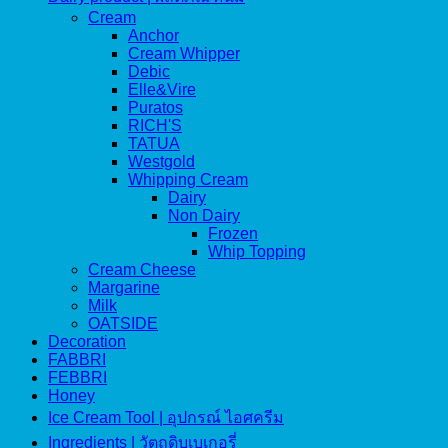
Cream
Anchor
Cream Whipper
Debic
Elle&Vire
Puratos
RICH'S
TATUA
Westgold
Whipping Cream
Dairy
Non Dairy
Frozen
Whip Topping
Cream Cheese
Margarine
Milk
OATSIDE
Decoration
FABBRI
FEBBRI
Honey
Ice Cream Tool | อุปกรณ์ ไอศครีม
Ingredients | วัตถุดิบเบเกอรี่