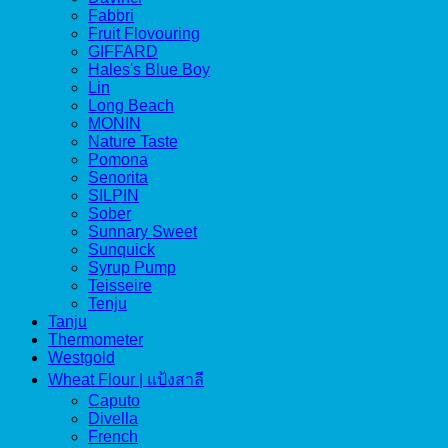
Fabbri
Fruit Flovouring
GIFFARD
Hales's Blue Boy
Lin
Long Beach
MONIN
Nature Taste
Pomona
Senorita
SILPIN
Sober
Sunnary Sweet
Sunquick
Syrup Pump
Teisseire
Tenju
Tanju
Thermometer
Westgold
Wheat Flour | แป้งสาลี
Caputo
Divella
French