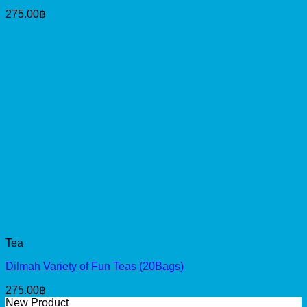
275.00
฿
Tea
Dilmah Variety of Fun Teas (20Bags)
275.00
฿
New Product