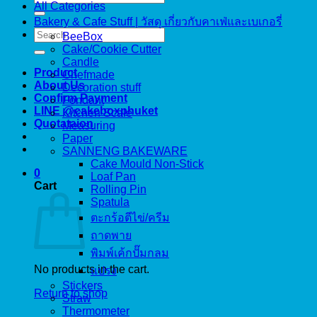
All Categories
for:
Bakery & Cafe Stuff | วัสดุ เกี่ยวกับคาเฟ่และเบเกอรี่
Search
BeeBox
for:
Cake/Cookie Cutter
Candle
Product
Chefmade
About Us
Decoration stuff
Confirm Payment
Fondant
LINE @cakeboxphuket
Kitchen Scale
Quotataion
Measuring
Paper
SANNENG BAKEWARE
Cake Mould Non-Stick
0
Loaf Pan
Cart
Rolling Pin
Spatula
ตะกร้อตีไข่/ครีม
ถาดพาย
พิมพ์เค้กปั๊มกลม
No products in the cart.
แปรง
Stickers
Return to shop
Straw
Thermometer