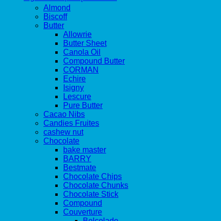
Almond
Biscoff
Butter
Allowrie
Butter Sheet
Canola Oil
Compound Butter
CORMAN
Echire
Isigny
Lescure
Pure Butter
Cacao Nibs
Candies Fruites
cashew nut
Chocolate
bake master
BARRY
Bestmate
Chocolate Chips
Chocolate Chunks
Chocolate Stick
Compound
Couverture
Belcolade