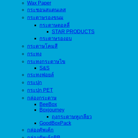
Wax Paper
กระชอนสแตนเลส
กระดาษรองขนม
กระดาษดอลลี่
STAR PRODUCTS
กระดาษรองอบ
กระดาษโคมสี
กระทง
กระทงกระดาษไข
S&S
กระทงฟอยล์
กระปุก
กระปุก PET
กล่องกระดาษ
BeeBox
Boxjourney
ถุงกระดาษหูเกลียว
GoodBoxPack
กล่องคัพเค้ก
กล่องคัพเค้กBB