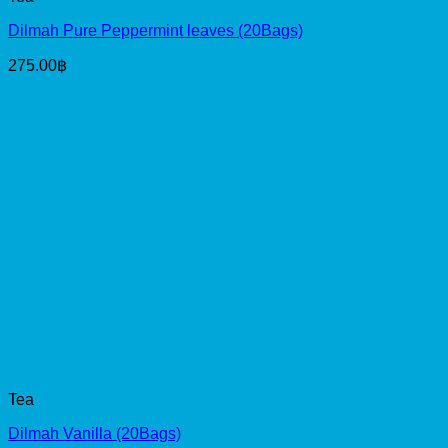
Dilmah Pure Peppermint leaves (20Bags)
275.00
฿
Tea
Dilmah Vanilla (20Bags)