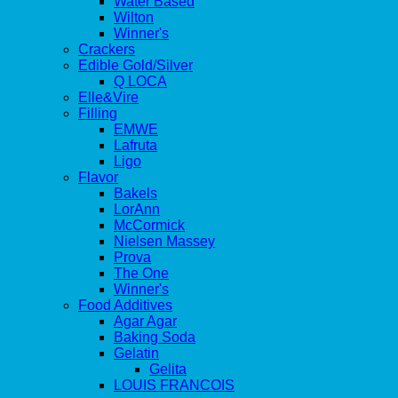
Water Based
Wilton
Winner's
Crackers
Edible Gold/Silver
Q LOCA
Elle&Vire
Filling
EMWE
Lafruta
Ligo
Flavor
Bakels
LorAnn
McCormick
Nielsen Massey
Prova
The One
Winner's
Food Additives
Agar Agar
Baking Soda
Gelatin
Gelita
LOUIS FRANCOIS