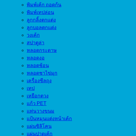
พิมพ์เค้ก ถอดก้น
พิมพ์เทปล่อน
ลูกกลิ้งตกแต่ง
ลูกบอลตกแต่ง
วงเค้ก
สปาตูล่า
หลอดกระดาษ
หลอดงอ
หลอดช้อน
หลอดชาไข่มุก
เครื่องซีลถุง
เทป
เหยือกตวง
แก้ว PET
แท่นวางขนม
แป้นหมุนแต่งหน้าเค้ก
แผ่นซิลิโคน
แผ่นปาดเค้ก