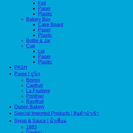
Foil
Paper
Plastic
Bakery Box
Cake Board
Paper
Plastic
Bottle & Jar
Cup
Lid
Paper
Plastic
PASH
Puree | ปูว์เร
Boiron
Capfruit
La Fruitiere
Ponthier
Ravifruit
Queen Bakery
Special Imported Products | สินค้านำเข้า
Syrup & Sauce | น้ำเชื่อม
1883
Davinci