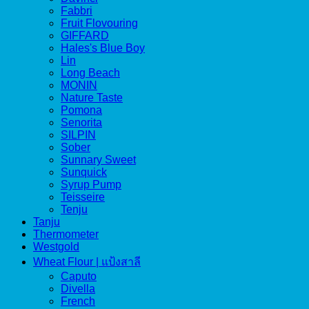
Fabbri
Fruit Flovouring
GIFFARD
Hales's Blue Boy
Lin
Long Beach
MONIN
Nature Taste
Pomona
Senorita
SILPIN
Sober
Sunnary Sweet
Sunquick
Syrup Pump
Teisseire
Tenju
Tanju
Thermometer
Westgold
Wheat Flour | แป้งสาลี
Caputo
Divella
French