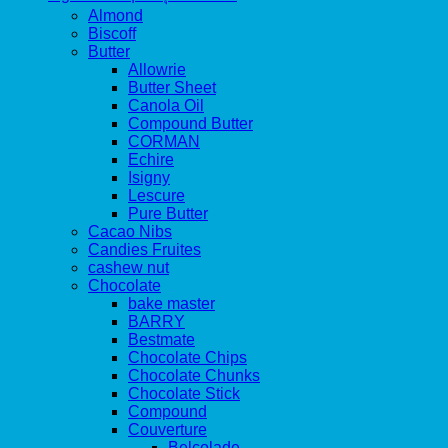
Almond
Biscoff
Butter
Allowrie
Butter Sheet
Canola Oil
Compound Butter
CORMAN
Echire
Isigny
Lescure
Pure Butter
Cacao Nibs
Candies Fruites
cashew nut
Chocolate
bake master
BARRY
Bestmate
Chocolate Chips
Chocolate Chunks
Chocolate Stick
Compound
Couverture
Belcolade