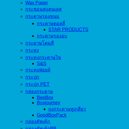
Wax Paper
กระชอนสแตนเลส
กระดาษรองขนม
กระดาษดอลลี่
STAR PRODUCTS
กระดาษรองอบ
กระดาษโคมสี
กระทง
กระทงกระดาษไข
S&S
กระทงฟอยล์
กระปุก
กระปุก PET
กล่องกระดาษ
BeeBox
Boxjourney
ถุงกระดาษหูเกลียว
GoodBoxPack
กล่องคัพเค้ก
กล่องคัพเค้กBB