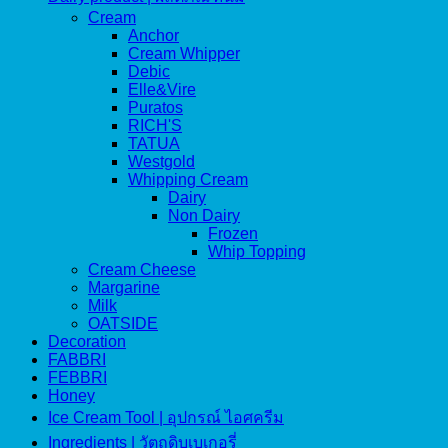
Cream
Anchor
Cream Whipper
Debic
Elle&Vire
Puratos
RICH'S
TATUA
Westgold
Whipping Cream
Dairy
Non Dairy
Frozen
Whip Topping
Cream Cheese
Margarine
Milk
OATSIDE
Decoration
FABBRI
FEBBRI
Honey
Ice Cream Tool | อุปกรณ์ ไอศครีม
Ingredients | วัตถุดิบเบเกอรี่