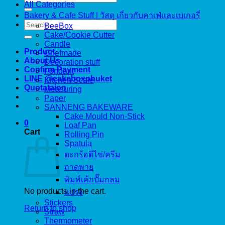
All Categories
for:
Bakery & Cafe Stuff | วัสดุ เกี่ยวกับคาเฟ่และเบเกอรี่
Search
BeeBox
for:
Cake/Cookie Cutter
Candle
Product
Chefmade
About Us
Decoration stuff
Confirm Payment
Fondant
LINE @cakeboxphuket
Kitchen Scale
Quotataion
Measuring
Paper
SANNENG BAKEWARE
Cake Mould Non-Stick
0
Loaf Pan
Cart
Rolling Pin
Spatula
ตะกร้อตีไข่/ครีม
ถาดพาย
พิมพ์เค้กปั๊มกลม
No products in the cart.
แปรง
Stickers
Return to shop
Straw
Thermometer