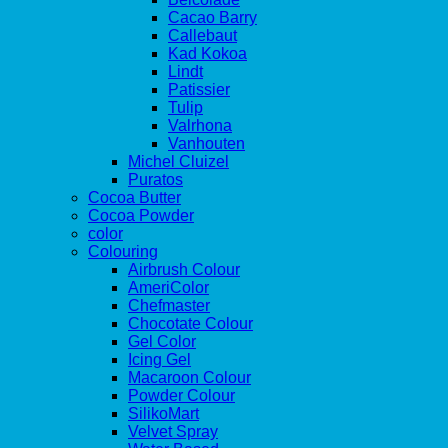
Cacao Barry
Callebaut
Kad Kokoa
Lindt
Patissier
Tulip
Valrhona
Vanhouten
Michel Cluizel
Puratos
Cocoa Butter
Cocoa Powder
color
Colouring
Airbrush Colour
AmeriColor
Chefmaster
Chocotate Colour
Gel Color
Icing Gel
Macaroon Colour
Powder Colour
SilikoMart
Velvet Spray