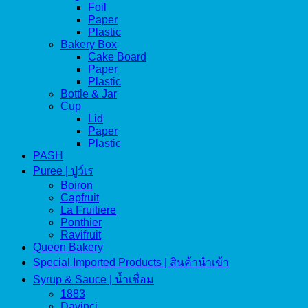
Foil
Paper
Plastic
Bakery Box
Cake Board
Paper
Plastic
Bottle & Jar
Cup
Lid
Paper
Plastic
PASH
Puree | ปูว์เร
Boiron
Capfruit
La Fruitiere
Ponthier
Ravifruit
Queen Bakery
Special Imported Products | สินค้านำเข้า
Syrup & Sauce | น้ำเชื่อม
1883
Davinci