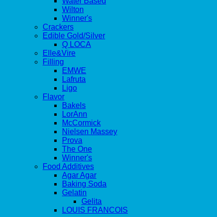
Water Based
Wilton
Winner's
Crackers
Edible Gold/Silver
Q LOCA
Elle&Vire
Filling
EMWE
Lafruta
Ligo
Flavor
Bakels
LorAnn
McCormick
Nielsen Massey
Prova
The One
Winner's
Food Additives
Agar Agar
Baking Soda
Gelatin
Gelita
LOUIS FRANCOIS