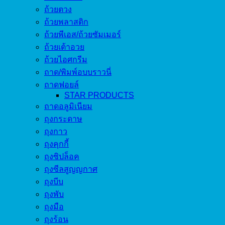
ถ้วยตวง
ถ้วยพลาสติก
ถ้วยพีเอส/ถ้วยซัมเมอร์
ถ้วยเต้าอวย
ถ้วยไอศกรีม
ถาด/พิมพ์อบบราวนี่
ถาดฟอยล์
STAR PRODUCTS
ถาดอลูมิเนียม
ถุงกระดาษ
ถุงกาว
ถุงคุกกี้
ถุงซิปล็อค
ถุงซีลสูญญกาศ
ถุงบีบ
ถุงพับ
ถุงมือ
ถุงร้อน