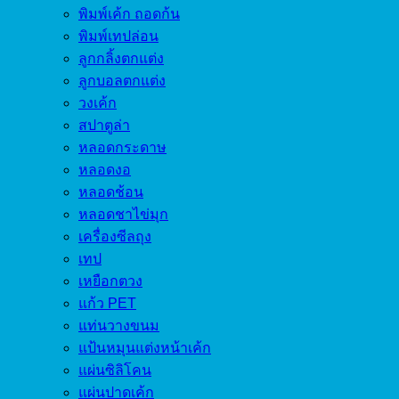
พิมพ์เค้ก ถอดก้น
พิมพ์เทปล่อน
ลูกกลิ้งตกแต่ง
ลูกบอลตกแต่ง
วงเค้ก
สปาตูล่า
หลอดกระดาษ
หลอดงอ
หลอดช้อน
หลอดชาไข่มุก
เครื่องซีลถุง
เทป
เหยือกตวง
แก้ว PET
แท่นวางขนม
แป้นหมุนแต่งหน้าเค้ก
แผ่นซิลิโคน
แผ่นปาดเค้ก