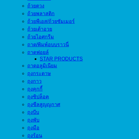
ถ้วยตวง
ถ้วยพลาสติก
ถ้วยพีเอส/ถ้วยซัมเมอร์
ถ้วยเต้าอวย
ถ้วยไอศกรีม
ถาด/พิมพ์อบบราวนี่
ถาดฟอยล์
STAR PRODUCTS
ถาดอลูมิเนียม
ถุงกระดาษ
ถุงกาว
ถุงคุกกี้
ถุงซิปล็อค
ถุงซีลสูญญกาศ
ถุงบีบ
ถุงพับ
ถุงมือ
ถุงร้อน