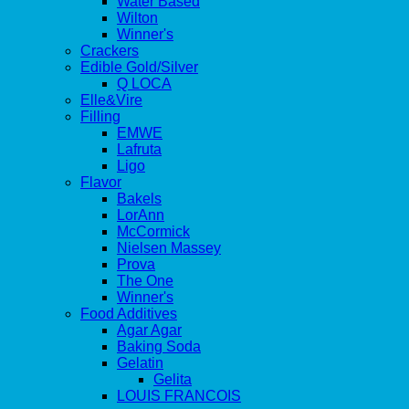
Water Based
Wilton
Winner's
Crackers
Edible Gold/Silver
Q LOCA
Elle&Vire
Filling
EMWE
Lafruta
Ligo
Flavor
Bakels
LorAnn
McCormick
Nielsen Massey
Prova
The One
Winner's
Food Additives
Agar Agar
Baking Soda
Gelatin
Gelita
LOUIS FRANCOIS