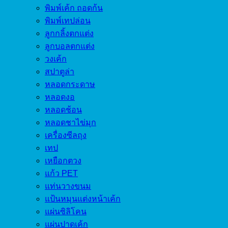
พิมพ์เค้ก ถอดก้น
พิมพ์เทปล่อน
ลูกกลิ้งตกแต่ง
ลูกบอลตกแต่ง
วงเค้ก
สปาตูล่า
หลอดกระดาษ
หลอดงอ
หลอดช้อน
หลอดชาไข่มุก
เครื่องซีลถุง
เทป
เหยือกตวง
แก้ว PET
แท่นวางขนม
แป้นหมุนแต่งหน้าเค้ก
แผ่นซิลิโคน
แผ่นปาดเค้ก