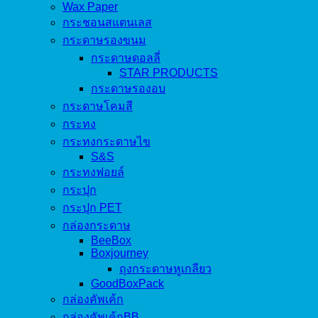
Wax Paper
กระชอนสแตนเลส
กระดาษรองขนม
กระดาษดอลลี่
STAR PRODUCTS
กระดาษรองอบ
กระดาษโคมสี
กระทง
กระทงกระดาษไข
S&S
กระทงฟอยล์
กระปุก
กระปุก PET
กล่องกระดาษ
BeeBox
Boxjourney
ถุงกระดาษหูเกลียว
GoodBoxPack
กล่องคัพเค้ก
กล่องคัพเค้กBB