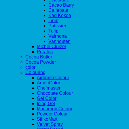
Cacao Barry
Callebaut
Kad Kokoa
Lindt
Patissier
Tulip
Valrhona
Vanhouten
Michel Cluizel
Puratos
Cocoa Butter
Cocoa Powder
color
Colouring
Airbrush Colour
AmeriColor
Chefmaster
Chocotate Colour
Gel Color
Icing Gel
Macaroon Colour
Powder Colour
SilikoMart
Velvet Spray