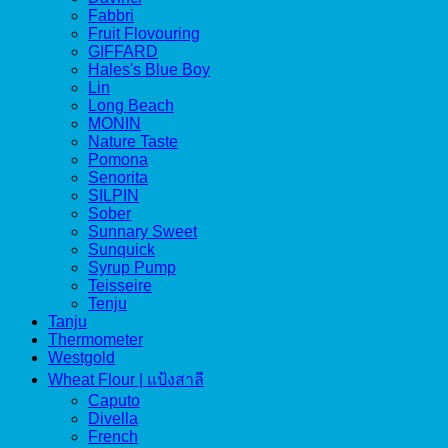
Fabbri
Fruit Flovouring
GIFFARD
Hales's Blue Boy
Lin
Long Beach
MONIN
Nature Taste
Pomona
Senorita
SILPIN
Sober
Sunnary Sweet
Sunquick
Syrup Pump
Teisseire
Tenju
Tanju
Thermometer
Westgold
Wheat Flour | แป้งสาลี
Caputo
Divella
French