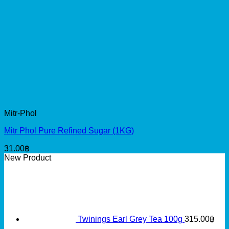
Mitr-Phol
Mitr Phol Pure Refined Sugar (1KG)
31.00
฿
New Product
Twinings Earl Grey Tea 100g
315.00
฿