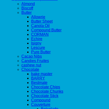
Almond
Biscoff
Butter
Allowrie
Butter Sheet
Canola Oil
Compound Butter
CORMAN
Echire
Isigny
Lescure
Pure Butter
Cacao Nibs
Candies Fruites
cashew nut
Chocolate
bake master
BARRY
Bestmate
Chocolate Chips
Chocolate Chunks
Chocolate Stick
Compound
Couverture
Belcolade