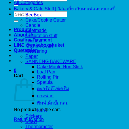
All Categories
for:
Bakery & Cafe Stuff | วัสดุ เกี่ยวกับคาเฟ่และเบเกอรี่
Search
BeeBox
for:
Cake/Cookie Cutter
Candle
Product
Chefmade
About Us
Decoration stuff
Confirm Payment
Fondant
LINE @cakeboxphuket
Kitchen Scale
Quotataion
Measuring
Paper
SANNENG BAKEWARE
Cake Mould Non-Stick
0
Loaf Pan
Cart
Rolling Pin
Spatula
ตะกร้อตีไข่/ครีม
ถาดพาย
พิมพ์เค้กปั๊มกลม
No products in the cart.
แปรง
Stickers
Return to shop
Straw
Thermometer