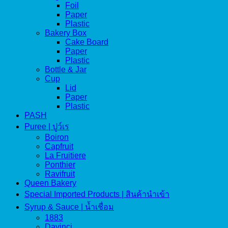
Foil
Paper
Plastic
Bakery Box
Cake Board
Paper
Plastic
Bottle & Jar
Cup
Lid
Paper
Plastic
PASH
Puree | ปูว์เร
Boiron
Capfruit
La Fruitiere
Ponthier
Ravifruit
Queen Bakery
Special Imported Products | สินค้านำเข้า
Syrup & Sauce | น้ำเชื่อม
1883
Davinci