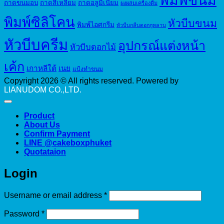
ถาดขนมอบ
ถาดสี่เหลี่ยม
ถาดอลูมิเนียม
ผงผสมเครื่องดื่ม
พิมพ์ซิลิโคน
หัวบีบขนม
พิมพ์ไอศกรีม
หัวบีบกลีบดอกกุหลาบ
หัวบีบครีม
อุปกรณ์แต่งหน้า
หัวบีบดอกไม้
เค้ก
เกาหลีใต้
เนย
แป้งทำขนม
Copyright 2026 © All rights reserved. Powered by
LIANUDOM CO.,LTD.
Product
About Us
Confirm Payment
LINE @cakeboxphuket
Quotataion
Login
Required
Username or email address
*
Required
Password
*