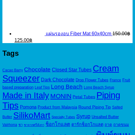
แผ่นรองอบ Fiber Mat 60x40cm
150.00
฿
Original
Current
125.00
฿
price
price
was:
is:
Tags
150.00฿.
125.00฿.
Cream
Chocolate
Closed Star Tubes
Cacao Barry
Squeezer
Dark Chocolate
Drop Flower Tubes
Fruit
France
Long Beach
based preparation
Leaf Tips
Long Beach Syrup
Piping
Made in Italy
MONIN
Petal Tubes
Tips
Pomona
Round Piping Tip
Product from Malaysia
Salted
SilikoMart
Syrup
Unsalted Butter
Butter
Specialty Tubes
ช็อกโกแลต
ดาร์กช็อกโกแลต
ถาด
ถาดขนม
Valrhona
ชา
ชาจากศรีลังกา
พิมพ์ขนม