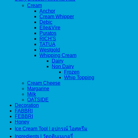
Cream
Anchor
Cream Whipper
Debic
Elle&Vire
Puratos
RICH'S
TATUA
Westgold
Whipping Cream
Dairy
Non Dairy
Frozen
Whip Topping
Cream Cheese
Margarine
Milk
OATSIDE
Decoration
FABBRI
FEBBRI
Honey
Ice Cream Tool | อุปกรณ์ ไอศครีม
Ingredients | วัตถุดิบเบเกอรี่