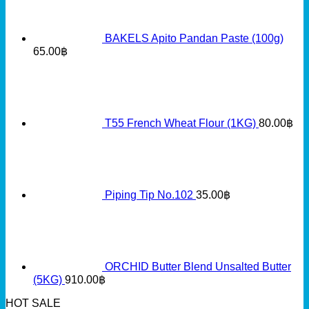
BAKELS Apito Pandan Paste (100g)
65.00
฿
T55 French Wheat Flour (1KG)
80.00
฿
Piping Tip No.102
35.00
฿
ORCHID Butter Blend Unsalted Butter
(5KG)
910.00
฿
HOT SALE