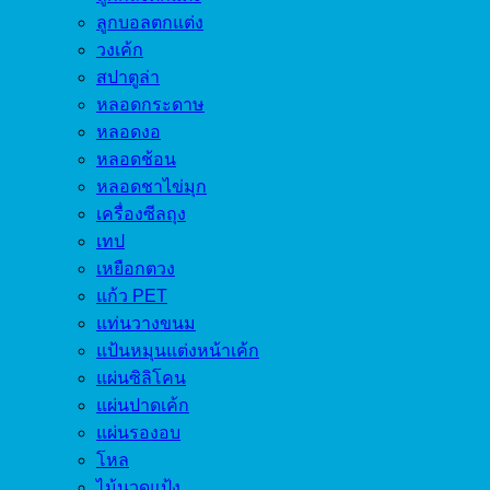
ลูกบอลตกแต่ง
วงเค้ก
สปาตูล่า
หลอดกระดาษ
หลอดงอ
หลอดช้อน
หลอดชาไข่มุก
เครื่องซีลถุง
เทป
เหยือกตวง
แก้ว PET
แท่นวางขนม
แป้นหมุนแต่งหน้าเค้ก
แผ่นซิลิโคน
แผ่นปาดเค้ก
แผ่นรองอบ
โหล
ไม้นวดแป้ง