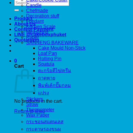
Search
Candle
for:
Chefmade
Decoration stuff
Product
Fondant
About Us
Kitchen Scale
Confirm Payment
Measuring
LINE @cakeboxphuket
Paper
Quotataion
SANNENG BAKEWARE
Cake Mould Non-Stick
Loaf Pan
Rolling Pin
0
Spatula
Cart
ตะกร้อตีไข่/ครีม
ถาดพาย
พิมพ์เค้กปั๊มกลม
แปรง
Stickers
No products in the cart.
Straw
Thermometer
Return to shop
Wax Paper
กระชอนสแตนเลส
กระดาษรองขนม