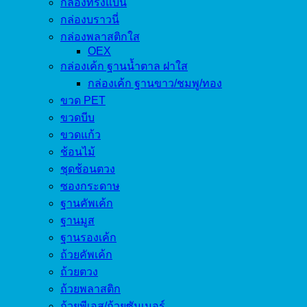
กล่องทรงแบน
กล่องบราวนี่
กล่องพลาสติกใส
OEX
กล่องเค้ก ฐานน้ำตาล ฝาใส
กล่องเค้ก ฐานขาว/ชมพู/ทอง
ขวด PET
ขวดบีบ
ขวดแก้ว
ช้อนไม้
ชุดช้อนตวง
ซองกระดาษ
ฐานคัพเค้ก
ฐานมูส
ฐานรองเค้ก
ถ้วยคัพเค้ก
ถ้วยตวง
ถ้วยพลาสติก
ถ้วยพีเอส/ถ้วยซัมเมอร์