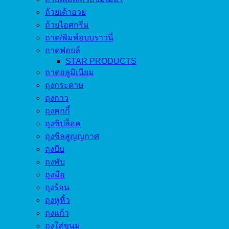
ถ้วยเต้าอวย
ถ้วยไอศกรีม
ถาด/พิมพ์อบบราวนี่
ถาดฟอยล์
STAR PRODUCTS
ถาดอลูมิเนียม
ถุงกระดาษ
ถุงกาว
ถุงคุกกี้
ถุงซิปล็อค
ถุงซีลสูญญกาศ
ถุงบีบ
ถุงพับ
ถุงมือ
ถุงร้อน
ถุงหูหิ้ว
ถุงแก้ว
ถุงใส่ขนม