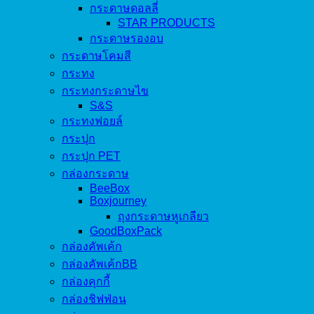
กระดาษดอลลี่
STAR PRODUCTS
กระดาษรองอบ
กระดาษโคมสี
กระทง
กระทงกระดาษไข
S&S
กระทงฟอยล์
กระปุก
กระปุก PET
กล่องกระดาษ
BeeBox
Boxjourney
ถุงกระดาษหูเกลียว
GoodBoxPack
กล่องคัพเค้ก
กล่องคัพเค้กBB
กล่องคุกกี้
กล่องชิฟฟ่อน