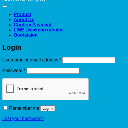
Product
About Us
Confirm Payment
LINE @cakeboxphuket
Quotataion
Login
Required
Username or email address
*
Required
Password
*
Remember me
Log in
Lost your password?