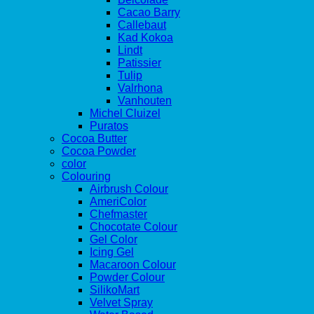
Cacao Barry
Callebaut
Kad Kokoa
Lindt
Patissier
Tulip
Valrhona
Vanhouten
Michel Cluizel
Puratos
Cocoa Butter
Cocoa Powder
color
Colouring
Airbrush Colour
AmeriColor
Chefmaster
Chocotate Colour
Gel Color
Icing Gel
Macaroon Colour
Powder Colour
SilikoMart
Velvet Spray