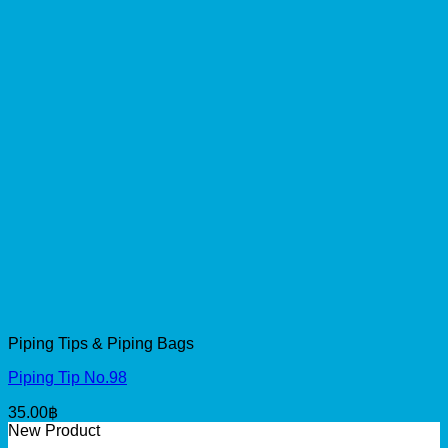
Piping Tips & Piping Bags
Piping Tip No.98
35.00
฿
New Product