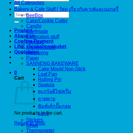
All Categories
for:
Bakery & Cafe Stuff | วัสดุ เกี่ยวกับคาเฟ่และเบเกอรี่
Search
BeeBox
for:
Cake/Cookie Cutter
Candle
Product
Chefmade
About Us
Decoration stuff
Confirm Payment
Fondant
LINE @cakeboxphuket
Kitchen Scale
Quotataion
Measuring
Paper
SANNENG BAKEWARE
Cake Mould Non-Stick
0
Loaf Pan
Cart
Rolling Pin
Spatula
ตะกร้อตีไข่/ครีม
ถาดพาย
พิมพ์เค้กปั๊มกลม
No products in the cart.
แปรง
Stickers
Return to shop
Straw
Thermometer