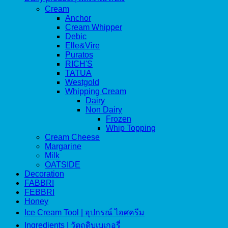
Cream
Anchor
Cream Whipper
Debic
Elle&Vire
Puratos
RICH'S
TATUA
Westgold
Whipping Cream
Dairy
Non Dairy
Frozen
Whip Topping
Cream Cheese
Margarine
Milk
OATSIDE
Decoration
FABBRI
FEBBRI
Honey
Ice Cream Tool | อุปกรณ์ ไอศครีม
Ingredients | วัตถุดิบเบเกอรี่