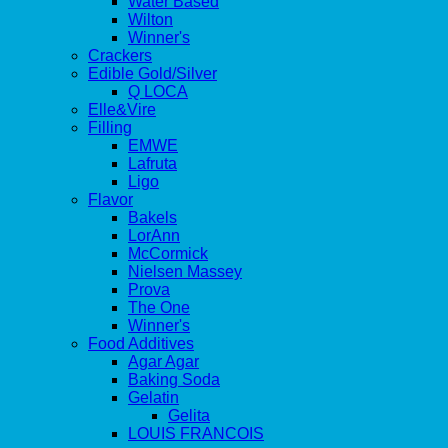
Water Based
Wilton
Winner's
Crackers
Edible Gold/Silver
Q LOCA
Elle&Vire
Filling
EMWE
Lafruta
Ligo
Flavor
Bakels
LorAnn
McCormick
Nielsen Massey
Prova
The One
Winner's
Food Additives
Agar Agar
Baking Soda
Gelatin
Gelita
LOUIS FRANCOIS