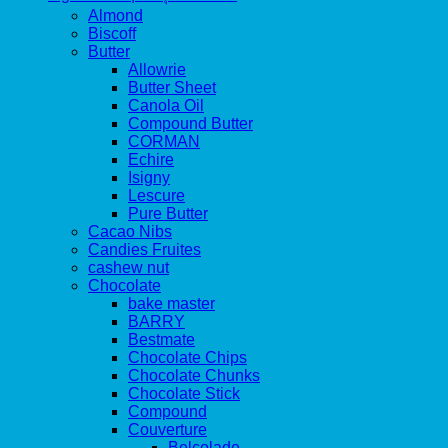
Almond
Biscoff
Butter
Allowrie
Butter Sheet
Canola Oil
Compound Butter
CORMAN
Echire
Isigny
Lescure
Pure Butter
Cacao Nibs
Candies Fruites
cashew nut
Chocolate
bake master
BARRY
Bestmate
Chocolate Chips
Chocolate Chunks
Chocolate Stick
Compound
Couverture
Belcolade