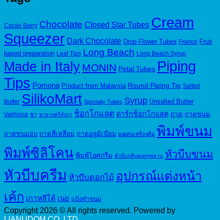
150.00฿.
125.00฿.
Cream
Chocolate
Closed Star Tubes
Cacao Barry
Squeezer
Dark Chocolate
Drop Flower Tubes
Fruit
France
Long Beach
based preparation
Leaf Tips
Long Beach Syrup
Piping
Made in Italy
MONIN
Petal Tubes
Tips
Pomona
Round Piping Tip
Product from Malaysia
Salted
SilikoMart
Syrup
Unsalted Butter
Butter
Specialty Tubes
ช็อกโกแลต
ดาร์กช็อกโกแลต
ถาด
ถาดขนม
Valrhona
ชา
ชาจากศรีลังกา
พิมพ์ขนม
ถาดขนมอบ
ถาดสี่เหลี่ยม
ถาดอลูมิเนียม
ผงผสมเครื่องดื่ม
พิมพ์ซิลิโคน
หัวบีบขนม
พิมพ์ไอศกรีม
หัวบีบกลีบดอกกุหลาบ
หัวบีบครีม
อุปกรณ์แต่งหน้า
หัวบีบดอกไม้
เค้ก
เกาหลีใต้
เนย
แป้งทำขนม
Copyright 2026 © All rights reserved. Powered by
LIANUDOM CO.,LTD.