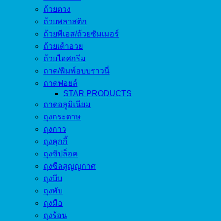
ถ้วยตวง
ถ้วยพลาสติก
ถ้วยพีเอส/ถ้วยซัมเมอร์
ถ้วยเต้าอวย
ถ้วยไอศกรีม
ถาด/พิมพ์อบบราวนี่
ถาดฟอยล์
STAR PRODUCTS
ถาดอลูมิเนียม
ถุงกระดาษ
ถุงกาว
ถุงคุกกี้
ถุงซิปล็อค
ถุงซีลสูญญกาศ
ถุงบีบ
ถุงพับ
ถุงมือ
ถุงร้อน