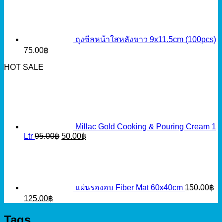
ถุงซีลหน้าใสหลังขาว 9x11.5cm (100pcs)
75.00
฿
HOT SALE
Millac Gold Cooking & Pouring Cream 1
Original
Current
Ltr
95.00
฿
50.00
฿
price
price
was:
is:
95.00฿.
50.00฿.
แผ่นรองอบ Fiber Mat 60x40cm
150.00
฿
Original
Current
125.00
฿
price
price
was:
is:
Tags