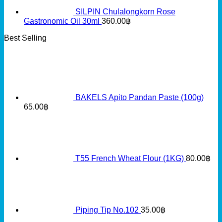
SILPIN Chulalongkorn Rose
Gastronomic Oil 30ml
360.00
฿
Best Selling
BAKELS Apito Pandan Paste (100g)
65.00
฿
T55 French Wheat Flour (1KG)
80.00
฿
Piping Tip No.102
35.00
฿