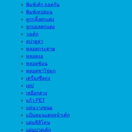
พิมพ์เค้ก ถอดก้น
พิมพ์เทปล่อน
ลูกกลิ้งตกแต่ง
ลูกบอลตกแต่ง
วงเค้ก
สปาตูล่า
หลอดกระดาษ
หลอดงอ
หลอดช้อน
หลอดชาไข่มุก
เครื่องซีลถุง
เทป
เหยือกตวง
แก้ว PET
แท่นวางขนม
แป้นหมุนแต่งหน้าเค้ก
แผ่นซิลิโคน
แผ่นปาดเค้ก