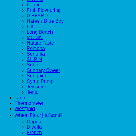
Fabbri
Fruit Flovouring
GIFFARD
Hales's Blue Boy
Lin
Long Beach
MONIN
Nature Taste
Pomona
Senorita
SILPIN
Sober
Sunnary Sweet
Sunquick
Syrup Pump
Teisseire
Tenju
Tanju
Thermometer
Westgold
Wheat Flour | แป้งสาลี
Caputo
Divella
French