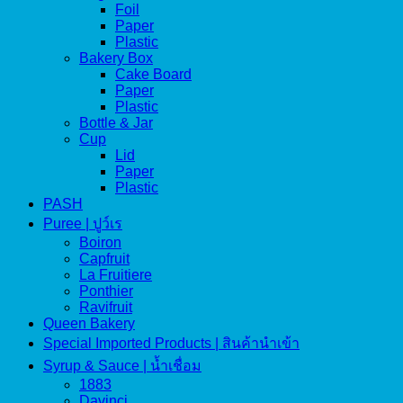
Foil
Paper
Plastic
Bakery Box
Cake Board
Paper
Plastic
Bottle & Jar
Cup
Lid
Paper
Plastic
PASH
Puree | ปูว์เร
Boiron
Capfruit
La Fruitiere
Ponthier
Ravifruit
Queen Bakery
Special Imported Products | สินค้านำเข้า
Syrup & Sauce | น้ำเชื่อม
1883
Davinci