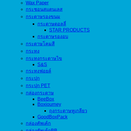
Wax Paper
กระชอนสแตนเลส
กระดาษรองขนม
กระดาษดอลลี่
STAR PRODUCTS
กระดาษรองอบ
กระดาษโคมสี
กระทง
กระทงกระดาษไข
S&S
กระทงฟอยล์
กระปุก
กระปุก PET
กล่องกระดาษ
BeeBox
Boxjourney
ถุงกระดาษหูเกลียว
GoodBoxPack
กล่องคัพเค้ก
กล่องคัพเค้กBB