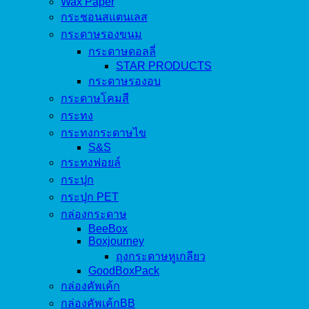
Wax Paper
กระชอนสแตนเลส
กระดาษรองขนม
กระดาษดอลลี่
STAR PRODUCTS
กระดาษรองอบ
กระดาษโคมสี
กระทง
กระทงกระดาษไข
S&S
กระทงฟอยล์
กระปุก
กระปุก PET
กล่องกระดาษ
BeeBox
Boxjourney
ถุงกระดาษหูเกลียว
GoodBoxPack
กล่องคัพเค้ก
กล่องคัพเค้กBB