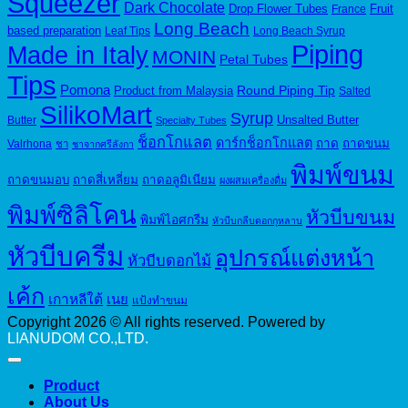
Squeezer
Dark Chocolate
Drop Flower Tubes
Fruit
France
Long Beach
based preparation
Leaf Tips
Long Beach Syrup
Piping
Made in Italy
MONIN
Petal Tubes
Tips
Pomona
Round Piping Tip
Product from Malaysia
Salted
SilikoMart
Syrup
Unsalted Butter
Butter
Specialty Tubes
ช็อกโกแลต
ดาร์กช็อกโกแลต
ถาด
ถาดขนม
Valrhona
ชา
ชาจากศรีลังกา
พิมพ์ขนม
ถาดขนมอบ
ถาดสี่เหลี่ยม
ถาดอลูมิเนียม
ผงผสมเครื่องดื่ม
พิมพ์ซิลิโคน
หัวบีบขนม
พิมพ์ไอศกรีม
หัวบีบกลีบดอกกุหลาบ
หัวบีบครีม
อุปกรณ์แต่งหน้า
หัวบีบดอกไม้
เค้ก
เกาหลีใต้
เนย
แป้งทำขนม
Copyright 2026 © All rights reserved. Powered by
LIANUDOM CO.,LTD.
Product
About Us