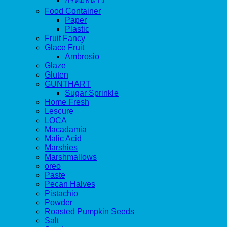
กรดมะนาว
Food Container
Paper
Plastic
Fruit Fancy
Glace Fruit
Ambrosio
Glaze
Gluten
GUNTHART
Sugar Sprinkle
Home Fresh
Lescure
LOCA
Macadamia
Malic Acid
Marshies
Marshmallows
oreo
Paste
Pecan Halves
Pistachio
Powder
Roasted Pumpkin Seeds
Salt