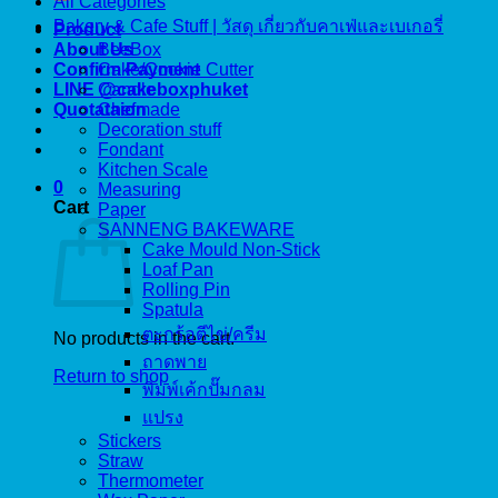
All Categories
Bakery & Cafe Stuff | วัสดุ เกี่ยวกับคาเฟ่และเบเกอรี่
Product
About Us
BeeBox
Confirm Payment
Cake/Cookie Cutter
LINE @cakeboxphuket
Candle
Quotataion
Chefmade
Decoration stuff
Fondant
Kitchen Scale
0
Measuring
Cart
Paper
SANNENG BAKEWARE
Cake Mould Non-Stick
Loaf Pan
Rolling Pin
Spatula
ตะกร้อตีไข่/ครีม
No products in the cart.
ถาดพาย
Return to shop
พิมพ์เค้กปั๊มกลม
แปรง
Stickers
Straw
Thermometer