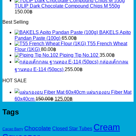
TULIP Dark Chocolate Compound Chips M 550g
150.00
฿
Best Selling
BAKELS Apito
Pandan Paste (100g)
65.00
฿
T55 French Wheat
Flour (1KG)
80.00
฿
Piping Tip No.102
35.00
฿
กล่องเค้กกลม
ฐานทอง E-114 (50pcs)
255.00
฿
HOT SALE
แผ่นรองอบ Fiber Mat
Original
Current
60x40cm
150.00
฿
125.00
฿
price
price
was:
is:
Tags
150.00฿.
125.00฿.
Cream
Chocolate
Closed Star Tubes
Cacao Barry