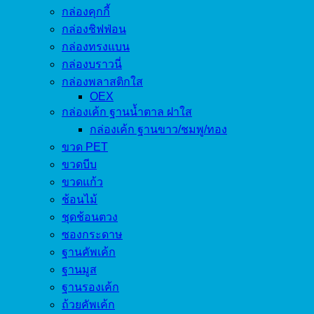
กล่องคุกกี้
กล่องชิฟฟ่อน
กล่องทรงแบน
กล่องบราวนี่
กล่องพลาสติกใส
OEX
กล่องเค้ก ฐานน้ำตาล ฝาใส
กล่องเค้ก ฐานขาว/ชมพู/ทอง
ขวด PET
ขวดบีบ
ขวดแก้ว
ช้อนไม้
ชุดช้อนตวง
ซองกระดาษ
ฐานคัพเค้ก
ฐานมูส
ฐานรองเค้ก
ถ้วยคัพเค้ก