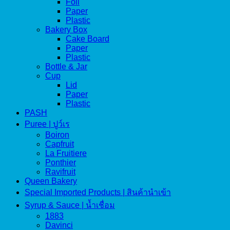
Foil
Paper
Plastic
Bakery Box
Cake Board
Paper
Plastic
Bottle & Jar
Cup
Lid
Paper
Plastic
PASH
Puree | ปูว์เร
Boiron
Capfruit
La Fruitiere
Ponthier
Ravifruit
Queen Bakery
Special Imported Products | สินค้านำเข้า
Syrup & Sauce | น้ำเชื่อม
1883
Davinci