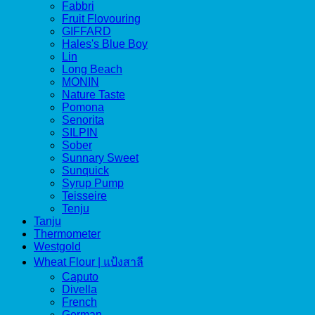
Fabbri
Fruit Flovouring
GIFFARD
Hales's Blue Boy
Lin
Long Beach
MONIN
Nature Taste
Pomona
Senorita
SILPIN
Sober
Sunnary Sweet
Sunquick
Syrup Pump
Teisseire
Tenju
Tanju
Thermometer
Westgold
Wheat Flour | แป้งสาลี
Caputo
Divella
French
German