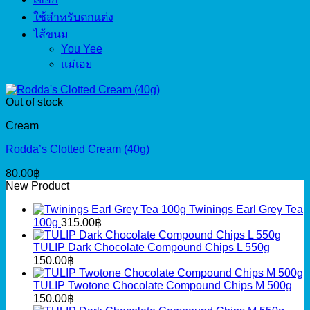
ใช้สำหรับตกแต่ง
ไส้ขนม
You Yee
แม่เอย
Out of stock
Cream
Rodda’s Clotted Cream (40g)
80.00
฿
New Product
Twinings Earl Grey Tea
100g
315.00
฿
TULIP Dark Chocolate Compound Chips L 550g
150.00
฿
TULIP Twotone Chocolate Compound Chips M 500g
150.00
฿