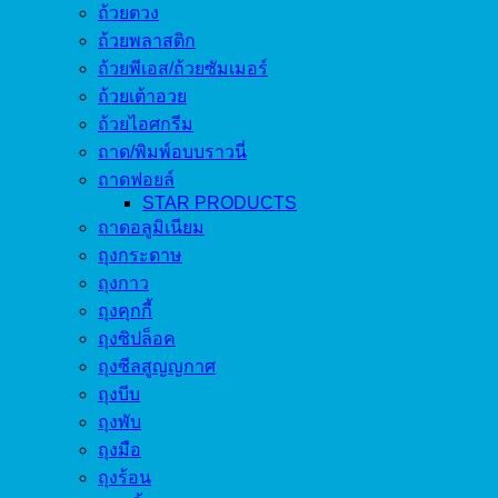
ถ้วยตวง
ถ้วยพลาสติก
ถ้วยพีเอส/ถ้วยซัมเมอร์
ถ้วยเต้าอวย
ถ้วยไอศกรีม
ถาด/พิมพ์อบบราวนี่
ถาดฟอยล์
STAR PRODUCTS
ถาดอลูมิเนียม
ถุงกระดาษ
ถุงกาว
ถุงคุกกี้
ถุงซิปล็อค
ถุงซีลสูญญกาศ
ถุงบีบ
ถุงพับ
ถุงมือ
ถุงร้อน