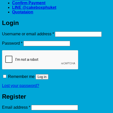
Confirm Payment
LINE @cakeboxphuket
Quotataion
Login
Required
Username or email address
*
Required
Password
*
Remember me
Log in
Lost your password?
Register
Required
Email address
*