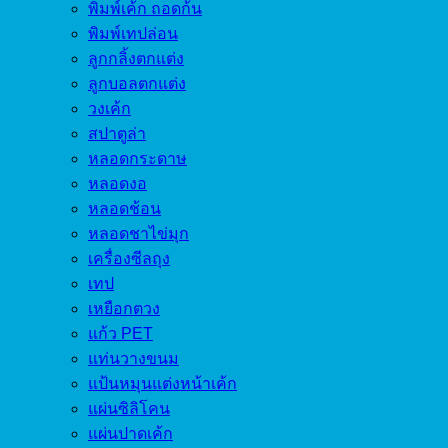
พิมพ์เค้ก ถอดก้น
พิมพ์เทปล่อน
ลูกกลิ้งตกแต่ง
ลูกบอลตกแต่ง
วงเค้ก
สปาตูล่า
หลอดกระดาษ
หลอดงอ
หลอดช้อน
หลอดชาไข่มุก
เครื่องซีลถุง
เทป
เหยือกตวง
แก้ว PET
แท่นวางขนม
แป้นหมุนแต่งหน้าเค้ก
แผ่นซิลิโคน
แผ่นปาดเค้ก