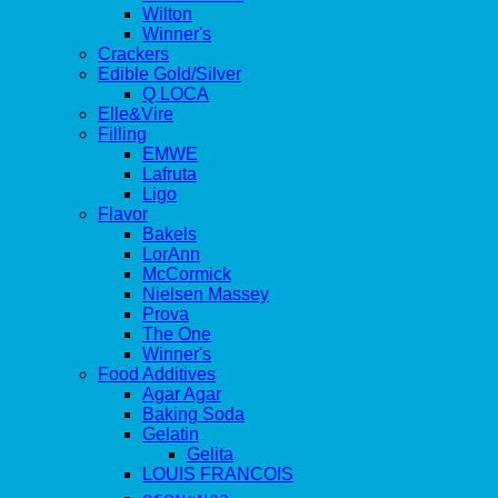
Wilton
Winner's
Crackers
Edible Gold/Silver
Q LOCA
Elle&Vire
Filling
EMWE
Lafruta
Ligo
Flavor
Bakels
LorAnn
McCormick
Nielsen Massey
Prova
The One
Winner's
Food Additives
Agar Agar
Baking Soda
Gelatin
Gelita
LOUIS FRANCOIS