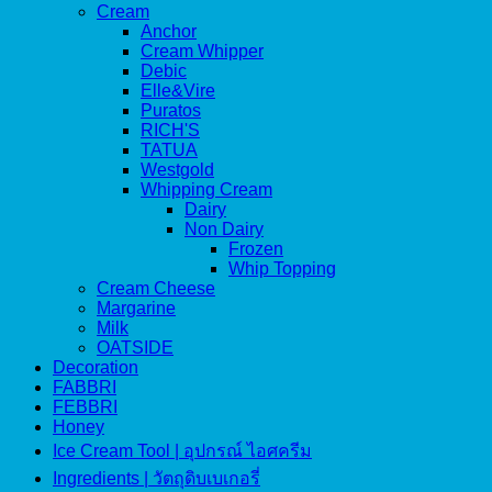
Cream
Anchor
Cream Whipper
Debic
Elle&Vire
Puratos
RICH'S
TATUA
Westgold
Whipping Cream
Dairy
Non Dairy
Frozen
Whip Topping
Cream Cheese
Margarine
Milk
OATSIDE
Decoration
FABBRI
FEBBRI
Honey
Ice Cream Tool | อุปกรณ์ ไอศครีม
Ingredients | วัตถุดิบเบเกอรี่