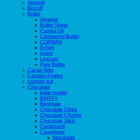
Almond
Biscoff
Butter
Allowrie
Butter Sheet
Canola Oil
Compound Butter
CORMAN
Echire
Isigny
Lescure
Pure Butter
Cacao Nibs
Candies Fruites
cashew nut
Chocolate
bake master
BARRY
Bestmate
Chocolate Chips
Chocolate Chunks
Chocolate Stick
Compound
Couverture
Belcolade