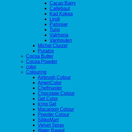
Cacao Barry
Callebaut
Kad Kokoa
Lindt
Patissier
Tulip
Valrhona
Vanhouten
Michel Cluizel
Puratos
Cocoa Butter
Cocoa Powder
color
Colouring
Airbrush Colour
AmeriColor
Chefmaster
Chocotate Colour
Gel Color
Icing Gel
Macaroon Colour
Powder Colour
SilikoMart
Velvet Spray
Water Based