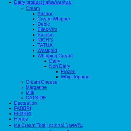
Dairy product | ผลิตภัณฑ์นม
Cream
Anchor
Cream Whipper
Debic
Elle&Vire
Puratos
RICH'S
TATUA
Westgold
Whipping Cream
Dairy
Non Dairy
Frozen
Whip Topping
Cream Cheese
Margarine
Milk
OATSIDE
Decoration
FABBRI
FEBBRI
Honey
Ice Cream Tool | อุปกรณ์ ไอศครีม