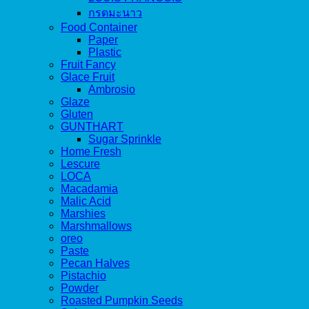
กรดมะนาว
Food Container
Paper
Plastic
Fruit Fancy
Glace Fruit
Ambrosio
Glaze
Gluten
GUNTHART
Sugar Sprinkle
Home Fresh
Lescure
LOCA
Macadamia
Malic Acid
Marshies
Marshmallows
oreo
Paste
Pecan Halves
Pistachio
Powder
Roasted Pumpkin Seeds