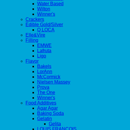
Water Based
Wilton
Winner's
Crackers
Edible Gold/Silver
Q LOCA
Elle&Vire
Filling
EMWE
Lafruta
Ligo
Flavor
Bakels
LorAnn
McCormick
Nielsen Massey
Prova
The One
Winner's
Food Additives
Agar Agar
Baking Soda
Gelatin
Gelita
LOUIS FRANCOIS