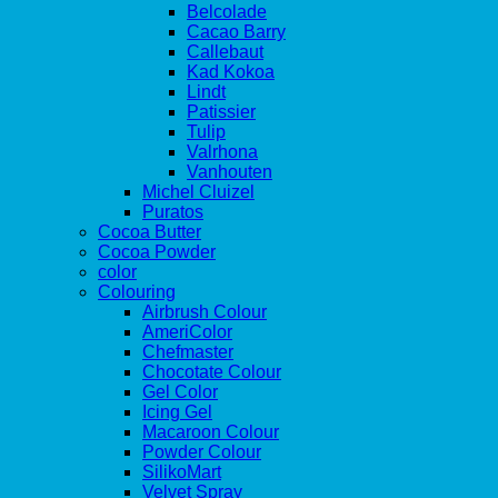
Belcolade
Cacao Barry
Callebaut
Kad Kokoa
Lindt
Patissier
Tulip
Valrhona
Vanhouten
Michel Cluizel
Puratos
Cocoa Butter
Cocoa Powder
color
Colouring
Airbrush Colour
AmeriColor
Chefmaster
Chocotate Colour
Gel Color
Icing Gel
Macaroon Colour
Powder Colour
SilikoMart
Velvet Spray