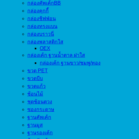
กล่องคัพเค้กBB
กล่องคุกกี้
กล่องชิฟฟ่อน
กล่องทรงแบน
กล่องบราวนี่
กล่องพลาสติกใส
OEX
กล่องเค้ก ฐานน้ำตาล ฝาใส
กล่องเค้ก ฐานขาว/ชมพู/ทอง
ขวด PET
ขวดบีบ
ขวดแก้ว
ช้อนไม้
ชุดช้อนตวง
ซองกระดาษ
ฐานคัพเค้ก
ฐานมูส
ฐานรองเค้ก