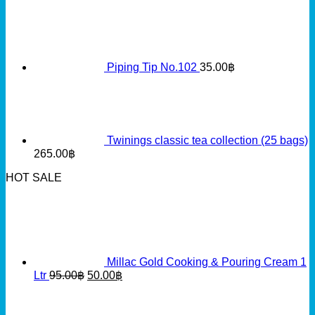
Piping Tip No.102
35.00
฿
Twinings classic tea collection (25 bags)
265.00
฿
HOT SALE
Millac Gold Cooking & Pouring Cream 1
Original
Current
Ltr
95.00
฿
50.00
฿
price
price
was:
is:
95.00฿.
50.00฿.