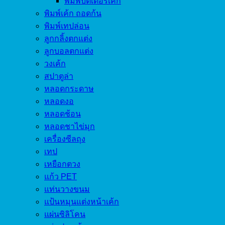
พิมพ์บัตเตอร์เค้ก
พิมพ์เค้ก ถอดก้น
พิมพ์เทปล่อน
ลูกกลิ้งตกแต่ง
ลูกบอลตกแต่ง
วงเค้ก
สปาตูล่า
หลอดกระดาษ
หลอดงอ
หลอดช้อน
หลอดชาไข่มุก
เครื่องซีลถุง
เทป
เหยือกตวง
แก้ว PET
แท่นวางขนม
แป้นหมุนแต่งหน้าเค้ก
แผ่นซิลิโคน