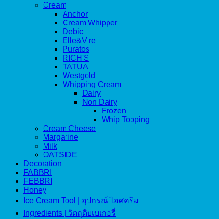
Cream
Anchor
Cream Whipper
Debic
Elle&Vire
Puratos
RICH'S
TATUA
Westgold
Whipping Cream
Dairy
Non Dairy
Frozen
Whip Topping
Cream Cheese
Margarine
Milk
OATSIDE
Decoration
FABBRI
FEBBRI
Honey
Ice Cream Tool | อุปกรณ์ ไอศครีม
Ingredients | วัตถุดิบเบเกอรี่