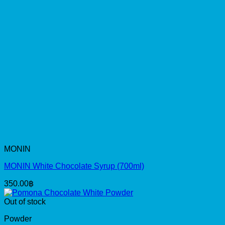
MONIN
MONIN White Chocolate Syrup (700ml)
350.00
฿
Out of stock
Powder
Pomona Chocolate White Powder
395.00
฿
Chocolate
Puratos CARAT Coverlux White Chocolate (1KG)
225.00
฿