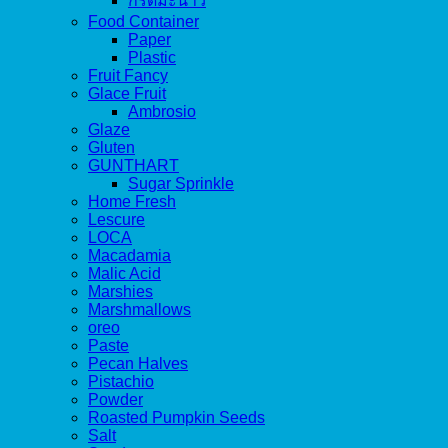
กรดมะนาว
Food Container
Paper
Plastic
Fruit Fancy
Glace Fruit
Ambrosio
Glaze
Gluten
GUNTHART
Sugar Sprinkle
Home Fresh
Lescure
LOCA
Macadamia
Malic Acid
Marshies
Marshmallows
oreo
Paste
Pecan Halves
Pistachio
Powder
Roasted Pumpkin Seeds
Salt