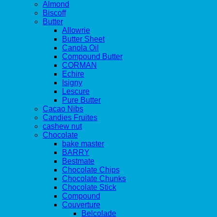
Almond
Biscoff
Butter
Allowrie
Butter Sheet
Canola Oil
Compound Butter
CORMAN
Echire
Isigny
Lescure
Pure Butter
Cacao Nibs
Candies Fruites
cashew nut
Chocolate
bake master
BARRY
Bestmate
Chocolate Chips
Chocolate Chunks
Chocolate Stick
Compound
Couverture
Belcolade