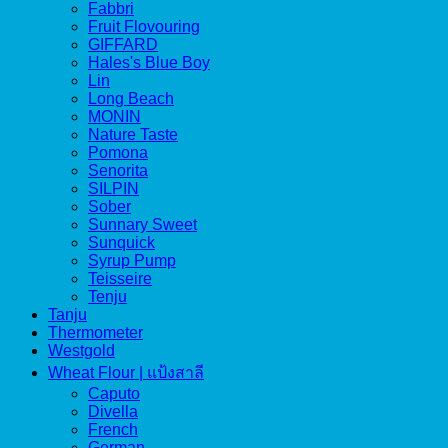
Fabbri
Fruit Flovouring
GIFFARD
Hales's Blue Boy
Lin
Long Beach
MONIN
Nature Taste
Pomona
Senorita
SILPIN
Sober
Sunnary Sweet
Sunquick
Syrup Pump
Teisseire
Tenju
Tanju
Thermometer
Westgold
Wheat Flour | แป้งสาลี
Caputo
Divella
French
German