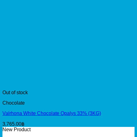
แผ่นรองอบ Fiber Mat 60x40cm
150.00
฿
Original
Current
125.00
฿
price
price
was:
is:
Tags
150.00฿.
125.00฿.
Cream
Chocolate
Closed Star Tubes
Cacao Barry
Squeezer
Dark Chocolate
Drop Flower Tubes
Fruit
France
Long Beach
based preparation
Leaf Tips
Long Beach Syrup
Piping
Made in Italy
MONIN
Petal Tubes
Tips
Pomona
Round Piping Tip
Product from Malaysia
Salted
SilikoMart
Syrup
Unsalted Butter
Butter
Specialty Tubes
ช็อกโกแลต
ดาร์กช็อกโกแลต
ถาด
ถาดขนม
Valrhona
ชา
ชาจากศรีลังกา
พิมพ์ขนม
ถาดขนมอบ
ถาดสี่เหลี่ยม
ถาดอลูมิเนียม
ผงผสมเครื่องดื่ม
พิมพ์ซิลิโคน
หัวบีบขนม
พิมพ์ไอศกรีม
หัวบีบกลีบดอกกุหลาบ