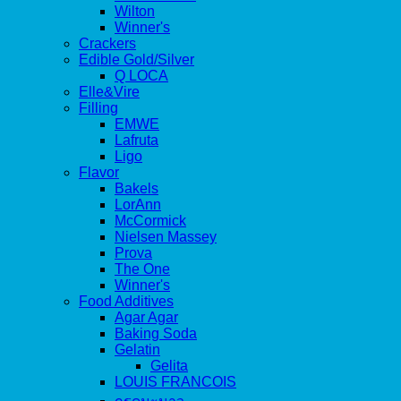
Wilton
Winner's
Crackers
Edible Gold/Silver
Q LOCA
Elle&Vire
Filling
EMWE
Lafruta
Ligo
Flavor
Bakels
LorAnn
McCormick
Nielsen Massey
Prova
The One
Winner's
Food Additives
Agar Agar
Baking Soda
Gelatin
Gelita
LOUIS FRANCOIS