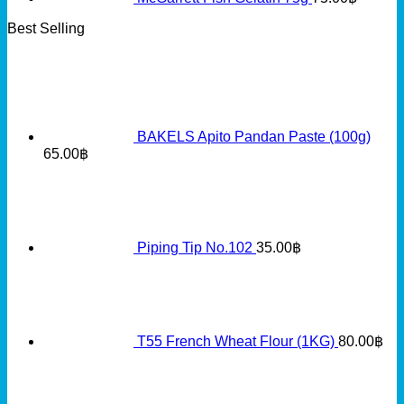
Remember me
Log in
Lost your password?
Register
Required
Email address
*
Required
Password
*
Your personal data will be used to support your experience
throughout this website, to manage access to your account,
and for other purposes described in our
privacy policy
.
Register