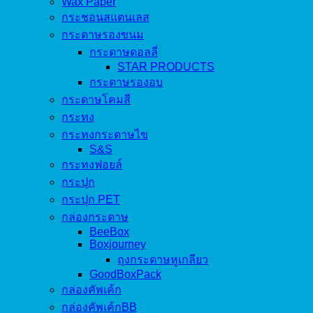
Wax Paper
กระชอนสแตนเลส
กระดาษรองขนม
กระดาษดอลลี่
STAR PRODUCTS
กระดาษรองอบ
กระดาษโคมสี
กระทง
กระทงกระดาษไข
S&S
กระทงฟอยล์
กระปุก
กระปุก PET
กล่องกระดาษ
BeeBox
Boxjourney
ถุงกระดาษหูเกลียว
GoodBoxPack
กล่องคัพเค้ก
กล่องคัพเค้กBB