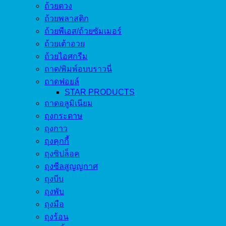
ถ้วยตวง
ถ้วยพลาสติก
ถ้วยพีเอส/ถ้วยซัมเมอร์
ถ้วยเต้าอวย
ถ้วยไอศกรีม
ถาด/พิมพ์อบบราวนี่
ถาดฟอยล์
STAR PRODUCTS
ถาดอลูมิเนียม
ถุงกระดาษ
ถุงกาว
ถุงคุกกี้
ถุงซิปล็อค
ถุงซีลสูญญกาศ
ถุงบีบ
ถุงพับ
ถุงมือ
ถุงร้อน