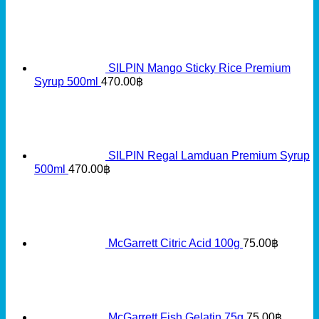
หัวบีบครีม
อุปกรณ์แต่งหน้า
หัวบีบดอกไม้
เค้ก
เกาหลีใต้
เนย
แป้งทำขนม
Copyright 2026 © All rights reserved. Powered by
LIANUDOM CO.,LTD.
Product
About Us
Confirm Payment
LINE @cakeboxphuket
Quotataion
Login
Required
Username or email address
*
Required
Password
*