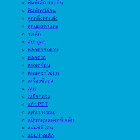
พิมพ์เค้ก ถอดก้น
พิมพ์เทปล่อน
ลูกกลิ้งตกแต่ง
ลูกบอลตกแต่ง
วงเค้ก
สปาตูล่า
หลอดกระดาษ
หลอดงอ
หลอดช้อน
หลอดชาไข่มุก
เครื่องซีลถุง
เทป
เหยือกตวง
แก้ว PET
แท่นวางขนม
แป้นหมุนแต่งหน้าเค้ก
แผ่นซิลิโคน
แผ่นปาดเค้ก