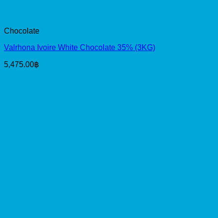
T55 French Wheat Flour (1KG)
80.00
฿
M Zip Zipper Storage Bags 18x20cm
(18pcs)
45.00
฿
HOT SALE
Millac Gold Cooking & Pouring Cream 1
Original
Current
Ltr
95.00
฿
50.00
฿
price
price
was:
is:
95.00฿.
50.00฿.