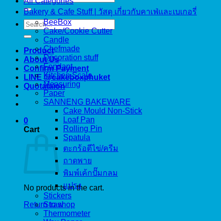
All Categories
for:
Bakery & Cafe Stuff | วัสดุ เกี่ยวกับคาเฟ่และเบเกอรี่
BeeBox
Search
Cake/Cookie Cutter
for:
Candle
Chefmade
Product
Decoration stuff
About Us
Fondant
Confirm Payment
Kitchen Scale
LINE @cakeboxphuket
Measuring
Quotataion
Paper
SANNENG BAKEWARE
Cake Mould Non-Stick
Loaf Pan
0
Rolling Pin
Cart
Spatula
ตะกร้อตีไข่/ครีม
ถาดพาย
พิมพ์เค้กปั๊มกลม
แปรง
No products in the cart.
Stickers
Return to shop
Straw
Thermometer