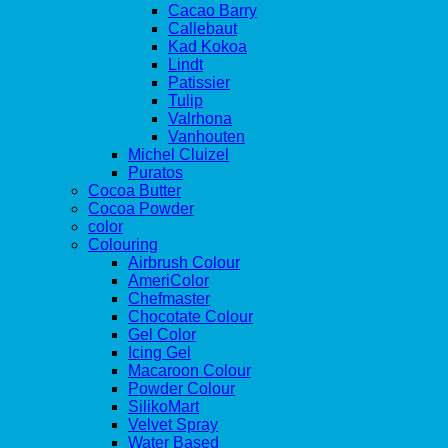
Cacao Barry
Callebaut
Kad Kokoa
Lindt
Patissier
Tulip
Valrhona
Vanhouten
Michel Cluizel
Puratos
Cocoa Butter
Cocoa Powder
color
Colouring
Airbrush Colour
AmeriColor
Chefmaster
Chocotate Colour
Gel Color
Icing Gel
Macaroon Colour
Powder Colour
SilikoMart
Velvet Spray
Water Based