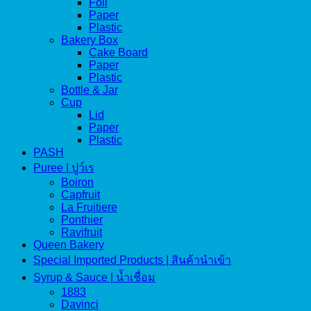
Foil
Paper
Plastic
Bakery Box
Cake Board
Paper
Plastic
Bottle & Jar
Cup
Lid
Paper
Plastic
PASH
Puree | ปูว์เร
Boiron
Capfruit
La Fruitiere
Ponthier
Ravifruit
Queen Bakery
Special Imported Products | สินค้านำเข้า
Syrup & Sauce | น้ำเชื่อม
1883
Davinci