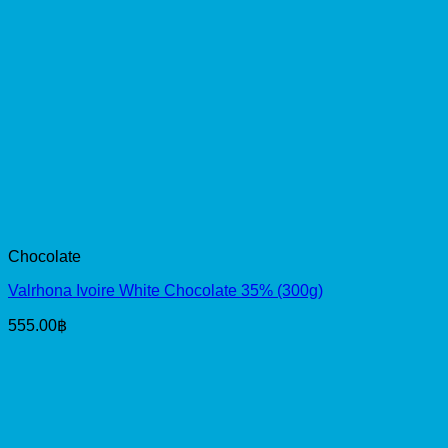
Out of stock
Chocolate
Valrhona White Chocolate Opalys 33% (3KG)
3,765.00
฿
New Product
SILPIN Mango Sticky Rice Premium
Syrup 500ml
470.00
฿
SILPIN Regal Lamduan Premium Syrup
500ml
470.00
฿