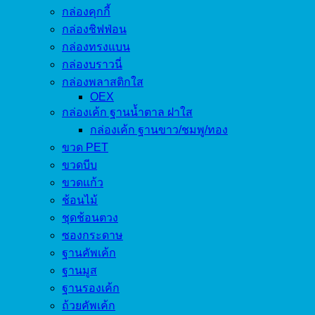
กล่องคุกกี้
กล่องชิฟฟ่อน
กล่องทรงแบน
กล่องบราวนี่
กล่องพลาสติกใส
OEX
กล่องเค้ก ฐานน้ำตาล ฝาใส
กล่องเค้ก ฐานขาว/ชมพู/ทอง
ขวด PET
ขวดบีบ
ขวดแก้ว
ช้อนไม้
ชุดช้อนตวง
ซองกระดาษ
ฐานคัพเค้ก
ฐานมูส
ฐานรองเค้ก
ถ้วยคัพเค้ก