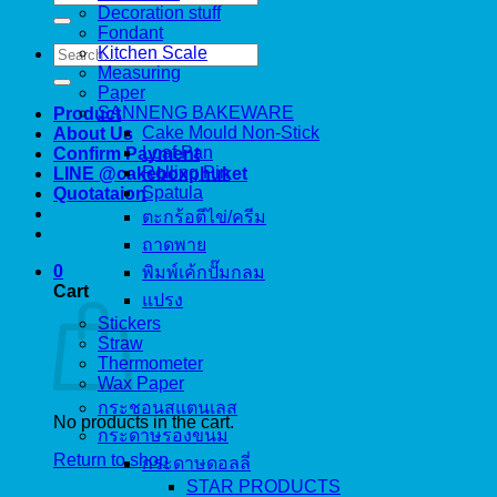
for:
Decoration stuff
Fondant
Search
Kitchen Scale
for:
Measuring
Paper
SANNENG BAKEWARE
Product
Cake Mould Non-Stick
About Us
Loaf Pan
Confirm Payment
Rolling Pin
LINE @cakeboxphuket
Spatula
Quotataion
ตะกร้อตีไข่/ครีม
ถาดพาย
0
พิมพ์เค้กปั๊มกลม
Cart
แปรง
Stickers
Straw
Thermometer
Wax Paper
กระชอนสแตนเลส
No products in the cart.
กระดาษรองขนม
Return to shop
กระดาษดอลลี่
STAR PRODUCTS