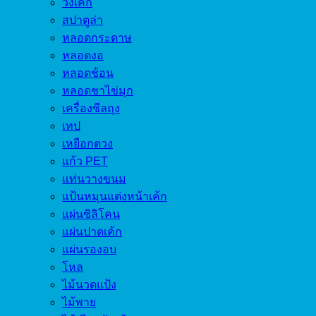
วงเค้ก
สปาตูล่า
หลอดกระดาษ
หลอดงอ
หลอดช้อน
หลอดชาไข่มุก
เครื่องซีลถุง
เทป
เหยือกตวง
แก้ว PET
แท่นวางขนม
แป้นหมุนแต่งหน้าเค้ก
แผ่นซิลิโคน
แผ่นปาดเค้ก
แผ่นรองอบ
โหล
ไม้นวดแป้ง
ไม้พาย