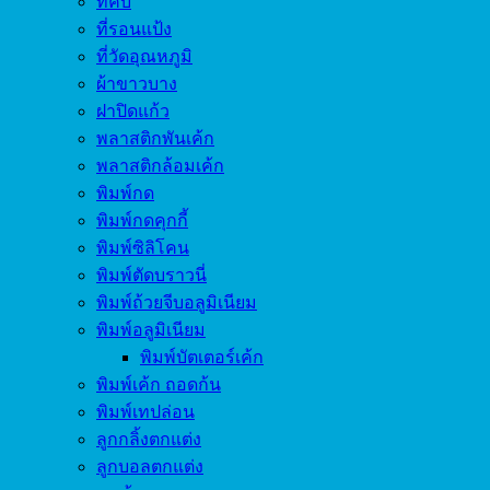
ที่คีบ
ที่รอนแป้ง
ที่วัดอุณหภูมิ
ผ้าขาวบาง
ฝาปิดแก้ว
พลาสติกพันเค้ก
พลาสติกล้อมเค้ก
พิมพ์กด
พิมพ์กดคุกกี้
พิมพ์ซิลิโคน
พิมพ์ตัดบราวนี่
พิมพ์ถ้วยจีบอลูมิเนียม
พิมพ์อลูมิเนียม
พิมพ์บัตเตอร์เค้ก
พิมพ์เค้ก ถอดก้น
พิมพ์เทปล่อน
ลูกกลิ้งตกแต่ง
ลูกบอลตกแต่ง