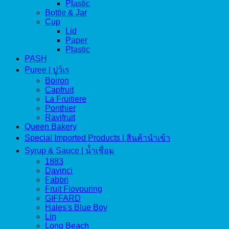
Plastic
Bottle & Jar
Cup
Lid
Paper
Plastic
PASH
Puree | ปูว์เร
Boiron
Capfruit
La Fruitiere
Ponthier
Ravifruit
Queen Bakery
Special Imported Products | สินค้านำเข้า
Syrup & Sauce | น้ำเชื่อม
1883
Davinci
Fabbri
Fruit Flovouring
GIFFARD
Hales's Blue Boy
Lin
Long Beach