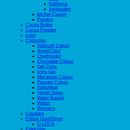
Valrhona
Vanhouten
Michel Cluizel
Puratos
Cocoa Butter
Cocoa Powder
color
Colouring
Airbrush Colour
AmeriColor
Chefmaster
Chocotate Colour
Gel Color
Icing Gel
Macaroon Colour
Powder Colour
SilikoMart
Velvet Spray
Water Based
Wilton
Winner's
Crackers
Edible Gold/Silver
Q LOCA
Elle&Vire