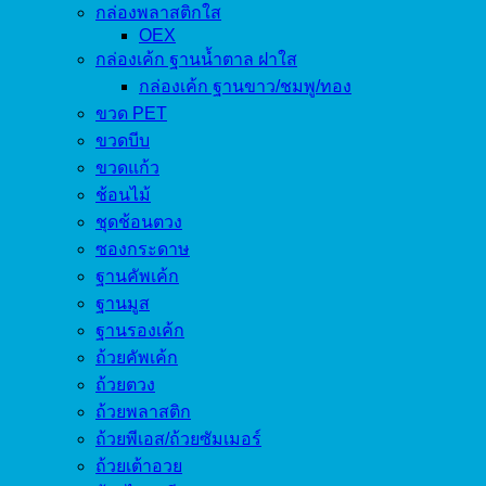
กล่องพลาสติกใส
OEX
กล่องเค้ก ฐานน้ำตาล ฝาใส
กล่องเค้ก ฐานขาว/ชมพู/ทอง
ขวด PET
ขวดบีบ
ขวดแก้ว
ช้อนไม้
ชุดช้อนตวง
ซองกระดาษ
ฐานคัพเค้ก
ฐานมูส
ฐานรองเค้ก
ถ้วยคัพเค้ก
ถ้วยตวง
ถ้วยพลาสติก
ถ้วยพีเอส/ถ้วยซัมเมอร์
ถ้วยเต้าอวย