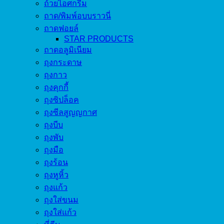
ถ้วยไอศกรีม
ถาด/พิมพ์อบบราวนี่
ถาดฟอยล์
STAR PRODUCTS
ถาดอลูมิเนียม
ถุงกระดาษ
ถุงกาว
ถุงคุกกี้
ถุงซิปล็อค
ถุงซีลสูญญกาศ
ถุงบีบ
ถุงพับ
ถุงมือ
ถุงร้อน
ถุงหูหิ้ว
ถุงแก้ว
ถุงใส่ขนม
ถุงใส่แก้ว