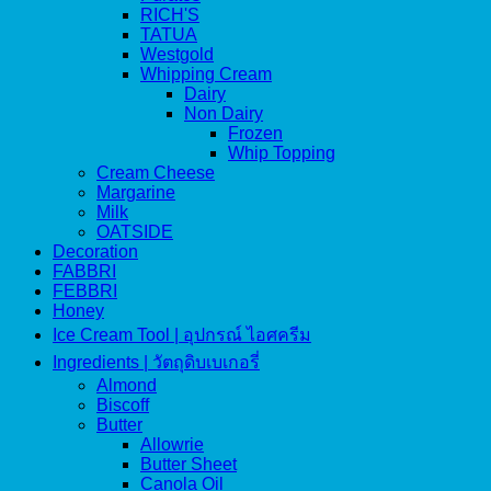
RICH'S
TATUA
Westgold
Whipping Cream
Dairy
Non Dairy
Frozen
Whip Topping
Cream Cheese
Margarine
Milk
OATSIDE
Decoration
FABBRI
FEBBRI
Honey
Ice Cream Tool | อุปกรณ์ ไอศครีม
Ingredients | วัตถุดิบเบเกอรี่
Almond
Biscoff
Butter
Allowrie
Butter Sheet
Canola Oil