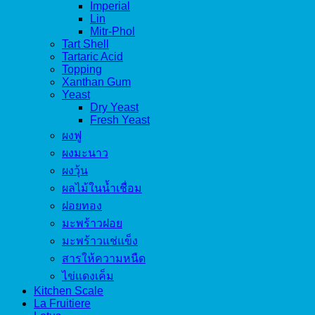
Imperial
Lin
Mitr-Phol
Tart Shell
Tartaric Acid
Topping
Xanthan Gum
Yeast
Dry Yeast
Fresh Yeast
ผงฟู
ผงมะนาว
ผงวุ้น
ผลไม้ในน้ำเชื่อม
ฝอยทอง
มะพร้าวฝอย
มะพร้าวแช่แข็ง
สารให้ความหนืด
ไข่แดงเค็ม
Kitchen Scale
La Fruitiere