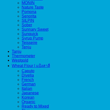
MONIN
Nature Taste
Pomona
Senorita
SILPIN
Sober
Sunnary Sweet
Sunquick
Syrup Pump
Teisseire
Tenju
Tanju
Thermometer
Westgold
Wheat Flour | แป้งสาลี
Caputo
Divella
French
German
Italian
Japanese
Korean
Organic
Ready to Mixed