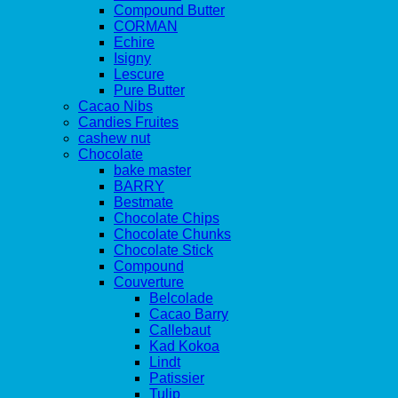
Compound Butter
CORMAN
Echire
Isigny
Lescure
Pure Butter
Cacao Nibs
Candies Fruites
cashew nut
Chocolate
bake master
BARRY
Bestmate
Chocolate Chips
Chocolate Chunks
Chocolate Stick
Compound
Couverture
Belcolade
Cacao Barry
Callebaut
Kad Kokoa
Lindt
Patissier
Tulip