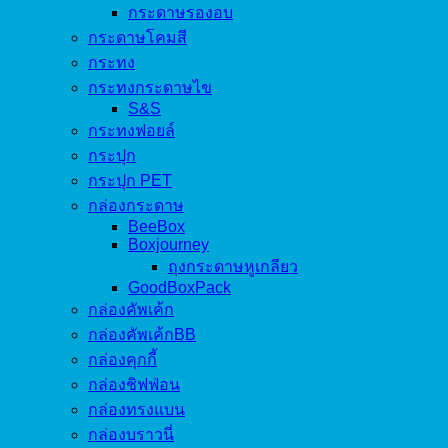
กระดาษรองอบ
กระดาษโคมสี
กระทง
กระทงกระดาษไข
S&S
กระทงฟอยล์
กระปุก
กระปุก PET
กล่องกระดาษ
BeeBox
Boxjourney
ถุงกระดาษหูเกลียว
GoodBoxPack
กล่องคัพเค้ก
กล่องคัพเค้กBB
กล่องคุกกี้
กล่องชิฟฟ่อน
กล่องทรงแบน
กล่องบราวนี่