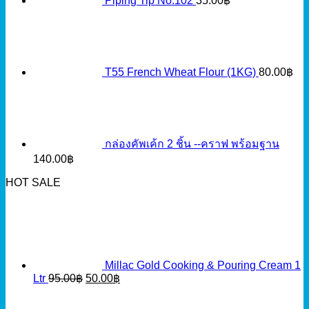
Piping Tip No.102
35.00
฿
T55 French Wheat Flour (1KG)
80.00
฿
กล่องคัพเค้ก 2 ชิ้น --คราฟ พร้อมฐาน
140.00
฿
HOT SALE
Millac Gold Cooking & Pouring Cream 1
Original
Current
Ltr
95.00
฿
50.00
฿
price
price
was:
is: