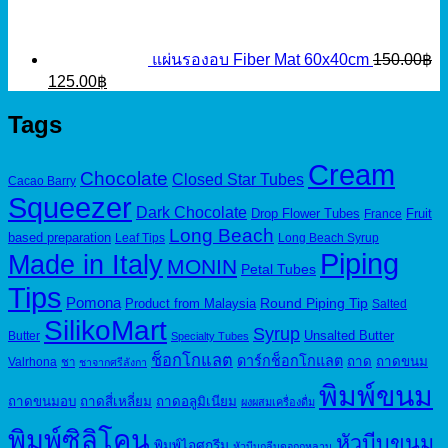
95.00฿.
50.00฿.
แผ่นรองอบ Fiber Mat 60x40cm
150.00
฿
Original
Current
125.00
฿
price
price
was:
is:
Tags
150.00฿.
125.00฿.
Cream
Chocolate
Closed Star Tubes
Cacao Barry
Squeezer
Dark Chocolate
Drop Flower Tubes
Fruit
France
Long Beach
based preparation
Leaf Tips
Long Beach Syrup
Piping
Made in Italy
MONIN
Petal Tubes
Tips
Pomona
Round Piping Tip
Product from Malaysia
Salted
SilikoMart
Syrup
Unsalted Butter
Butter
Specialty Tubes
ช็อกโกแลต
ดาร์กช็อกโกแลต
ถาด
ถาดขนม
Valrhona
ชา
ชาจากศรีลังกา
พิมพ์ขนม
ถาดขนมอบ
ถาดสี่เหลี่ยม
ถาดอลูมิเนียม
ผงผสมเครื่องดื่ม
พิมพ์ซิลิโคน
หัวบีบขนม
พิมพ์ไอศกรีม
หัวบีบกลีบดอกกุหลาบ