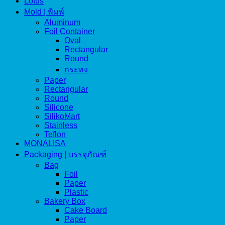
Lotus
Mold | พิมพ์
Aluminum
Foil Container
Oval
Rectangular
Round
กระทง
Paper
Rectangular
Round
Silicone
SilikoMart
Stainless
Teflon
MONALISA
Packaging | บรรจุภัณฑ์
Bag
Foil
Paper
Plastic
Bakery Box
Cake Board
Paper