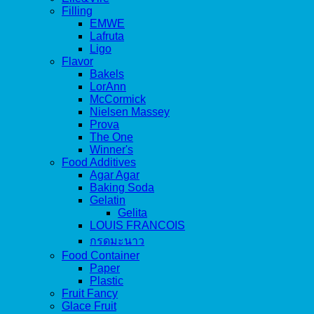
Filling
EMWE
Lafruta
Ligo
Flavor
Bakels
LorAnn
McCormick
Nielsen Massey
Prova
The One
Winner's
Food Additives
Agar Agar
Baking Soda
Gelatin
Gelita
LOUIS FRANCOIS
กรดมะนาว
Food Container
Paper
Plastic
Fruit Fancy
Glace Fruit