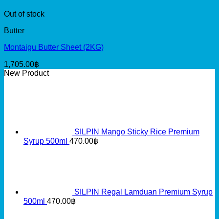
Out of stock
Butter
Montaigu Butter Sheet (2KG)
1,705.00
฿
New Product
SILPIN Mango Sticky Rice Premium
Syrup 500ml
470.00
฿
SILPIN Regal Lamduan Premium Syrup
500ml
470.00
฿