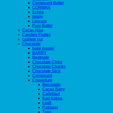
Compound Butter
CORMAN
Echire
Isigny
Lescure
Pure Butter
Cacao Nibs
Candies Fruites
cashew nut
Chocolate
bake master
BARRY
Bestmate
Chocolate Chips
Chocolate Chunks
Chocolate Stick
Compound
Couverture
Belcolade
Cacao Barry
Callebaut
Kad Kokoa
Lindt
Patissier
Tulip