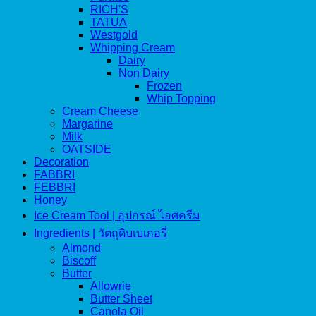
RICH'S
TATUA
Westgold
Whipping Cream
Dairy
Non Dairy
Frozen
Whip Topping
Cream Cheese
Margarine
Milk
OATSIDE
Decoration
FABBRI
FEBBRI
Honey
Ice Cream Tool | อุปกรณ์ ไอศครีม
Ingredients | วัตถุดิบเบเกอรี่
Almond
Biscoff
Butter
Allowrie
Butter Sheet
Canola Oil