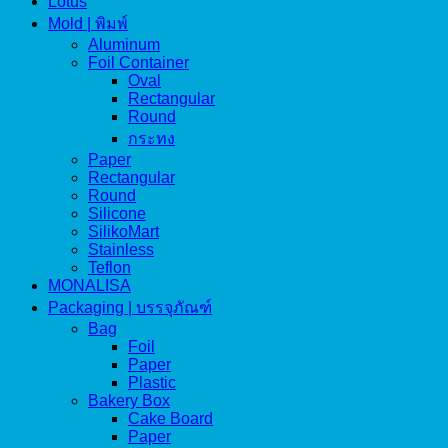
Lotus
Mold | พิมพ์
Aluminum
Foil Container
Oval
Rectangular
Round
กระทง
Paper
Rectangular
Round
Silicone
SilikoMart
Stainless
Teflon
MONALISA
Packaging | บรรจุภัณฑ์
Bag
Foil
Paper
Plastic
Bakery Box
Cake Board
Paper