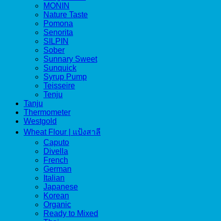
MONIN
Nature Taste
Pomona
Senorita
SILPIN
Sober
Sunnary Sweet
Sunquick
Syrup Pump
Teisseire
Tenju
Tanju
Thermometer
Westgold
Wheat Flour | แป้งสาลี
Caputo
Divella
French
German
Italian
Japanese
Korean
Organic
Ready to Mixed