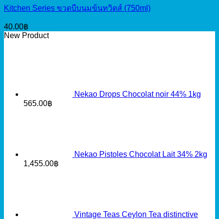
Kitchen Series ขวดบีบนมข้นทวิตส์ (750ml)
40.00
฿
New Product
Nekao Drops Chocolat noir 44% 1kg
565.00
฿
Nekao Pistoles Chocolat Lait 34% 2kg
1,455.00
฿
Vintage Teas Ceylon Tea distinctive