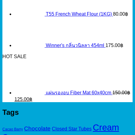
T55 French Wheat Flour (1KG)
80.00
฿
Winner's กลิ่นวนิลลา 454ml
175.00
฿
HOT SALE
แผ่นรองอบ Fiber Mat 60x40cm
150.00
฿
Original
Current
125.00
฿
price
price
was:
is:
Tags
150.00฿.
125.00฿.
Cream
Chocolate
Closed Star Tubes
Cacao Barry