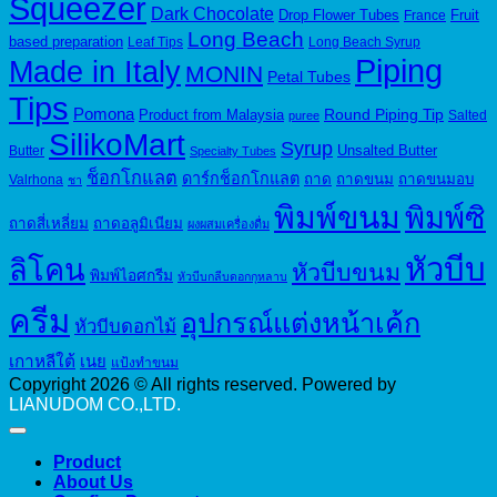
Squeezer
Dark Chocolate
Drop Flower Tubes
Fruit
France
Long Beach
based preparation
Leaf Tips
Long Beach Syrup
Piping
Made in Italy
MONIN
Petal Tubes
Tips
Pomona
Round Piping Tip
Product from Malaysia
Salted
puree
SilikoMart
Syrup
Unsalted Butter
Butter
Specialty Tubes
ช็อกโกแลต
ดาร์กช็อกโกแลต
ถาด
ถาดขนม
ถาดขนมอบ
Valrhona
ชา
พิมพ์ขนม
พิมพ์ซิ
ถาดสี่เหลี่ยม
ถาดอลูมิเนียม
ผงผสมเครื่องดื่ม
หัวบีบ
ลิโคน
หัวบีบขนม
พิมพ์ไอศกรีม
หัวบีบกลีบดอกกุหลาบ
ครีม
อุปกรณ์แต่งหน้าเค้ก
หัวบีบดอกไม้
เกาหลีใต้
เนย
แป้งทำขนม
Copyright 2026 © All rights reserved. Powered by
LIANUDOM CO.,LTD.
Product
About Us