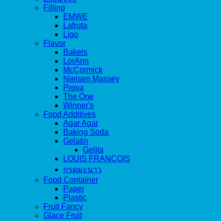
Filling
EMWE
Lafruta
Ligo
Flavor
Bakels
LorAnn
McCormick
Nielsen Massey
Prova
The One
Winner's
Food Additives
Agar Agar
Baking Soda
Gelatin
Gelita
LOUIS FRANCOIS
กรดมะนาว
Food Container
Paper
Plastic
Fruit Fancy
Glace Fruit