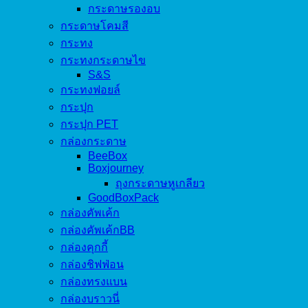
กระดาษรองอบ
กระดาษโคมสี
กระทง
กระทงกระดาษไข
S&S
กระทงฟอยล์
กระปุก
กระปุก PET
กล่องกระดาษ
BeeBox
Boxjourney
ถุงกระดาษหูเกลียว
GoodBoxPack
กล่องคัพเค้ก
กล่องคัพเค้กBB
กล่องคุกกี้
กล่องชิฟฟ่อน
กล่องทรงแบน
กล่องบราวนี่