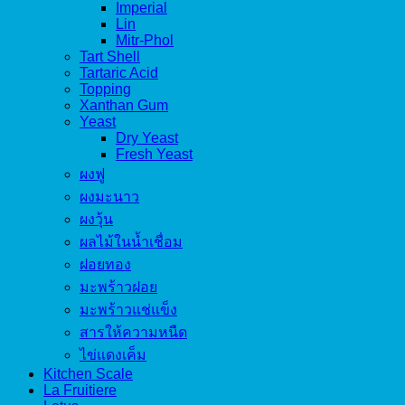
Imperial
Lin
Mitr-Phol
Tart Shell
Tartaric Acid
Topping
Xanthan Gum
Yeast
Dry Yeast
Fresh Yeast
ผงฟู
ผงมะนาว
ผงวุ้น
ผลไม้ในน้ำเชื่อม
ฝอยทอง
มะพร้าวฝอย
มะพร้าวแช่แข็ง
สารให้ความหนืด
ไข่แดงเค็ม
Kitchen Scale
La Fruitiere