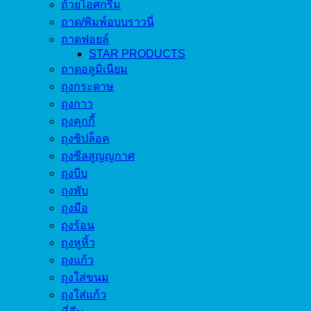
ถ้วยไอศกรีม
ถาด/พิมพ์อบบราวนี่
ถาดฟอยล์
STAR PRODUCTS
ถาดอลูมิเนียม
ถุงกระดาษ
ถุงกาว
ถุงคุกกี้
ถุงซิปล็อค
ถุงซีลสูญญกาศ
ถุงบีบ
ถุงพับ
ถุงมือ
ถุงร้อน
ถุงหูหิ้ว
ถุงแก้ว
ถุงใส่ขนม
ถุงใส่แก้ว