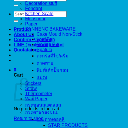
for:
Decoration stuff
Fondant
Search
Kitchen Scale
for:
Measuring
Paper
SANNENG BAKEWARE
Product
Cake Mould Non-Stick
About Us
Loaf Pan
Confirm Payment
Rolling Pin
LINE @cakeboxphuket
Spatula
Quotataion
ตะกร้อตีไข่/ครีม
ถาดพาย
0
พิมพ์เค้กปั๊มกลม
Cart
แปรง
Stickers
Straw
Thermometer
Wax Paper
กระชอนสแตนเลส
No products in the cart.
กระดาษรองขนม
Return to shop
กระดาษดอลลี่
STAR PRODUCTS