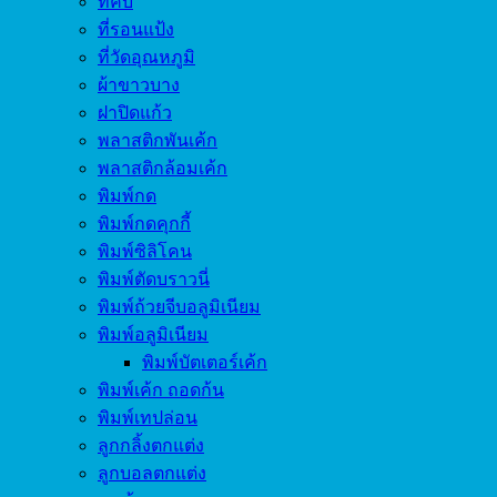
ที่คีบ
ที่รอนแป้ง
ที่วัดอุณหภูมิ
ผ้าขาวบาง
ฝาปิดแก้ว
พลาสติกพันเค้ก
พลาสติกล้อมเค้ก
พิมพ์กด
พิมพ์กดคุกกี้
พิมพ์ซิลิโคน
พิมพ์ตัดบราวนี่
พิมพ์ถ้วยจีบอลูมิเนียม
พิมพ์อลูมิเนียม
พิมพ์บัตเตอร์เค้ก
พิมพ์เค้ก ถอดก้น
พิมพ์เทปล่อน
ลูกกลิ้งตกแต่ง
ลูกบอลตกแต่ง