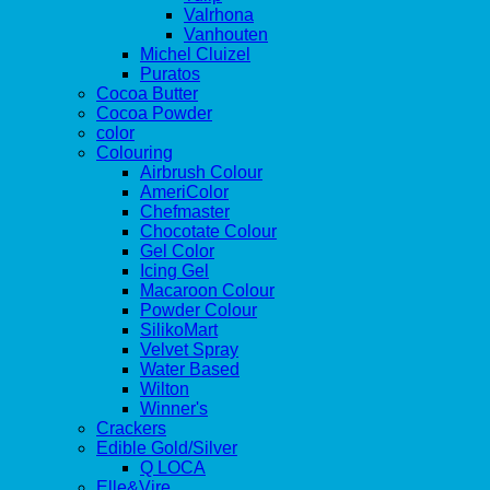
Valrhona
Vanhouten
Michel Cluizel
Puratos
Cocoa Butter
Cocoa Powder
color
Colouring
Airbrush Colour
AmeriColor
Chefmaster
Chocotate Colour
Gel Color
Icing Gel
Macaroon Colour
Powder Colour
SilikoMart
Velvet Spray
Water Based
Wilton
Winner's
Crackers
Edible Gold/Silver
Q LOCA
Elle&Vire