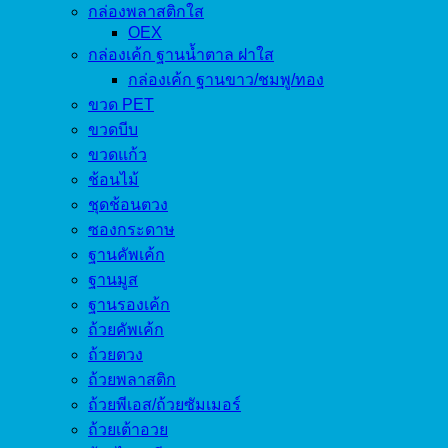
กล่องพลาสติกใส
OEX
กล่องเค้ก ฐานน้ำตาล ฝาใส
กล่องเค้ก ฐานขาว/ชมพู/ทอง
ขวด PET
ขวดบีบ
ขวดแก้ว
ช้อนไม้
ชุดช้อนตวง
ซองกระดาษ
ฐานคัพเค้ก
ฐานมูส
ฐานรองเค้ก
ถ้วยคัพเค้ก
ถ้วยตวง
ถ้วยพลาสติก
ถ้วยพีเอส/ถ้วยซัมเมอร์
ถ้วยเต้าอวย