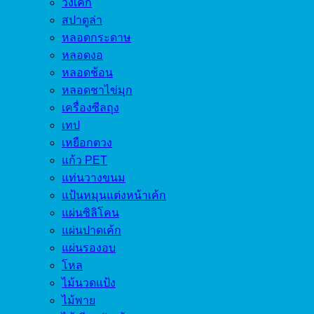
วงเค้ก
สปาตูล่า
หลอดกระดาษ
หลอดงอ
หลอดช้อน
หลอดชาไข่มุก
เครื่องซีลถุง
เทป
เหยือกตวง
แก้ว PET
แท่นวางขนม
แป้นหมุนแต่งหน้าเค้ก
แผ่นซิลิโคน
แผ่นปาดเค้ก
แผ่นรองอบ
โหล
ไม้นวดแป้ง
ไม้พาย