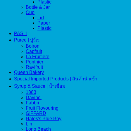
Plastic
Bottle & Jar
Cup
Lid
Paper
Plastic
PASH
Puree | ปูว์เร
Boiron
Capfruit
La Fruitiere
Ponthier
Ravifruit
Queen Bakery
Special Imported Products | สินค้านำเข้า
Syrup & Sauce | น้ำเชื่อม
1883
Davinci
Fabbri
Fruit Flovouring
GIFFARD
Hales's Blue Boy
Lin
Long Beach