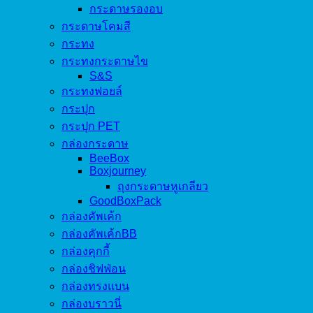
กระดาษรองอบ
กระดาษโคมสี
กระทง
กระทงกระดาษไข
S&S
กระทงฟอยล์
กระปุก
กระปุก PET
กล่องกระดาษ
BeeBox
Boxjourney
ถุงกระดาษหูเกลียว
GoodBoxPack
กล่องคัพเค้ก
กล่องคัพเค้กBB
กล่องคุกกี้
กล่องชิฟฟ่อน
กล่องทรงแบน
กล่องบราวนี่