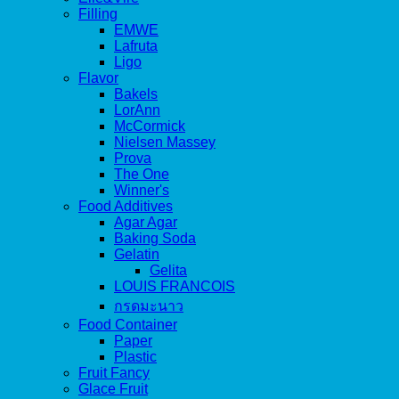
Filling
EMWE
Lafruta
Ligo
Flavor
Bakels
LorAnn
McCormick
Nielsen Massey
Prova
The One
Winner's
Food Additives
Agar Agar
Baking Soda
Gelatin
Gelita
LOUIS FRANCOIS
กรดมะนาว
Food Container
Paper
Plastic
Fruit Fancy
Glace Fruit