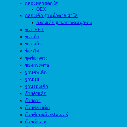
กล่องพลาสติกใส
OEX
กล่องเค้ก ฐานน้ำตาล ฝาใส
กล่องเค้ก ฐานขาว/ชมพู/ทอง
ขวด PET
ขวดบีบ
ขวดแก้ว
ช้อนไม้
ชุดช้อนตวง
ซองกระดาษ
ฐานคัพเค้ก
ฐานมูส
ฐานรองเค้ก
ถ้วยคัพเค้ก
ถ้วยตวง
ถ้วยพลาสติก
ถ้วยพีเอส/ถ้วยซัมเมอร์
ถ้วยเต้าอวย