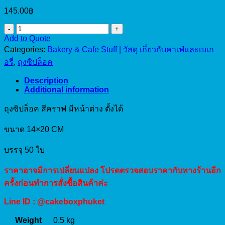
145.00
฿
ถุง
Add to Quote
ซิป
Categories:
Bakery & Cafe Stuff | วัสดุ เกี่ยวกับคาเฟ่และเบเก
ล็อค
อรี่
,
ถุงซิปล็อค
คราฟ
มีหน้า
Description
Additional information
ต่าง
ตั้ง
ถุงซิปล็อค สีคราฟ มีหน้าต่าง ตั้งได้
ได้
14x20cm
ขนาด 14×20 CM
(50pcs)
quantity
บรรจุ 50 ใบ
ราคาอาจมีการเปลี่ยนแปลง โปรดตรวจสอบราคากับทางร้านอีก
ครั้งก่อนทำการสั่งซื้อสินค้าค่ะ
Line ID : @cakeboxphuket
Weight
0.5 kg