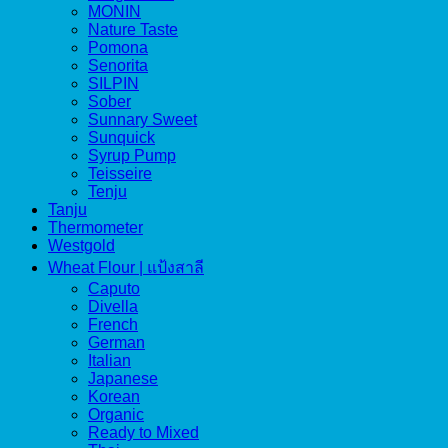
MONIN
Nature Taste
Pomona
Senorita
SILPIN
Sober
Sunnary Sweet
Sunquick
Syrup Pump
Teisseire
Tenju
Tanju
Thermometer
Westgold
Wheat Flour | แป้งสาลี
Caputo
Divella
French
German
Italian
Japanese
Korean
Organic
Ready to Mixed