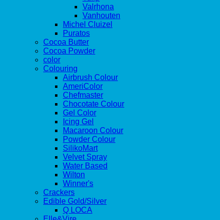
Valrhona
Vanhouten
Michel Cluizel
Puratos
Cocoa Butter
Cocoa Powder
color
Colouring
Airbrush Colour
AmeriColor
Chefmaster
Chocotate Colour
Gel Color
Icing Gel
Macaroon Colour
Powder Colour
SilikoMart
Velvet Spray
Water Based
Wilton
Winner's
Crackers
Edible Gold/Silver
Q LOCA
Elle&Vire