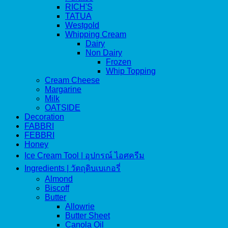
RICH'S
TATUA
Westgold
Whipping Cream
Dairy
Non Dairy
Frozen
Whip Topping
Cream Cheese
Margarine
Milk
OATSIDE
Decoration
FABBRI
FEBBRI
Honey
Ice Cream Tool | อุปกรณ์ ไอศครีม
Ingredients | วัตถุดิบเบเกอรี่
Almond
Biscoff
Butter
Allowrie
Butter Sheet
Canola Oil