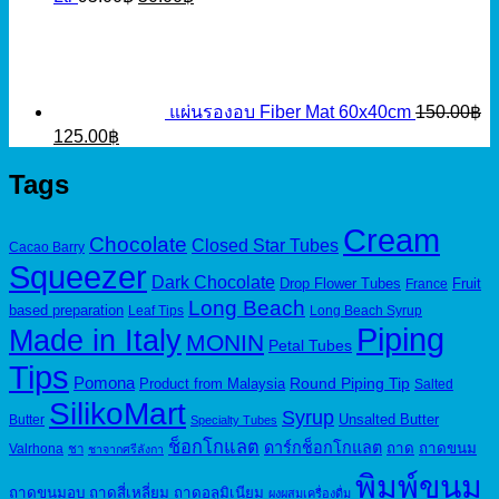
price
price
was:
is:
95.00฿.
50.00฿.
แผ่นรองอบ Fiber Mat 60x40cm
150.00
฿
Original
Current
125.00
฿
price
price
was:
is:
Tags
150.00฿.
125.00฿.
Cream
Chocolate
Closed Star Tubes
Cacao Barry
Squeezer
Dark Chocolate
Drop Flower Tubes
Fruit
France
Long Beach
based preparation
Leaf Tips
Long Beach Syrup
Piping
Made in Italy
MONIN
Petal Tubes
Tips
Pomona
Round Piping Tip
Product from Malaysia
Salted
SilikoMart
Syrup
Unsalted Butter
Butter
Specialty Tubes
ช็อกโกแลต
ดาร์กช็อกโกแลต
ถาด
ถาดขนม
Valrhona
ชา
ชาจากศรีลังกา
พิมพ์ขนม
ถาดขนมอบ
ถาดสี่เหลี่ยม
ถาดอลูมิเนียม
ผงผสมเครื่องดื่ม