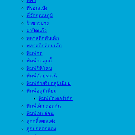
ที่คีบ
ที่รอนแป้ง
ที่วัดอุณหภูมิ
ผ้าขาวบาง
ฝาปิดแก้ว
พลาสติกพันเค้ก
พลาสติกล้อมเค้ก
พิมพ์กด
พิมพ์กดคุกกี้
พิมพ์ซิลิโคน
พิมพ์ตัดบราวนี่
พิมพ์ถ้วยจีบอลูมิเนียม
พิมพ์อลูมิเนียม
พิมพ์บัตเตอร์เค้ก
พิมพ์เค้ก ถอดก้น
พิมพ์เทปล่อน
ลูกกลิ้งตกแต่ง
ลูกบอลตกแต่ง