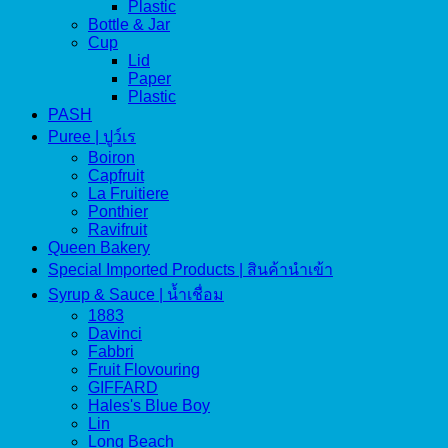
Plastic
Bottle & Jar
Cup
Lid
Paper
Plastic
PASH
Puree | ปูว์เร
Boiron
Capfruit
La Fruitiere
Ponthier
Ravifruit
Queen Bakery
Special Imported Products | สินค้านำเข้า
Syrup & Sauce | น้ำเชื่อม
1883
Davinci
Fabbri
Fruit Flovouring
GIFFARD
Hales's Blue Boy
Lin
Long Beach