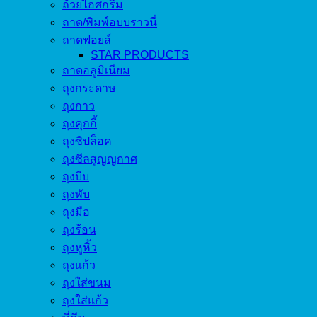
ถ้วยไอศกรีม
ถาด/พิมพ์อบบราวนี่
ถาดฟอยล์
STAR PRODUCTS
ถาดอลูมิเนียม
ถุงกระดาษ
ถุงกาว
ถุงคุกกี้
ถุงซิปล็อค
ถุงซีลสูญญกาศ
ถุงบีบ
ถุงพับ
ถุงมือ
ถุงร้อน
ถุงหูหิ้ว
ถุงแก้ว
ถุงใส่ขนม
ถุงใส่แก้ว