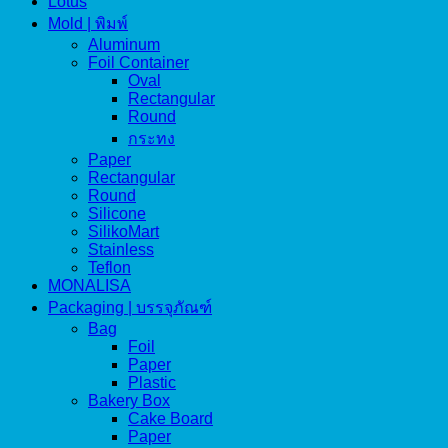
Lotus
Mold | พิมพ์
Aluminum
Foil Container
Oval
Rectangular
Round
กระทง
Paper
Rectangular
Round
Silicone
SilikoMart
Stainless
Teflon
MONALISA
Packaging | บรรจุภัณฑ์
Bag
Foil
Paper
Plastic
Bakery Box
Cake Board
Paper