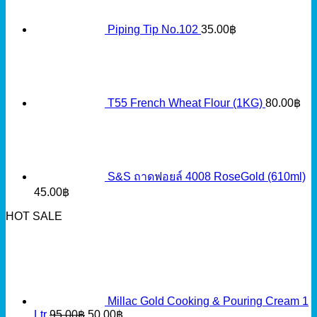
Piping Tip No.102
35.00
฿
T55 French Wheat Flour (1KG)
80.00
฿
S&S ถาดฟอยล์ 4008 RoseGold (610ml)
45.00
฿
HOT SALE
Millac Gold Cooking & Pouring Cream 1
Original
Current
Ltr
95.00
฿
50.00
฿