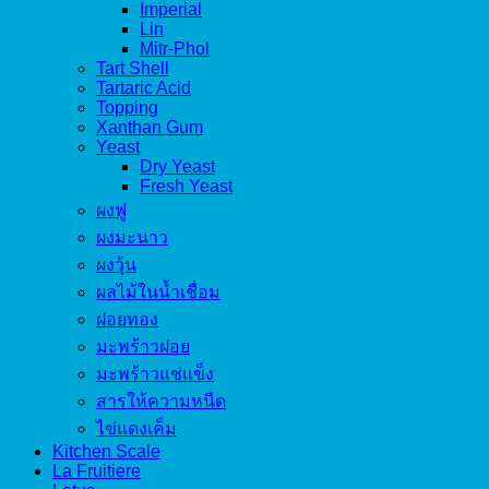
Imperial
Lin
Mitr-Phol
Tart Shell
Tartaric Acid
Topping
Xanthan Gum
Yeast
Dry Yeast
Fresh Yeast
ผงฟู
ผงมะนาว
ผงวุ้น
ผลไม้ในน้ำเชื่อม
ฝอยทอง
มะพร้าวฝอย
มะพร้าวแช่แข็ง
สารให้ความหนืด
ไข่แดงเค็ม
Kitchen Scale
La Fruitiere