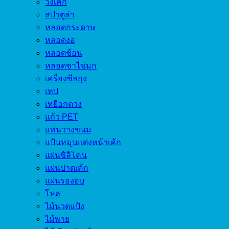
วงเค้ก
สปาตูล่า
หลอดกระดาษ
หลอดงอ
หลอดช้อน
หลอดชาไข่มุก
เครื่องซีลถุง
เทป
เหยือกตวง
แก้ว PET
แท่นวางขนม
แป้นหมุนแต่งหน้าเค้ก
แผ่นซิลิโคน
แผ่นปาดเค้ก
แผ่นรองอบ
โหล
ไม้นวดแป้ง
ไม้พาย