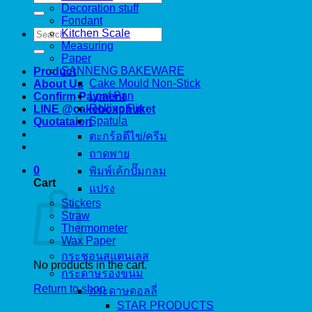
for:
Decoration stuff
Fondant
Search
Kitchen Scale
for:
Measuring
Paper
SANNENG BAKEWARE
Product
Cake Mould Non-Stick
About Us
Loaf Pan
Confirm Payment
Rolling Pin
LINE @cakeboxphuket
Spatula
Quotataion
ตะกร้อตีไข่/ครีม
ถาดพาย
0
พิมพ์เค้กปั๊มกลม
Cart
แปรง
Stickers
Straw
Thermometer
Wax Paper
กระชอนสแตนเลส
No products in the cart.
กระดาษรองขนม
Return to shop
กระดาษดอลลี่
STAR PRODUCTS