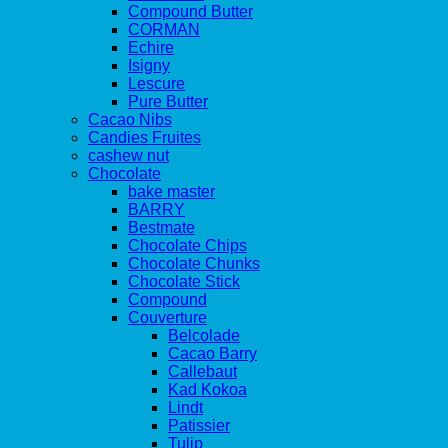
Compound Butter
CORMAN
Echire
Isigny
Lescure
Pure Butter
Cacao Nibs
Candies Fruites
cashew nut
Chocolate
bake master
BARRY
Bestmate
Chocolate Chips
Chocolate Chunks
Chocolate Stick
Compound
Couverture
Belcolade
Cacao Barry
Callebaut
Kad Kokoa
Lindt
Patissier
Tulip