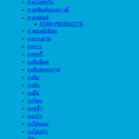
ถ้วยไอศกรีม
ถาด/พิมพ์อบบราวนี่
ถาดฟอยล์
STAR PRODUCTS
ถาดอลูมิเนียม
ถุงกระดาษ
ถุงกาว
ถุงคุกกี้
ถุงซิปล็อค
ถุงซีลสูญญกาศ
ถุงบีบ
ถุงพับ
ถุงมือ
ถุงร้อน
ถุงหูหิ้ว
ถุงแก้ว
ถุงใส่ขนม
ถุงใส่แก้ว