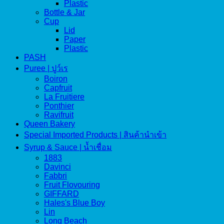
Plastic
Bottle & Jar
Cup
Lid
Paper
Plastic
PASH
Puree | ปูว์เร
Boiron
Capfruit
La Fruitiere
Ponthier
Ravifruit
Queen Bakery
Special Imported Products | สินค้านำเข้า
Syrup & Sauce | น้ำเชื่อม
1883
Davinci
Fabbri
Fruit Flovouring
GIFFARD
Hales's Blue Boy
Lin
Long Beach