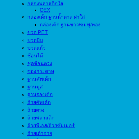
กล่องพลาสติกใส
OEX
กล่องเค้ก ฐานน้ำตาล ฝาใส
กล่องเค้ก ฐานขาว/ชมพู/ทอง
ขวด PET
ขวดบีบ
ขวดแก้ว
ช้อนไม้
ชุดช้อนตวง
ซองกระดาษ
ฐานคัพเค้ก
ฐานมูส
ฐานรองเค้ก
ถ้วยคัพเค้ก
ถ้วยตวง
ถ้วยพลาสติก
ถ้วยพีเอส/ถ้วยซัมเมอร์
ถ้วยเต้าอวย