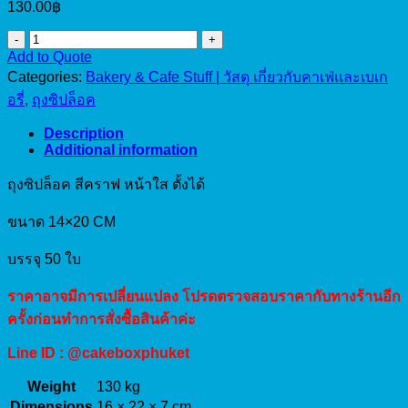
130.00
฿
ถุง
Add to Quote
ซิป
Categories:
Bakery & Cafe Stuff | วัสดุ เกี่ยวกับคาเฟ่และเบเก
ล็อค
อรี่
,
ถุงซิปล็อค
คราฟ
หน้า
Description
Additional information
ใส
ตั้ง
ถุงซิปล็อค สีคราฟ หน้าใส ตั้งได้
ได้
14x20cm
ขนาด 14×20 CM
(50pcs)
quantity
บรรจุ 50 ใบ
ราคาอาจมีการเปลี่ยนแปลง โปรดตรวจสอบราคากับทางร้านอีก
ครั้งก่อนทำการสั่งซื้อสินค้าค่ะ
Line ID : @cakeboxphuket
Weight
130 kg
Dimensions
16 × 22 × 7 cm