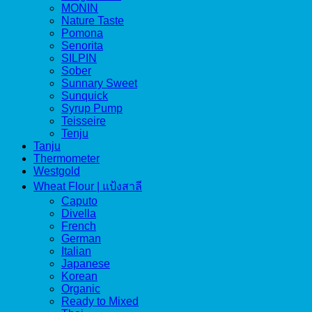
MONIN
Nature Taste
Pomona
Senorita
SILPIN
Sober
Sunnary Sweet
Sunquick
Syrup Pump
Teisseire
Tenju
Tanju
Thermometer
Westgold
Wheat Flour | แป้งสาลี
Caputo
Divella
French
German
Italian
Japanese
Korean
Organic
Ready to Mixed