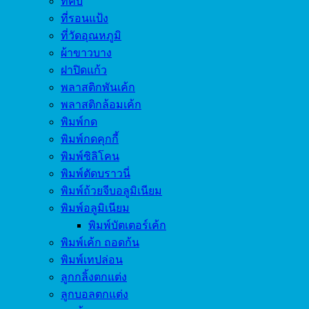
ที่คีบ
ที่รอนแป้ง
ที่วัดอุณหภูมิ
ผ้าขาวบาง
ฝาปิดแก้ว
พลาสติกพันเค้ก
พลาสติกล้อมเค้ก
พิมพ์กด
พิมพ์กดคุกกี้
พิมพ์ซิลิโคน
พิมพ์ตัดบราวนี่
พิมพ์ถ้วยจีบอลูมิเนียม
พิมพ์อลูมิเนียม
พิมพ์บัตเตอร์เค้ก
พิมพ์เค้ก ถอดก้น
พิมพ์เทปล่อน
ลูกกลิ้งตกแต่ง
ลูกบอลตกแต่ง