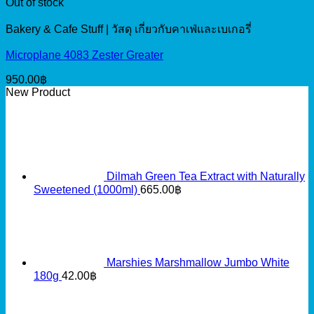
Out of stock
Bakery & Cafe Stuff | วัสดุ เกี่ยวกับคาเฟ่และเบเกอรี่
Microplane 4083 Zester Greater
950.00
฿
New Product
Dilmah Green Tea Extract with Naturally
Sweetened (1000ml)
665.00
฿
Marshies Marshmallow Jumbo White
180g
42.00
฿