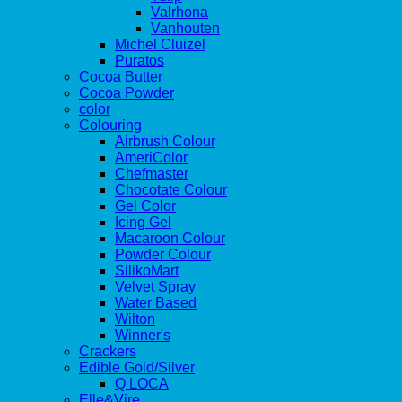
Valrhona
Vanhouten
Michel Cluizel
Puratos
Cocoa Butter
Cocoa Powder
color
Colouring
Airbrush Colour
AmeriColor
Chefmaster
Chocotate Colour
Gel Color
Icing Gel
Macaroon Colour
Powder Colour
SilikoMart
Velvet Spray
Water Based
Wilton
Winner's
Crackers
Edible Gold/Silver
Q LOCA
Elle&Vire