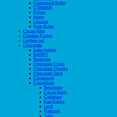
Compound Butter
CORMAN
Echire
Isigny
Lescure
Pure Butter
Cacao Nibs
Candies Fruites
cashew nut
Chocolate
bake master
BARRY
Bestmate
Chocolate Chips
Chocolate Chunks
Chocolate Stick
Compound
Couverture
Belcolade
Cacao Barry
Callebaut
Kad Kokoa
Lindt
Patissier
Tulip