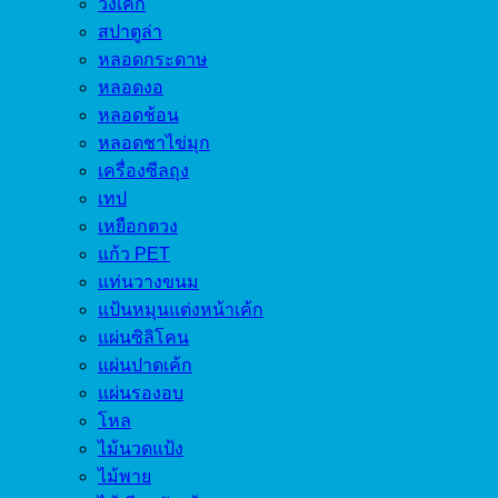
วงเค้ก
สปาตูล่า
หลอดกระดาษ
หลอดงอ
หลอดช้อน
หลอดชาไข่มุก
เครื่องซีลถุง
เทป
เหยือกตวง
แก้ว PET
แท่นวางขนม
แป้นหมุนแต่งหน้าเค้ก
แผ่นซิลิโคน
แผ่นปาดเค้ก
แผ่นรองอบ
โหล
ไม้นวดแป้ง
ไม้พาย