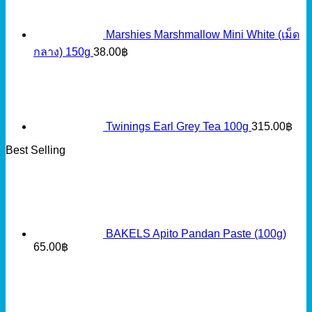
Marshies Marshmallow Mini White (เม็ด
กลาง) 150g
38.00
฿
Twinings Earl Grey Tea 100g
315.00
฿
Best Selling
BAKELS Apito Pandan Paste (100g)
65.00
฿