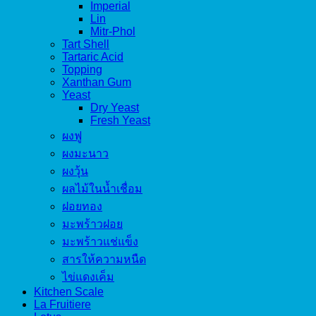
Imperial
Lin
Mitr-Phol
Tart Shell
Tartaric Acid
Topping
Xanthan Gum
Yeast
Dry Yeast
Fresh Yeast
ผงฟู
ผงมะนาว
ผงวุ้น
ผลไม้ในน้ำเชื่อม
ฝอยทอง
มะพร้าวฝอย
มะพร้าวแช่แข็ง
สารให้ความหนืด
ไข่แดงเค็ม
Kitchen Scale
La Fruitiere