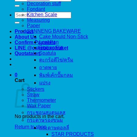
for:
Decoration stuff
Fondant
Search
Kitchen Scale
for:
Measuring
Paper
SANNENG BAKEWARE
Product
Cake Mould Non-Stick
About Us
Loaf Pan
Confirm Payment
Rolling Pin
LINE @cakeboxphuket
Spatula
Quotataion
ตะกร้อตีไข่/ครีม
ถาดพาย
0
พิมพ์เค้กปั๊มกลม
Cart
แปรง
Stickers
Straw
Thermometer
Wax Paper
กระชอนสแตนเลส
No products in the cart.
กระดาษรองขนม
Return to shop
กระดาษดอลลี่
STAR PRODUCTS