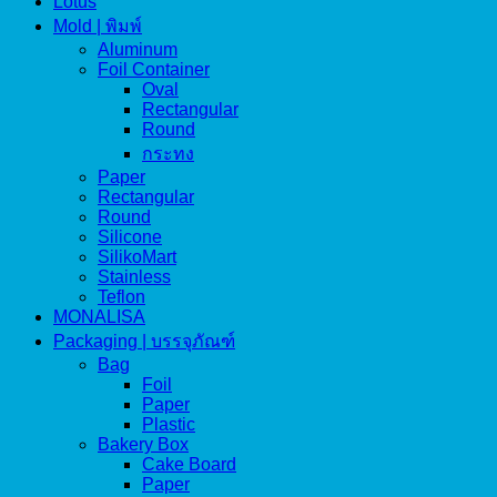
Lotus
Mold | พิมพ์
Aluminum
Foil Container
Oval
Rectangular
Round
กระทง
Paper
Rectangular
Round
Silicone
SilikoMart
Stainless
Teflon
MONALISA
Packaging | บรรจุภัณฑ์
Bag
Foil
Paper
Plastic
Bakery Box
Cake Board
Paper