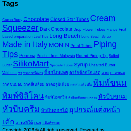
was:
is:
Tags
150.00฿.
125.00฿.
Cream
Chocolate
Closed Star Tubes
Cacao Barry
Squeezer
Dark Chocolate
Drop Flower Tubes
Fruit
France
Long Beach
based preparation
Leaf Tips
Long Beach Syrup
Piping
Made in Italy
MONIN
Petal Tubes
Tips
Pomona
Round Piping Tip
Product from Malaysia
Salted
SilikoMart
Syrup
Unsalted Butter
Butter
Specialty Tubes
ช็อกโกแลต
ดาร์กช็อกโกแลต
ถาด
ถาดขนม
Valrhona
ชา
ชาจากศรีลังกา
พิมพ์ขนม
ถาดขนมอบ
ถาดสี่เหลี่ยม
ถาดอลูมิเนียม
ผงผสมเครื่องดื่ม
พิมพ์ซิลิโคน
หัวบีบขนม
พิมพ์ไอศกรีม
หัวบีบกลีบดอกกุหลาบ
หัวบีบครีม
อุปกรณ์แต่งหน้า
หัวบีบดอกไม้
เค้ก
เกาหลีใต้
เนย
แป้งทำขนม
Copyright 2026 © All rights reserved. Powered by