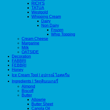
RICH'S
TATUA
Westgold
Whipping Cream
Dairy
Non Dairy
Frozen
Whip Topping
Cream Cheese
Margarine
Milk
OATSIDE
Decoration
FABBRI
FEBBRI
Honey
Ice Cream Tool | อุปกรณ์ ไอศครีม
Ingredients | วัตถุดิบเบเกอรี่
Almond
Biscoff
Butter
Allowrie
Butter Sheet
Canola Oil