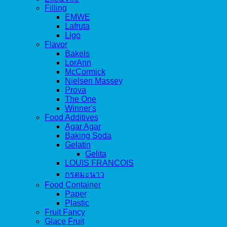
Filling
EMWE
Lafruta
Ligo
Flavor
Bakels
LorAnn
McCormick
Nielsen Massey
Prova
The One
Winner's
Food Additives
Agar Agar
Baking Soda
Gelatin
Gelita
LOUIS FRANCOIS
กรดมะนาว
Food Container
Paper
Plastic
Fruit Fancy
Glace Fruit