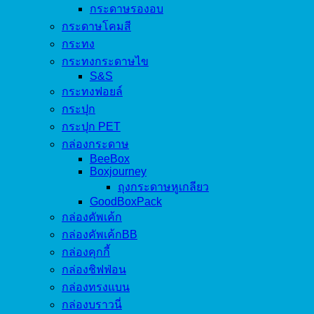
กระดาษรองอบ
กระดาษโคมสี
กระทง
กระทงกระดาษไข
S&S
กระทงฟอยล์
กระปุก
กระปุก PET
กล่องกระดาษ
BeeBox
Boxjourney
ถุงกระดาษหูเกลียว
GoodBoxPack
กล่องคัพเค้ก
กล่องคัพเค้กBB
กล่องคุกกี้
กล่องชิฟฟ่อน
กล่องทรงแบน
กล่องบราวนี่