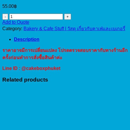
55.00
฿
ฝา
Add to Quote
พลาสติก
Category:
Bakery & Cafe Stuff | วัสดุ เกี่ยวกับคาเฟ่และเบเกอรี่
แบบ
โดม
Description
ไม่
ราคาอาจมีการเปลี่ยนแปลง โปรดตรวจสอบราคากับทางร้านอีก
เจาะ
ครั้งก่อนทำการสั่งซื้อสินค้าค่ะ
ขนาด
98มม.
Line ID : @cakeboxphuket
50ใบ
Related products
quantity