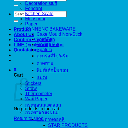
for:
Decoration stuff
Fondant
Search
Kitchen Scale
for:
Measuring
Paper
SANNENG BAKEWARE
Product
Cake Mould Non-Stick
About Us
Loaf Pan
Confirm Payment
Rolling Pin
LINE @cakeboxphuket
Spatula
Quotataion
ตะกร้อตีไข่/ครีม
ถาดพาย
0
พิมพ์เค้กปั๊มกลม
Cart
แปรง
Stickers
Straw
Thermometer
Wax Paper
กระชอนสแตนเลส
No products in the cart.
กระดาษรองขนม
Return to shop
กระดาษดอลลี่
STAR PRODUCTS