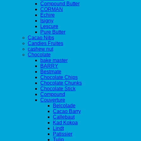
Compound Butter
CORMAN
Echire
Isigny
Lescure
Pure Butter
Cacao Nibs
Candies Fruites
cashew nut
Chocolate
bake master
BARRY
Bestmate
Chocolate Chips
Chocolate Chunks
Chocolate Stick
Compound
Couverture
Belcolade
Cacao Barry
Callebaut
Kad Kokoa
Lindt
Patissier
Tulip