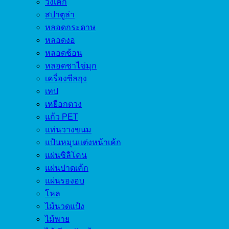
วงเค้ก
สปาตูล่า
หลอดกระดาษ
หลอดงอ
หลอดช้อน
หลอดชาไข่มุก
เครื่องซีลถุง
เทป
เหยือกตวง
แก้ว PET
แท่นวางขนม
แป้นหมุนแต่งหน้าเค้ก
แผ่นซิลิโคน
แผ่นปาดเค้ก
แผ่นรองอบ
โหล
ไม้นวดแป้ง
ไม้พาย