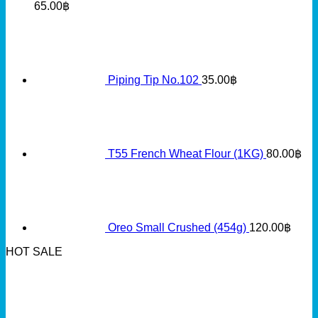
65.00
฿
Piping Tip No.102
35.00
฿
T55 French Wheat Flour (1KG)
80.00
฿
Oreo Small Crushed (454g)
120.00
฿
HOT SALE