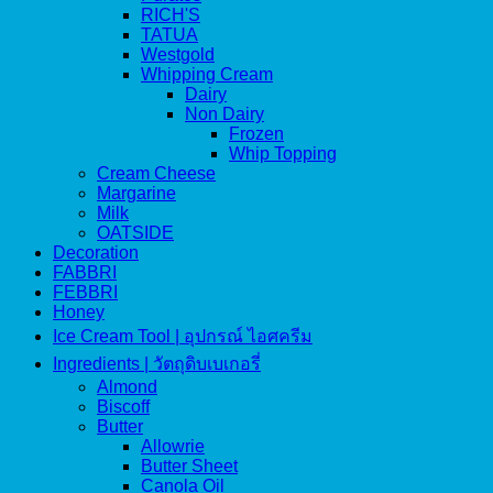
RICH'S
TATUA
Westgold
Whipping Cream
Dairy
Non Dairy
Frozen
Whip Topping
Cream Cheese
Margarine
Milk
OATSIDE
Decoration
FABBRI
FEBBRI
Honey
Ice Cream Tool | อุปกรณ์ ไอศครีม
Ingredients | วัตถุดิบเบเกอรี่
Almond
Biscoff
Butter
Allowrie
Butter Sheet
Canola Oil