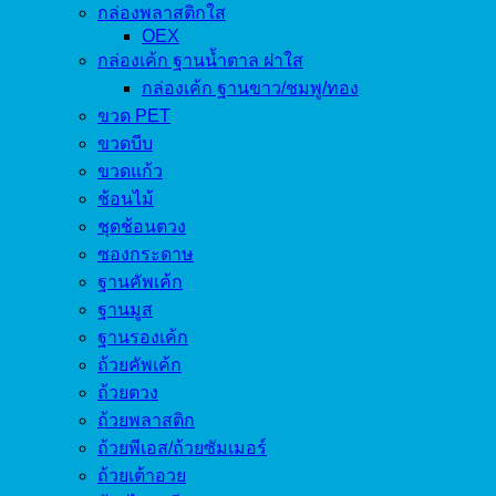
กล่องพลาสติกใส
OEX
กล่องเค้ก ฐานน้ำตาล ฝาใส
กล่องเค้ก ฐานขาว/ชมพู/ทอง
ขวด PET
ขวดบีบ
ขวดแก้ว
ช้อนไม้
ชุดช้อนตวง
ซองกระดาษ
ฐานคัพเค้ก
ฐานมูส
ฐานรองเค้ก
ถ้วยคัพเค้ก
ถ้วยตวง
ถ้วยพลาสติก
ถ้วยพีเอส/ถ้วยซัมเมอร์
ถ้วยเต้าอวย