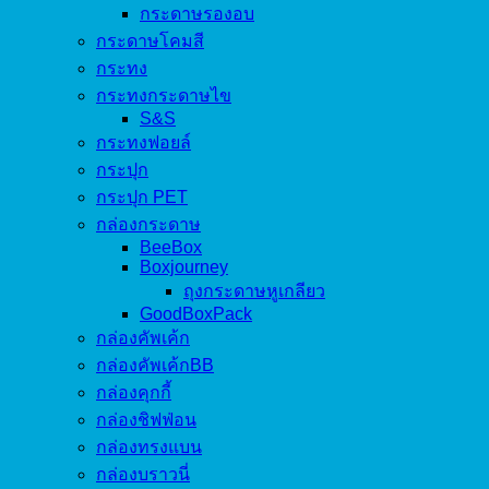
กระดาษรองอบ
กระดาษโคมสี
กระทง
กระทงกระดาษไข
S&S
กระทงฟอยล์
กระปุก
กระปุก PET
กล่องกระดาษ
BeeBox
Boxjourney
ถุงกระดาษหูเกลียว
GoodBoxPack
กล่องคัพเค้ก
กล่องคัพเค้กBB
กล่องคุกกี้
กล่องชิฟฟ่อน
กล่องทรงแบน
กล่องบราวนี่