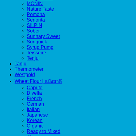
MONIN
Nature Taste
Pomona
Senorita
SILPIN
Sober
Sunnary Sweet
Sunquick
Syrup Pump
Teisseire
Tenju
Tanju
Thermometer
Westgold
Wheat Flour | แป้งสาลี
Caputo
Divella
French
German
Italian
Japanese
Korean
Organic
Ready to Mixed