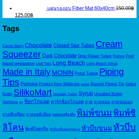
แผ่นรองอบ Fiber Mat 60x40cm
150.00
฿
Original
Current
125.00
฿
price
price
was:
is:
Tags
150.00฿.
125.00฿.
Cream
Chocolate
Closed Star Tubes
Cacao Barry
Squeezer
Dark Chocolate
Drop Flower Tubes
Fruit
France
Long Beach
based preparation
Leaf Tips
Long Beach Syrup
Piping
Made in Italy
MONIN
Petal Tubes
Tips
Pomona
Round Piping Tip
Product from Malaysia
Salted
puree
SilikoMart
Syrup
Unsalted Butter
Butter
Specialty Tubes
ช็อกโกแลต
ดาร์กช็อกโกแลต
ถาด
ถาดขนม
ถาดขนมอบ
Valrhona
ชา
พิมพ์ขนม
พิมพ์ซิ
ถาดสี่เหลี่ยม
ถาดอลูมิเนียม
ผงผสมเครื่องดื่ม
หัวบีบ
ลิโคน
หัวบีบขนม
พิมพ์ไอศกรีม
หัวบีบกลีบดอกกุหลาบ