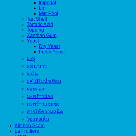
Imperial
Lin
Mitr-Phol
Tart Shell
Tartaric Acid
Topping
Xanthan Gum
Yeast
Dry Yeast
Fresh Yeast
ผงฟู
ผงมะนาว
ผงวุ้น
ผลไม้ในน้ำเชื่อม
ฝอยทอง
มะพร้าวฝอย
มะพร้าวแช่แข็ง
สารให้ความหนืด
ไข่แดงเค็ม
Kitchen Scale
La Fruitiere