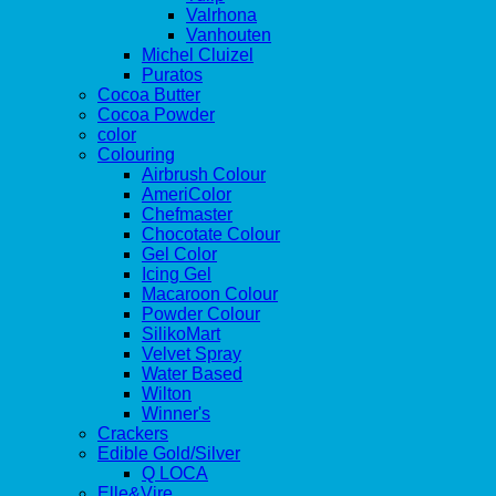
Valrhona
Vanhouten
Michel Cluizel
Puratos
Cocoa Butter
Cocoa Powder
color
Colouring
Airbrush Colour
AmeriColor
Chefmaster
Chocotate Colour
Gel Color
Icing Gel
Macaroon Colour
Powder Colour
SilikoMart
Velvet Spray
Water Based
Wilton
Winner's
Crackers
Edible Gold/Silver
Q LOCA
Elle&Vire