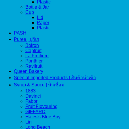
Plastic
Bottle & Jar
Cup
Lid
Paper
Plastic
PASH
Puree | ปูว์เร
Boiron
Capfruit
La Fruitiere
Ponthier
Ravifruit
Queen Bakery
Special Imported Products | สินค้านำเข้า
Syrup & Sauce | น้ำเชื่อม
1883
Davinci
Fabbri
Fruit Flovouring
GIFFARD
Hales's Blue Boy
Lin
Long Beach