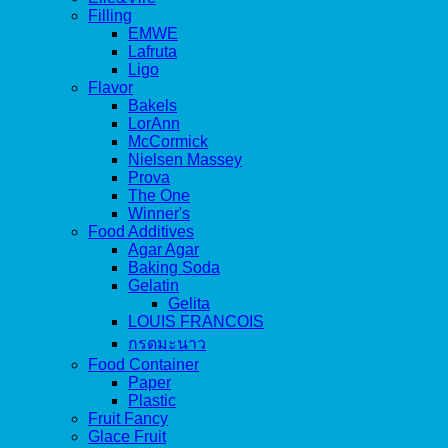
Filling
EMWE
Lafruta
Ligo
Flavor
Bakels
LorAnn
McCormick
Nielsen Massey
Prova
The One
Winner's
Food Additives
Agar Agar
Baking Soda
Gelatin
Gelita
LOUIS FRANCOIS
กรดมะนาว
Food Container
Paper
Plastic
Fruit Fancy
Glace Fruit