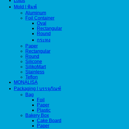
Lotus
Mold | พิมพ์
Aluminum
Foil Container
Oval
Rectangular
Round
กระทง
Paper
Rectangular
Round
Silicone
SilikoMart
Stainless
Teflon
MONALISA
Packaging | บรรจุภัณฑ์
Bag
Foil
Paper
Plastic
Bakery Box
Cake Board
Paper