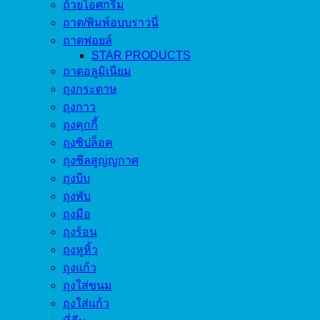
ถ้วยไอศกรีม
ถาด/พิมพ์อบบราวนี่
ถาดฟอยล์
STAR PRODUCTS
ถาดอลูมิเนียม
ถุงกระดาษ
ถุงกาว
ถุงคุกกี้
ถุงซิปล็อค
ถุงซีลสูญญกาศ
ถุงบีบ
ถุงพับ
ถุงมือ
ถุงร้อน
ถุงหูหิ้ว
ถุงแก้ว
ถุงใส่ขนม
ถุงใส่แก้ว