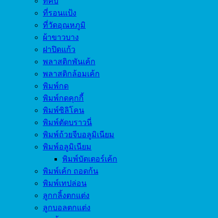
ที่คีบ
ที่รอนแป้ง
ที่วัดอุณหภูมิ
ผ้าขาวบาง
ฝาปิดแก้ว
พลาสติกพันเค้ก
พลาสติกล้อมเค้ก
พิมพ์กด
พิมพ์กดคุกกี้
พิมพ์ซิลิโคน
พิมพ์ตัดบราวนี่
พิมพ์ถ้วยจีบอลูมิเนียม
พิมพ์อลูมิเนียม
พิมพ์บัตเตอร์เค้ก
พิมพ์เค้ก ถอดก้น
พิมพ์เทปล่อน
ลูกกลิ้งตกแต่ง
ลูกบอลตกแต่ง