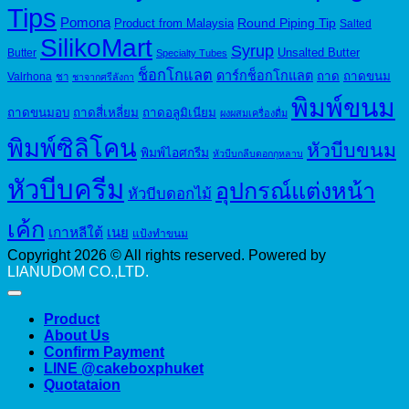
Tips
Pomona
Round Piping Tip
Product from Malaysia
Salted
SilikoMart
Syrup
Unsalted Butter
Butter
Specialty Tubes
ช็อกโกแลต
ดาร์กช็อกโกแลต
ถาด
ถาดขนม
Valrhona
ชา
ชาจากศรีลังกา
พิมพ์ขนม
ถาดขนมอบ
ถาดสี่เหลี่ยม
ถาดอลูมิเนียม
ผงผสมเครื่องดื่ม
พิมพ์ซิลิโคน
หัวบีบขนม
พิมพ์ไอศกรีม
หัวบีบกลีบดอกกุหลาบ
หัวบีบครีม
อุปกรณ์แต่งหน้า
หัวบีบดอกไม้
เค้ก
เกาหลีใต้
เนย
แป้งทำขนม
Copyright 2026 © All rights reserved. Powered by
LIANUDOM CO.,LTD.
Product
About Us
Confirm Payment
LINE @cakeboxphuket
Quotataion