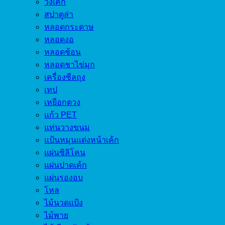
วงเค้ก
สปาตูล่า
หลอดกระดาษ
หลอดงอ
หลอดช้อน
หลอดชาไข่มุก
เครื่องซีลถุง
เทป
เหยือกตวง
แก้ว PET
แท่นวางขนม
แป้นหมุนแต่งหน้าเค้ก
แผ่นซิลิโคน
แผ่นปาดเค้ก
แผ่นรองอบ
โหล
ไม้นวดแป้ง
ไม้พาย