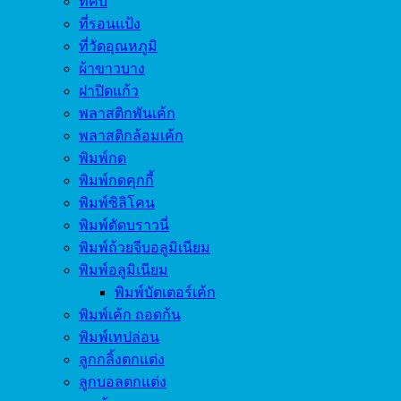
ที่คีบ
ที่รอนแป้ง
ที่วัดอุณหภูมิ
ผ้าขาวบาง
ฝาปิดแก้ว
พลาสติกพันเค้ก
พลาสติกล้อมเค้ก
พิมพ์กด
พิมพ์กดคุกกี้
พิมพ์ซิลิโคน
พิมพ์ตัดบราวนี่
พิมพ์ถ้วยจีบอลูมิเนียม
พิมพ์อลูมิเนียม
พิมพ์บัตเตอร์เค้ก
พิมพ์เค้ก ถอดก้น
พิมพ์เทปล่อน
ลูกกลิ้งตกแต่ง
ลูกบอลตกแต่ง