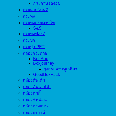
กระดาษรองอบ
กระดาษโคมสี
กระทง
กระทงกระดาษไข
S&S
กระทงฟอยล์
กระปุก
กระปุก PET
กล่องกระดาษ
BeeBox
Boxjourney
ถุงกระดาษหูเกลียว
GoodBoxPack
กล่องคัพเค้ก
กล่องคัพเค้กBB
กล่องคุกกี้
กล่องชิฟฟ่อน
กล่องทรงแบน
กล่องบราวนี่