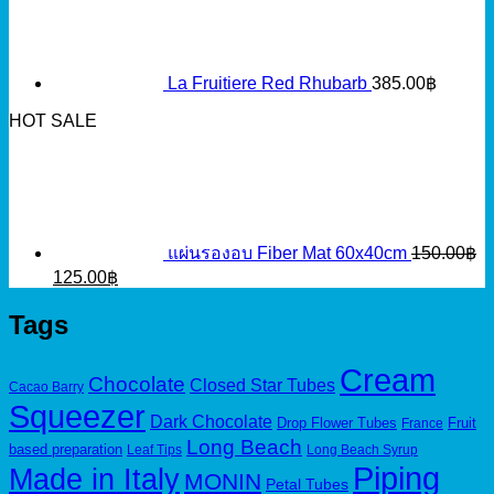
La Fruitiere Red Rhubarb
385.00
฿
HOT SALE
แผ่นรองอบ Fiber Mat 60x40cm
150.00
฿
Original
Current
125.00
฿
price
price
was:
is:
Tags
150.00฿.
125.00฿.
Cream
Chocolate
Closed Star Tubes
Cacao Barry
Squeezer
Dark Chocolate
Drop Flower Tubes
Fruit
France
Long Beach
based preparation
Leaf Tips
Long Beach Syrup
Piping
Made in Italy
MONIN
Petal Tubes