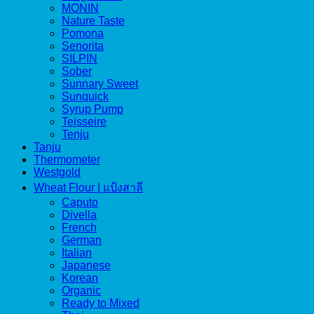
MONIN
Nature Taste
Pomona
Senorita
SILPIN
Sober
Sunnary Sweet
Sunquick
Syrup Pump
Teisseire
Tenju
Tanju
Thermometer
Westgold
Wheat Flour | แป้งสาลี
Caputo
Divella
French
German
Italian
Japanese
Korean
Organic
Ready to Mixed