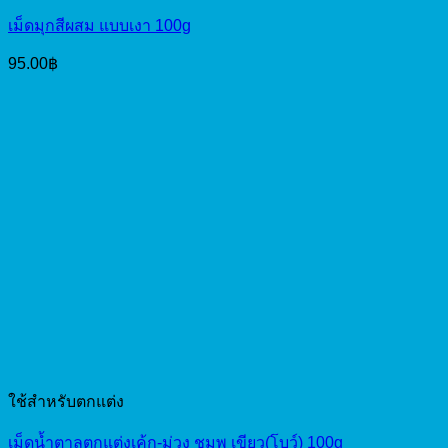
เม็ดมุกสีผสม แบบเงา 100g
95.00
฿
ใช้สำหรับตกแต่ง
เม็ดน้ำตาลตกแต่งเค้ก-ม่วง ชมพู เขียว(โบว์) 100g