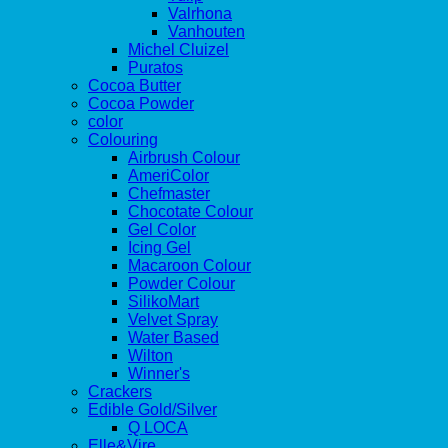
Valrhona
Vanhouten
Michel Cluizel
Puratos
Cocoa Butter
Cocoa Powder
color
Colouring
Airbrush Colour
AmeriColor
Chefmaster
Chocotate Colour
Gel Color
Icing Gel
Macaroon Colour
Powder Colour
SilikoMart
Velvet Spray
Water Based
Wilton
Winner's
Crackers
Edible Gold/Silver
Q LOCA
Elle&Vire