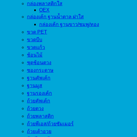
กล่องพลาสติกใส
OEX
กล่องเค้ก ฐานน้ำตาล ฝาใส
กล่องเค้ก ฐานขาว/ชมพู/ทอง
ขวด PET
ขวดบีบ
ขวดแก้ว
ช้อนไม้
ชุดช้อนตวง
ซองกระดาษ
ฐานคัพเค้ก
ฐานมูส
ฐานรองเค้ก
ถ้วยคัพเค้ก
ถ้วยตวง
ถ้วยพลาสติก
ถ้วยพีเอส/ถ้วยซัมเมอร์
ถ้วยเต้าอวย