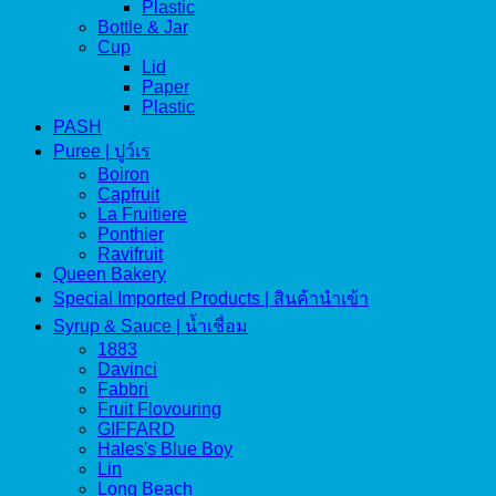
Plastic
Bottle & Jar
Cup
Lid
Paper
Plastic
PASH
Puree | ปูว์เร
Boiron
Capfruit
La Fruitiere
Ponthier
Ravifruit
Queen Bakery
Special Imported Products | สินค้านำเข้า
Syrup & Sauce | น้ำเชื่อม
1883
Davinci
Fabbri
Fruit Flovouring
GIFFARD
Hales's Blue Boy
Lin
Long Beach