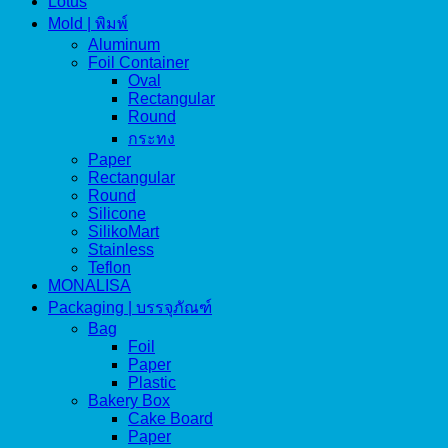
Lotus
Mold | พิมพ์
Aluminum
Foil Container
Oval
Rectangular
Round
กระทง
Paper
Rectangular
Round
Silicone
SilikoMart
Stainless
Teflon
MONALISA
Packaging | บรรจุภัณฑ์
Bag
Foil
Paper
Plastic
Bakery Box
Cake Board
Paper