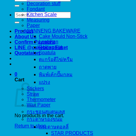
for:
Decoration stuff
Fondant
Search
Kitchen Scale
for:
Measuring
Paper
SANNENG BAKEWARE
Product
Cake Mould Non-Stick
About Us
Loaf Pan
Confirm Payment
Rolling Pin
LINE @cakeboxphuket
Spatula
Quotataion
ตะกร้อตีไข่/ครีม
ถาดพาย
0
พิมพ์เค้กปั๊มกลม
Cart
แปรง
Stickers
Straw
Thermometer
Wax Paper
กระชอนสแตนเลส
No products in the cart.
กระดาษรองขนม
Return to shop
กระดาษดอลลี่
STAR PRODUCTS