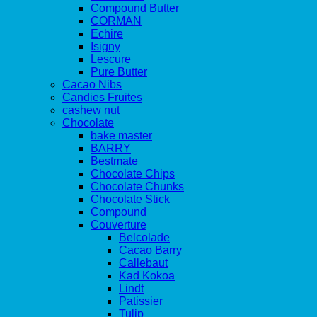
Compound Butter
CORMAN
Echire
Isigny
Lescure
Pure Butter
Cacao Nibs
Candies Fruites
cashew nut
Chocolate
bake master
BARRY
Bestmate
Chocolate Chips
Chocolate Chunks
Chocolate Stick
Compound
Couverture
Belcolade
Cacao Barry
Callebaut
Kad Kokoa
Lindt
Patissier
Tulip