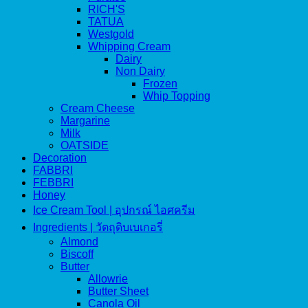
RICH'S
TATUA
Westgold
Whipping Cream
Dairy
Non Dairy
Frozen
Whip Topping
Cream Cheese
Margarine
Milk
OATSIDE
Decoration
FABBRI
FEBBRI
Honey
Ice Cream Tool | อุปกรณ์ ไอศครีม
Ingredients | วัตถุดิบเบเกอรี่
Almond
Biscoff
Butter
Allowrie
Butter Sheet
Canola Oil