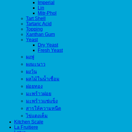
Imperial
Lin
Mitr-Phol
Tart Shell
Tartaric Acid
Topping
Xanthan Gum
Yeast
Dry Yeast
Fresh Yeast
ผงฟู
ผงมะนาว
ผงวุ้น
ผลไม้ในน้ำเชื่อม
ฝอยทอง
มะพร้าวฝอย
มะพร้าวแช่แข็ง
สารให้ความหนืด
ไข่แดงเค็ม
Kitchen Scale
La Fruitiere