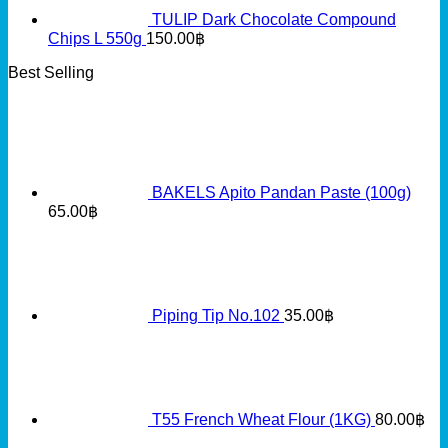
TULIP Dark Chocolate Compound
Chips L 550g
150.00
฿
Best Selling
BAKELS Apito Pandan Paste (100g)
65.00
฿
Piping Tip No.102
35.00
฿
T55 French Wheat Flour (1KG)
80.00
฿