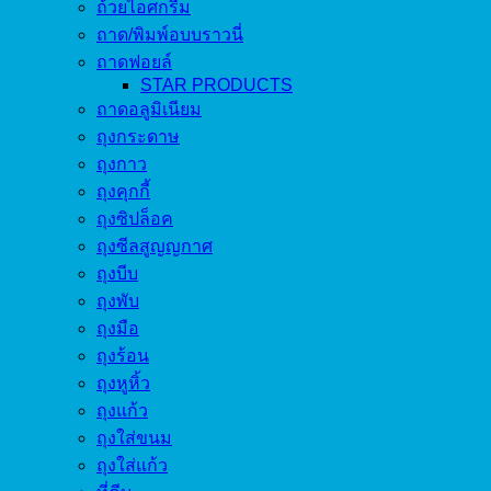
ถ้วยไอศกรีม
ถาด/พิมพ์อบบราวนี่
ถาดฟอยล์
STAR PRODUCTS
ถาดอลูมิเนียม
ถุงกระดาษ
ถุงกาว
ถุงคุกกี้
ถุงซิปล็อค
ถุงซีลสูญญกาศ
ถุงบีบ
ถุงพับ
ถุงมือ
ถุงร้อน
ถุงหูหิ้ว
ถุงแก้ว
ถุงใส่ขนม
ถุงใส่แก้ว