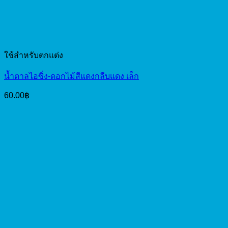
ใช้สำหรับตกแต่ง
น้ำตาลไอซิ่ง-ดอกไม้สีแดงกลีบแดง เล็ก
60.00
฿