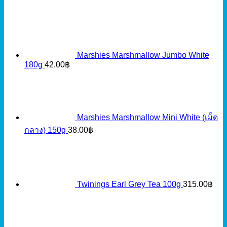
Marshies Marshmallow Jumbo White
180g
42.00
฿
Marshies Marshmallow Mini White (เม็ด
กลาง) 150g
38.00
฿
Twinings Earl Grey Tea 100g
315.00
฿