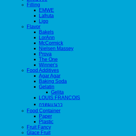
Filling
EMWE
Lafruta
Ligo
Flavor
Bakels
LorAnn
McCormick
Nielsen Massey
Prova
The One
Winner's
Food Additives
Agar Agar
Baking Soda
Gelatin
Gelita
LOUIS FRANCOIS
กรดมะนาว
Food Container
Paper
Plastic
Fruit Fancy
Glace Fruit