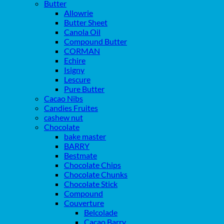
Butter
Allowrie
Butter Sheet
Canola Oil
Compound Butter
CORMAN
Echire
Isigny
Lescure
Pure Butter
Cacao Nibs
Candies Fruites
cashew nut
Chocolate
bake master
BARRY
Bestmate
Chocolate Chips
Chocolate Chunks
Chocolate Stick
Compound
Couverture
Belcolade
Cacao Barry