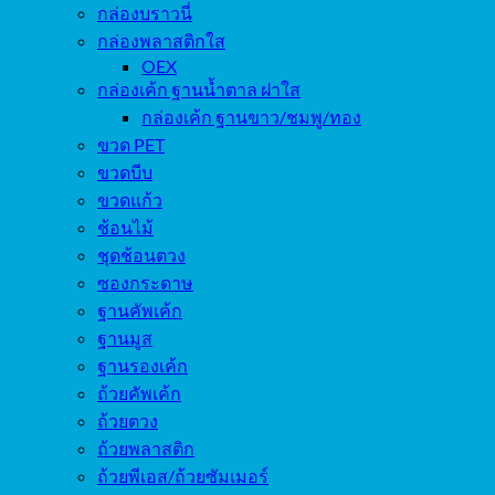
กล่องบราวนี่
กล่องพลาสติกใส
OEX
กล่องเค้ก ฐานน้ำตาล ฝาใส
กล่องเค้ก ฐานขาว/ชมพู/ทอง
ขวด PET
ขวดบีบ
ขวดแก้ว
ช้อนไม้
ชุดช้อนตวง
ซองกระดาษ
ฐานคัพเค้ก
ฐานมูส
ฐานรองเค้ก
ถ้วยคัพเค้ก
ถ้วยตวง
ถ้วยพลาสติก
ถ้วยพีเอส/ถ้วยซัมเมอร์