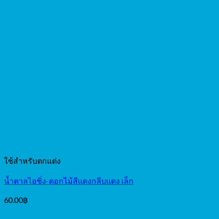
ใช้สำหรับตกแต่ง
น้ำตาลไอซิ่ง-ดอกไม้สีแดงกลีบแดง เล็ก
60.00
฿