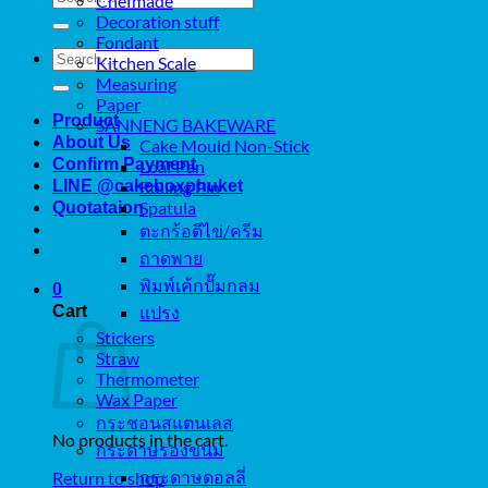
Chefmade
for:
Decoration stuff
Fondant
Search
Kitchen Scale
for:
Measuring
Paper
Product
SANNENG BAKEWARE
About Us
Cake Mould Non-Stick
Confirm Payment
Loaf Pan
LINE @cakeboxphuket
Rolling Pin
Spatula
Quotataion
ตะกร้อตีไข่/ครีม
ถาดพาย
พิมพ์เค้กปั๊มกลม
0
Cart
แปรง
Stickers
Straw
Thermometer
Wax Paper
กระชอนสแตนเลส
No products in the cart.
กระดาษรองขนม
กระดาษดอลลี่
Return to shop