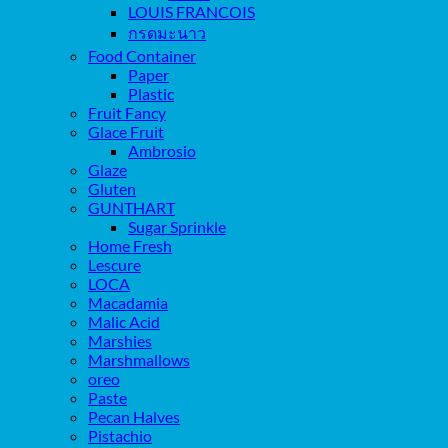
LOUIS FRANCOIS
กรดมะนาว
Food Container
Paper
Plastic
Fruit Fancy
Glace Fruit
Ambrosio
Glaze
Gluten
GUNTHART
Sugar Sprinkle
Home Fresh
Lescure
LOCA
Macadamia
Malic Acid
Marshies
Marshmallows
oreo
Paste
Pecan Halves
Pistachio