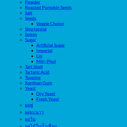
Powder
Roasted Pumpkin Seeds
Salt
Seeds
Veggie Choice
Shortening
Spices
Sugar
Artificial Sugar
Imperial
Lin
Mitr-Phol
Tart Shell
Tartaric Acid
Topping
Xanthan Gum
Yeast
Dry Yeast
Fresh Yeast
ผงฟู
ผงมะนาว
ผงวุ้น
ผลไม้ในน้ำเชื่อม