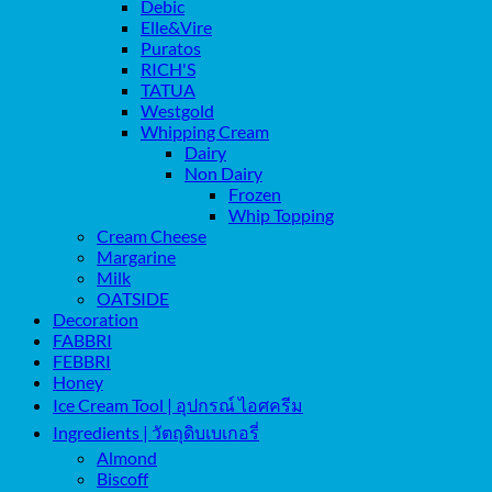
Debic
Elle&Vire
Puratos
RICH'S
TATUA
Westgold
Whipping Cream
Dairy
Non Dairy
Frozen
Whip Topping
Cream Cheese
Margarine
Milk
OATSIDE
Decoration
FABBRI
FEBBRI
Honey
Ice Cream Tool | อุปกรณ์ ไอศครีม
Ingredients | วัตถุดิบเบเกอรี่
Almond
Biscoff