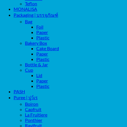
Teflon
MONALISA
Packaging | บรรจุภัณฑ์
Bag
Foil
Paper
Plastic
Bakery Box
Cake Board
Paper
Plastic
Bottle & Jar
Cup
Lid
Paper
Plastic
PASH
Puree | ปูว์เร
Boiron
Capfruit
La Fruitiere
Ponthier
Ravifruit