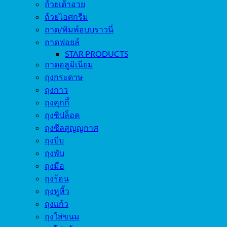
ถ้วยเต้าอวย
ถ้วยไอศกรีม
ถาด/พิมพ์อบบราวนี่
ถาดฟอยล์
STAR PRODUCTS
ถาดอลูมิเนียม
ถุงกระดาษ
ถุงกาว
ถุงคุกกี้
ถุงซิปล็อค
ถุงซีลสูญญกาศ
ถุงบีบ
ถุงพับ
ถุงมือ
ถุงร้อน
ถุงหูหิ้ว
ถุงแก้ว
ถุงใส่ขนม