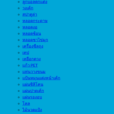
ลูกบอลตกแต่ง
วงเค้ก
สปาตูล่า
หลอดกระดาษ
หลอดงอ
หลอดช้อน
หลอดชาไข่มุก
เครื่องซีลถุง
เทป
เหยือกตวง
แก้ว PET
แท่นวางขนม
แป้นหมุนแต่งหน้าเค้ก
แผ่นซิลิโคน
แผ่นปาดเค้ก
แผ่นรองอบ
โหล
ไม้นวดแป้ง