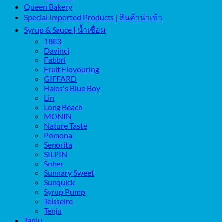
Queen Bakery
Special Imported Products | สินค้านำเข้า
Syrup & Sauce | น้ำเชื่อม
1883
Davinci
Fabbri
Fruit Flovouring
GIFFARD
Hales's Blue Boy
Lin
Long Beach
MONIN
Nature Taste
Pomona
Senorita
SILPIN
Sober
Sunnary Sweet
Sunquick
Syrup Pump
Teisseire
Tenju
Tanju