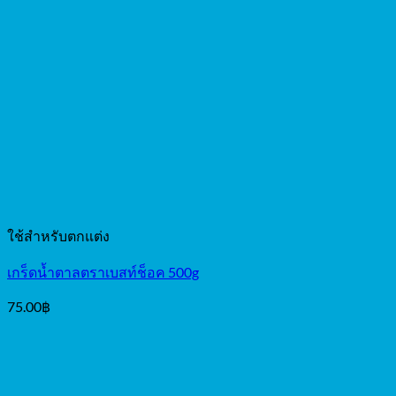
ใช้สำหรับตกแต่ง
เกร็ดน้ำตาลตราเบสท์ช็อค 500g
75.00
฿