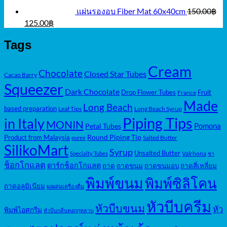
แผ่นรองอบ Fiber Mat 60x40cm
150.00
฿
Original
Current
125.00
฿
price
price
was:
is:
Tags
150.00฿.
125.00฿.
Cream
Chocolate
Closed Star Tubes
Cacao Barry
Squeezer
Dark Chocolate
Drop Flower Tubes
Fruit
France
Made
Long Beach
based preparation
Leaf Tips
Long Beach Syrup
Piping Tips
in Italy
MONIN
Pomona
Petal Tubes
Round Piping Tip
Product from Malaysia
Salted Butter
puree
SilikoMart
Syrup
Unsalted Butter
Valrhona
Specialty Tubes
ชา
ช็อกโกแลต
ดาร์กช็อกโกแลต
ถาด
ถาดขนม
ถาดขนมอบ
ถาดสี่เหลี่ยม
พิมพ์ขนม
พิมพ์ซิลิโคน
ถาดอลูมิเนียม
ผงผสมเครื่องดื่ม
หัวบีบครีม
หัวบีบขนม
หัว
พิมพ์ไอศกรีม
หัวบีบกลีบดอกกุหลาบ