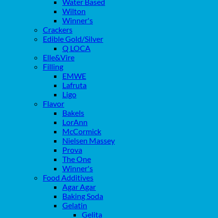
Water Based
Wilton
Winner's
Crackers
Edible Gold/Silver
Q LOCA
Elle&Vire
Filling
EMWE
Lafruta
Ligo
Flavor
Bakels
LorAnn
McCormick
Nielsen Massey
Prova
The One
Winner's
Food Additives
Agar Agar
Baking Soda
Gelatin
Gelita