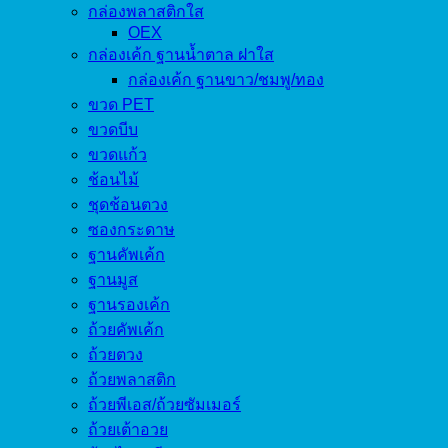
กล่องพลาสติกใส
OEX
กล่องเค้ก ฐานน้ำตาล ฝาใส
กล่องเค้ก ฐานขาว/ชมพู/ทอง
ขวด PET
ขวดบีบ
ขวดแก้ว
ช้อนไม้
ชุดช้อนตวง
ซองกระดาษ
ฐานคัพเค้ก
ฐานมูส
ฐานรองเค้ก
ถ้วยคัพเค้ก
ถ้วยตวง
ถ้วยพลาสติก
ถ้วยพีเอส/ถ้วยซัมเมอร์
ถ้วยเต้าอวย