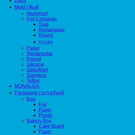
Lotus
Mold | พิมพ์
Aluminum
Foil Container
Oval
Rectangular
Round
กระทง
Paper
Rectangular
Round
Silicone
SilikoMart
Stainless
Teflon
MONALISA
Packaging | บรรจุภัณฑ์
Bag
Foil
Paper
Plastic
Bakery Box
Cake Board
Paper