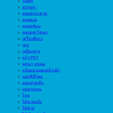
วงเค้ก
สปาตูล่า
หลอดกระดาษ
หลอดงอ
หลอดช้อน
หลอดชาไข่มุก
เครื่องซีลถุง
เทป
เหยือกตวง
แก้ว PET
แท่นวางขนม
แป้นหมุนแต่งหน้าเค้ก
แผ่นซิลิโคน
แผ่นปาดเค้ก
แผ่นรองอบ
โหล
ไม้นวดแป้ง
ไม้พาย