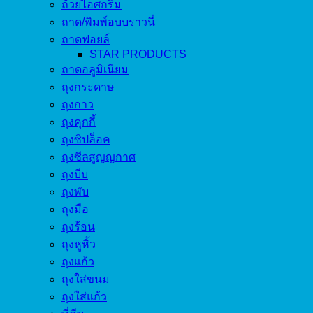
ถ้วยไอศกรีม
ถาด/พิมพ์อบบราวนี่
ถาดฟอยล์
STAR PRODUCTS
ถาดอลูมิเนียม
ถุงกระดาษ
ถุงกาว
ถุงคุกกี้
ถุงซิปล็อค
ถุงซีลสูญญกาศ
ถุงบีบ
ถุงพับ
ถุงมือ
ถุงร้อน
ถุงหูหิ้ว
ถุงแก้ว
ถุงใส่ขนม
ถุงใส่แก้ว