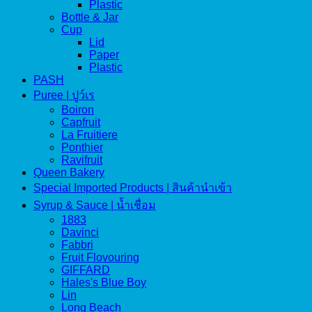
Plastic
Bottle & Jar
Cup
Lid
Paper
Plastic
PASH
Puree | ปูว์เร
Boiron
Capfruit
La Fruitiere
Ponthier
Ravifruit
Queen Bakery
Special Imported Products | สินค้านำเข้า
Syrup & Sauce | น้ำเชื่อม
1883
Davinci
Fabbri
Fruit Flovouring
GIFFARD
Hales's Blue Boy
Lin
Long Beach