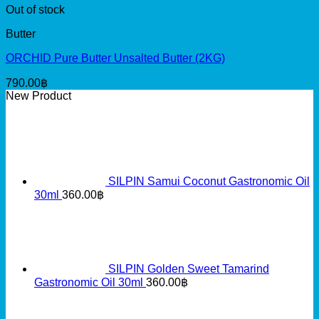
Out of stock
Butter
ORCHID Pure Butter Unsalted Butter (2KG)
790.00
฿
New Product
SILPIN Samui Coconut Gastronomic Oil
30ml
360.00
฿
SILPIN Golden Sweet Tamarind
Gastronomic Oil 30ml
360.00
฿