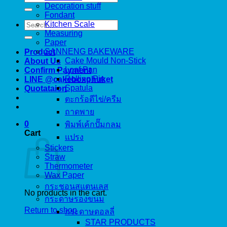
for:
Decoration stuff
Fondant
Search
Kitchen Scale
for:
Measuring
Paper
SANNENG BAKEWARE
Product
Cake Mould Non-Stick
About Us
Loaf Pan
Confirm Payment
Rolling Pin
LINE @cakeboxphuket
Spatula
Quotataion
ตะกร้อตีไข่/ครีม
ถาดพาย
0
พิมพ์เค้กปั๊มกลม
Cart
แปรง
Stickers
Straw
Thermometer
Wax Paper
กระชอนสแตนเลส
No products in the cart.
กระดาษรองขนม
Return to shop
กระดาษดอลลี่
STAR PRODUCTS