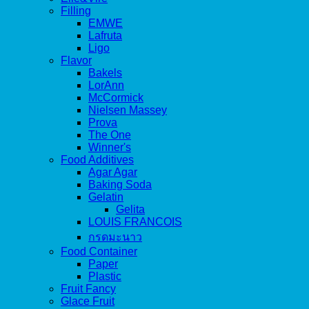
Filling
EMWE
Lafruta
Ligo
Flavor
Bakels
LorAnn
McCormick
Nielsen Massey
Prova
The One
Winner's
Food Additives
Agar Agar
Baking Soda
Gelatin
Gelita
LOUIS FRANCOIS
กรดมะนาว
Food Container
Paper
Plastic
Fruit Fancy
Glace Fruit