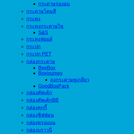
กระดาษรองอบ
กระดาษโคมสี
กระทง
กระทงกระดาษไข
S&S
กระทงฟอยล์
กระปุก
กระปุก PET
กล่องกระดาษ
BeeBox
Boxjourney
ถุงกระดาษหูเกลียว
GoodBoxPack
กล่องคัพเค้ก
กล่องคัพเค้กBB
กล่องคุกกี้
กล่องชิฟฟ่อน
กล่องทรงแบน
กล่องบราวนี่