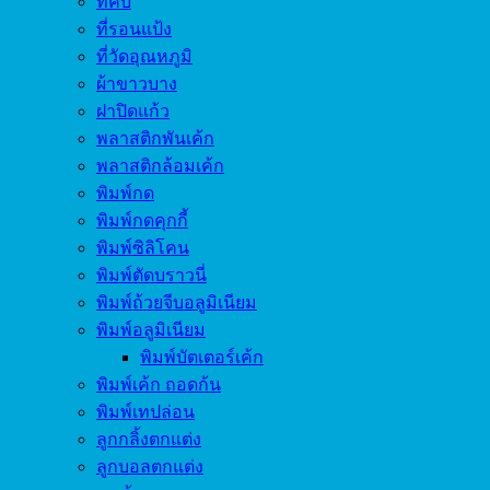
ที่คีบ
ที่รอนแป้ง
ที่วัดอุณหภูมิ
ผ้าขาวบาง
ฝาปิดแก้ว
พลาสติกพันเค้ก
พลาสติกล้อมเค้ก
พิมพ์กด
พิมพ์กดคุกกี้
พิมพ์ซิลิโคน
พิมพ์ตัดบราวนี่
พิมพ์ถ้วยจีบอลูมิเนียม
พิมพ์อลูมิเนียม
พิมพ์บัตเตอร์เค้ก
พิมพ์เค้ก ถอดก้น
พิมพ์เทปล่อน
ลูกกลิ้งตกแต่ง
ลูกบอลตกแต่ง