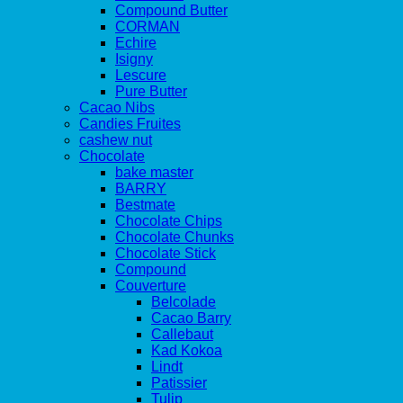
Compound Butter
CORMAN
Echire
Isigny
Lescure
Pure Butter
Cacao Nibs
Candies Fruites
cashew nut
Chocolate
bake master
BARRY
Bestmate
Chocolate Chips
Chocolate Chunks
Chocolate Stick
Compound
Couverture
Belcolade
Cacao Barry
Callebaut
Kad Kokoa
Lindt
Patissier
Tulip