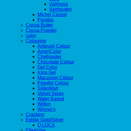
Valrhona
Vanhouten
Michel Cluizel
Puratos
Cocoa Butter
Cocoa Powder
color
Colouring
Airbrush Colour
AmeriColor
Chefmaster
Chocotate Colour
Gel Color
Icing Gel
Macaroon Colour
Powder Colour
SilikoMart
Velvet Spray
Water Based
Wilton
Winner's
Crackers
Edible Gold/Silver
Q LOCA
Elle&Vire