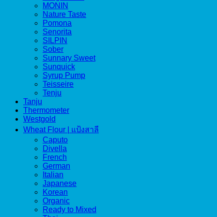
MONIN
Nature Taste
Pomona
Senorita
SILPIN
Sober
Sunnary Sweet
Sunquick
Syrup Pump
Teisseire
Tenju
Tanju
Thermometer
Westgold
Wheat Flour | แป้งสาลี
Caputo
Divella
French
German
Italian
Japanese
Korean
Organic
Ready to Mixed