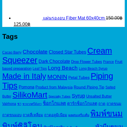
95.00฿.
50.00฿.
แผ่นรองอบ Fiber Mat 60x40cm
150.00
฿
Original
Current
125.00
฿
price
price
was:
is:
Tags
150.00฿.
125.00฿.
Cream
Chocolate
Closed Star Tubes
Cacao Barry
Squeezer
Dark Chocolate
Drop Flower Tubes
Fruit
France
Long Beach
based preparation
Leaf Tips
Long Beach Syrup
Piping
Made in Italy
MONIN
Petal Tubes
Tips
Pomona
Round Piping Tip
Product from Malaysia
Salted
SilikoMart
Syrup
Unsalted Butter
Butter
Specialty Tubes
ช็อกโกแลต
ดาร์กช็อกโกแลต
ถาด
ถาดขนม
Valrhona
ชา
ชาจากศรีลังกา
พิมพ์ขนม
ถาดขนมอบ
ถาดสี่เหลี่ยม
ถาดอลูมิเนียม
ผงผสมเครื่องดื่ม
พิมพ์ซิลิโคน
หัวบีบขนม