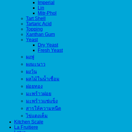
Imperial
Lin
Mitr-Phol
Tart Shell
Tartaric Acid
Topping
Xanthan Gum
Yeast
Dry Yeast
Fresh Yeast
ผงฟู
ผงมะนาว
ผงวุ้น
ผลไม้ในน้ำเชื่อม
ฝอยทอง
มะพร้าวฝอย
มะพร้าวแช่แข็ง
สารให้ความหนืด
ไข่แดงเค็ม
Kitchen Scale
La Fruitiere