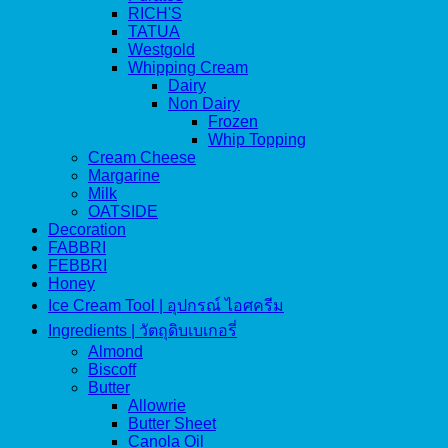
RICH'S
TATUA
Westgold
Whipping Cream
Dairy
Non Dairy
Frozen
Whip Topping
Cream Cheese
Margarine
Milk
OATSIDE
Decoration
FABBRI
FEBBRI
Honey
Ice Cream Tool | อุปกรณ์ ไอศครีม
Ingredients | วัตถุดิบเบเกอรี่
Almond
Biscoff
Butter
Allowrie
Butter Sheet
Canola Oil