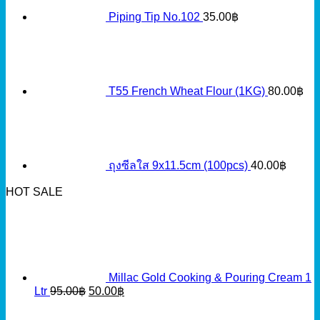
Piping Tip No.102
35.00
฿
T55 French Wheat Flour (1KG)
80.00
฿
ถุงซีลใส 9x11.5cm (100pcs)
40.00
฿
HOT SALE
Millac Gold Cooking & Pouring Cream 1
Original
Current
Ltr
95.00
฿
50.00
฿
price
price
was:
is: