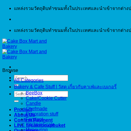
Skip
แหล่งรวมวัตถุดิบทำขนมทั้งในประเทศและนำเข้าจากต่างป
to
content
แหล่งรวมวัตถุดิบทำขนมทั้งในประเทศและนำเข้าจากต่างป
Browse
Search
All Categories
for:
Bakery & Cafe Stuff | วัสดุ เกี่ยวกับคาเฟ่และเบเกอรี่
BeeBox
Search
Cake/Cookie Cutter
for:
Candle
Chefmade
Product
Decoration stuff
About Us
Fondant
Confirm Payment
Kitchen Scale
LINE @cakeboxphuket
Measuring
Quotataion