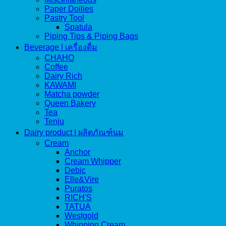
Paper Doilies
Pastry Tool
Spatula
Piping Tips & Piping Bags
Beverage | เครื่องดื่ม
CHAHO
Coffee
Dairy Rich
KAWAMI
Matcha powder
Queen Bakery
Tea
Tenju
Dairy product | ผลิตภัณฑ์นม
Cream
Anchor
Cream Whipper
Debic
Elle&Vire
Puratos
RICH'S
TATUA
Westgold
Whipping Cream