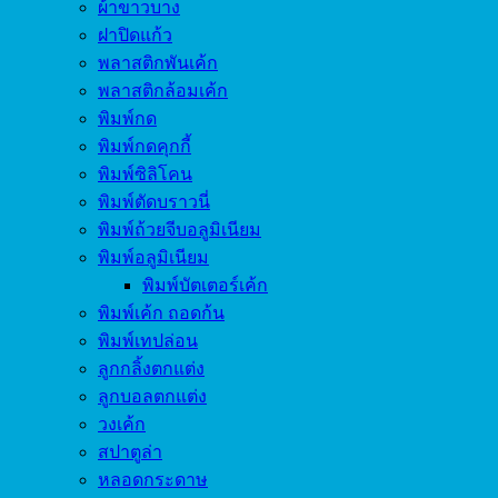
ผ้าขาวบาง
ฝาปิดแก้ว
พลาสติกพันเค้ก
พลาสติกล้อมเค้ก
พิมพ์กด
พิมพ์กดคุกกี้
พิมพ์ซิลิโคน
พิมพ์ตัดบราวนี่
พิมพ์ถ้วยจีบอลูมิเนียม
พิมพ์อลูมิเนียม
พิมพ์บัตเตอร์เค้ก
พิมพ์เค้ก ถอดก้น
พิมพ์เทปล่อน
ลูกกลิ้งตกแต่ง
ลูกบอลตกแต่ง
วงเค้ก
สปาตูล่า
หลอดกระดาษ