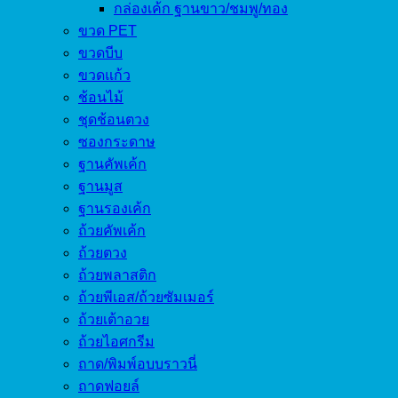
กล่องเค้ก ฐานขาว/ชมพู/ทอง
ขวด PET
ขวดบีบ
ขวดแก้ว
ช้อนไม้
ชุดช้อนตวง
ซองกระดาษ
ฐานคัพเค้ก
ฐานมูส
ฐานรองเค้ก
ถ้วยคัพเค้ก
ถ้วยตวง
ถ้วยพลาสติก
ถ้วยพีเอส/ถ้วยซัมเมอร์
ถ้วยเต้าอวย
ถ้วยไอศกรีม
ถาด/พิมพ์อบบราวนี่
ถาดฟอยล์