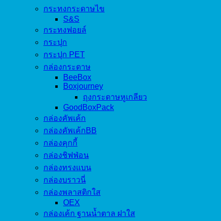
กระทงกระดาษไข
S&S
กระทงฟอยล์
กระปุก
กระปุก PET
กล่องกระดาษ
BeeBox
Boxjourney
ถุงกระดาษหูเกลียว
GoodBoxPack
กล่องคัพเค้ก
กล่องคัพเค้กBB
กล่องคุกกี้
กล่องชิฟฟ่อน
กล่องทรงแบน
กล่องบราวนี่
กล่องพลาสติกใส
OEX
กล่องเค้ก ฐานน้ำตาล ฝาใส