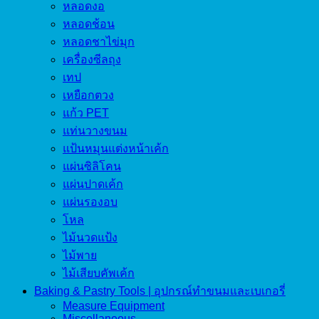
หลอดงอ
หลอดช้อน
หลอดชาไข่มุก
เครื่องซีลถุง
เทป
เหยือกตวง
แก้ว PET
แท่นวางขนม
แป้นหมุนแต่งหน้าเค้ก
แผ่นซิลิโคน
แผ่นปาดเค้ก
แผ่นรองอบ
โหล
ไม้นวดแป้ง
ไม้พาย
ไม้เสียบคัพเค้ก
Baking & Pastry Tools | อุปกรณ์ทำขนมและเบเกอรี่
Measure Equipment
Miscellaneous