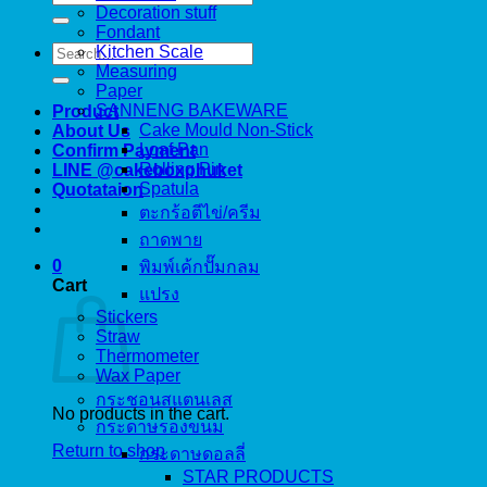
for:
Decoration stuff
Fondant
Search
Kitchen Scale
for:
Measuring
Paper
SANNENG BAKEWARE
Product
Cake Mould Non-Stick
About Us
Loaf Pan
Confirm Payment
Rolling Pin
LINE @cakeboxphuket
Spatula
Quotataion
ตะกร้อตีไข่/ครีม
ถาดพาย
0
พิมพ์เค้กปั๊มกลม
Cart
แปรง
Stickers
Straw
Thermometer
Wax Paper
กระชอนสแตนเลส
No products in the cart.
กระดาษรองขนม
Return to shop
กระดาษดอลลี่
STAR PRODUCTS