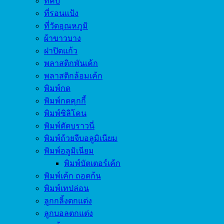
ที่คีบ
ที่รอนแป้ง
ที่วัดอุณหภูมิ
ผ้าขาวบาง
ฝาปิดแก้ว
พลาสติกพันเค้ก
พลาสติกล้อมเค้ก
พิมพ์กด
พิมพ์กดคุกกี้
พิมพ์ซิลิโคน
พิมพ์ตัดบราวนี่
พิมพ์ถ้วยจีบอลูมิเนียม
พิมพ์อลูมิเนียม
พิมพ์บัตเตอร์เค้ก
พิมพ์เค้ก ถอดก้น
พิมพ์เทปล่อน
ลูกกลิ้งตกแต่ง
ลูกบอลตกแต่ง