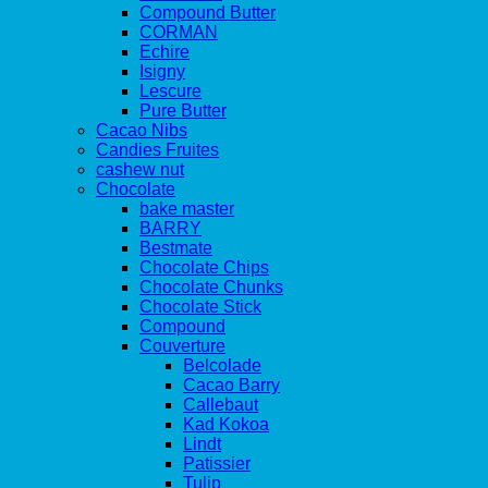
Compound Butter
CORMAN
Echire
Isigny
Lescure
Pure Butter
Cacao Nibs
Candies Fruites
cashew nut
Chocolate
bake master
BARRY
Bestmate
Chocolate Chips
Chocolate Chunks
Chocolate Stick
Compound
Couverture
Belcolade
Cacao Barry
Callebaut
Kad Kokoa
Lindt
Patissier
Tulip