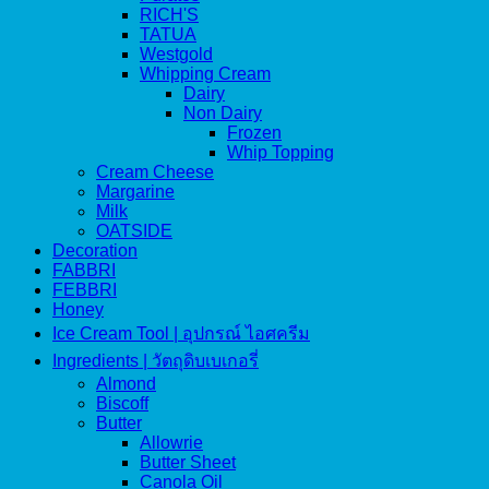
RICH'S
TATUA
Westgold
Whipping Cream
Dairy
Non Dairy
Frozen
Whip Topping
Cream Cheese
Margarine
Milk
OATSIDE
Decoration
FABBRI
FEBBRI
Honey
Ice Cream Tool | อุปกรณ์ ไอศครีม
Ingredients | วัตถุดิบเบเกอรี่
Almond
Biscoff
Butter
Allowrie
Butter Sheet
Canola Oil