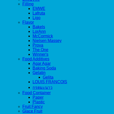
Filling
EMWE
Lafruta
Ligo
Flavor
Bakels
LorAnn
McCormick
Nielsen Massey
Prova
The One
Winner's
Food Additives
Agar Agar
Baking Soda
Gelatin
Gelita
LOUIS FRANCOIS
กรดมะนาว
Food Container
Paper
Plastic
Fruit Fancy
Glace Fruit