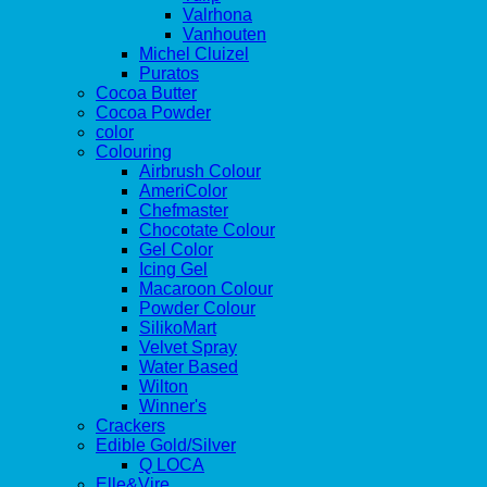
Valrhona
Vanhouten
Michel Cluizel
Puratos
Cocoa Butter
Cocoa Powder
color
Colouring
Airbrush Colour
AmeriColor
Chefmaster
Chocotate Colour
Gel Color
Icing Gel
Macaroon Colour
Powder Colour
SilikoMart
Velvet Spray
Water Based
Wilton
Winner's
Crackers
Edible Gold/Silver
Q LOCA
Elle&Vire