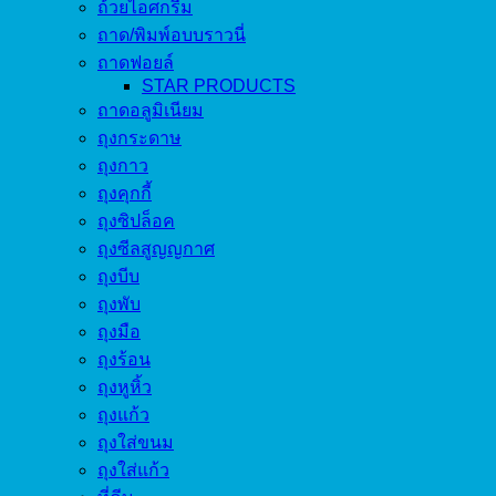
ถ้วยไอศกรีม
ถาด/พิมพ์อบบราวนี่
ถาดฟอยล์
STAR PRODUCTS
ถาดอลูมิเนียม
ถุงกระดาษ
ถุงกาว
ถุงคุกกี้
ถุงซิปล็อค
ถุงซีลสูญญกาศ
ถุงบีบ
ถุงพับ
ถุงมือ
ถุงร้อน
ถุงหูหิ้ว
ถุงแก้ว
ถุงใส่ขนม
ถุงใส่แก้ว