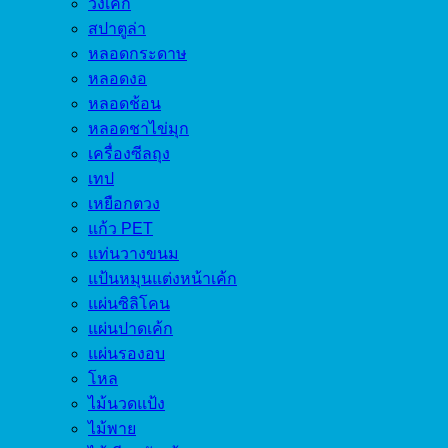
วงเค้ก
สปาตูล่า
หลอดกระดาษ
หลอดงอ
หลอดช้อน
หลอดชาไข่มุก
เครื่องซีลถุง
เทป
เหยือกตวง
แก้ว PET
แท่นวางขนม
แป้นหมุนแต่งหน้าเค้ก
แผ่นซิลิโคน
แผ่นปาดเค้ก
แผ่นรองอบ
โหล
ไม้นวดแป้ง
ไม้พาย