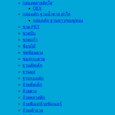
กล่องพลาสติกใส
OEX
กล่องเค้ก ฐานน้ำตาล ฝาใส
กล่องเค้ก ฐานขาว/ชมพู/ทอง
ขวด PET
ขวดบีบ
ขวดแก้ว
ช้อนไม้
ชุดช้อนตวง
ซองกระดาษ
ฐานคัพเค้ก
ฐานมูส
ฐานรองเค้ก
ถ้วยคัพเค้ก
ถ้วยตวง
ถ้วยพลาสติก
ถ้วยพีเอส/ถ้วยซัมเมอร์
ถ้วยเต้าอวย