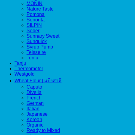
MONIN
Nature Taste
Pomona
Senorita
SILPIN
Sober
Sunnary Sweet
Sunquick
Syrup Pump
Teisseire
Tenju
Tanju
Thermometer
Westgold
Wheat Flour | แป้งสาลี
Caputo
Divella
French
German
Italian
Japanese
Korean
Organic
Ready to Mixed