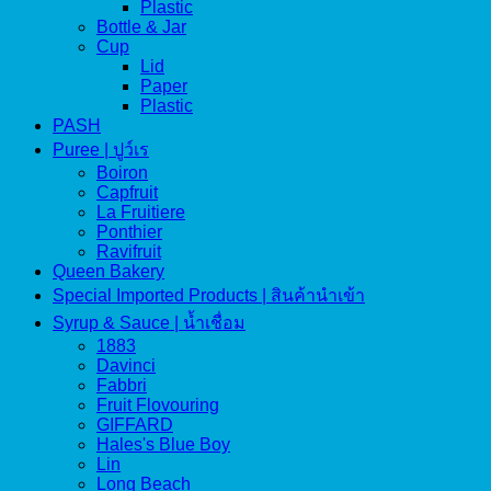
Plastic
Bottle & Jar
Cup
Lid
Paper
Plastic
PASH
Puree | ปูว์เร
Boiron
Capfruit
La Fruitiere
Ponthier
Ravifruit
Queen Bakery
Special Imported Products | สินค้านำเข้า
Syrup & Sauce | น้ำเชื่อม
1883
Davinci
Fabbri
Fruit Flovouring
GIFFARD
Hales's Blue Boy
Lin
Long Beach