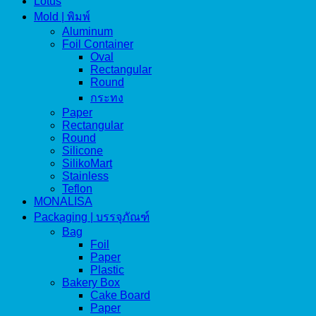
Lotus
Mold | พิมพ์
Aluminum
Foil Container
Oval
Rectangular
Round
กระทง
Paper
Rectangular
Round
Silicone
SilikoMart
Stainless
Teflon
MONALISA
Packaging | บรรจุภัณฑ์
Bag
Foil
Paper
Plastic
Bakery Box
Cake Board
Paper