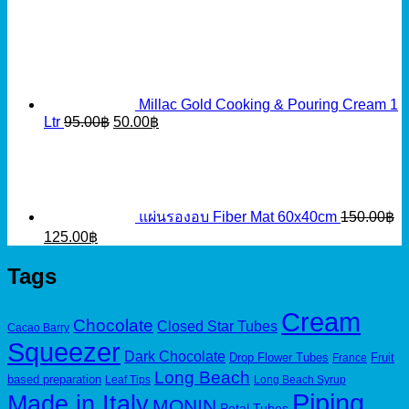
Millac Gold Cooking & Pouring Cream 1
Original
Current
Ltr
95.00
฿
50.00
฿
price
price
was:
is:
95.00฿.
50.00฿.
แผ่นรองอบ Fiber Mat 60x40cm
150.00
฿
Original
Current
125.00
฿
price
price
was:
is:
Tags
150.00฿.
125.00฿.
Cream
Chocolate
Closed Star Tubes
Cacao Barry
Squeezer
Dark Chocolate
Drop Flower Tubes
Fruit
France
Long Beach
based preparation
Leaf Tips
Long Beach Syrup
Piping
Made in Italy
MONIN
Petal Tubes