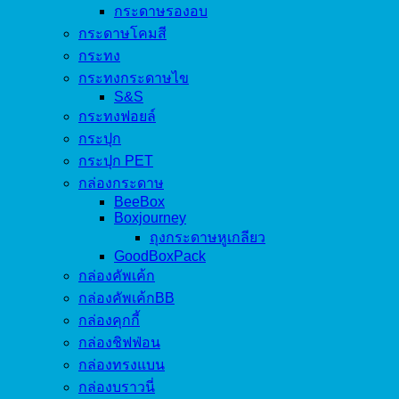
กระดาษรองอบ
กระดาษโคมสี
กระทง
กระทงกระดาษไข
S&S
กระทงฟอยล์
กระปุก
กระปุก PET
กล่องกระดาษ
BeeBox
Boxjourney
ถุงกระดาษหูเกลียว
GoodBoxPack
กล่องคัพเค้ก
กล่องคัพเค้กBB
กล่องคุกกี้
กล่องชิฟฟ่อน
กล่องทรงแบน
กล่องบราวนี่