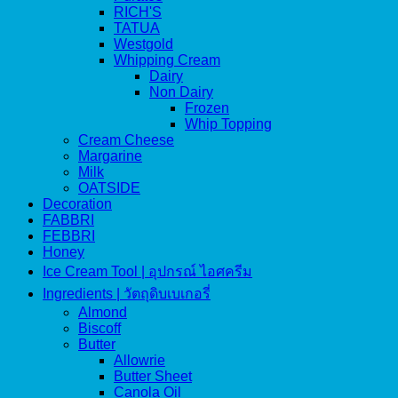
RICH'S
TATUA
Westgold
Whipping Cream
Dairy
Non Dairy
Frozen
Whip Topping
Cream Cheese
Margarine
Milk
OATSIDE
Decoration
FABBRI
FEBBRI
Honey
Ice Cream Tool | อุปกรณ์ ไอศครีม
Ingredients | วัตถุดิบเบเกอรี่
Almond
Biscoff
Butter
Allowrie
Butter Sheet
Canola Oil