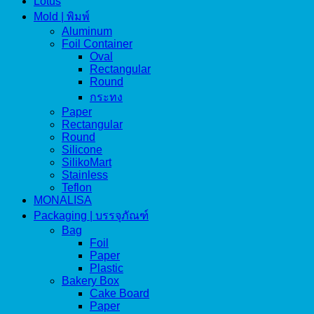
Lotus
Mold | พิมพ์
Aluminum
Foil Container
Oval
Rectangular
Round
กระทง
Paper
Rectangular
Round
Silicone
SilikoMart
Stainless
Teflon
MONALISA
Packaging | บรรจุภัณฑ์
Bag
Foil
Paper
Plastic
Bakery Box
Cake Board
Paper