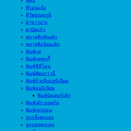
ที่คีบ
ที่รอนแป้ง
ที่วัดอุณหภูมิ
ผ้าขาวบาง
ฝาปิดแก้ว
พลาสติกพันเค้ก
พลาสติกล้อมเค้ก
พิมพ์กด
พิมพ์กดคุกกี้
พิมพ์ซิลิโคน
พิมพ์ตัดบราวนี่
พิมพ์ถ้วยจีบอลูมิเนียม
พิมพ์อลูมิเนียม
พิมพ์บัตเตอร์เค้ก
พิมพ์เค้ก ถอดก้น
พิมพ์เทปล่อน
ลูกกลิ้งตกแต่ง
ลูกบอลตกแต่ง