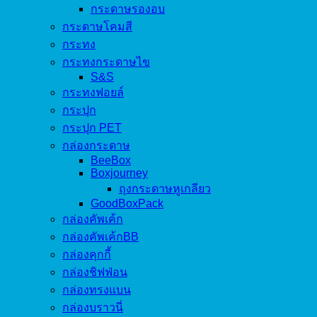
กระดาษรองอบ
กระดาษโคมสี
กระทง
กระทงกระดาษไข
S&S
กระทงฟอยล์
กระปุก
กระปุก PET
กล่องกระดาษ
BeeBox
Boxjourney
ถุงกระดาษหูเกลียว
GoodBoxPack
กล่องคัพเค้ก
กล่องคัพเค้กBB
กล่องคุกกี้
กล่องชิฟฟ่อน
กล่องทรงแบน
กล่องบราวนี่