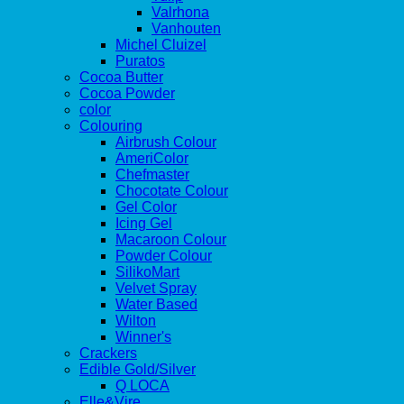
Valrhona
Vanhouten
Michel Cluizel
Puratos
Cocoa Butter
Cocoa Powder
color
Colouring
Airbrush Colour
AmeriColor
Chefmaster
Chocotate Colour
Gel Color
Icing Gel
Macaroon Colour
Powder Colour
SilikoMart
Velvet Spray
Water Based
Wilton
Winner's
Crackers
Edible Gold/Silver
Q LOCA
Elle&Vire