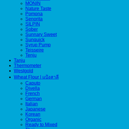
MONIN
Nature Taste
Pomona
Senorita
SILPIN
Sober
Sunnary Sweet
Sunquick
Syrup Pump
Teisseire
Tenju
Tanju
Thermometer
Westgold
Wheat Flour | แป้งสาลี
Caputo
Divella
French
German
Italian
Japanese
Korean
Organic
Ready to Mixed