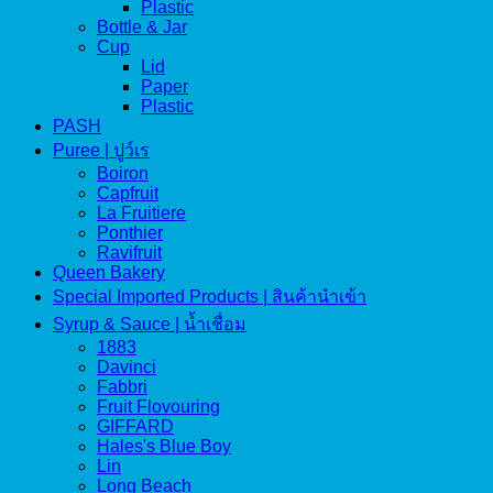
Plastic
Bottle & Jar
Cup
Lid
Paper
Plastic
PASH
Puree | ปูว์เร
Boiron
Capfruit
La Fruitiere
Ponthier
Ravifruit
Queen Bakery
Special Imported Products | สินค้านำเข้า
Syrup & Sauce | น้ำเชื่อม
1883
Davinci
Fabbri
Fruit Flovouring
GIFFARD
Hales's Blue Boy
Lin
Long Beach