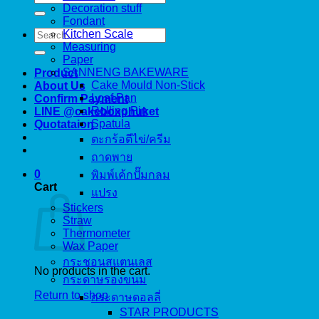
for:
Decoration stuff
Fondant
Search
Kitchen Scale
for:
Measuring
Paper
SANNENG BAKEWARE
Product
Cake Mould Non-Stick
About Us
Loaf Pan
Confirm Payment
Rolling Pin
LINE @cakeboxphuket
Spatula
Quotataion
ตะกร้อตีไข่/ครีม
ถาดพาย
0
พิมพ์เค้กปั๊มกลม
Cart
แปรง
Stickers
Straw
Thermometer
Wax Paper
กระชอนสแตนเลส
No products in the cart.
กระดาษรองขนม
Return to shop
กระดาษดอลลี่
STAR PRODUCTS