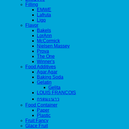
Filling
EMWE
Lafruta
Ligo
Flavor
Bakels
LorAnn
McCormick
Nielsen Massey
Prova
The One
Winner's
Food Additives
Agar Agar
Baking Soda
Gelatin
Gelita
LOUIS FRANCOIS
กรดมะนาว
Food Container
Paper
Plastic
Fruit Fancy
Glace Fruit