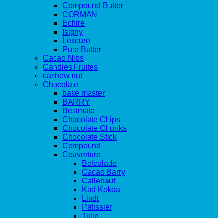
Compound Butter
CORMAN
Echire
Isigny
Lescure
Pure Butter
Cacao Nibs
Candies Fruites
cashew nut
Chocolate
bake master
BARRY
Bestmate
Chocolate Chips
Chocolate Chunks
Chocolate Stick
Compound
Couverture
Belcolade
Cacao Barry
Callebaut
Kad Kokoa
Lindt
Patissier
Tulip