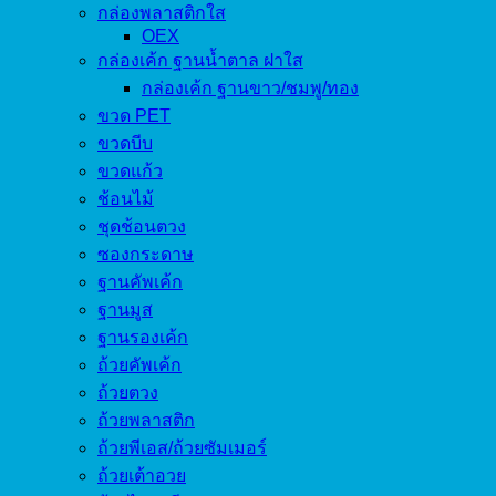
กล่องพลาสติกใส
OEX
กล่องเค้ก ฐานน้ำตาล ฝาใส
กล่องเค้ก ฐานขาว/ชมพู/ทอง
ขวด PET
ขวดบีบ
ขวดแก้ว
ช้อนไม้
ชุดช้อนตวง
ซองกระดาษ
ฐานคัพเค้ก
ฐานมูส
ฐานรองเค้ก
ถ้วยคัพเค้ก
ถ้วยตวง
ถ้วยพลาสติก
ถ้วยพีเอส/ถ้วยซัมเมอร์
ถ้วยเต้าอวย