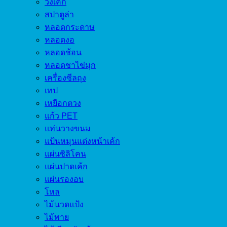
วงเค้ก
สปาตูล่า
หลอดกระดาษ
หลอดงอ
หลอดช้อน
หลอดชาไข่มุก
เครื่องซีลถุง
เทป
เหยือกตวง
แก้ว PET
แท่นวางขนม
แป้นหมุนแต่งหน้าเค้ก
แผ่นซิลิโคน
แผ่นปาดเค้ก
แผ่นรองอบ
โหล
ไม้นวดแป้ง
ไม้พาย