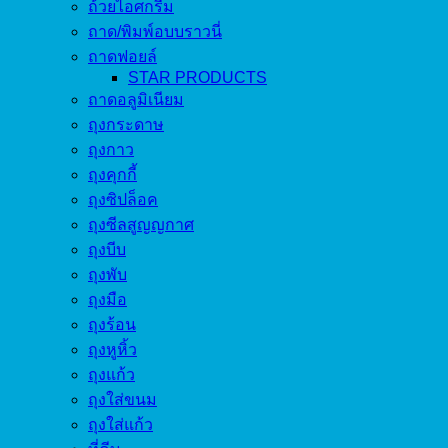
ถ้วยไอศกรีม
ถาด/พิมพ์อบบราวนี่
ถาดฟอยล์
STAR PRODUCTS
ถาดอลูมิเนียม
ถุงกระดาษ
ถุงกาว
ถุงคุกกี้
ถุงซิปล็อค
ถุงซีลสูญญกาศ
ถุงบีบ
ถุงพับ
ถุงมือ
ถุงร้อน
ถุงหูหิ้ว
ถุงแก้ว
ถุงใส่ขนม
ถุงใส่แก้ว