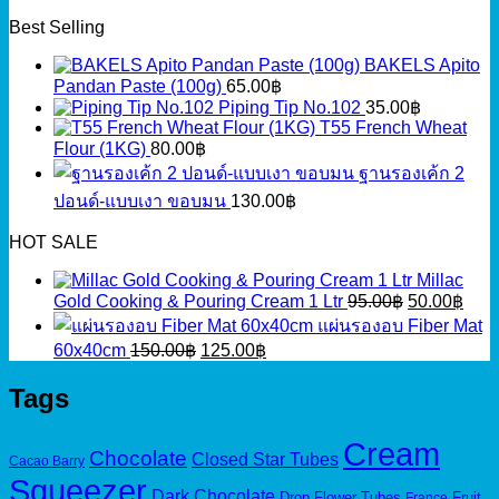
Best Selling
BAKELS Apito
Pandan Paste (100g)
65.00
฿
Piping Tip No.102
35.00
฿
T55 French Wheat
Flour (1KG)
80.00
฿
ฐานรองเค้ก 2
ปอนด์-แบบเงา ขอบมน
130.00
฿
HOT SALE
Millac
Original
Curr
Gold Cooking & Pouring Cream 1 Ltr
95.00
฿
50.00
฿
price
pric
แผ่นรองอบ Fiber Mat
was:
is:
Original
Current
60x40cm
150.00
฿
125.00
฿
95.00฿.
50.0
price
price
was:
is:
Tags
150.00฿.
125.00฿.
Cream
Chocolate
Closed Star Tubes
Cacao Barry
Squeezer
Dark Chocolate
Drop Flower Tubes
Fruit
France