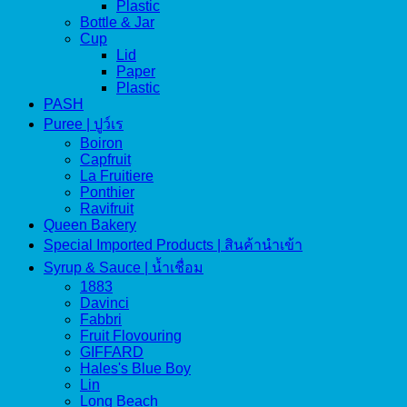
Plastic
Bottle & Jar
Cup
Lid
Paper
Plastic
PASH
Puree | ปูว์เร
Boiron
Capfruit
La Fruitiere
Ponthier
Ravifruit
Queen Bakery
Special Imported Products | สินค้านำเข้า
Syrup & Sauce | น้ำเชื่อม
1883
Davinci
Fabbri
Fruit Flovouring
GIFFARD
Hales's Blue Boy
Lin
Long Beach