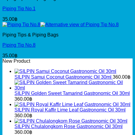
Piping Tip No.1
35.00
฿
Piping Tips & Piping Bags
Piping Tip No.8
35.00
฿
New Product
SILPIN Samui Coconut Gastronomic Oil 30ml
360.00
฿
SILPIN Golden Sweet Tamarind Gastronomic Oil 30ml
360.00
฿
SILPIN Royal Kaffir Lime Leaf Gastronomic Oil 30ml
360.00
฿
SILPIN Chulalongkorn Rose Gastronomic Oil 30ml
360.00
฿