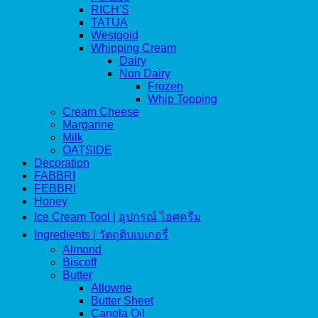
RICH'S
TATUA
Westgold
Whipping Cream
Dairy
Non Dairy
Frozen
Whip Topping
Cream Cheese
Margarine
Milk
OATSIDE
Decoration
FABBRI
FEBBRI
Honey
Ice Cream Tool | อุปกรณ์ ไอศครีม
Ingredients | วัตถุดิบเบเกอรี่
Almond
Biscoff
Butter
Allowrie
Butter Sheet
Canola Oil