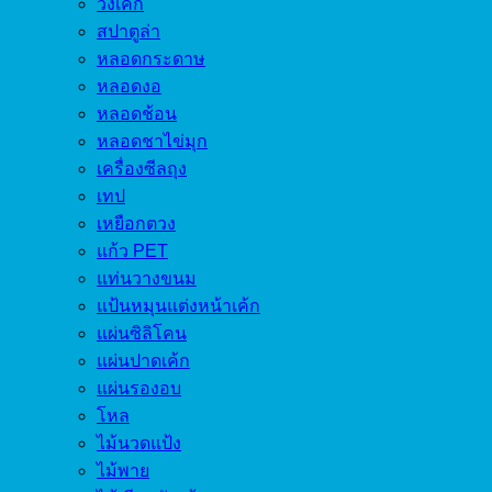
วงเค้ก
สปาตูล่า
หลอดกระดาษ
หลอดงอ
หลอดช้อน
หลอดชาไข่มุก
เครื่องซีลถุง
เทป
เหยือกตวง
แก้ว PET
แท่นวางขนม
แป้นหมุนแต่งหน้าเค้ก
แผ่นซิลิโคน
แผ่นปาดเค้ก
แผ่นรองอบ
โหล
ไม้นวดแป้ง
ไม้พาย