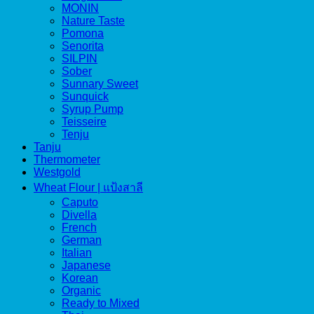
MONIN
Nature Taste
Pomona
Senorita
SILPIN
Sober
Sunnary Sweet
Sunquick
Syrup Pump
Teisseire
Tenju
Tanju
Thermometer
Westgold
Wheat Flour | แป้งสาลี
Caputo
Divella
French
German
Italian
Japanese
Korean
Organic
Ready to Mixed