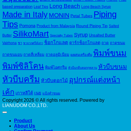
Long Beach
based preparation
Leaf Tips
Long Beach Syrup
Piping
Made in Italy
MONIN
Petal Tubes
Tips
Pomona
Round Piping Tip
Product from Malaysia
Salted
SilikoMart
Syrup
Unsalted Butter
Butter
Specialty Tubes
ช็อกโกแลต
ดาร์กช็อกโกแลต
ถาด
ถาดขนม
Valrhona
ชา
ชาจากศรีลังกา
พิมพ์ขนม
ถาดขนมอบ
ถาดสี่เหลี่ยม
ถาดอลูมิเนียม
ผงผสมเครื่องดื่ม
พิมพ์ซิลิโคน
หัวบีบขนม
พิมพ์ไอศกรีม
หัวบีบกลีบดอกกุหลาบ
หัวบีบครีม
อุปกรณ์แต่งหน้า
หัวบีบดอกไม้
เค้ก
เกาหลีใต้
เนย
แป้งทำขนม
Copyright 2026 © All rights reserved. Powered by
LIANUDOM CO.,LTD.
Product
About Us