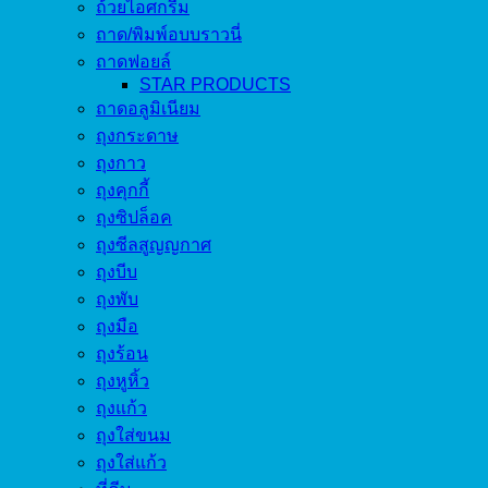
ถ้วยไอศกรีม
ถาด/พิมพ์อบบราวนี่
ถาดฟอยล์
STAR PRODUCTS
ถาดอลูมิเนียม
ถุงกระดาษ
ถุงกาว
ถุงคุกกี้
ถุงซิปล็อค
ถุงซีลสูญญกาศ
ถุงบีบ
ถุงพับ
ถุงมือ
ถุงร้อน
ถุงหูหิ้ว
ถุงแก้ว
ถุงใส่ขนม
ถุงใส่แก้ว