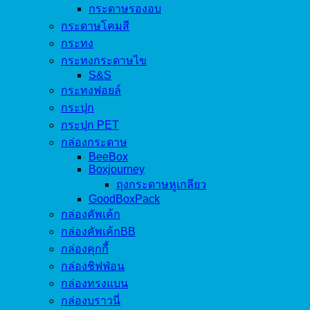
กระดาษรองอบ
กระดาษโคมสี
กระทง
กระทงกระดาษไข
S&S
กระทงฟอยล์
กระปุก
กระปุก PET
กล่องกระดาษ
BeeBox
Boxjourney
ถุงกระดาษหูเกลียว
GoodBoxPack
กล่องคัพเค้ก
กล่องคัพเค้กBB
กล่องคุกกี้
กล่องชิฟฟ่อน
กล่องทรงแบน
กล่องบราวนี่