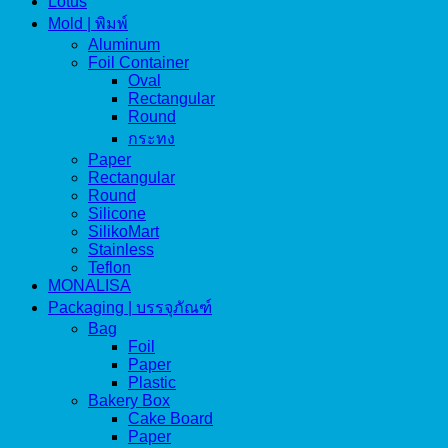
Lotus
Mold | พิมพ์
Aluminum
Foil Container
Oval
Rectangular
Round
กระทง
Paper
Rectangular
Round
Silicone
SilikoMart
Stainless
Teflon
MONALISA
Packaging | บรรจุภัณฑ์
Bag
Foil
Paper
Plastic
Bakery Box
Cake Board
Paper