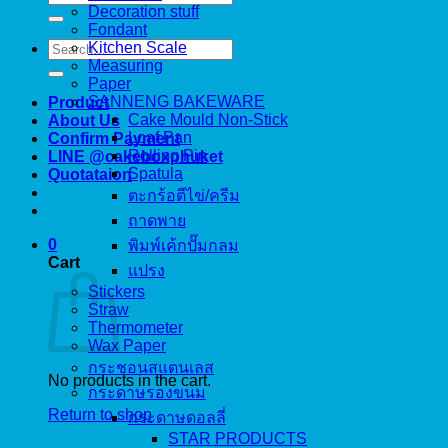
for:
Decoration stuff
Fondant
Search
Kitchen Scale
for:
Measuring
Paper
SANNENG BAKEWARE
Product
Cake Mould Non-Stick
About Us
Loaf Pan
Confirm Payment
Rolling Pin
LINE @cakeboxphuket
Spatula
Quotataion
ตะกร้อตีไข่/ครีม
ถาดพาย
0
พิมพ์เค้กปั๊มกลม
Cart
แปรง
Stickers
Straw
Thermometer
Wax Paper
กระชอนสแตนเลส
No products in the cart.
กระดาษรองขนม
Return to shop
กระดาษดอลลี่
STAR PRODUCTS