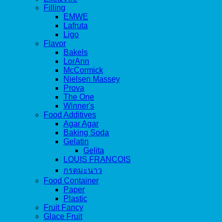
Filling
EMWE
Lafruta
Ligo
Flavor
Bakels
LorAnn
McCormick
Nielsen Massey
Prova
The One
Winner's
Food Additives
Agar Agar
Baking Soda
Gelatin
Gelita
LOUIS FRANCOIS
กรดมะนาว
Food Container
Paper
Plastic
Fruit Fancy
Glace Fruit