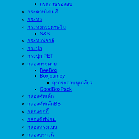
กระดาษรองอบ
กระดาษโคมสี
กระทง
กระทงกระดาษไข
S&S
กระทงฟอยล์
กระปุก
กระปุก PET
กล่องกระดาษ
BeeBox
Boxjourney
ถุงกระดาษหูเกลียว
GoodBoxPack
กล่องคัพเค้ก
กล่องคัพเค้กBB
กล่องคุกกี้
กล่องชิฟฟ่อน
กล่องทรงแบน
กล่องบราวนี่