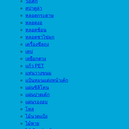
วงเค้ก
สปาตูล่า
หลอดกระดาษ
หลอดงอ
หลอดช้อน
หลอดชาไข่มุก
เครื่องซีลถุง
เทป
เหยือกตวง
แก้ว PET
แท่นวางขนม
แป้นหมุนแต่งหน้าเค้ก
แผ่นซิลิโคน
แผ่นปาดเค้ก
แผ่นรองอบ
โหล
ไม้นวดแป้ง
ไม้พาย