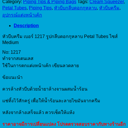
Category:
Piping Tips & Piping Bags
Tags:
Cream Squeezer
,
Petal Tubes
,
Piping Tips
,
หัวบีบกลีบดอกกุหลาบ
,
หัวบีบครีม
,
อุปกรณ์แต่งหน้าเค้ก
Description
หัวบีบครีม เบอร์ 1217 รูปกลีบดอกกุหลาบ Petal Tubes ไซส์
Medium
No: 1217
ทำจากสเตนเลส
ใช้ในการตกแต่งหน้าเค้ก เขียนลวดลาย
ข้อแนะนำ
ควรล้างหัวบีบด้วยน้ำยาล้างจานผสมน้ำร้อน
แช่ทิ้งไว้สักครู่ เพื่อให้น้ำร้อนละลายไขมันจากครีม
หลังจากล้างเสร็จแล้ว ควรเช็ดให้แห้ง
ราคาอาจมีการเปลี่ยนแปลง โปรดตรวจสอบราคากับทางร้านอีก