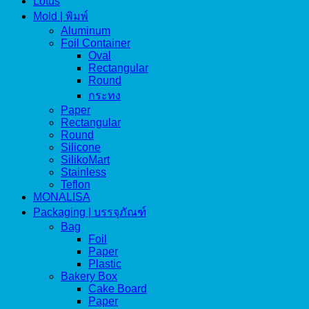
Lotus
Mold | พิมพ์
Aluminum
Foil Container
Oval
Rectangular
Round
กระทง
Paper
Rectangular
Round
Silicone
SilikoMart
Stainless
Teflon
MONALISA
Packaging | บรรจุภัณฑ์
Bag
Foil
Paper
Plastic
Bakery Box
Cake Board
Paper