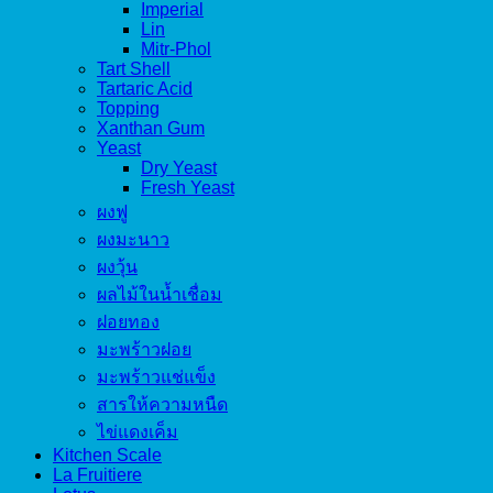
Imperial
Lin
Mitr-Phol
Tart Shell
Tartaric Acid
Topping
Xanthan Gum
Yeast
Dry Yeast
Fresh Yeast
ผงฟู
ผงมะนาว
ผงวุ้น
ผลไม้ในน้ำเชื่อม
ฝอยทอง
มะพร้าวฝอย
มะพร้าวแช่แข็ง
สารให้ความหนืด
ไข่แดงเค็ม
Kitchen Scale
La Fruitiere