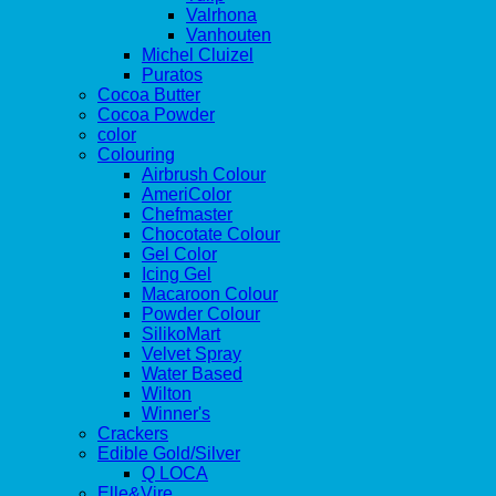
Valrhona
Vanhouten
Michel Cluizel
Puratos
Cocoa Butter
Cocoa Powder
color
Colouring
Airbrush Colour
AmeriColor
Chefmaster
Chocotate Colour
Gel Color
Icing Gel
Macaroon Colour
Powder Colour
SilikoMart
Velvet Spray
Water Based
Wilton
Winner's
Crackers
Edible Gold/Silver
Q LOCA
Elle&Vire