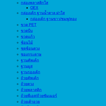
กล่องพลาสติกใส
OEX
กล่องเค้ก ฐานน้ำตาล ฝาใส
กล่องเค้ก ฐานขาว/ชมพู/ทอง
ขวด PET
ขวดบีบ
ขวดแก้ว
ช้อนไม้
ชุดช้อนตวง
ซองกระดาษ
ฐานคัพเค้ก
ฐานมูส
ฐานรองเค้ก
ถ้วยคัพเค้ก
ถ้วยตวง
ถ้วยพลาสติก
ถ้วยพีเอส/ถ้วยซัมเมอร์
ถ้วยเต้าอวย