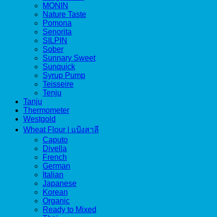
MONIN
Nature Taste
Pomona
Senorita
SILPIN
Sober
Sunnary Sweet
Sunquick
Syrup Pump
Teisseire
Tenju
Tanju
Thermometer
Westgold
Wheat Flour | แป้งสาลี
Caputo
Divella
French
German
Italian
Japanese
Korean
Organic
Ready to Mixed