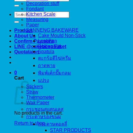
for:
Decoration stuff
Fondant
Search
Kitchen Scale
for:
Measuring
Paper
SANNENG BAKEWARE
Product
Cake Mould Non-Stick
About Us
Loaf Pan
Confirm Payment
Rolling Pin
LINE @cakeboxphuket
Spatula
Quotataion
ตะกร้อตีไข่/ครีม
ถาดพาย
0
พิมพ์เค้กปั๊มกลม
Cart
แปรง
Stickers
Straw
Thermometer
Wax Paper
กระชอนสแตนเลส
No products in the cart.
กระดาษรองขนม
Return to shop
กระดาษดอลลี่
STAR PRODUCTS