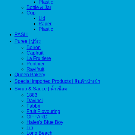
Plastic
Bottle & Jar
Cup
Lid
Paper
Plastic
PASH
Puree | ปูว์เร
Boiron
Capfruit
La Fruitiere
Ponthier
Ravifruit
Queen Bakery
Special Imported Products | สินค้านำเข้า
Syrup & Sauce | น้ำเชื่อม
1883
Davinci
Fabbri
Fruit Flovouring
GIFFARD
Hales's Blue Boy
Lin
Long Beach