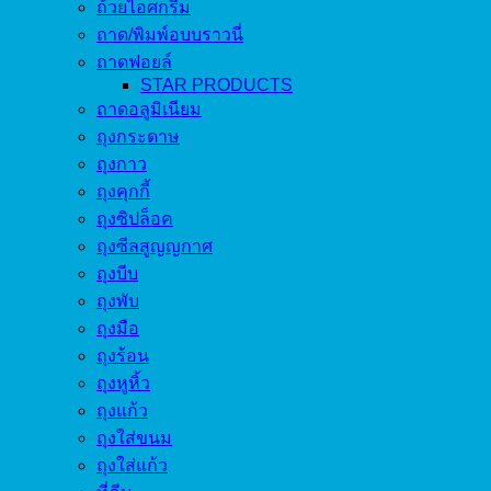
ถ้วยไอศกรีม
ถาด/พิมพ์อบบราวนี่
ถาดฟอยล์
STAR PRODUCTS
ถาดอลูมิเนียม
ถุงกระดาษ
ถุงกาว
ถุงคุกกี้
ถุงซิปล็อค
ถุงซีลสูญญกาศ
ถุงบีบ
ถุงพับ
ถุงมือ
ถุงร้อน
ถุงหูหิ้ว
ถุงแก้ว
ถุงใส่ขนม
ถุงใส่แก้ว