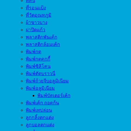
ที่คีบ
ที่รอนแป้ง
ที่วัดอุณหภูมิ
ผ้าขาวบาง
ฝาปิดแก้ว
พลาสติกพันเค้ก
พลาสติกล้อมเค้ก
พิมพ์กด
พิมพ์กดคุกกี้
พิมพ์ซิลิโคน
พิมพ์ตัดบราวนี่
พิมพ์ถ้วยจีบอลูมิเนียม
พิมพ์อลูมิเนียม
พิมพ์บัตเตอร์เค้ก
พิมพ์เค้ก ถอดก้น
พิมพ์เทปล่อน
ลูกกลิ้งตกแต่ง
ลูกบอลตกแต่ง