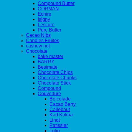
Compound Butter
CORMAN
Echire
Isigny
Lescure
Pure Butter
Cacao Nibs
Candies Fruites
cashew nut
Chocolate
bake master
BARRY
Bestmate
Chocolate Chips
Chocolate Chunks
Chocolate Stick
Compound
Couverture
Belcolade
Cacao Barry
Callebaut
Kad Kokoa
Lindt
Patissier
Tulip