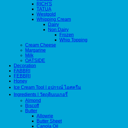
RICH'S
TATUA
Westgold
Whipping Cream
Dairy
Non Dairy
Frozen
Whip Topping
Cream Cheese
Margarine
Milk
OATSIDE
Decoration
FABBRI
FEBBRI
Honey
Ice Cream Tool | อุปกรณ์ ไอศครีม
Ingredients | วัตถุดิบเบเกอรี่
Almond
Biscoff
Butter
Allowrie
Butter Sheet
Canola Oil