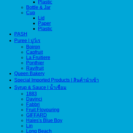
Plastic
Bottle & Jar
Cup
Lid
Paper
Plastic
PASH
Puree | ปูว์เร
Boiron
Capfruit
La Fruitiere
Ponthier
Ravifruit
Queen Bakery
Special Imported Products | สินค้านำเข้า
Syrup & Sauce | น้ำเชื่อม
1883
Davinci
Fabbri
Fruit Flovouring
GIFFARD
Hales's Blue Boy
Lin
Long Beach