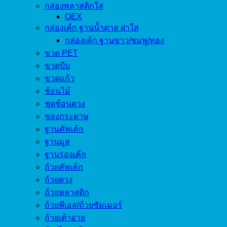
กล่องพลาสติกใส
OEX
กล่องเค้ก ฐานน้ำตาล ฝาใส
กล่องเค้ก ฐานขาว/ชมพู/ทอง
ขวด PET
ขวดบีบ
ขวดแก้ว
ช้อนไม้
ชุดช้อนตวง
ซองกระดาษ
ฐานคัพเค้ก
ฐานมูส
ฐานรองเค้ก
ถ้วยคัพเค้ก
ถ้วยตวง
ถ้วยพลาสติก
ถ้วยพีเอส/ถ้วยซัมเมอร์
ถ้วยเต้าอวย