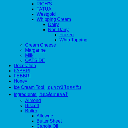
RICH'S
TATUA
Westgold
Whipping Cream
Dairy
Non Dairy
Frozen
Whip Topping
Cream Cheese
Margarine
Milk
OATSIDE
Decoration
FABBRI
FEBBRI
Honey
Ice Cream Tool | อุปกรณ์ ไอศครีม
Ingredients | วัตถุดิบเบเกอรี่
Almond
Biscoff
Butter
Allowrie
Butter Sheet
Canola Oil