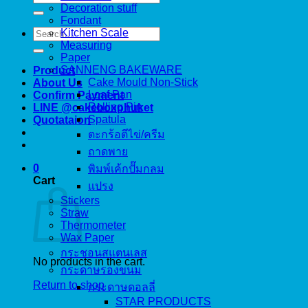
for:
Decoration stuff
Fondant
Search
Kitchen Scale
for:
Measuring
Paper
SANNENG BAKEWARE
Product
Cake Mould Non-Stick
About Us
Loaf Pan
Confirm Payment
Rolling Pin
LINE @cakeboxphuket
Spatula
Quotataion
ตะกร้อตีไข่/ครีม
ถาดพาย
0
พิมพ์เค้กปั๊มกลม
Cart
แปรง
Stickers
Straw
Thermometer
Wax Paper
กระชอนสแตนเลส
No products in the cart.
กระดาษรองขนม
Return to shop
กระดาษดอลลี่
STAR PRODUCTS