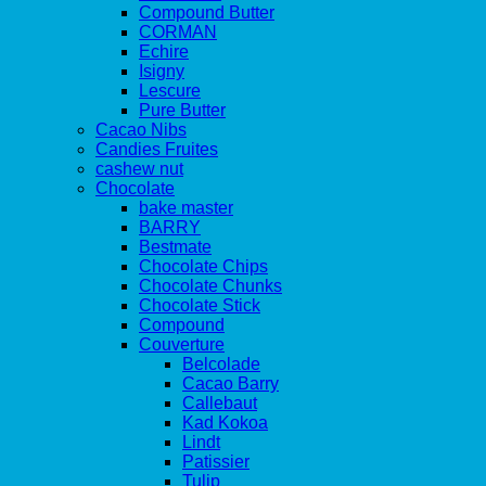
Compound Butter
CORMAN
Echire
Isigny
Lescure
Pure Butter
Cacao Nibs
Candies Fruites
cashew nut
Chocolate
bake master
BARRY
Bestmate
Chocolate Chips
Chocolate Chunks
Chocolate Stick
Compound
Couverture
Belcolade
Cacao Barry
Callebaut
Kad Kokoa
Lindt
Patissier
Tulip