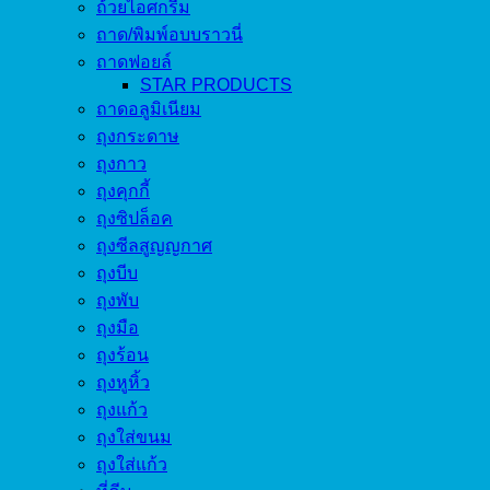
ถ้วยไอศกรีม
ถาด/พิมพ์อบบราวนี่
ถาดฟอยล์
STAR PRODUCTS
ถาดอลูมิเนียม
ถุงกระดาษ
ถุงกาว
ถุงคุกกี้
ถุงซิปล็อค
ถุงซีลสูญญกาศ
ถุงบีบ
ถุงพับ
ถุงมือ
ถุงร้อน
ถุงหูหิ้ว
ถุงแก้ว
ถุงใส่ขนม
ถุงใส่แก้ว