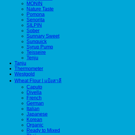
MONIN
Nature Taste
Pomona
Senorita
SILPIN
Sober
Sunnary Sweet
Sunquick
Syrup Pump
Teisseire
Tenju
Tanju
Thermometer
Westgold
Wheat Flour | แป้งสาลี
Caputo
Divella
French
German
Italian
Japanese
Korean
Organic
Ready to Mixed