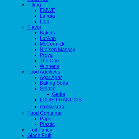
Filling
EMWE
Lafruta
Ligo
Flavor
Bakels
LorAnn
McCormick
Nielsen Massey
Prova
The One
Winner's
Food Additives
Agar Agar
Baking Soda
Gelatin
Gelita
LOUIS FRANCOIS
กรดมะนาว
Food Container
Paper
Plastic
Fruit Fancy
Glace Fruit