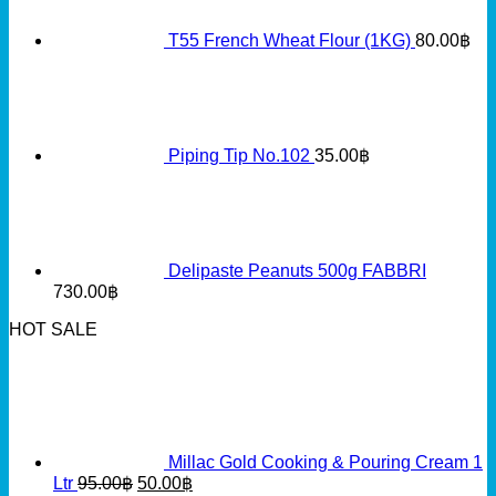
T55 French Wheat Flour (1KG)
80.00
฿
Piping Tip No.102
35.00
฿
Delipaste Peanuts 500g FABBRI
730.00
฿
HOT SALE
Millac Gold Cooking & Pouring Cream 1
Original
Current
Ltr
95.00
฿
50.00
฿