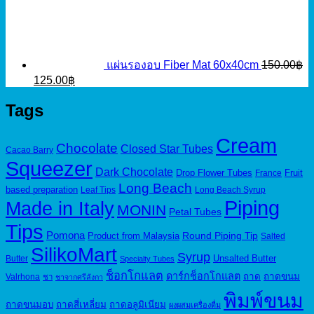
price
price
was:
is:
95.00฿.
50.00฿.
แผ่นรองอบ Fiber Mat 60x40cm
150.00
฿
Original
Current
125.00
฿
price
price
was:
is:
Tags
150.00฿.
125.00฿.
Cream
Chocolate
Closed Star Tubes
Cacao Barry
Squeezer
Dark Chocolate
Drop Flower Tubes
Fruit
France
Long Beach
based preparation
Leaf Tips
Long Beach Syrup
Piping
Made in Italy
MONIN
Petal Tubes
Tips
Pomona
Round Piping Tip
Product from Malaysia
Salted
SilikoMart
Syrup
Unsalted Butter
Butter
Specialty Tubes
ช็อกโกแลต
ดาร์กช็อกโกแลต
ถาด
ถาดขนม
Valrhona
ชา
ชาจากศรีลังกา
พิมพ์ขนม
ถาดขนมอบ
ถาดสี่เหลี่ยม
ถาดอลูมิเนียม
ผงผสมเครื่องดื่ม