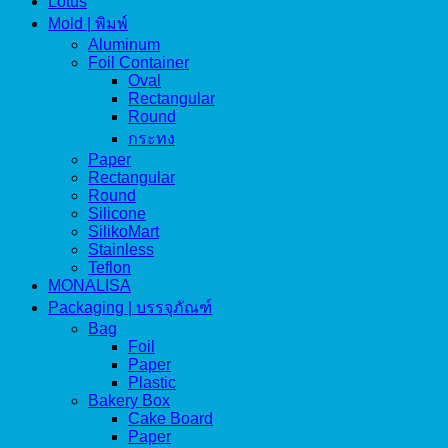
Lotus
Mold | พิมพ์
Aluminum
Foil Container
Oval
Rectangular
Round
กระทง
Paper
Rectangular
Round
Silicone
SilikoMart
Stainless
Teflon
MONALISA
Packaging | บรรจุภัณฑ์
Bag
Foil
Paper
Plastic
Bakery Box
Cake Board
Paper