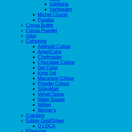
Valrhona
Vanhouten
Michel Cluizel
Puratos
Cocoa Butter
Cocoa Powder
color
Colouring
Airbrush Colour
AmeriColor
Chefmaster
Chocotate Colour
Gel Color
Icing Gel
Macaroon Colour
Powder Colour
SilikoMart
Velvet Spray
Water Based
Wilton
Winner's
Crackers
Edible Gold/Silver
Q LOCA
Elle&Vire