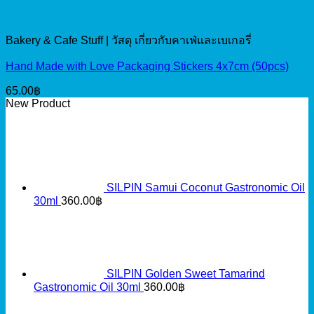
Bakery & Cafe Stuff | วัสดุ เกี่ยวกับคาเฟ่และเบเกอรี่
Hand Made with Love Packaging Stickers 4x7cm (50pcs)
65.00
฿
New Product
SILPIN Samui Coconut Gastronomic Oil
30ml
360.00
฿
SILPIN Golden Sweet Tamarind
Gastronomic Oil 30ml
360.00
฿