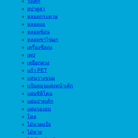
วงเค้ก
สปาตูล่า
หลอดกระดาษ
หลอดงอ
หลอดช้อน
หลอดชาไข่มุก
เครื่องซีลถุง
เทป
เหยือกตวง
แก้ว PET
แท่นวางขนม
แป้นหมุนแต่งหน้าเค้ก
แผ่นซิลิโคน
แผ่นปาดเค้ก
แผ่นรองอบ
โหล
ไม้นวดแป้ง
ไม้พาย