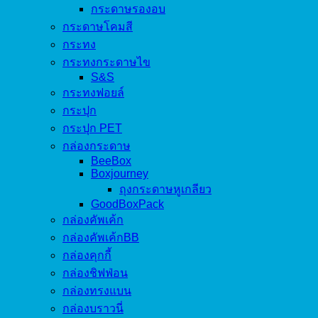
กระดาษรองอบ
กระดาษโคมสี
กระทง
กระทงกระดาษไข
S&S
กระทงฟอยล์
กระปุก
กระปุก PET
กล่องกระดาษ
BeeBox
Boxjourney
ถุงกระดาษหูเกลียว
GoodBoxPack
กล่องคัพเค้ก
กล่องคัพเค้กBB
กล่องคุกกี้
กล่องชิฟฟ่อน
กล่องทรงแบน
กล่องบราวนี่