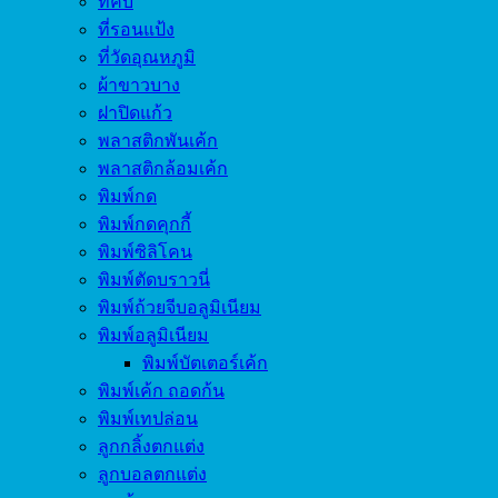
ที่คีบ
ที่รอนแป้ง
ที่วัดอุณหภูมิ
ผ้าขาวบาง
ฝาปิดแก้ว
พลาสติกพันเค้ก
พลาสติกล้อมเค้ก
พิมพ์กด
พิมพ์กดคุกกี้
พิมพ์ซิลิโคน
พิมพ์ตัดบราวนี่
พิมพ์ถ้วยจีบอลูมิเนียม
พิมพ์อลูมิเนียม
พิมพ์บัตเตอร์เค้ก
พิมพ์เค้ก ถอดก้น
พิมพ์เทปล่อน
ลูกกลิ้งตกแต่ง
ลูกบอลตกแต่ง