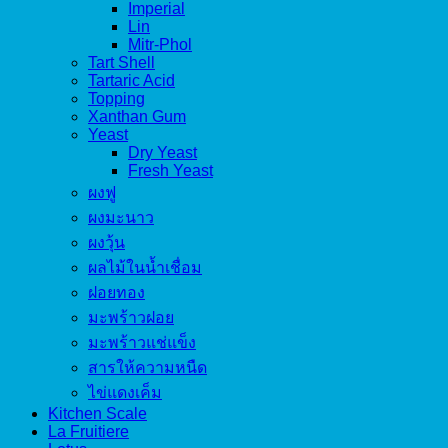
Imperial
Lin
Mitr-Phol
Tart Shell
Tartaric Acid
Topping
Xanthan Gum
Yeast
Dry Yeast
Fresh Yeast
ผงฟู
ผงมะนาว
ผงวุ้น
ผลไม้ในน้ำเชื่อม
ฝอยทอง
มะพร้าวฝอย
มะพร้าวแช่แข็ง
สารให้ความหนืด
ไข่แดงเค็ม
Kitchen Scale
La Fruitiere