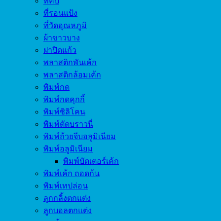
ที่คีบ
ที่รอนแป้ง
ที่วัดอุณหภูมิ
ผ้าขาวบาง
ฝาปิดแก้ว
พลาสติกพันเค้ก
พลาสติกล้อมเค้ก
พิมพ์กด
พิมพ์กดคุกกี้
พิมพ์ซิลิโคน
พิมพ์ตัดบราวนี่
พิมพ์ถ้วยจีบอลูมิเนียม
พิมพ์อลูมิเนียม
พิมพ์บัตเตอร์เค้ก
พิมพ์เค้ก ถอดก้น
พิมพ์เทปล่อน
ลูกกลิ้งตกแต่ง
ลูกบอลตกแต่ง