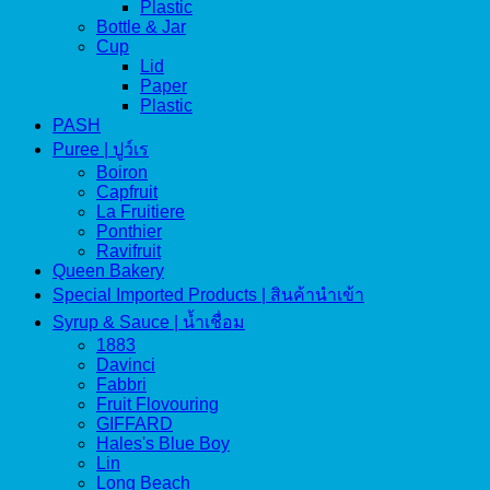
Plastic
Bottle & Jar
Cup
Lid
Paper
Plastic
PASH
Puree | ปูว์เร
Boiron
Capfruit
La Fruitiere
Ponthier
Ravifruit
Queen Bakery
Special Imported Products | สินค้านำเข้า
Syrup & Sauce | น้ำเชื่อม
1883
Davinci
Fabbri
Fruit Flovouring
GIFFARD
Hales's Blue Boy
Lin
Long Beach