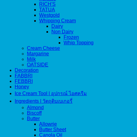
RICH'S
TATUA
Westgold
Whipping Cream
Dairy
Non Dairy
Frozen
Whip Topping
Cream Cheese
Margarine
Milk
OATSIDE
Decoration
FABBRI
FEBBRI
Honey
Ice Cream Tool | อุปกรณ์ ไอศครีม
Ingredients | วัตถุดิบเบเกอรี่
Almond
Biscoff
Butter
Allowrie
Butter Sheet
Canola Oil