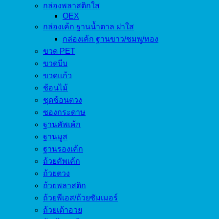
กล่องพลาสติกใส
OEX
กล่องเค้ก ฐานน้ำตาล ฝาใส
กล่องเค้ก ฐานขาว/ชมพู/ทอง
ขวด PET
ขวดบีบ
ขวดแก้ว
ช้อนไม้
ชุดช้อนตวง
ซองกระดาษ
ฐานคัพเค้ก
ฐานมูส
ฐานรองเค้ก
ถ้วยคัพเค้ก
ถ้วยตวง
ถ้วยพลาสติก
ถ้วยพีเอส/ถ้วยซัมเมอร์
ถ้วยเต้าอวย