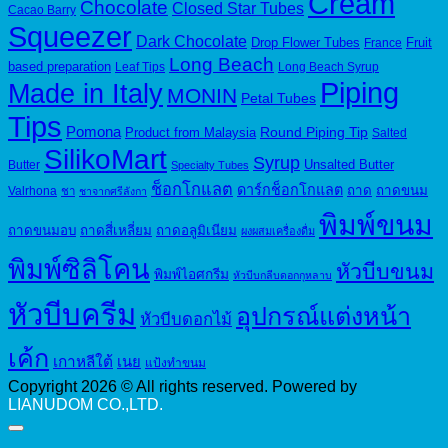
Cream
Chocolate
Closed Star Tubes
Cacao Barry
Squeezer
Dark Chocolate
Drop Flower Tubes
Fruit
France
Long Beach
based preparation
Leaf Tips
Long Beach Syrup
Piping
Made in Italy
MONIN
Petal Tubes
Tips
Pomona
Round Piping Tip
Product from Malaysia
Salted
SilikoMart
Syrup
Unsalted Butter
Butter
Specialty Tubes
ช็อกโกแลต
ดาร์กช็อกโกแลต
ถาด
ถาดขนม
Valrhona
ชา
ชาจากศรีลังกา
พิมพ์ขนม
ถาดขนมอบ
ถาดสี่เหลี่ยม
ถาดอลูมิเนียม
ผงผสมเครื่องดื่ม
พิมพ์ซิลิโคน
หัวบีบขนม
พิมพ์ไอศกรีม
หัวบีบกลีบดอกกุหลาบ
หัวบีบครีม
อุปกรณ์แต่งหน้า
หัวบีบดอกไม้
เค้ก
เกาหลีใต้
เนย
แป้งทำขนม
Copyright 2026 © All rights reserved. Powered by
LIANUDOM CO.,LTD.