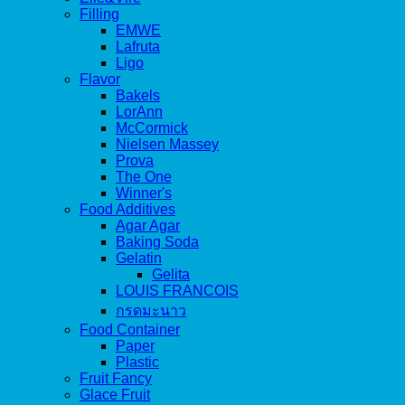
Filling
EMWE
Lafruta
Ligo
Flavor
Bakels
LorAnn
McCormick
Nielsen Massey
Prova
The One
Winner's
Food Additives
Agar Agar
Baking Soda
Gelatin
Gelita
LOUIS FRANCOIS
กรดมะนาว
Food Container
Paper
Plastic
Fruit Fancy
Glace Fruit