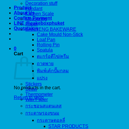
Decoration stuff
Product
Fondant
About Us
Kitchen Scale
Confirm Payment
Measuring
LINE @cakeboxphuket
Paper
Quotataion
SANNENG BAKEWARE
Cake Mould Non-Stick
Loaf Pan
Rolling Pin
0
Spatula
Cart
ตะกร้อตีไข่/ครีม
ถาดพาย
พิมพ์เค้กปั๊มกลม
แปรง
Stickers
No products in the cart.
Straw
Thermometer
Return to shop
Wax Paper
กระชอนสแตนเลส
กระดาษรองขนม
กระดาษดอลลี่
STAR PRODUCTS