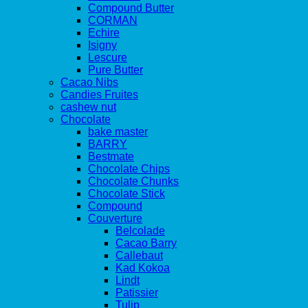
Compound Butter
CORMAN
Echire
Isigny
Lescure
Pure Butter
Cacao Nibs
Candies Fruites
cashew nut
Chocolate
bake master
BARRY
Bestmate
Chocolate Chips
Chocolate Chunks
Chocolate Stick
Compound
Couverture
Belcolade
Cacao Barry
Callebaut
Kad Kokoa
Lindt
Patissier
Tulip