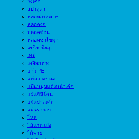
วงเค้ก
สปาตูล่า
หลอดกระดาษ
หลอดงอ
หลอดช้อน
หลอดชาไข่มุก
เครื่องซีลถุง
เทป
เหยือกตวง
แก้ว PET
แท่นวางขนม
แป้นหมุนแต่งหน้าเค้ก
แผ่นซิลิโคน
แผ่นปาดเค้ก
แผ่นรองอบ
โหล
ไม้นวดแป้ง
ไม้พาย