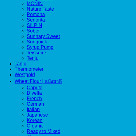
MONIN
Nature Taste
Pomona
Senorita
SILPIN
Sober
Sunnary Sweet
Sunquick
Syrup Pump
Teisseire
Tenju
Tanju
Thermometer
Westgold
Wheat Flour | แป้งสาลี
Caputo
Divella
French
German
Italian
Japanese
Korean
Organic
Ready to Mixed