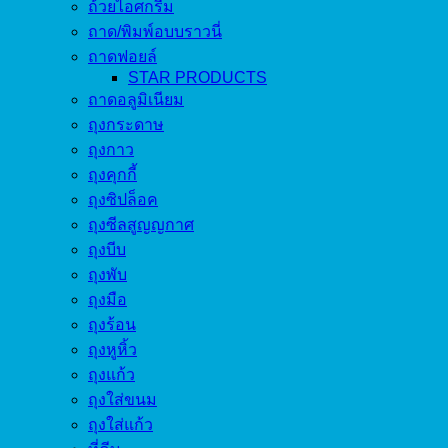
ถ้วยไอศกรีม
ถาด/พิมพ์อบบราวนี่
ถาดฟอยล์
STAR PRODUCTS
ถาดอลูมิเนียม
ถุงกระดาษ
ถุงกาว
ถุงคุกกี้
ถุงซิปล็อค
ถุงซีลสูญญกาศ
ถุงบีบ
ถุงพับ
ถุงมือ
ถุงร้อน
ถุงหูหิ้ว
ถุงแก้ว
ถุงใส่ขนม
ถุงใส่แก้ว