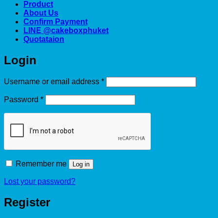
Product
About Us
Confirm Payment
LINE @cakeboxphuket
Quotataion
Login
Required
Username or email address
*
Required
Password
*
Remember me
Log in
Lost your password?
Register