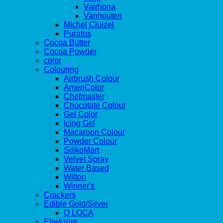
Valrhona
Vanhouten
Michel Cluizel
Puratos
Cocoa Butter
Cocoa Powder
color
Colouring
Airbrush Colour
AmeriColor
Chefmaster
Chocotate Colour
Gel Color
Icing Gel
Macaroon Colour
Powder Colour
SilikoMart
Velvet Spray
Water Based
Wilton
Winner's
Crackers
Edible Gold/Silver
Q LOCA
Elle&Vire