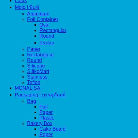
Lotus
Mold | พิมพ์
Aluminum
Foil Container
Oval
Rectangular
Round
กระทง
Paper
Rectangular
Round
Silicone
SilikoMart
Stainless
Teflon
MONALISA
Packaging | บรรจุภัณฑ์
Bag
Foil
Paper
Plastic
Bakery Box
Cake Board
Paper