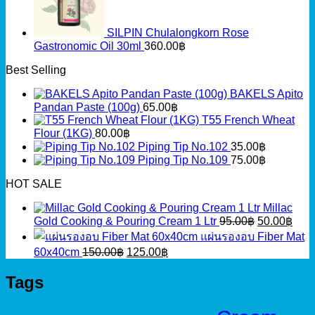
SILPIN Chulalongkorn Rose
Gastronomic Oil 30ml
360.00
฿
Best Selling
BAKELS Apito
Pandan Paste (100g)
65.00
฿
T55 French Wheat
Flour (1KG)
80.00
฿
Piping Tip No.102
35.00
฿
Piping Tip No.109
75.00
฿
HOT SALE
Millac
Original
Curr
Gold Cooking & Pouring Cream 1 Ltr
95.00
฿
50.00
฿
price
pric
แผ่นรองอบ Fiber Mat
was:
is:
Original
Current
60x40cm
150.00
฿
125.00
฿
95.00฿.
50.0
price
price
was:
is:
Tags
150.00฿.
125.00฿.