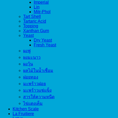
Imperial
Lin
Mitr-Phol
Tart Shell
Tartaric Acid
Topping
Xanthan Gum
Yeast
Dry Yeast
Fresh Yeast
ผงฟู
ผงมะนาว
ผงวุ้น
ผลไม้ในน้ำเชื่อม
ฝอยทอง
มะพร้าวฝอย
มะพร้าวแช่แข็ง
สารให้ความหนืด
ไข่แดงเค็ม
Kitchen Scale
La Fruitiere