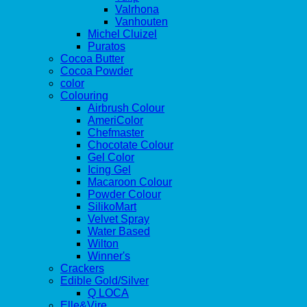
Valrhona
Vanhouten
Michel Cluizel
Puratos
Cocoa Butter
Cocoa Powder
color
Colouring
Airbrush Colour
AmeriColor
Chefmaster
Chocotate Colour
Gel Color
Icing Gel
Macaroon Colour
Powder Colour
SilikoMart
Velvet Spray
Water Based
Wilton
Winner's
Crackers
Edible Gold/Silver
Q LOCA
Elle&Vire