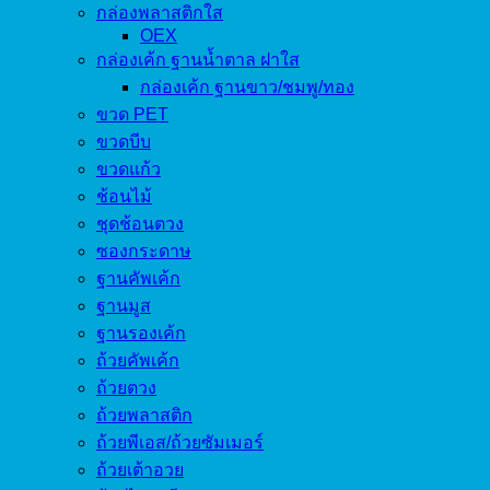
กล่องพลาสติกใส
OEX
กล่องเค้ก ฐานน้ำตาล ฝาใส
กล่องเค้ก ฐานขาว/ชมพู/ทอง
ขวด PET
ขวดบีบ
ขวดแก้ว
ช้อนไม้
ชุดช้อนตวง
ซองกระดาษ
ฐานคัพเค้ก
ฐานมูส
ฐานรองเค้ก
ถ้วยคัพเค้ก
ถ้วยตวง
ถ้วยพลาสติก
ถ้วยพีเอส/ถ้วยซัมเมอร์
ถ้วยเต้าอวย