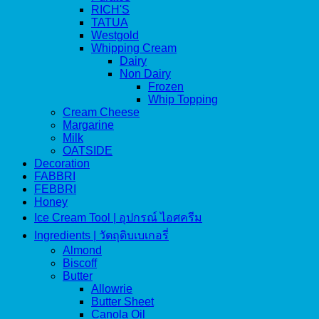
RICH'S
TATUA
Westgold
Whipping Cream
Dairy
Non Dairy
Frozen
Whip Topping
Cream Cheese
Margarine
Milk
OATSIDE
Decoration
FABBRI
FEBBRI
Honey
Ice Cream Tool | อุปกรณ์ ไอศครีม
Ingredients | วัตถุดิบเบเกอรี่
Almond
Biscoff
Butter
Allowrie
Butter Sheet
Canola Oil