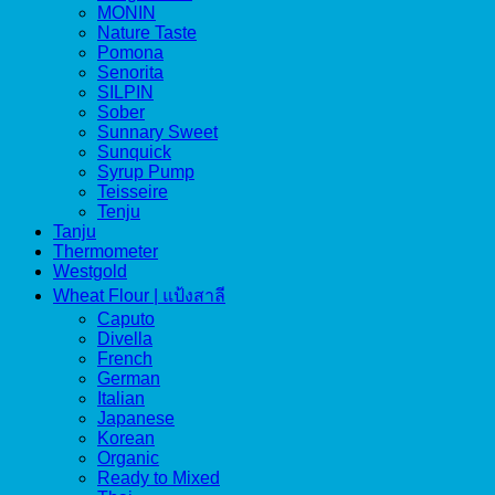
MONIN
Nature Taste
Pomona
Senorita
SILPIN
Sober
Sunnary Sweet
Sunquick
Syrup Pump
Teisseire
Tenju
Tanju
Thermometer
Westgold
Wheat Flour | แป้งสาลี
Caputo
Divella
French
German
Italian
Japanese
Korean
Organic
Ready to Mixed