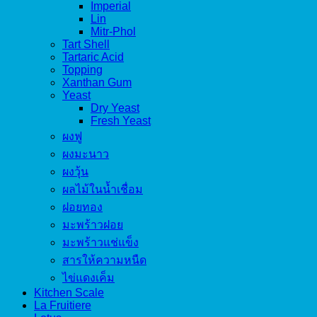
Imperial
Lin
Mitr-Phol
Tart Shell
Tartaric Acid
Topping
Xanthan Gum
Yeast
Dry Yeast
Fresh Yeast
ผงฟู
ผงมะนาว
ผงวุ้น
ผลไม้ในน้ำเชื่อม
ฝอยทอง
มะพร้าวฝอย
มะพร้าวแช่แข็ง
สารให้ความหนืด
ไข่แดงเค็ม
Kitchen Scale
La Fruitiere