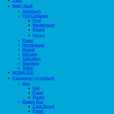
Lotus
Mold | พิมพ์
Aluminum
Foil Container
Oval
Rectangular
Round
กระทง
Paper
Rectangular
Round
Silicone
SilikoMart
Stainless
Teflon
MONALISA
Packaging | บรรจุภัณฑ์
Bag
Foil
Paper
Plastic
Bakery Box
Cake Board
Paper