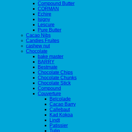
Compound Butter
CORMAN
Echire
Isigny
Lescure
Pure Butter
Cacao Nibs
Candies Fruites
cashew nut
Chocolate
bake master
BARRY
Bestmate
Chocolate Chips
Chocolate Chunks
Chocolate Stick
Compound
Couverture
Belcolade
Cacao Barry
Callebaut
Kad Kokoa
Lindt
Patissier
Tulip