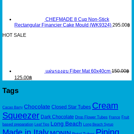
CHEFMADE 8 Cup Non-Stick
Rectangular Financier Cake Mould (WK9324)
295.00
฿
HOT SALE
แผ่นรองอบ Fiber Mat 60x40cm
150.00
฿
Original
Current
125.00
฿
price
price
was:
is:
Tags
150.00฿.
125.00฿.
Cream
Chocolate
Closed Star Tubes
Cacao Barry
Squeezer
Dark Chocolate
Drop Flower Tubes
Fruit
France
Long Beach
based preparation
Leaf Tips
Long Beach Syrup
Piping
Made in Italy
MONIN
Petal Tubes