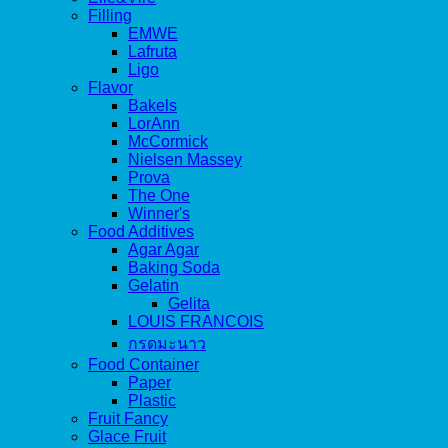
Filling
EMWE
Lafruta
Ligo
Flavor
Bakels
LorAnn
McCormick
Nielsen Massey
Prova
The One
Winner's
Food Additives
Agar Agar
Baking Soda
Gelatin
Gelita
LOUIS FRANCOIS
กรดมะนาว
Food Container
Paper
Plastic
Fruit Fancy
Glace Fruit