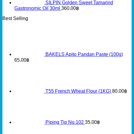
SILPIN Golden Sweet Tamarind
Gastronomic Oil 30ml
360.00
฿
Best Selling
BAKELS Apito Pandan Paste (100g)
65.00
฿
T55 French Wheat Flour (1KG)
80.00
฿
Piping Tip No.102
35.00
฿