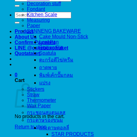
for:
Decoration stuff
Fondant
Search
Kitchen Scale
for:
Measuring
Paper
SANNENG BAKEWARE
Product
Cake Mould Non-Stick
About Us
Loaf Pan
Confirm Payment
Rolling Pin
LINE @cakeboxphuket
Spatula
Quotataion
ตะกร้อตีไข่/ครีม
ถาดพาย
0
พิมพ์เค้กปั๊มกลม
Cart
แปรง
Stickers
Straw
Thermometer
Wax Paper
กระชอนสแตนเลส
No products in the cart.
กระดาษรองขนม
Return to shop
กระดาษดอลลี่
STAR PRODUCTS