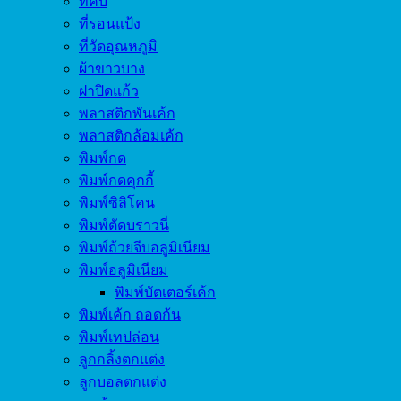
ที่คีบ
ที่รอนแป้ง
ที่วัดอุณหภูมิ
ผ้าขาวบาง
ฝาปิดแก้ว
พลาสติกพันเค้ก
พลาสติกล้อมเค้ก
พิมพ์กด
พิมพ์กดคุกกี้
พิมพ์ซิลิโคน
พิมพ์ตัดบราวนี่
พิมพ์ถ้วยจีบอลูมิเนียม
พิมพ์อลูมิเนียม
พิมพ์บัตเตอร์เค้ก
พิมพ์เค้ก ถอดก้น
พิมพ์เทปล่อน
ลูกกลิ้งตกแต่ง
ลูกบอลตกแต่ง