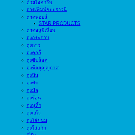
ถ้วยไอศกรีม
ถาด/พิมพ์อบบราวนี่
ถาดฟอยล์
STAR PRODUCTS
ถาดอลูมิเนียม
ถุงกระดาษ
ถุงกาว
ถุงคุกกี้
ถุงซิปล็อค
ถุงซีลสูญญกาศ
ถุงบีบ
ถุงพับ
ถุงมือ
ถุงร้อน
ถุงหูหิ้ว
ถุงแก้ว
ถุงใส่ขนม
ถุงใส่แก้ว