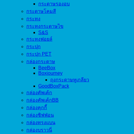
กระดาษรองอบ
กระดาษโคมสี
กระทง
กระทงกระดาษไข
S&S
กระทงฟอยล์
กระปุก
กระปุก PET
กล่องกระดาษ
BeeBox
Boxjourney
ถุงกระดาษหูเกลียว
GoodBoxPack
กล่องคัพเค้ก
กล่องคัพเค้กBB
กล่องคุกกี้
กล่องชิฟฟ่อน
กล่องทรงแบน
กล่องบราวนี่