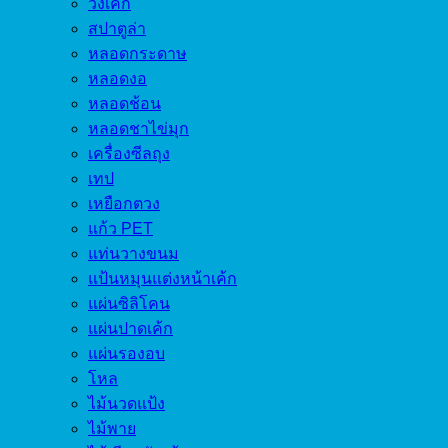
วงเค้ก
สปาตูล่า
หลอดกระดาษ
หลอดงอ
หลอดช้อน
หลอดชาไข่มุก
เครื่องซีลถุง
เทป
เหยือกตวง
แก้ว PET
แท่นวางขนม
แป้นหมุนแต่งหน้าเค้ก
แผ่นซิลิโคน
แผ่นปาดเค้ก
แผ่นรองอบ
โหล
ไม้นวดแป้ง
ไม้พาย