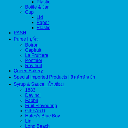
Plastic
Bottle & Jar
Cup
Lid
Paper
Plastic
PASH
Puree | ปูว์เร
Boiron
Capfruit
La Fruitiere
Ponthier
Ravifruit
Queen Bakery
Special Imported Products | สินค้านำเข้า
Syrup & Sauce | น้ำเชื่อม
1883
Davinci
Fabbri
Fruit Flovouring
GIFFARD
Hales's Blue Boy
Lin
Long Beach