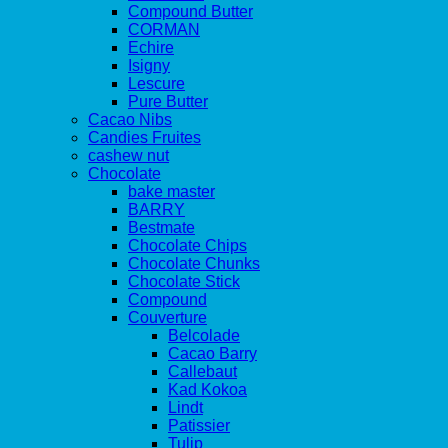
Compound Butter
CORMAN
Echire
Isigny
Lescure
Pure Butter
Cacao Nibs
Candies Fruites
cashew nut
Chocolate
bake master
BARRY
Bestmate
Chocolate Chips
Chocolate Chunks
Chocolate Stick
Compound
Couverture
Belcolade
Cacao Barry
Callebaut
Kad Kokoa
Lindt
Patissier
Tulip