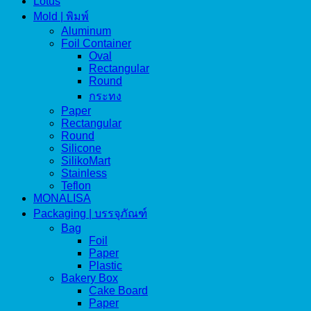
Lotus
Mold | พิมพ์
Aluminum
Foil Container
Oval
Rectangular
Round
กระทง
Paper
Rectangular
Round
Silicone
SilikoMart
Stainless
Teflon
MONALISA
Packaging | บรรจุภัณฑ์
Bag
Foil
Paper
Plastic
Bakery Box
Cake Board
Paper