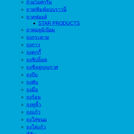
ถ้วยไอศกรีม
ถาด/พิมพ์อบบราวนี่
ถาดฟอยล์
STAR PRODUCTS
ถาดอลูมิเนียม
ถุงกระดาษ
ถุงกาว
ถุงคุกกี้
ถุงซิปล็อค
ถุงซีลสูญญกาศ
ถุงบีบ
ถุงพับ
ถุงมือ
ถุงร้อน
ถุงหูหิ้ว
ถุงแก้ว
ถุงใส่ขนม
ถุงใส่แก้ว