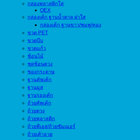
กล่องพลาสติกใส
OEX
กล่องเค้ก ฐานน้ำตาล ฝาใส
กล่องเค้ก ฐานขาว/ชมพู/ทอง
ขวด PET
ขวดบีบ
ขวดแก้ว
ช้อนไม้
ชุดช้อนตวง
ซองกระดาษ
ฐานคัพเค้ก
ฐานมูส
ฐานรองเค้ก
ถ้วยคัพเค้ก
ถ้วยตวง
ถ้วยพลาสติก
ถ้วยพีเอส/ถ้วยซัมเมอร์
ถ้วยเต้าอวย