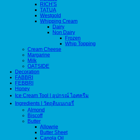
RICH'S
TATUA
Westgold
Whipping Cream
Dairy
Non Dairy
Frozen
Whip Topping
Cream Cheese
Margarine
Milk
OATSIDE
Decoration
FABBRI
FEBBRI
Honey
Ice Cream Tool | อุปกรณ์ ไอศครีม
Ingredients | วัตถุดิบเบเกอรี่
Almond
Biscoff
Butter
Allowrie
Butter Sheet
Canola Oil