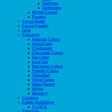
Valrhona
Vanhouten
Michel Cluizel
Puratos
Cocoa Butter
Cocoa Powder
color
Colouring
Airbrush Colour
AmeriColor
Chefmaster
Chocotate Colour
Gel Color
Icing Gel
Macaroon Colour
Powder Colour
SilikoMart
Velvet Spray
Water Based
Wilton
Winner's
Crackers
Edible Gold/Silver
Q LOCA
Elle&Vire