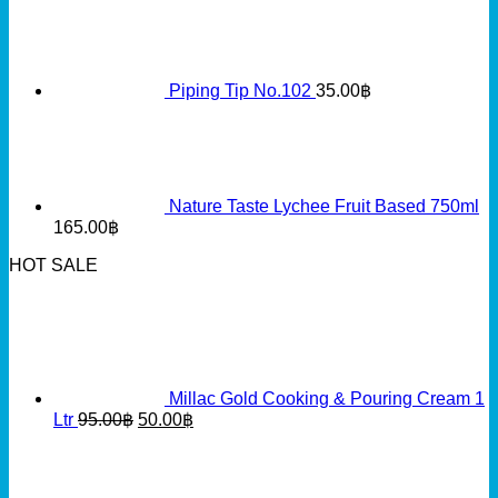
Piping Tip No.102
35.00
฿
Nature Taste Lychee Fruit Based 750ml
165.00
฿
HOT SALE
Millac Gold Cooking & Pouring Cream 1
Original
Current
Ltr
95.00
฿
50.00
฿
price
price
was:
is:
95.00฿.
50.00฿.