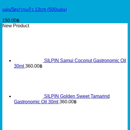
แผ่นปิดปากแก้ว 13cm (500แผ่น)
150.00
฿
New Product
SILPIN Samui Coconut Gastronomic Oil
30ml
360.00
฿
SILPIN Golden Sweet Tamarind
Gastronomic Oil 30ml
360.00
฿