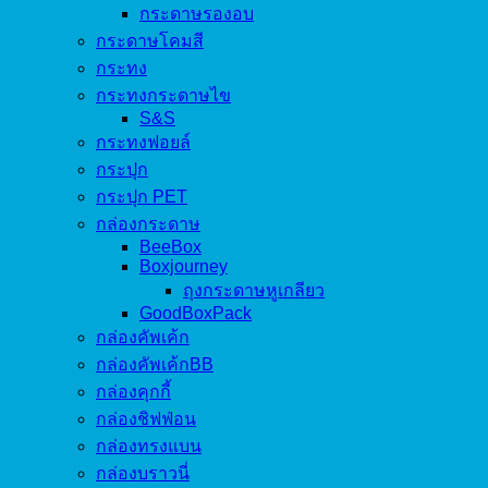
กระดาษรองอบ
กระดาษโคมสี
กระทง
กระทงกระดาษไข
S&S
กระทงฟอยล์
กระปุก
กระปุก PET
กล่องกระดาษ
BeeBox
Boxjourney
ถุงกระดาษหูเกลียว
GoodBoxPack
กล่องคัพเค้ก
กล่องคัพเค้กBB
กล่องคุกกี้
กล่องชิฟฟ่อน
กล่องทรงแบน
กล่องบราวนี่