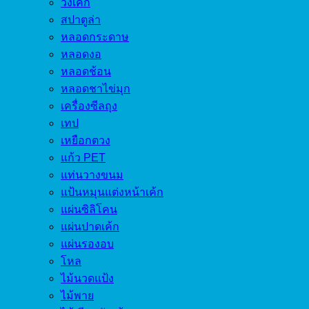
วงเค้ก
สปาตูล่า
หลอดกระดาษ
หลอดงอ
หลอดช้อน
หลอดชาไข่มุก
เครื่องซีลถุง
เทป
เหยือกตวง
แก้ว PET
แท่นวางขนม
แป้นหมุนแต่งหน้าเค้ก
แผ่นซิลิโคน
แผ่นปาดเค้ก
แผ่นรองอบ
โหล
ไม้นวดแป้ง
ไม้พาย