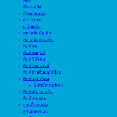
ที่คีบ
ที่รอนแป้ง
ที่วัดอุณหภูมิ
ผ้าขาวบาง
ฝาปิดแก้ว
พลาสติกพันเค้ก
พลาสติกล้อมเค้ก
พิมพ์กด
พิมพ์กดคุกกี้
พิมพ์ซิลิโคน
พิมพ์ตัดบราวนี่
พิมพ์ถ้วยจีบอลูมิเนียม
พิมพ์อลูมิเนียม
พิมพ์บัตเตอร์เค้ก
พิมพ์เค้ก ถอดก้น
พิมพ์เทปล่อน
ลูกกลิ้งตกแต่ง
ลูกบอลตกแต่ง