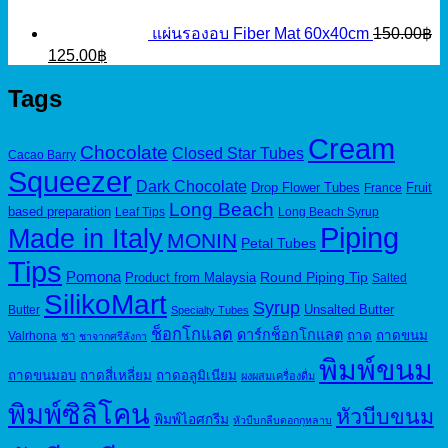
แผ่นรองอบ Fiber Mat 60x40cm
150.00
฿
Original
Current
125.00
฿
price
price
was:
is:
Tags
150.00฿.
125.00฿.
Cream
Chocolate
Closed Star Tubes
Cacao Barry
Squeezer
Dark Chocolate
Drop Flower Tubes
Fruit
France
Long Beach
based preparation
Leaf Tips
Long Beach Syrup
Piping
Made in Italy
MONIN
Petal Tubes
Tips
Pomona
Round Piping Tip
Product from Malaysia
Salted
SilikoMart
Syrup
Unsalted Butter
Butter
Specialty Tubes
ช็อกโกแลต
ดาร์กช็อกโกแลต
ถาด
ถาดขนม
Valrhona
ชา
ชาจากศรีลังกา
พิมพ์ขนม
ถาดขนมอบ
ถาดสี่เหลี่ยม
ถาดอลูมิเนียม
ผงผสมเครื่องดื่ม
พิมพ์ซิลิโคน
หัวบีบขนม
พิมพ์ไอศกรีม
หัวบีบกลีบดอกกุหลาบ