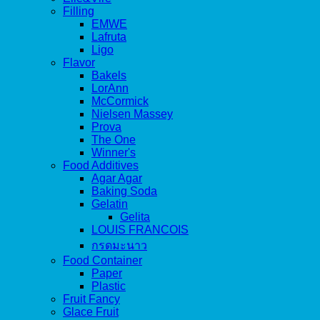
Filling
EMWE
Lafruta
Ligo
Flavor
Bakels
LorAnn
McCormick
Nielsen Massey
Prova
The One
Winner's
Food Additives
Agar Agar
Baking Soda
Gelatin
Gelita
LOUIS FRANCOIS
กรดมะนาว
Food Container
Paper
Plastic
Fruit Fancy
Glace Fruit