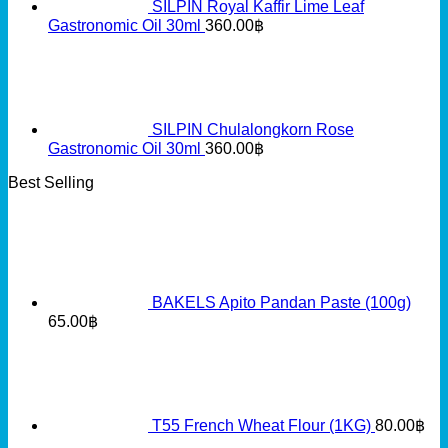
SILPIN Royal Kaffir Lime Leaf
Gastronomic Oil 30ml
360.00
฿
SILPIN Chulalongkorn Rose
Gastronomic Oil 30ml
360.00
฿
Best Selling
BAKELS Apito Pandan Paste (100g)
65.00
฿
T55 French Wheat Flour (1KG)
80.00
฿