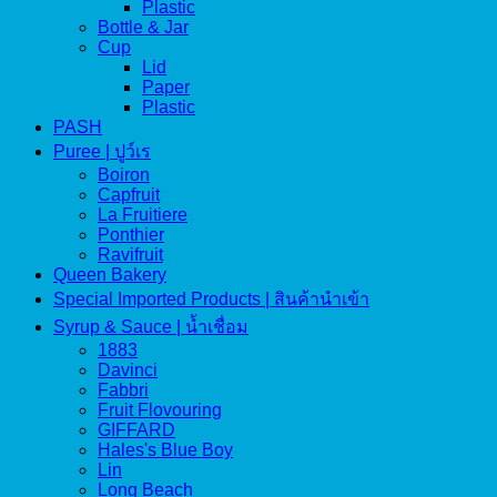
Plastic
Bottle & Jar
Cup
Lid
Paper
Plastic
PASH
Puree | ปูว์เร
Boiron
Capfruit
La Fruitiere
Ponthier
Ravifruit
Queen Bakery
Special Imported Products | สินค้านำเข้า
Syrup & Sauce | น้ำเชื่อม
1883
Davinci
Fabbri
Fruit Flovouring
GIFFARD
Hales's Blue Boy
Lin
Long Beach