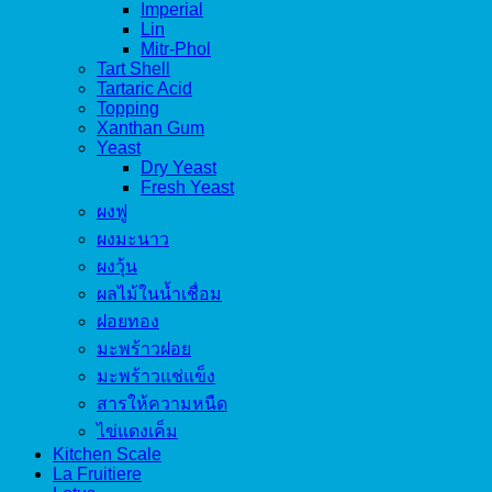
Imperial
Lin
Mitr-Phol
Tart Shell
Tartaric Acid
Topping
Xanthan Gum
Yeast
Dry Yeast
Fresh Yeast
ผงฟู
ผงมะนาว
ผงวุ้น
ผลไม้ในน้ำเชื่อม
ฝอยทอง
มะพร้าวฝอย
มะพร้าวแช่แข็ง
สารให้ความหนืด
ไข่แดงเค็ม
Kitchen Scale
La Fruitiere