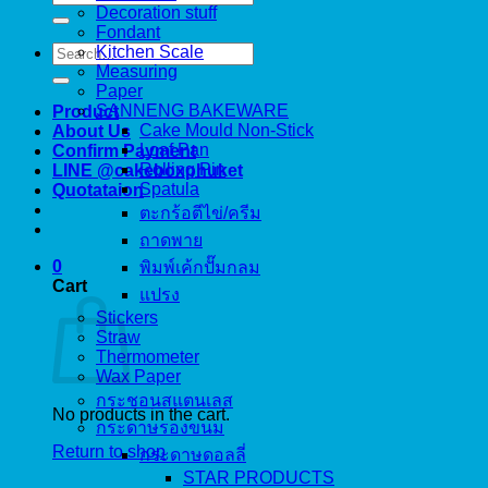
for:
Decoration stuff
Fondant
Search
Kitchen Scale
for:
Measuring
Paper
SANNENG BAKEWARE
Product
Cake Mould Non-Stick
About Us
Loaf Pan
Confirm Payment
Rolling Pin
LINE @cakeboxphuket
Spatula
Quotataion
ตะกร้อตีไข่/ครีม
ถาดพาย
0
พิมพ์เค้กปั๊มกลม
Cart
แปรง
Stickers
Straw
Thermometer
Wax Paper
กระชอนสแตนเลส
No products in the cart.
กระดาษรองขนม
Return to shop
กระดาษดอลลี่
STAR PRODUCTS