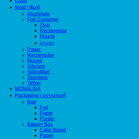
Lotus
Mold | พิมพ์
Aluminum
Foil Container
Oval
Rectangular
Round
กระทง
Paper
Rectangular
Round
Silicone
SilikoMart
Stainless
Teflon
MONALISA
Packaging | บรรจุภัณฑ์
Bag
Foil
Paper
Plastic
Bakery Box
Cake Board
Paper