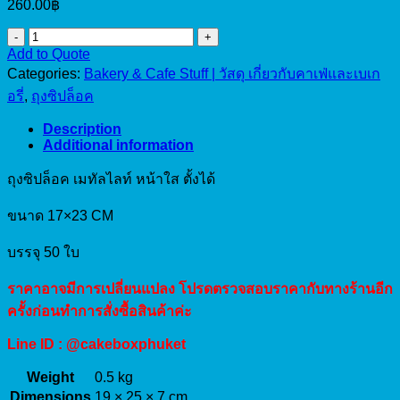
260.00
฿
ถุง
Add to Quote
ซิป
Categories:
Bakery & Cafe Stuff | วัสดุ เกี่ยวกับคาเฟ่และเบเก
ล็อค
อรี่
,
ถุงซิปล็อค
เมทั
ลไลท์
Description
Additional information
หน้า
ใส
ถุงซิปล็อค เมทัลไลท์ หน้าใส ตั้งได้
ตั้ง
ขนาด 17×23 CM
ได้
17x23cm
(50pcs)
บรรจุ 50 ใบ
quantity
ราคาอาจมีการเปลี่ยนแปลง โปรดตรวจสอบราคากับทางร้านอีก
ครั้งก่อนทำการสั่งซื้อสินค้าค่ะ
Line ID : @cakeboxphuket
Weight
0.5 kg
Dimensions
19 × 25 × 7 cm