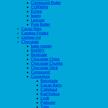
Compound Butter
CORMAN
Echire
Isigny
Lescure
Pure Butter
Cacao Nibs
Candies Fruites
cashew nut
Chocolate
bake master
BARRY
Bestmate
Chocolate Chips
Chocolate Chunks
Chocolate Stick
Compound
Couverture
Belcolade
Cacao Barry
Callebaut
Kad Kokoa
Lindt
Patissier
Tulip