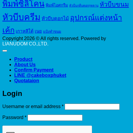
พิมพ์ซิลิโคน
หัวบีบขนม
พิมพ์ไอศกรีม
หัวบีบกลีบดอกกุหลาบ
หัวบีบครีม
อุปกรณ์แต่งหน้า
หัวบีบดอกไม้
เค้ก
เกาหลีใต้
เนย
แป้งทำขนม
Copyright 2026 © All rights reserved. Powered by
LIANUDOM CO.,LTD.
Product
About Us
Confirm Payment
LINE @cakeboxphuket
Quotataion
Login
Required
Username or email address
*
Required
Password
*