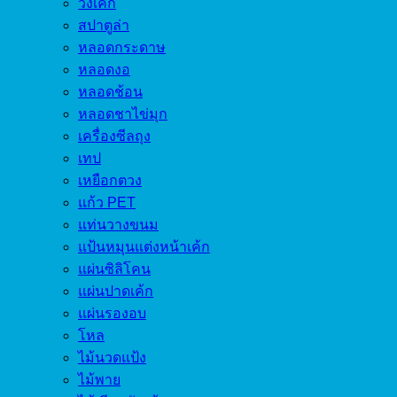
วงเค้ก
สปาตูล่า
หลอดกระดาษ
หลอดงอ
หลอดช้อน
หลอดชาไข่มุก
เครื่องซีลถุง
เทป
เหยือกตวง
แก้ว PET
แท่นวางขนม
แป้นหมุนแต่งหน้าเค้ก
แผ่นซิลิโคน
แผ่นปาดเค้ก
แผ่นรองอบ
โหล
ไม้นวดแป้ง
ไม้พาย