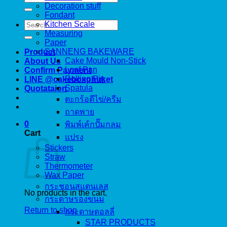
for:
Decoration stuff
Fondant
Search
Kitchen Scale
for:
Measuring
Paper
SANNENG BAKEWARE
Product
Cake Mould Non-Stick
About Us
Loaf Pan
Confirm Payment
Rolling Pin
LINE @cakeboxphuket
Spatula
Quotataion
ตะกร้อตีไข่/ครีม
ถาดพาย
0
พิมพ์เค้กปั๊มกลม
Cart
แปรง
Stickers
Straw
Thermometer
Wax Paper
กระชอนสแตนเลส
No products in the cart.
กระดาษรองขนม
Return to shop
กระดาษดอลลี่
STAR PRODUCTS