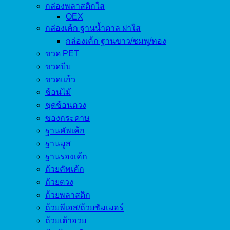
กล่องพลาสติกใส
OEX
กล่องเค้ก ฐานน้ำตาล ฝาใส
กล่องเค้ก ฐานขาว/ชมพู/ทอง
ขวด PET
ขวดบีบ
ขวดแก้ว
ช้อนไม้
ชุดช้อนตวง
ซองกระดาษ
ฐานคัพเค้ก
ฐานมูส
ฐานรองเค้ก
ถ้วยคัพเค้ก
ถ้วยตวง
ถ้วยพลาสติก
ถ้วยพีเอส/ถ้วยซัมเมอร์
ถ้วยเต้าอวย