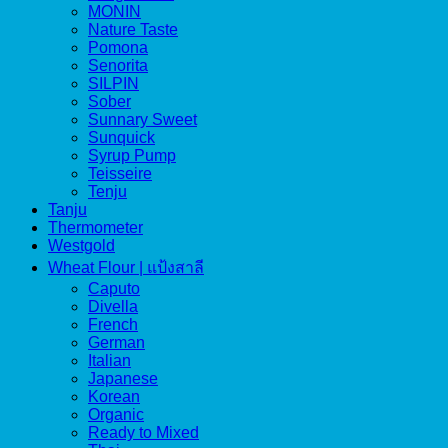
MONIN
Nature Taste
Pomona
Senorita
SILPIN
Sober
Sunnary Sweet
Sunquick
Syrup Pump
Teisseire
Tenju
Tanju
Thermometer
Westgold
Wheat Flour | แป้งสาลี
Caputo
Divella
French
German
Italian
Japanese
Korean
Organic
Ready to Mixed