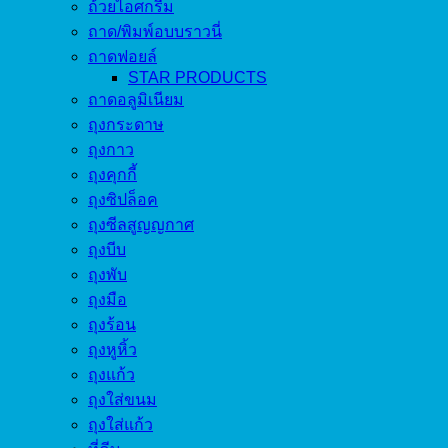
ถ้วยไอศกรีม
ถาด/พิมพ์อบบราวนี่
ถาดฟอยล์
STAR PRODUCTS
ถาดอลูมิเนียม
ถุงกระดาษ
ถุงกาว
ถุงคุกกี้
ถุงซิปล็อค
ถุงซีลสูญญกาศ
ถุงบีบ
ถุงพับ
ถุงมือ
ถุงร้อน
ถุงหูหิ้ว
ถุงแก้ว
ถุงใส่ขนม
ถุงใส่แก้ว