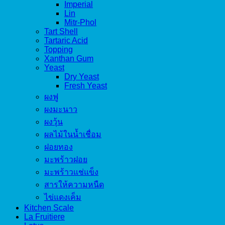
Imperial
Lin
Mitr-Phol
Tart Shell
Tartaric Acid
Topping
Xanthan Gum
Yeast
Dry Yeast
Fresh Yeast
ผงฟู
ผงมะนาว
ผงวุ้น
ผลไม้ในน้ำเชื่อม
ฝอยทอง
มะพร้าวฝอย
มะพร้าวแช่แข็ง
สารให้ความหนืด
ไข่แดงเค็ม
Kitchen Scale
La Fruitiere