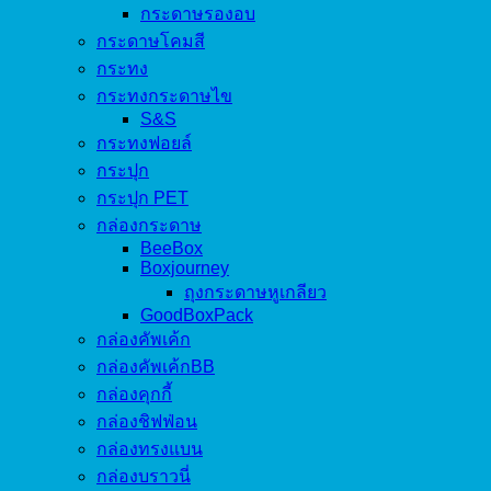
กระดาษรองอบ
กระดาษโคมสี
กระทง
กระทงกระดาษไข
S&S
กระทงฟอยล์
กระปุก
กระปุก PET
กล่องกระดาษ
BeeBox
Boxjourney
ถุงกระดาษหูเกลียว
GoodBoxPack
กล่องคัพเค้ก
กล่องคัพเค้กBB
กล่องคุกกี้
กล่องชิฟฟ่อน
กล่องทรงแบน
กล่องบราวนี่