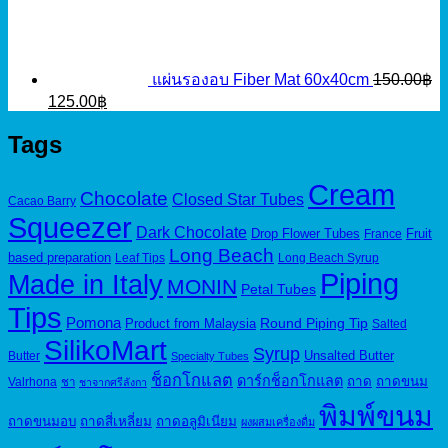
แผ่นรองอบ Fiber Mat 60x40cm
150.00
฿
Original
Current
125.00
฿
price
price
was:
is:
Tags
150.00฿.
125.00฿.
Cream
Chocolate
Closed Star Tubes
Cacao Barry
Squeezer
Dark Chocolate
Drop Flower Tubes
Fruit
France
Long Beach
based preparation
Leaf Tips
Long Beach Syrup
Piping
Made in Italy
MONIN
Petal Tubes
Tips
Pomona
Round Piping Tip
Product from Malaysia
Salted
SilikoMart
Syrup
Unsalted Butter
Butter
Specialty Tubes
ช็อกโกแลต
ดาร์กช็อกโกแลต
ถาด
ถาดขนม
Valrhona
ชา
ชาจากศรีลังกา
พิมพ์ขนม
ถาดขนมอบ
ถาดสี่เหลี่ยม
ถาดอลูมิเนียม
ผงผสมเครื่องดื่ม