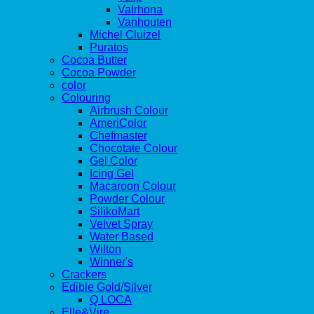
Valrhona
Vanhouten
Michel Cluizel
Puratos
Cocoa Butter
Cocoa Powder
color
Colouring
Airbrush Colour
AmeriColor
Chefmaster
Chocotate Colour
Gel Color
Icing Gel
Macaroon Colour
Powder Colour
SilikoMart
Velvet Spray
Water Based
Wilton
Winner's
Crackers
Edible Gold/Silver
Q LOCA
Elle&Vire