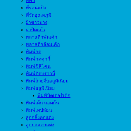
ที่คีบ
ที่รอนแป้ง
ที่วัดอุณหภูมิ
ผ้าขาวบาง
ฝาปิดแก้ว
พลาสติกพันเค้ก
พลาสติกล้อมเค้ก
พิมพ์กด
พิมพ์กดคุกกี้
พิมพ์ซิลิโคน
พิมพ์ตัดบราวนี่
พิมพ์ถ้วยจีบอลูมิเนียม
พิมพ์อลูมิเนียม
พิมพ์บัตเตอร์เค้ก
พิมพ์เค้ก ถอดก้น
พิมพ์เทปล่อน
ลูกกลิ้งตกแต่ง
ลูกบอลตกแต่ง