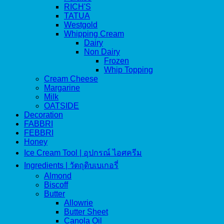
RICH'S
TATUA
Westgold
Whipping Cream
Dairy
Non Dairy
Frozen
Whip Topping
Cream Cheese
Margarine
Milk
OATSIDE
Decoration
FABBRI
FEBBRI
Honey
Ice Cream Tool | อุปกรณ์ ไอศครีม
Ingredients | วัตถุดิบเบเกอรี่
Almond
Biscoff
Butter
Allowrie
Butter Sheet
Canola Oil