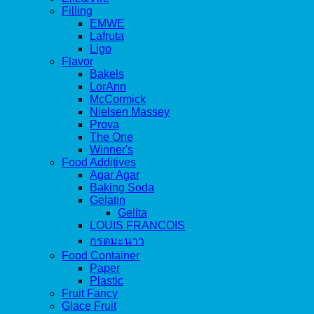
Filling
EMWE
Lafruta
Ligo
Flavor
Bakels
LorAnn
McCormick
Nielsen Massey
Prova
The One
Winner's
Food Additives
Agar Agar
Baking Soda
Gelatin
Gelita
LOUIS FRANCOIS
กรดมะนาว
Food Container
Paper
Plastic
Fruit Fancy
Glace Fruit