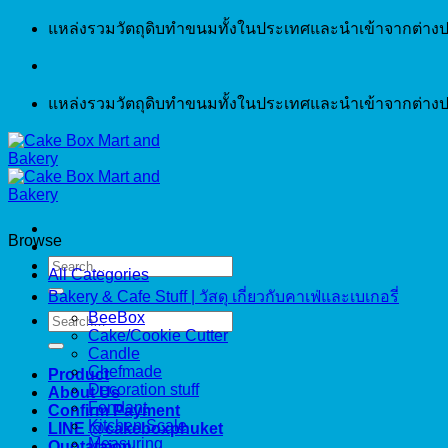
Skip
แหล่งรวมวัตถุดิบทำขนมทั้งในประเทศและนำเข้าจากต่างป
to
content
แหล่งรวมวัตถุดิบทำขนมทั้งในประเทศและนำเข้าจากต่างป
Browse
Search
All Categories
for:
Bakery & Cafe Stuff | วัสดุ เกี่ยวกับคาเฟ่และเบเกอรี่
BeeBox
Search
Cake/Cookie Cutter
for:
Candle
Chefmade
Product
Decoration stuff
About Us
Fondant
Confirm Payment
Kitchen Scale
LINE @cakeboxphuket
Measuring
Quotataion