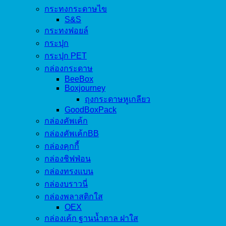
กระทงกระดาษไข
S&S
กระทงฟอยล์
กระปุก
กระปุก PET
กล่องกระดาษ
BeeBox
Boxjourney
ถุงกระดาษหูเกลียว
GoodBoxPack
กล่องคัพเค้ก
กล่องคัพเค้กBB
กล่องคุกกี้
กล่องชิฟฟ่อน
กล่องทรงแบน
กล่องบราวนี่
กล่องพลาสติกใส
OEX
กล่องเค้ก ฐานน้ำตาล ฝาใส