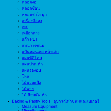
หลอดงอ
หลอดช้อน
หลอดชาไข่มุก
เครื่องซีลถุง
เทป
เหยือกตวง
แก้ว PET
แท่นวางขนม
แป้นหมุนแต่งหน้าเค้ก
แผ่นซิลิโคน
แผ่นปาดเค้ก
แผ่นรองอบ
โหล
ไม้นวดแป้ง
ไม้พาย
ไม้เสียบคัพเค้ก
Baking & Pastry Tools | อุปกรณ์ทำขนมและเบเกอรี่
Measure Equipment
Miscellaneous