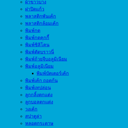
ผ้าขาวบาง
ฝาปิดแก้ว
พลาสติกพันเค้ก
พลาสติกล้อมเค้ก
พิมพ์กด
พิมพ์กดคุกกี้
พิมพ์ซิลิโคน
พิมพ์ตัดบราวนี่
พิมพ์ถ้วยจีบอลูมิเนียม
พิมพ์อลูมิเนียม
พิมพ์บัตเตอร์เค้ก
พิมพ์เค้ก ถอดก้น
พิมพ์เทปล่อน
ลูกกลิ้งตกแต่ง
ลูกบอลตกแต่ง
วงเค้ก
สปาตูล่า
หลอดกระดาษ