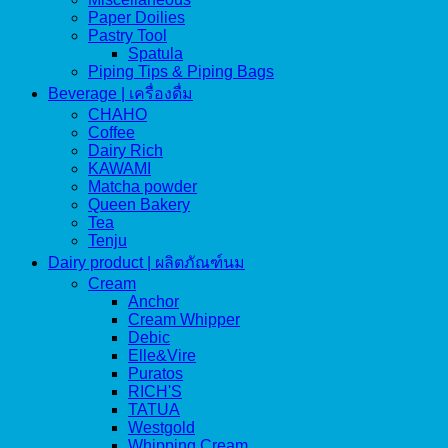
Paper Doilies
Pastry Tool
Spatula
Piping Tips & Piping Bags
Beverage | เครื่องดื่ม
CHAHO
Coffee
Dairy Rich
KAWAMI
Matcha powder
Queen Bakery
Tea
Tenju
Dairy product | ผลิตภัณฑ์นม
Cream
Anchor
Cream Whipper
Debic
Elle&Vire
Puratos
RICH'S
TATUA
Westgold
Whipping Cream