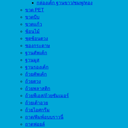
กล่องเค้ก ฐานขาว/ชมพู/ทอง
ขวด PET
ขวดบีบ
ขวดแก้ว
ช้อนไม้
ชุดช้อนตวง
ซองกระดาษ
ฐานคัพเค้ก
ฐานมูส
ฐานรองเค้ก
ถ้วยคัพเค้ก
ถ้วยตวง
ถ้วยพลาสติก
ถ้วยพีเอส/ถ้วยซัมเมอร์
ถ้วยเต้าอวย
ถ้วยไอศกรีม
ถาด/พิมพ์อบบราวนี่
ถาดฟอยล์