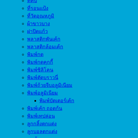
ที่คีบ
ที่รอนแป้ง
ที่วัดอุณหภูมิ
ผ้าขาวบาง
ฝาปิดแก้ว
พลาสติกพันเค้ก
พลาสติกล้อมเค้ก
พิมพ์กด
พิมพ์กดคุกกี้
พิมพ์ซิลิโคน
พิมพ์ตัดบราวนี่
พิมพ์ถ้วยจีบอลูมิเนียม
พิมพ์อลูมิเนียม
พิมพ์บัตเตอร์เค้ก
พิมพ์เค้ก ถอดก้น
พิมพ์เทปล่อน
ลูกกลิ้งตกแต่ง
ลูกบอลตกแต่ง