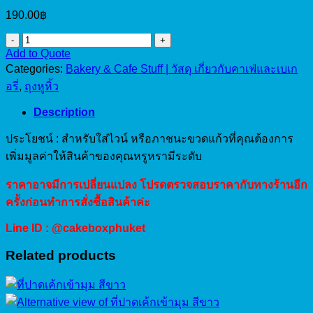
190.00
฿
ถุง
Add to Quote
หู
Categories:
Bakery & Cafe Stuff | วัสดุ เกี่ยวกับคาเฟ่และเบเก
หิ้ว
อรี่
,
ถุงหูหิ้ว
ใส่
ขวด
Description
ไวท์
ประโยชน์ : สำหรับใส่ไวน์ หรือภาชนะขวดแก้วที่คุณต้องการ
11.5*10.35*35ซม.
เพิ่มมูลค่าให้สินค้าของคุณหรูหรามีระดับ
quantity
ราคาอาจมีการเปลี่ยนแปลง โปรดตรวจสอบราคากับทางร้านอีก
ครั้งก่อนทำการสั่งซื้อสินค้าค่ะ
Line ID : @cakeboxphuket
Related products