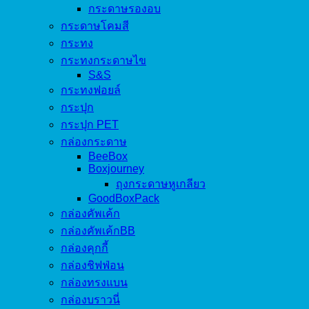
กระดาษรองอบ
กระดาษโคมสี
กระทง
กระทงกระดาษไข
S&S
กระทงฟอยล์
กระปุก
กระปุก PET
กล่องกระดาษ
BeeBox
Boxjourney
ถุงกระดาษหูเกลียว
GoodBoxPack
กล่องคัพเค้ก
กล่องคัพเค้กBB
กล่องคุกกี้
กล่องชิฟฟ่อน
กล่องทรงแบน
กล่องบราวนี่