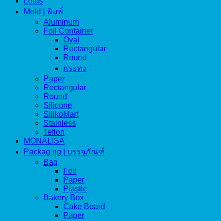
Lotus
Mold | พิมพ์
Aluminum
Foil Container
Oval
Rectangular
Round
กระทง
Paper
Rectangular
Round
Silicone
SilikoMart
Stainless
Teflon
MONALISA
Packaging | บรรจุภัณฑ์
Bag
Foil
Paper
Plastic
Bakery Box
Cake Board
Paper