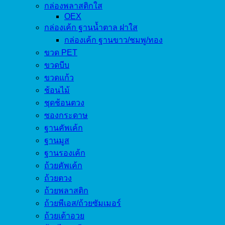
กล่องพลาสติกใส
OEX
กล่องเค้ก ฐานน้ำตาล ฝาใส
กล่องเค้ก ฐานขาว/ชมพู/ทอง
ขวด PET
ขวดบีบ
ขวดแก้ว
ช้อนไม้
ชุดช้อนตวง
ซองกระดาษ
ฐานคัพเค้ก
ฐานมูส
ฐานรองเค้ก
ถ้วยคัพเค้ก
ถ้วยตวง
ถ้วยพลาสติก
ถ้วยพีเอส/ถ้วยซัมเมอร์
ถ้วยเต้าอวย