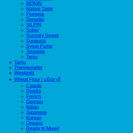
MONIN
Nature Taste
Pomona
Senorita
SILPIN
Sober
Sunnary Sweet
Sunquick
Syrup Pump
Teisseire
Tenju
Tanju
Thermometer
Westgold
Wheat Flour | แป้งสาลี
Caputo
Divella
French
German
Italian
Japanese
Korean
Organic
Ready to Mixed