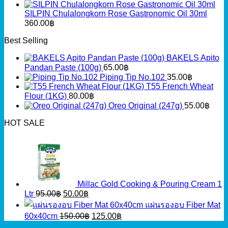
SILPIN Chulalongkorn Rose Gastronomic Oil 30ml
360.00
฿
Best Selling
BAKELS Apito
Pandan Paste (100g)
65.00
฿
Piping Tip No.102
35.00
฿
T55 French Wheat
Flour (1KG)
80.00
฿
Oreo Original (247g)
55.00
฿
HOT SALE
Millac Gold Cooking & Pouring Cream 1
Original
Current
Ltr
95.00
฿
50.00
฿
price
price
แผ่นรองอบ Fiber Mat
was:
is:
Original
Current
60x40cm
150.00
฿
125.00
฿
95.00฿.
50.00฿.
price
price