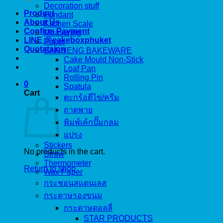
Decoration stuff
Product
Fondant
About Us
Kitchen Scale
Confirm Payment
Measuring
LINE @cakeboxphuket
Paper
Quotataion
SANNENG BAKEWARE
Cake Mould Non-Stick
Loaf Pan
Rolling Pin
0
Spatula
Cart
ตะกร้อตีไข่/ครีม
ถาดพาย
พิมพ์เค้กปั๊มกลม
แปรง
Stickers
No products in the cart.
Straw
Thermometer
Return to shop
Wax Paper
กระชอนสแตนเลส
กระดาษรองขนม
กระดาษดอลลี่
STAR PRODUCTS