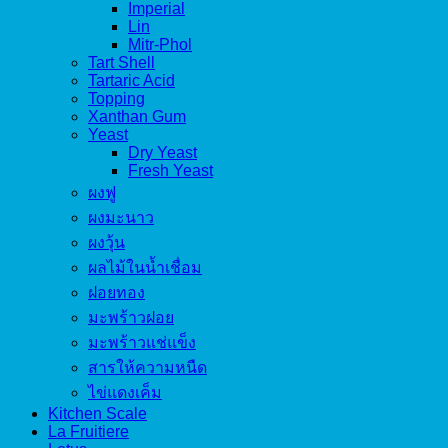
Imperial
Lin
Mitr-Phol
Tart Shell
Tartaric Acid
Topping
Xanthan Gum
Yeast
Dry Yeast
Fresh Yeast
ผงฟู
ผงมะนาว
ผงวุ้น
ผลไม้ในน้ำเชื่อม
ฝอยทอง
มะพร้าวฝอย
มะพร้าวแช่แข็ง
สารให้ความหนืด
ไข่แดงเค็ม
Kitchen Scale
La Fruitiere