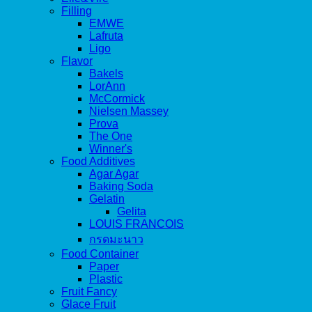
Filling
EMWE
Lafruta
Ligo
Flavor
Bakels
LorAnn
McCormick
Nielsen Massey
Prova
The One
Winner's
Food Additives
Agar Agar
Baking Soda
Gelatin
Gelita
LOUIS FRANCOIS
กรดมะนาว
Food Container
Paper
Plastic
Fruit Fancy
Glace Fruit