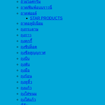
ถ้วยไอศกรีม
ถาด/พิมพ์อบบราวนี่
ถาดฟอยล์
STAR PRODUCTS
ถาดอลูมิเนียม
ถุงกระดาษ
ถุงกาว
ถุงคุกกี้
ถุงซิปล็อค
ถุงซีลสูญญกาศ
ถุงบีบ
ถุงพับ
ถุงมือ
ถุงร้อน
ถุงหูหิ้ว
ถุงแก้ว
ถุงใส่ขนม
ถุงใส่แก้ว