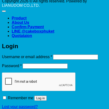
Copyright 2026 © All rights reserved. Powered by
LIANUDOM CO.,LTD.
Product
About Us
Confirm Payment
LINE @cakeboxphuket
Quotataion
Login
Required
Username or email address
*
Required
Password
*
Remember me
Log in
Lost your password?