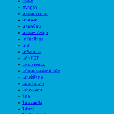
วงเค้ก
สปาตูล่า
หลอดกระดาษ
หลอดงอ
หลอดช้อน
หลอดชาไข่มุก
เครื่องซีลถุง
เทป
เหยือกตวง
แก้ว PET
แท่นวางขนม
แป้นหมุนแต่งหน้าเค้ก
แผ่นซิลิโคน
แผ่นปาดเค้ก
แผ่นรองอบ
โหล
ไม้นวดแป้ง
ไม้พาย