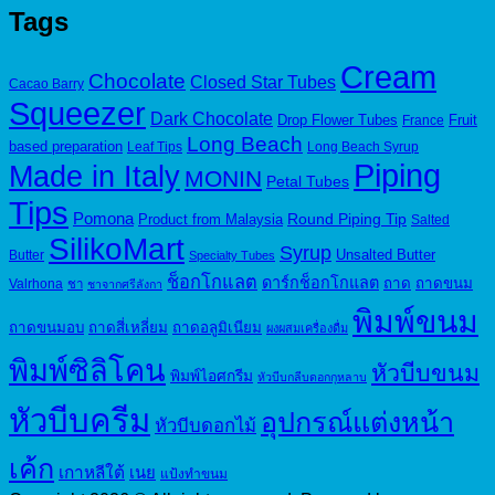
was:
is:
Tags
150.00฿.
125.00฿.
Cream
Chocolate
Closed Star Tubes
Cacao Barry
Squeezer
Dark Chocolate
Drop Flower Tubes
Fruit
France
Long Beach
based preparation
Leaf Tips
Long Beach Syrup
Piping
Made in Italy
MONIN
Petal Tubes
Tips
Pomona
Round Piping Tip
Product from Malaysia
Salted
SilikoMart
Syrup
Unsalted Butter
Butter
Specialty Tubes
ช็อกโกแลต
ดาร์กช็อกโกแลต
ถาด
ถาดขนม
Valrhona
ชา
ชาจากศรีลังกา
พิมพ์ขนม
ถาดขนมอบ
ถาดสี่เหลี่ยม
ถาดอลูมิเนียม
ผงผสมเครื่องดื่ม
พิมพ์ซิลิโคน
หัวบีบขนม
พิมพ์ไอศกรีม
หัวบีบกลีบดอกกุหลาบ
หัวบีบครีม
อุปกรณ์แต่งหน้า
หัวบีบดอกไม้
เค้ก
เกาหลีใต้
เนย
แป้งทำขนม