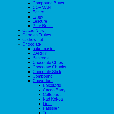
Compound Butter
CORMAN
Echire
Isigny
Lescure
Pure Butter
Cacao Nibs
Candies Fruites
cashew nut
Chocolate
bake master
BARRY
Bestmate
Chocolate Chips
Chocolate Chunks
Chocolate Stick
Compound
Couverture
Belcolade
Cacao Barry
Callebaut
Kad Kokoa
Lindt
Patissier
Tulip