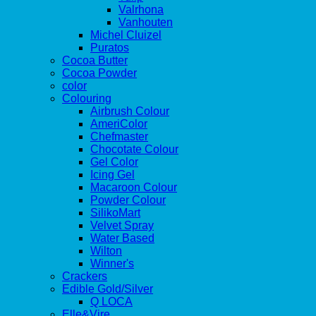
Valrhona
Vanhouten
Michel Cluizel
Puratos
Cocoa Butter
Cocoa Powder
color
Colouring
Airbrush Colour
AmeriColor
Chefmaster
Chocotate Colour
Gel Color
Icing Gel
Macaroon Colour
Powder Colour
SilikoMart
Velvet Spray
Water Based
Wilton
Winner's
Crackers
Edible Gold/Silver
Q LOCA
Elle&Vire