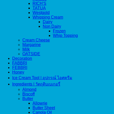
RICH'S
TATUA
Westgold
Whipping Cream
Dairy
Non Dairy
Frozen
Whip Topping
Cream Cheese
Margarine
Milk
OATSIDE
Decoration
FABBRI
FEBBRI
Honey
Ice Cream Tool | อุปกรณ์ ไอศครีม
Ingredients | วัตถุดิบเบเกอรี่
Almond
Biscoff
Butter
Allowrie
Butter Sheet
Canola Oil