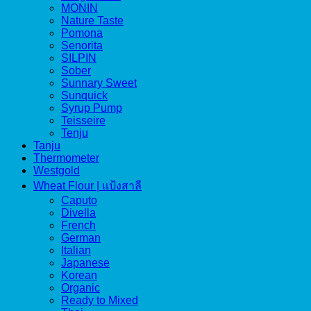
MONIN
Nature Taste
Pomona
Senorita
SILPIN
Sober
Sunnary Sweet
Sunquick
Syrup Pump
Teisseire
Tenju
Tanju
Thermometer
Westgold
Wheat Flour | แป้งสาลี
Caputo
Divella
French
German
Italian
Japanese
Korean
Organic
Ready to Mixed