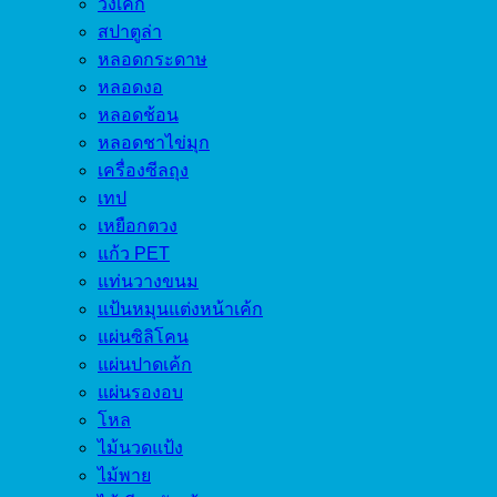
วงเค้ก
สปาตูล่า
หลอดกระดาษ
หลอดงอ
หลอดช้อน
หลอดชาไข่มุก
เครื่องซีลถุง
เทป
เหยือกตวง
แก้ว PET
แท่นวางขนม
แป้นหมุนแต่งหน้าเค้ก
แผ่นซิลิโคน
แผ่นปาดเค้ก
แผ่นรองอบ
โหล
ไม้นวดแป้ง
ไม้พาย