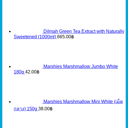
Dilmah Green Tea Extract with Naturally
Sweetened (1000ml)
665.00
฿
Marshies Marshmallow Jumbo White
180g
42.00
฿
Marshies Marshmallow Mini White (เม็ด
กลาง) 150g
38.00
฿