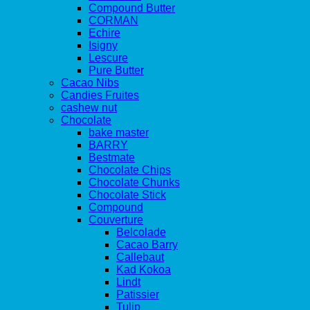
Compound Butter
CORMAN
Echire
Isigny
Lescure
Pure Butter
Cacao Nibs
Candies Fruites
cashew nut
Chocolate
bake master
BARRY
Bestmate
Chocolate Chips
Chocolate Chunks
Chocolate Stick
Compound
Couverture
Belcolade
Cacao Barry
Callebaut
Kad Kokoa
Lindt
Patissier
Tulip