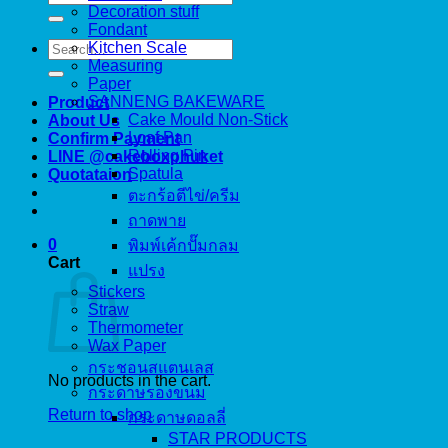
for:
Decoration stuff
Fondant
Search
Kitchen Scale
for:
Measuring
Paper
SANNENG BAKEWARE
Product
Cake Mould Non-Stick
About Us
Loaf Pan
Confirm Payment
Rolling Pin
LINE @cakeboxphuket
Spatula
Quotataion
ตะกร้อตีไข่/ครีม
ถาดพาย
0
พิมพ์เค้กปั๊มกลม
Cart
แปรง
Stickers
Straw
Thermometer
Wax Paper
กระชอนสแตนเลส
No products in the cart.
กระดาษรองขนม
Return to shop
กระดาษดอลลี่
STAR PRODUCTS