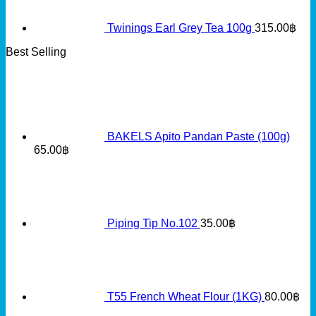
Twinings Earl Grey Tea 100g
315.00
฿
Best Selling
BAKELS Apito Pandan Paste (100g)
65.00
฿
Piping Tip No.102
35.00
฿
T55 French Wheat Flour (1KG)
80.00
฿