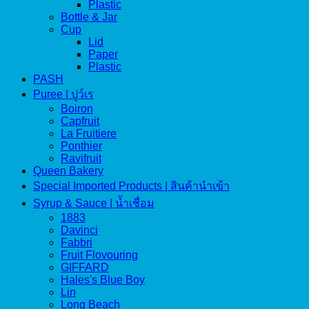
Plastic
Bottle & Jar
Cup
Lid
Paper
Plastic
PASH
Puree | ปูว์เร
Boiron
Capfruit
La Fruitiere
Ponthier
Ravifruit
Queen Bakery
Special Imported Products | สินค้านำเข้า
Syrup & Sauce | น้ำเชื่อม
1883
Davinci
Fabbri
Fruit Flovouring
GIFFARD
Hales's Blue Boy
Lin
Long Beach