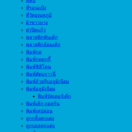
ที่คีบ
ที่รอนแป้ง
ที่วัดอุณหภูมิ
ผ้าขาวบาง
ฝาปิดแก้ว
พลาสติกพันเค้ก
พลาสติกล้อมเค้ก
พิมพ์กด
พิมพ์กดคุกกี้
พิมพ์ซิลิโคน
พิมพ์ตัดบราวนี่
พิมพ์ถ้วยจีบอลูมิเนียม
พิมพ์อลูมิเนียม
พิมพ์บัตเตอร์เค้ก
พิมพ์เค้ก ถอดก้น
พิมพ์เทปล่อน
ลูกกลิ้งตกแต่ง
ลูกบอลตกแต่ง