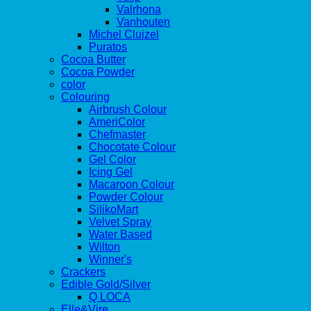
Valrhona
Vanhouten
Michel Cluizel
Puratos
Cocoa Butter
Cocoa Powder
color
Colouring
Airbrush Colour
AmeriColor
Chefmaster
Chocotate Colour
Gel Color
Icing Gel
Macaroon Colour
Powder Colour
SilikoMart
Velvet Spray
Water Based
Wilton
Winner's
Crackers
Edible Gold/Silver
Q LOCA
Elle&Vire