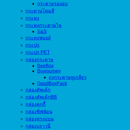
กระดาษรองอบ
กระดาษโคมสี
กระทง
กระทงกระดาษไข
S&S
กระทงฟอยล์
กระปุก
กระปุก PET
กล่องกระดาษ
BeeBox
Boxjourney
ถุงกระดาษหูเกลียว
GoodBoxPack
กล่องคัพเค้ก
กล่องคัพเค้กBB
กล่องคุกกี้
กล่องชิฟฟ่อน
กล่องทรงแบน
กล่องบราวนี่