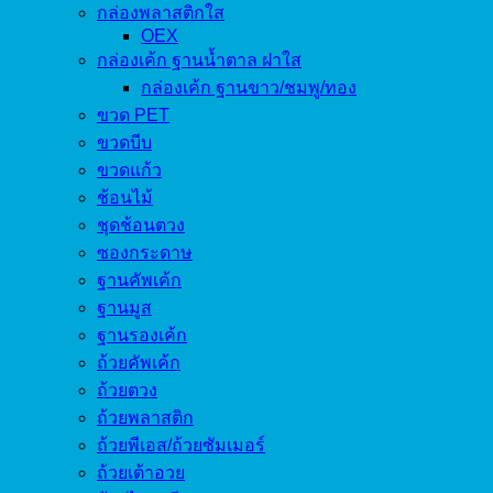
กล่องพลาสติกใส
OEX
กล่องเค้ก ฐานน้ำตาล ฝาใส
กล่องเค้ก ฐานขาว/ชมพู/ทอง
ขวด PET
ขวดบีบ
ขวดแก้ว
ช้อนไม้
ชุดช้อนตวง
ซองกระดาษ
ฐานคัพเค้ก
ฐานมูส
ฐานรองเค้ก
ถ้วยคัพเค้ก
ถ้วยตวง
ถ้วยพลาสติก
ถ้วยพีเอส/ถ้วยซัมเมอร์
ถ้วยเต้าอวย