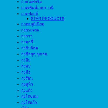
ถ้วยไอศกรีม
ถาด/พิมพ์อบบราวนี่
ถาดฟอยล์
STAR PRODUCTS
ถาดอลูมิเนียม
ถุงกระดาษ
ถุงกาว
ถุงคุกกี้
ถุงซิปล็อค
ถุงซีลสูญญกาศ
ถุงบีบ
ถุงพับ
ถุงมือ
ถุงร้อน
ถุงหูหิ้ว
ถุงแก้ว
ถุงใส่ขนม
ถุงใส่แก้ว