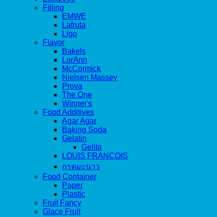
Filling
EMWE
Lafruta
Ligo
Flavor
Bakels
LorAnn
McCormick
Nielsen Massey
Prova
The One
Winner's
Food Additives
Agar Agar
Baking Soda
Gelatin
Gelita
LOUIS FRANCOIS
กรดมะนาว
Food Container
Paper
Plastic
Fruit Fancy
Glace Fruit