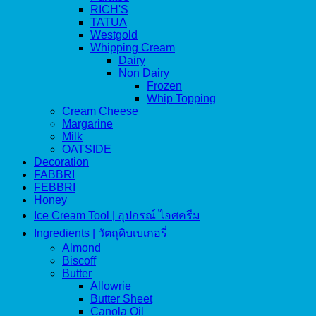
RICH'S
TATUA
Westgold
Whipping Cream
Dairy
Non Dairy
Frozen
Whip Topping
Cream Cheese
Margarine
Milk
OATSIDE
Decoration
FABBRI
FEBBRI
Honey
Ice Cream Tool | อุปกรณ์ ไอศครีม
Ingredients | วัตถุดิบเบเกอรี่
Almond
Biscoff
Butter
Allowrie
Butter Sheet
Canola Oil