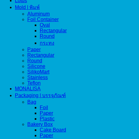
Lotus
Mold | พิมพ์
Aluminum
Foil Container
Oval
Rectangular
Round
กระทง
Paper
Rectangular
Round
Silicone
SilikoMart
Stainless
Teflon
MONALISA
Packaging | บรรจุภัณฑ์
Bag
Foil
Paper
Plastic
Bakery Box
Cake Board
Paper