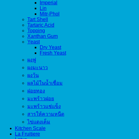
Imperial
Lin
Mitr-Phol
Tart Shell
Tartaric Acid
Topping
Xanthan Gum
Yeast
Dry Yeast
Fresh Yeast
ผงฟู
ผงมะนาว
ผงวุ้น
ผลไม้ในน้ำเชื่อม
ฝอยทอง
มะพร้าวฝอย
มะพร้าวแช่แข็ง
สารให้ความหนืด
ไข่แดงเค็ม
Kitchen Scale
La Fruitiere