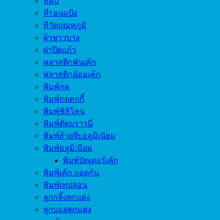
ที่คีบ
ที่รอนแป้ง
ที่วัดอุณหภูมิ
ผ้าขาวบาง
ฝาปิดแก้ว
พลาสติกพันเค้ก
พลาสติกล้อมเค้ก
พิมพ์กด
พิมพ์กดคุกกี้
พิมพ์ซิลิโคน
พิมพ์ตัดบราวนี่
พิมพ์ถ้วยจีบอลูมิเนียม
พิมพ์อลูมิเนียม
พิมพ์บัตเตอร์เค้ก
พิมพ์เค้ก ถอดก้น
พิมพ์เทปล่อน
ลูกกลิ้งตกแต่ง
ลูกบอลตกแต่ง