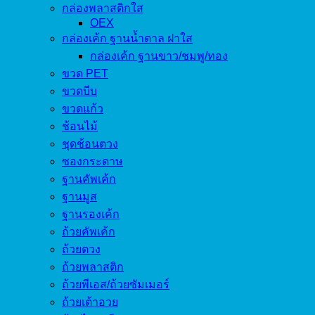
กล่องพลาสติกใส
OEX
กล่องเค้ก ฐานน้ำตาล ฝาใส
กล่องเค้ก ฐานขาว/ชมพู/ทอง
ขวด PET
ขวดบีบ
ขวดแก้ว
ช้อนไม้
ชุดช้อนตวง
ซองกระดาษ
ฐานคัพเค้ก
ฐานมูส
ฐานรองเค้ก
ถ้วยคัพเค้ก
ถ้วยตวง
ถ้วยพลาสติก
ถ้วยพีเอส/ถ้วยซัมเมอร์
ถ้วยเต้าอวย