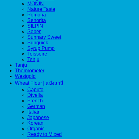
MONIN
Nature Taste
Pomona
Senorita
SILPIN
Sober
Sunnary Sweet
Sunquick
Syrup Pump
Teisseire
Tenju
Tanju
Thermometer
Westgold
Wheat Flour | แป้งสาลี
Caputo
Divella
French
German
Italian
Japanese
Korean
Organic
Ready to Mixed