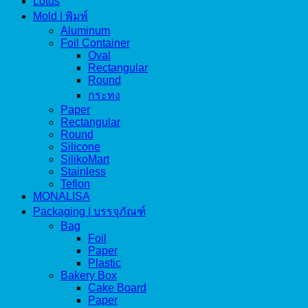
Lotus
Mold | พิมพ์
Aluminum
Foil Container
Oval
Rectangular
Round
กระทง
Paper
Rectangular
Round
Silicone
SilikoMart
Stainless
Teflon
MONALISA
Packaging | บรรจุภัณฑ์
Bag
Foil
Paper
Plastic
Bakery Box
Cake Board
Paper