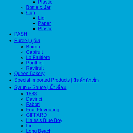
Plastic
Bottle & Jar
Cup
Lid
Paper
Plastic
PASH
Puree | ปูว์เร
Boiron
Capfruit
La Fruitiere
Ponthier
Ravifruit
Queen Bakery
Special Imported Products | สินค้านำเข้า
Syrup & Sauce | น้ำเชื่อม
1883
Davinci
Fabbri
Fruit Flovouring
GIFFARD
Hales's Blue Boy
Lin
Long Beach