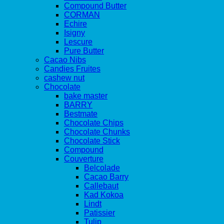
Compound Butter
CORMAN
Echire
Isigny
Lescure
Pure Butter
Cacao Nibs
Candies Fruites
cashew nut
Chocolate
bake master
BARRY
Bestmate
Chocolate Chips
Chocolate Chunks
Chocolate Stick
Compound
Couverture
Belcolade
Cacao Barry
Callebaut
Kad Kokoa
Lindt
Patissier
Tulip