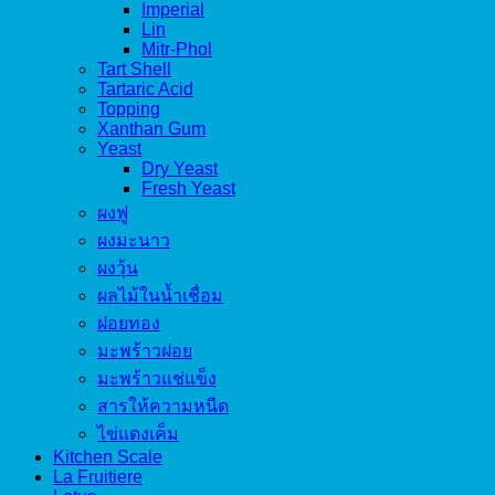
Imperial
Lin
Mitr-Phol
Tart Shell
Tartaric Acid
Topping
Xanthan Gum
Yeast
Dry Yeast
Fresh Yeast
ผงฟู
ผงมะนาว
ผงวุ้น
ผลไม้ในน้ำเชื่อม
ฝอยทอง
มะพร้าวฝอย
มะพร้าวแช่แข็ง
สารให้ความหนืด
ไข่แดงเค็ม
Kitchen Scale
La Fruitiere