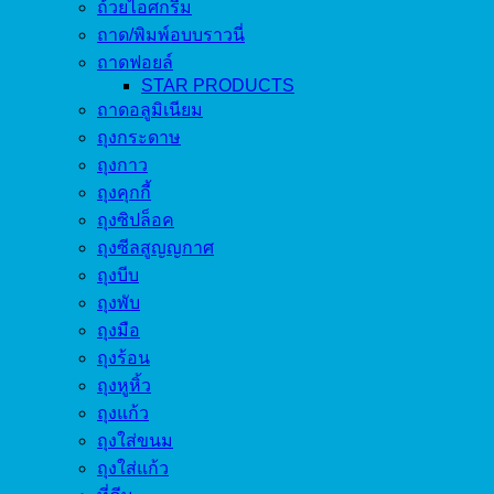
ถ้วยไอศกรีม
ถาด/พิมพ์อบบราวนี่
ถาดฟอยล์
STAR PRODUCTS
ถาดอลูมิเนียม
ถุงกระดาษ
ถุงกาว
ถุงคุกกี้
ถุงซิปล็อค
ถุงซีลสูญญกาศ
ถุงบีบ
ถุงพับ
ถุงมือ
ถุงร้อน
ถุงหูหิ้ว
ถุงแก้ว
ถุงใส่ขนม
ถุงใส่แก้ว