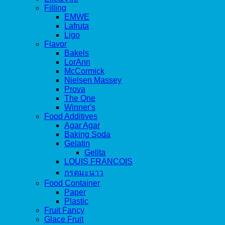
Filling
EMWE
Lafruta
Ligo
Flavor
Bakels
LorAnn
McCormick
Nielsen Massey
Prova
The One
Winner's
Food Additives
Agar Agar
Baking Soda
Gelatin
Gelita
LOUIS FRANCOIS
กรดมะนาว
Food Container
Paper
Plastic
Fruit Fancy
Glace Fruit