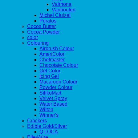
Valrhona
Vanhouten
Michel Cluizel
Puratos
Cocoa Butter
Cocoa Powder
color
Colouring
Airbrush Colour
AmeriColor
Chefmaster
Chocotate Colour
Gel Color
Icing Gel
Macaroon Colour
Powder Colour
SilikoMart
Velvet Spray
Water Based
Wilton
Winner's
Crackers
Edible Gold/Silver
Q LOCA
Elle&Vire