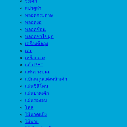
วงเค้ก
สปาตูล่า
หลอดกระดาษ
หลอดงอ
หลอดช้อน
หลอดชาไข่มุก
เครื่องซีลถุง
เทป
เหยือกตวง
แก้ว PET
แท่นวางขนม
แป้นหมุนแต่งหน้าเค้ก
แผ่นซิลิโคน
แผ่นปาดเค้ก
แผ่นรองอบ
โหล
ไม้นวดแป้ง
ไม้พาย