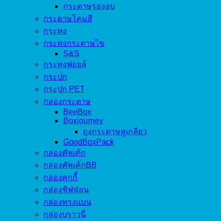
กระดาษรองอบ
กระดาษโคมสี
กระทง
กระทงกระดาษไข
S&S
กระทงฟอยล์
กระปุก
กระปุก PET
กล่องกระดาษ
BeeBox
Boxjourney
ถุงกระดาษหูเกลียว
GoodBoxPack
กล่องคัพเค้ก
กล่องคัพเค้กBB
กล่องคุกกี้
กล่องชิฟฟ่อน
กล่องทรงแบน
กล่องบราวนี่