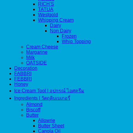
RICH'S
TATUA
Westgold
Whipping Cream
Dairy
Non Dairy
Frozen
Whip Topping
Cream Cheese
Margarine
Milk
OATSIDE
Decoration
FABBRI
FEBBRI
Honey
Ice Cream Tool | อุปกรณ์ ไอศครีม
Ingredients | วัตถุดิบเบเกอรี่
Almond
Biscoff
Butter
Allowrie
Butter Sheet
Canola Oil