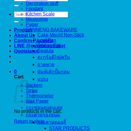
for:
Decoration stuff
Fondant
Search
Kitchen Scale
for:
Measuring
Paper
SANNENG BAKEWARE
Product
Cake Mould Non-Stick
About Us
Loaf Pan
Confirm Payment
Rolling Pin
LINE @cakeboxphuket
Spatula
Quotataion
ตะกร้อตีไข่/ครีม
ถาดพาย
0
พิมพ์เค้กปั๊มกลม
Cart
แปรง
Stickers
Straw
Thermometer
Wax Paper
กระชอนสแตนเลส
No products in the cart.
กระดาษรองขนม
Return to shop
กระดาษดอลลี่
STAR PRODUCTS