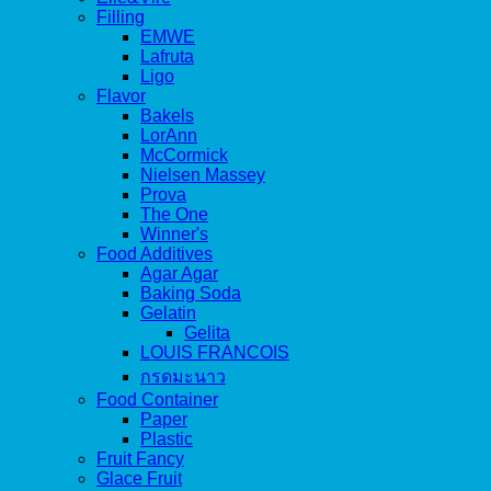
Filling
EMWE
Lafruta
Ligo
Flavor
Bakels
LorAnn
McCormick
Nielsen Massey
Prova
The One
Winner's
Food Additives
Agar Agar
Baking Soda
Gelatin
Gelita
LOUIS FRANCOIS
กรดมะนาว
Food Container
Paper
Plastic
Fruit Fancy
Glace Fruit