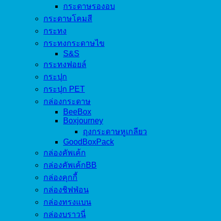
กระดาษรองอบ
กระดาษโคมสี
กระทง
กระทงกระดาษไข
S&S
กระทงฟอยล์
กระปุก
กระปุก PET
กล่องกระดาษ
BeeBox
Boxjourney
ถุงกระดาษหูเกลียว
GoodBoxPack
กล่องคัพเค้ก
กล่องคัพเค้กBB
กล่องคุกกี้
กล่องชิฟฟ่อน
กล่องทรงแบน
กล่องบราวนี่