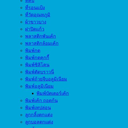
ที่คีบ
ที่รอนแป้ง
ที่วัดอุณหภูมิ
ผ้าขาวบาง
ฝาปิดแก้ว
พลาสติกพันเค้ก
พลาสติกล้อมเค้ก
พิมพ์กด
พิมพ์กดคุกกี้
พิมพ์ซิลิโคน
พิมพ์ตัดบราวนี่
พิมพ์ถ้วยจีบอลูมิเนียม
พิมพ์อลูมิเนียม
พิมพ์บัตเตอร์เค้ก
พิมพ์เค้ก ถอดก้น
พิมพ์เทปล่อน
ลูกกลิ้งตกแต่ง
ลูกบอลตกแต่ง