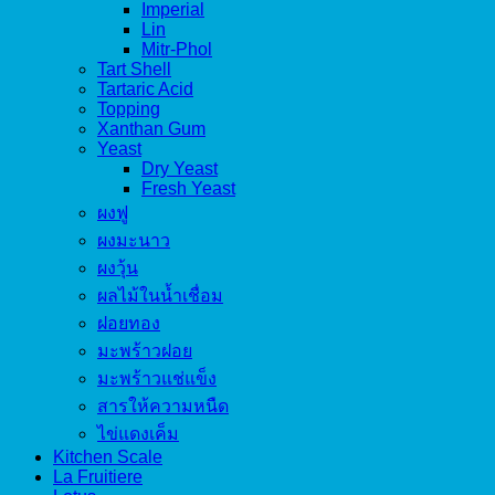
Imperial
Lin
Mitr-Phol
Tart Shell
Tartaric Acid
Topping
Xanthan Gum
Yeast
Dry Yeast
Fresh Yeast
ผงฟู
ผงมะนาว
ผงวุ้น
ผลไม้ในน้ำเชื่อม
ฝอยทอง
มะพร้าวฝอย
มะพร้าวแช่แข็ง
สารให้ความหนืด
ไข่แดงเค็ม
Kitchen Scale
La Fruitiere