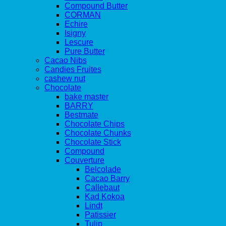
Compound Butter
CORMAN
Echire
Isigny
Lescure
Pure Butter
Cacao Nibs
Candies Fruites
cashew nut
Chocolate
bake master
BARRY
Bestmate
Chocolate Chips
Chocolate Chunks
Chocolate Stick
Compound
Couverture
Belcolade
Cacao Barry
Callebaut
Kad Kokoa
Lindt
Patissier
Tulip