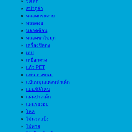
วงเค้ก
สปาตูล่า
หลอดกระดาษ
หลอดงอ
หลอดช้อน
หลอดชาไข่มุก
เครื่องซีลถุง
เทป
เหยือกตวง
แก้ว PET
แท่นวางขนม
แป้นหมุนแต่งหน้าเค้ก
แผ่นซิลิโคน
แผ่นปาดเค้ก
แผ่นรองอบ
โหล
ไม้นวดแป้ง
ไม้พาย