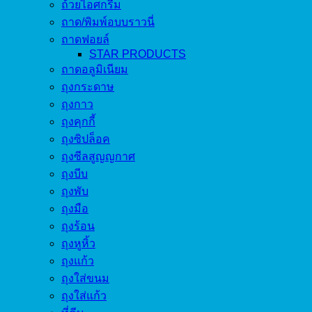
ถ้วยไอศกรีม
ถาด/พิมพ์อบบราวนี่
ถาดฟอยล์
STAR PRODUCTS
ถาดอลูมิเนียม
ถุงกระดาษ
ถุงกาว
ถุงคุกกี้
ถุงซิปล็อค
ถุงซีลสูญญกาศ
ถุงบีบ
ถุงพับ
ถุงมือ
ถุงร้อน
ถุงหูหิ้ว
ถุงแก้ว
ถุงใส่ขนม
ถุงใส่แก้ว