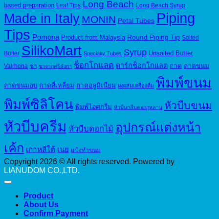
Long Beach
based preparation
Leaf Tips
Long Beach Syrup
Piping
Made in Italy
MONIN
Petal Tubes
Tips
Pomona
Round Piping Tip
Product from Malaysia
Salted
SilikoMart
Syrup
Unsalted Butter
Butter
Specialty Tubes
ช็อกโกแลต
ดาร์กช็อกโกแลต
ถาด
ถาดขนม
Valrhona
ชา
ชาจากศรีลังกา
พิมพ์ขนม
ถาดขนมอบ
ถาดสี่เหลี่ยม
ถาดอลูมิเนียม
ผงผสมเครื่องดื่ม
พิมพ์ซิลิโคน
หัวบีบขนม
พิมพ์ไอศกรีม
หัวบีบกลีบดอกกุหลาบ
หัวบีบครีม
อุปกรณ์แต่งหน้า
หัวบีบดอกไม้
เค้ก
เกาหลีใต้
เนย
แป้งทำขนม
Copyright 2026 © All rights reserved. Powered by
LIANUDOM CO.,LTD.
Product
About Us
Confirm Payment