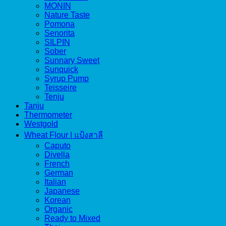
MONIN
Nature Taste
Pomona
Senorita
SILPIN
Sober
Sunnary Sweet
Sunquick
Syrup Pump
Teisseire
Tenju
Tanju
Thermometer
Westgold
Wheat Flour | แป้งสาลี
Caputo
Divella
French
German
Italian
Japanese
Korean
Organic
Ready to Mixed