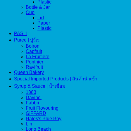
Plastic
Bottle & Jar
Cup
Lid
Paper
Plastic
PASH
Puree | ปูว์เร
Boiron
Capfruit
La Fruitiere
Ponthier
Ravifruit
Queen Bakery
Special Imported Products | สินค้านำเข้า
Syrup & Sauce | น้ำเชื่อม
1883
Davinci
Fabbri
Fruit Flovouring
GIFFARD
Hales's Blue Boy
Lin
Long Beach