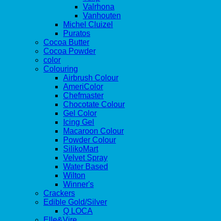
Valrhona
Vanhouten
Michel Cluizel
Puratos
Cocoa Butter
Cocoa Powder
color
Colouring
Airbrush Colour
AmeriColor
Chefmaster
Chocotate Colour
Gel Color
Icing Gel
Macaroon Colour
Powder Colour
SilikoMart
Velvet Spray
Water Based
Wilton
Winner's
Crackers
Edible Gold/Silver
Q LOCA
Elle&Vire