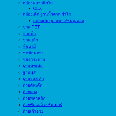
กล่องพลาสติกใส
OEX
กล่องเค้ก ฐานน้ำตาล ฝาใส
กล่องเค้ก ฐานขาว/ชมพู/ทอง
ขวด PET
ขวดบีบ
ขวดแก้ว
ช้อนไม้
ชุดช้อนตวง
ซองกระดาษ
ฐานคัพเค้ก
ฐานมูส
ฐานรองเค้ก
ถ้วยคัพเค้ก
ถ้วยตวง
ถ้วยพลาสติก
ถ้วยพีเอส/ถ้วยซัมเมอร์
ถ้วยเต้าอวย