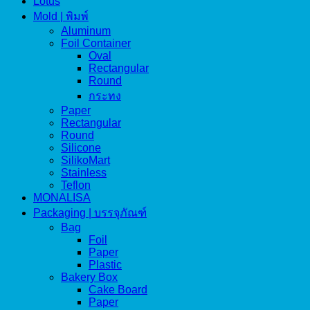
Lotus
Mold | พิมพ์
Aluminum
Foil Container
Oval
Rectangular
Round
กระทง
Paper
Rectangular
Round
Silicone
SilikoMart
Stainless
Teflon
MONALISA
Packaging | บรรจุภัณฑ์
Bag
Foil
Paper
Plastic
Bakery Box
Cake Board
Paper