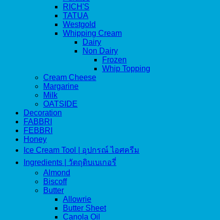
RICH'S
TATUA
Westgold
Whipping Cream
Dairy
Non Dairy
Frozen
Whip Topping
Cream Cheese
Margarine
Milk
OATSIDE
Decoration
FABBRI
FEBBRI
Honey
Ice Cream Tool | อุปกรณ์ ไอศครีม
Ingredients | วัตถุดิบเบเกอรี่
Almond
Biscoff
Butter
Allowrie
Butter Sheet
Canola Oil