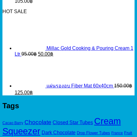
105.00
฿
HOT SALE
Millac Gold Cooking & Pouring Cream 1
Original
Current
Ltr
95.00
฿
50.00
฿
price
price
was:
is:
95.00฿.
50.00฿.
แผ่นรองอบ Fiber Mat 60x40cm
150.00
฿
Original
Current
125.00
฿
price
price
was:
is:
Tags
150.00฿.
125.00฿.
Cream
Chocolate
Closed Star Tubes
Cacao Barry
Squeezer
Dark Chocolate
Drop Flower Tubes
Fruit
France