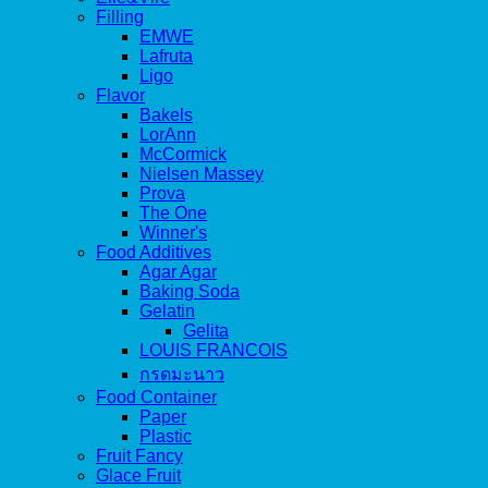
Filling
EMWE
Lafruta
Ligo
Flavor
Bakels
LorAnn
McCormick
Nielsen Massey
Prova
The One
Winner's
Food Additives
Agar Agar
Baking Soda
Gelatin
Gelita
LOUIS FRANCOIS
กรดมะนาว
Food Container
Paper
Plastic
Fruit Fancy
Glace Fruit