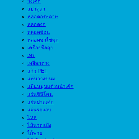
วงเค้ก
สปาตูล่า
หลอดกระดาษ
หลอดงอ
หลอดช้อน
หลอดชาไข่มุก
เครื่องซีลถุง
เทป
เหยือกตวง
แก้ว PET
แท่นวางขนม
แป้นหมุนแต่งหน้าเค้ก
แผ่นซิลิโคน
แผ่นปาดเค้ก
แผ่นรองอบ
โหล
ไม้นวดแป้ง
ไม้พาย