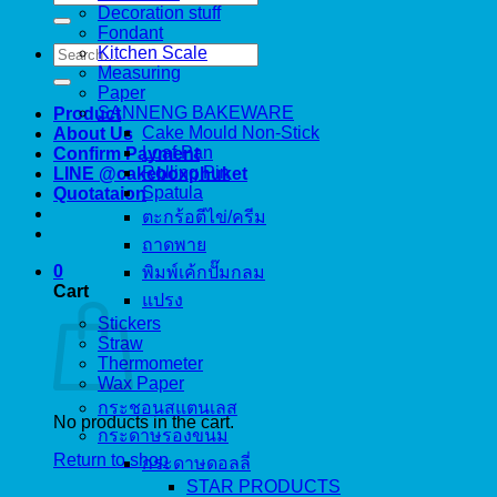
for:
Decoration stuff
Fondant
Search
Kitchen Scale
for:
Measuring
Paper
SANNENG BAKEWARE
Product
Cake Mould Non-Stick
About Us
Loaf Pan
Confirm Payment
Rolling Pin
LINE @cakeboxphuket
Spatula
Quotataion
ตะกร้อตีไข่/ครีม
ถาดพาย
0
พิมพ์เค้กปั๊มกลม
Cart
แปรง
Stickers
Straw
Thermometer
Wax Paper
กระชอนสแตนเลส
No products in the cart.
กระดาษรองขนม
Return to shop
กระดาษดอลลี่
STAR PRODUCTS