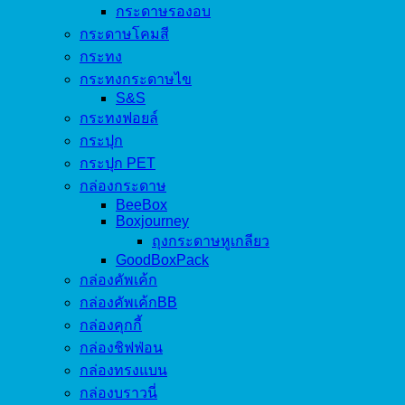
กระดาษรองอบ
กระดาษโคมสี
กระทง
กระทงกระดาษไข
S&S
กระทงฟอยล์
กระปุก
กระปุก PET
กล่องกระดาษ
BeeBox
Boxjourney
ถุงกระดาษหูเกลียว
GoodBoxPack
กล่องคัพเค้ก
กล่องคัพเค้กBB
กล่องคุกกี้
กล่องชิฟฟ่อน
กล่องทรงแบน
กล่องบราวนี่