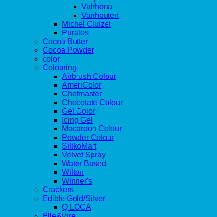
Valrhona
Vanhouten
Michel Cluizel
Puratos
Cocoa Butter
Cocoa Powder
color
Colouring
Airbrush Colour
AmeriColor
Chefmaster
Chocotate Colour
Gel Color
Icing Gel
Macaroon Colour
Powder Colour
SilikoMart
Velvet Spray
Water Based
Wilton
Winner's
Crackers
Edible Gold/Silver
Q LOCA
Elle&Vire