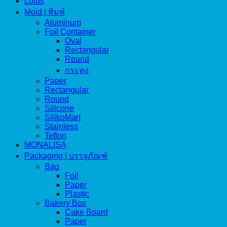
Lotus
Mold | พิมพ์
Aluminum
Foil Container
Oval
Rectangular
Round
กระทง
Paper
Rectangular
Round
Silicone
SilikoMart
Stainless
Teflon
MONALISA
Packaging | บรรจุภัณฑ์
Bag
Foil
Paper
Plastic
Bakery Box
Cake Board
Paper