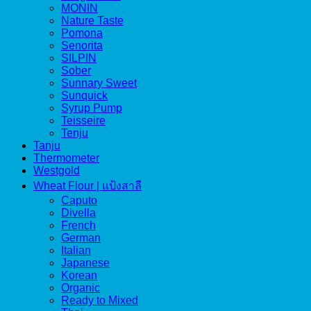
MONIN
Nature Taste
Pomona
Senorita
SILPIN
Sober
Sunnary Sweet
Sunquick
Syrup Pump
Teisseire
Tenju
Tanju
Thermometer
Westgold
Wheat Flour | แป้งสาลี
Caputo
Divella
French
German
Italian
Japanese
Korean
Organic
Ready to Mixed