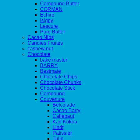
Compound Butter
CORMAN
Echire
Isigny
Lescure
Pure Butter
Cacao Nibs
Candies Fruites
cashew nut
Chocolate
bake master
BARRY
Bestmate
Chocolate Chips
Chocolate Chunks
Chocolate Stick
Compound
Couverture
Belcolade
Cacao Barry
Callebaut
Kad Kokoa
Lindt
Patissier
Tulip