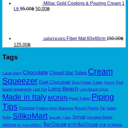
Millac Gold Cooking & Pouring Cream 1
Original
Current
Ltr
95.00
฿
50.00
฿
price
price
was:
is:
95.00฿.
50.00฿.
แผ่นรองอบ Fiber Mat 60x40cm
150.00
฿
Original
Current
125.00
฿
price
price
was:
is:
Tags
150.00฿.
125.00฿.
Cream
Chocolate
Closed Star Tubes
Cacao Barry
Squeezer
Dark Chocolate
Drop Flower Tubes
Fruit
France
Long Beach
based preparation
Leaf Tips
Long Beach Syrup
Piping
Made in Italy
MONIN
Petal Tubes
Tips
Pomona
Round Piping Tip
Product from Malaysia
Salted
SilikoMart
Syrup
Unsalted Butter
Butter
Specialty Tubes
ช็อกโกแลต
ดาร์กช็อกโกแลต
ถาด
ถาดขนม
Valrhona
ชา
ชาจากศรีลังกา