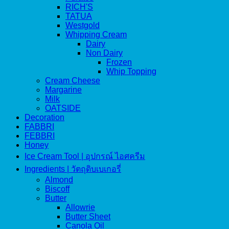
RICH'S
TATUA
Westgold
Whipping Cream
Dairy
Non Dairy
Frozen
Whip Topping
Cream Cheese
Margarine
Milk
OATSIDE
Decoration
FABBRI
FEBBRI
Honey
Ice Cream Tool | อุปกรณ์ ไอศครีม
Ingredients | วัตถุดิบเบเกอรี่
Almond
Biscoff
Butter
Allowrie
Butter Sheet
Canola Oil