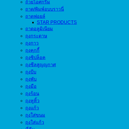
ถ้วยไอศกรีม
ถาด/พิมพ์อบบราวนี่
ถาดฟอยล์
STAR PRODUCTS
ถาดอลูมิเนียม
ถุงกระดาษ
ถุงกาว
ถุงคุกกี้
ถุงซิปล็อค
ถุงซีลสูญญกาศ
ถุงบีบ
ถุงพับ
ถุงมือ
ถุงร้อน
ถุงหูหิ้ว
ถุงแก้ว
ถุงใส่ขนม
ถุงใส่แก้ว