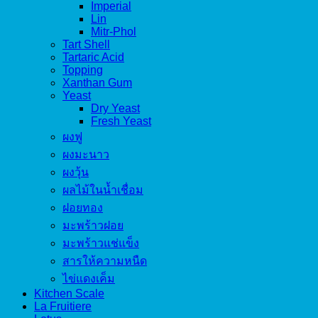
Imperial
Lin
Mitr-Phol
Tart Shell
Tartaric Acid
Topping
Xanthan Gum
Yeast
Dry Yeast
Fresh Yeast
ผงฟู
ผงมะนาว
ผงวุ้น
ผลไม้ในน้ำเชื่อม
ฝอยทอง
มะพร้าวฝอย
มะพร้าวแช่แข็ง
สารให้ความหนืด
ไข่แดงเค็ม
Kitchen Scale
La Fruitiere