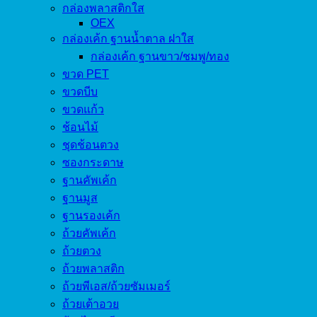
กล่องพลาสติกใส
OEX
กล่องเค้ก ฐานน้ำตาล ฝาใส
กล่องเค้ก ฐานขาว/ชมพู/ทอง
ขวด PET
ขวดบีบ
ขวดแก้ว
ช้อนไม้
ชุดช้อนตวง
ซองกระดาษ
ฐานคัพเค้ก
ฐานมูส
ฐานรองเค้ก
ถ้วยคัพเค้ก
ถ้วยตวง
ถ้วยพลาสติก
ถ้วยพีเอส/ถ้วยซัมเมอร์
ถ้วยเต้าอวย