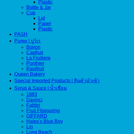
Plastic
Bottle & Jar
Cup
Lid
Paper
Plastic
PASH
Puree | ปูว์เร
Boiron
Capfruit
La Fruitiere
Ponthier
Ravifruit
Queen Bakery
Special Imported Products | สินค้านำเข้า
Syrup & Sauce | น้ำเชื่อม
1883
Davinci
Fabbri
Fruit Flovouring
GIFFARD
Hales's Blue Boy
Lin
Long Beach