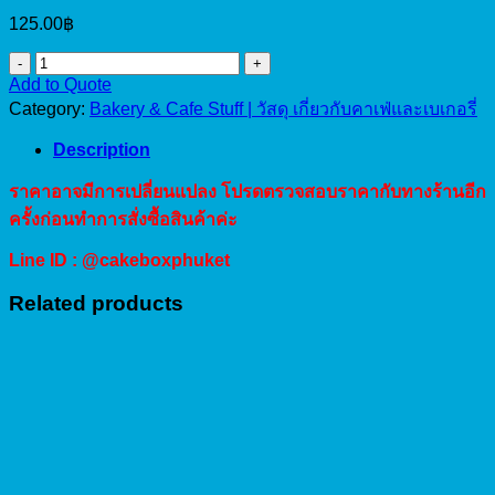
125.00
฿
แก้ว
Add to Quote
กระดาษ
Category:
Bakery & Cafe Stuff | วัสดุ เกี่ยวกับคาเฟ่และเบเกอรี่
RW
8oz
Description
ลาย
ริ้ว-
ราคาอาจมีการเปลี่ยนแปลง โปรดตรวจสอบราคากับทางร้านอีก
สี
ครั้งก่อนทำการสั่งซื้อสินค้าค่ะ
เขียว
Line ID : @cakeboxphuket
25pcs
quantity
Related products