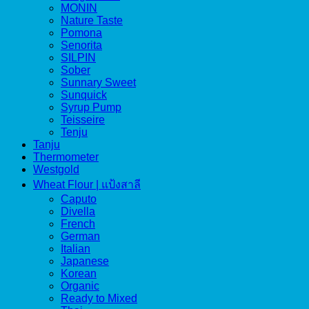
MONIN
Nature Taste
Pomona
Senorita
SILPIN
Sober
Sunnary Sweet
Sunquick
Syrup Pump
Teisseire
Tenju
Tanju
Thermometer
Westgold
Wheat Flour | แป้งสาลี
Caputo
Divella
French
German
Italian
Japanese
Korean
Organic
Ready to Mixed