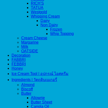
RICH'S
TATUA
Westgold
Whipping Cream
Dairy
Non Dairy
Frozen
Whip Topping
Cream Cheese
Margarine
Milk
OATSIDE
Decoration
FABBRI
FEBBRI
Honey
Ice Cream Tool | อุปกรณ์ ไอศครีม
Ingredients | วัตถุดิบเบเกอรี่
Almond
Biscoff
Butter
Allowrie
Butter Sheet
Canola Oil