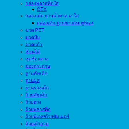
กล่องพลาสติกใส
OEX
กล่องเค้ก ฐานน้ำตาล ฝาใส
กล่องเค้ก ฐานขาว/ชมพู/ทอง
ขวด PET
ขวดบีบ
ขวดแก้ว
ช้อนไม้
ชุดช้อนตวง
ซองกระดาษ
ฐานคัพเค้ก
ฐานมูส
ฐานรองเค้ก
ถ้วยคัพเค้ก
ถ้วยตวง
ถ้วยพลาสติก
ถ้วยพีเอส/ถ้วยซัมเมอร์
ถ้วยเต้าอวย