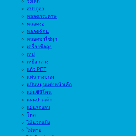
วงเค้ก
สปาตูล่า
หลอดกระดาษ
หลอดงอ
หลอดช้อน
หลอดชาไข่มุก
เครื่องซีลถุง
เทป
เหยือกตวง
แก้ว PET
แท่นวางขนม
แป้นหมุนแต่งหน้าเค้ก
แผ่นซิลิโคน
แผ่นปาดเค้ก
แผ่นรองอบ
โหล
ไม้นวดแป้ง
ไม้พาย