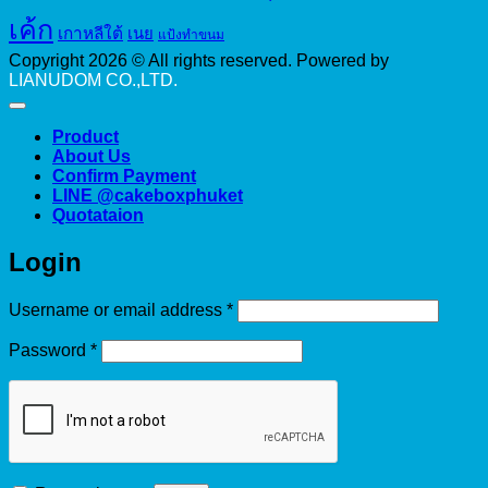
เค้ก
เกาหลีใต้
เนย
แป้งทำขนม
Copyright 2026 © All rights reserved. Powered by
LIANUDOM CO.,LTD.
Product
About Us
Confirm Payment
LINE @cakeboxphuket
Quotataion
Login
Required
Username or email address
*
Required
Password
*