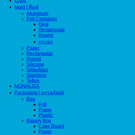
Lotus
Mold | พิมพ์
Aluminum
Foil Container
Oval
Rectangular
Round
กระทง
Paper
Rectangular
Round
Silicone
SilikoMart
Stainless
Teflon
MONALISA
Packaging | บรรจุภัณฑ์
Bag
Foil
Paper
Plastic
Bakery Box
Cake Board
Paper