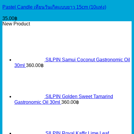
Pastel Candle เทียนวันเกิดแบบยาว 15cm (10แท่ง)
35.00
฿
New Product
SILPIN Samui Coconut Gastronomic Oil
30ml
360.00
฿
SILPIN Golden Sweet Tamarind
Gastronomic Oil 30ml
360.00
฿
SILPIN Royal Kaffir Lime Leaf