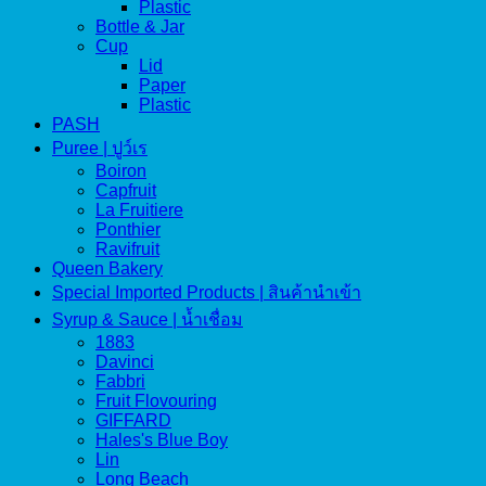
Plastic
Bottle & Jar
Cup
Lid
Paper
Plastic
PASH
Puree | ปูว์เร
Boiron
Capfruit
La Fruitiere
Ponthier
Ravifruit
Queen Bakery
Special Imported Products | สินค้านำเข้า
Syrup & Sauce | น้ำเชื่อม
1883
Davinci
Fabbri
Fruit Flovouring
GIFFARD
Hales's Blue Boy
Lin
Long Beach