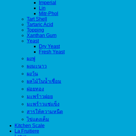
Imperial
Lin
Mitr-Phol
Tart Shell
Tartaric Acid
Topping
Xanthan Gum
Yeast
Dry Yeast
Fresh Yeast
ผงฟู
ผงมะนาว
ผงวุ้น
ผลไม้ในน้ำเชื่อม
ฝอยทอง
มะพร้าวฝอย
มะพร้าวแช่แข็ง
สารให้ความหนืด
ไข่แดงเค็ม
Kitchen Scale
La Fruitiere