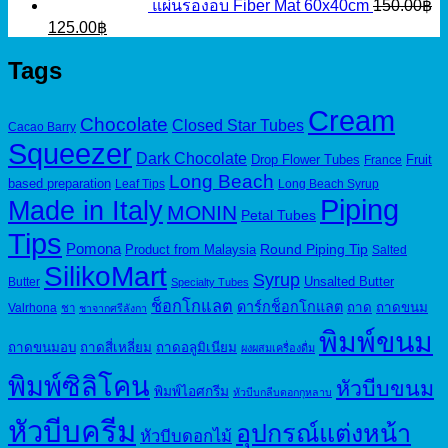
แผ่นรองอบ Fiber Mat 60x40cm
150.00
฿
Original
Current
125.00
฿
price
price
was:
is:
Tags
150.00฿.
125.00฿.
Cream
Chocolate
Closed Star Tubes
Cacao Barry
Squeezer
Dark Chocolate
Drop Flower Tubes
Fruit
France
Long Beach
based preparation
Leaf Tips
Long Beach Syrup
Piping
Made in Italy
MONIN
Petal Tubes
Tips
Pomona
Round Piping Tip
Product from Malaysia
Salted
SilikoMart
Syrup
Unsalted Butter
Butter
Specialty Tubes
ช็อกโกแลต
ดาร์กช็อกโกแลต
ถาด
ถาดขนม
Valrhona
ชา
ชาจากศรีลังกา
พิมพ์ขนม
ถาดขนมอบ
ถาดสี่เหลี่ยม
ถาดอลูมิเนียม
ผงผสมเครื่องดื่ม
พิมพ์ซิลิโคน
หัวบีบขนม
พิมพ์ไอศกรีม
หัวบีบกลีบดอกกุหลาบ
หัวบีบครีม
อุปกรณ์แต่งหน้า
หัวบีบดอกไม้