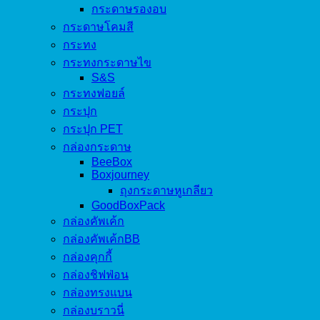
กระดาษรองอบ
กระดาษโคมสี
กระทง
กระทงกระดาษไข
S&S
กระทงฟอยล์
กระปุก
กระปุก PET
กล่องกระดาษ
BeeBox
Boxjourney
ถุงกระดาษหูเกลียว
GoodBoxPack
กล่องคัพเค้ก
กล่องคัพเค้กBB
กล่องคุกกี้
กล่องชิฟฟ่อน
กล่องทรงแบน
กล่องบราวนี่