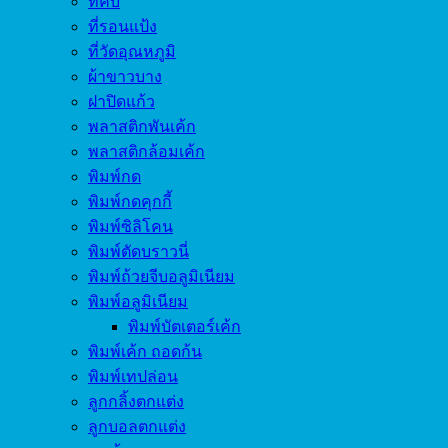
ที่คีบ
ที่รอนแป้ง
ที่วัดอุณหภูมิ
ผ้าขาวบาง
ฝาปิดแก้ว
พลาสติกพันเค้ก
พลาสติกล้อมเค้ก
พิมพ์กด
พิมพ์กดคุกกี้
พิมพ์ซิลิโคน
พิมพ์ตัดบราวนี่
พิมพ์ถ้วยจีบอลูมิเนียม
พิมพ์อลูมิเนียม
พิมพ์บัตเตอร์เค้ก
พิมพ์เค้ก ถอดก้น
พิมพ์เทปล่อน
ลูกกลิ้งตกแต่ง
ลูกบอลตกแต่ง