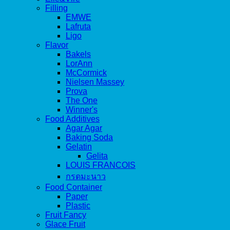
Filling
EMWE
Lafruta
Ligo
Flavor
Bakels
LorAnn
McCormick
Nielsen Massey
Prova
The One
Winner's
Food Additives
Agar Agar
Baking Soda
Gelatin
Gelita
LOUIS FRANCOIS
กรดมะนาว
Food Container
Paper
Plastic
Fruit Fancy
Glace Fruit