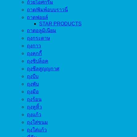
ถ้วยไอศกรีม
ถาด/พิมพ์อบบราวนี่
ถาดฟอยล์
STAR PRODUCTS
ถาดอลูมิเนียม
ถุงกระดาษ
ถุงกาว
ถุงคุกกี้
ถุงซิปล็อค
ถุงซีลสูญญกาศ
ถุงบีบ
ถุงพับ
ถุงมือ
ถุงร้อน
ถุงหูหิ้ว
ถุงแก้ว
ถุงใส่ขนม
ถุงใส่แก้ว