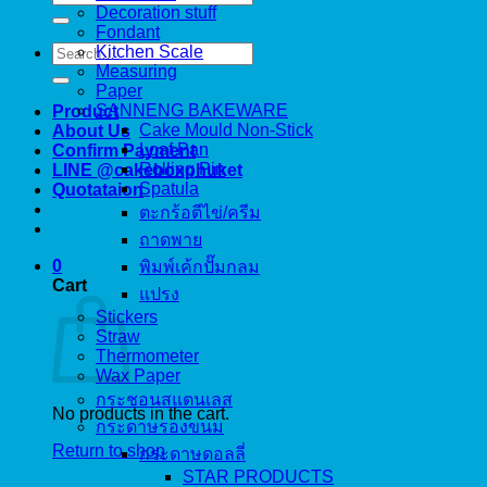
for:
Decoration stuff
Fondant
Search
Kitchen Scale
for:
Measuring
Paper
SANNENG BAKEWARE
Product
Cake Mould Non-Stick
About Us
Loaf Pan
Confirm Payment
Rolling Pin
LINE @cakeboxphuket
Spatula
Quotataion
ตะกร้อตีไข่/ครีม
ถาดพาย
0
พิมพ์เค้กปั๊มกลม
Cart
แปรง
Stickers
Straw
Thermometer
Wax Paper
กระชอนสแตนเลส
No products in the cart.
กระดาษรองขนม
Return to shop
กระดาษดอลลี่
STAR PRODUCTS