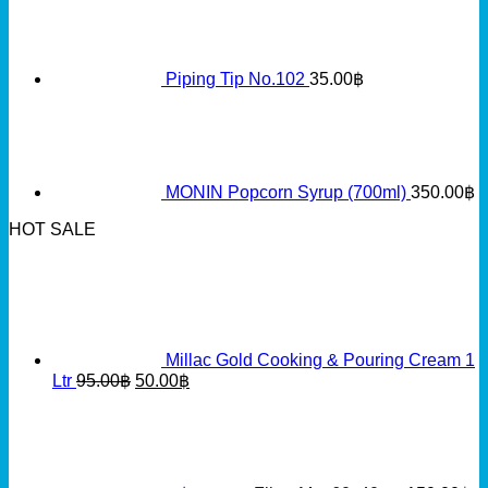
Piping Tip No.102
35.00
฿
MONIN Popcorn Syrup (700ml)
350.00
฿
HOT SALE
Millac Gold Cooking & Pouring Cream 1
Original
Current
Ltr
95.00
฿
50.00
฿
price
price
was:
is:
95.00฿.
50.00฿.