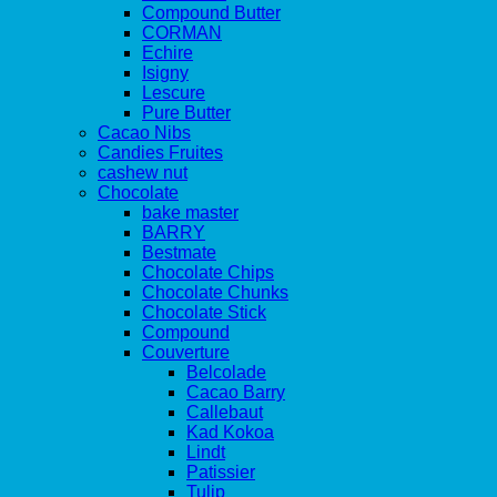
Compound Butter
CORMAN
Echire
Isigny
Lescure
Pure Butter
Cacao Nibs
Candies Fruites
cashew nut
Chocolate
bake master
BARRY
Bestmate
Chocolate Chips
Chocolate Chunks
Chocolate Stick
Compound
Couverture
Belcolade
Cacao Barry
Callebaut
Kad Kokoa
Lindt
Patissier
Tulip