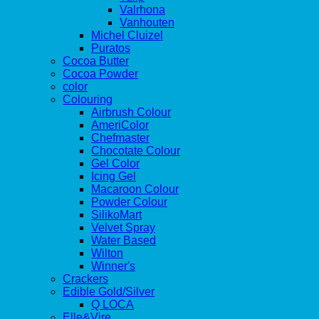
Valrhona
Vanhouten
Michel Cluizel
Puratos
Cocoa Butter
Cocoa Powder
color
Colouring
Airbrush Colour
AmeriColor
Chefmaster
Chocotate Colour
Gel Color
Icing Gel
Macaroon Colour
Powder Colour
SilikoMart
Velvet Spray
Water Based
Wilton
Winner's
Crackers
Edible Gold/Silver
Q LOCA
Elle&Vire