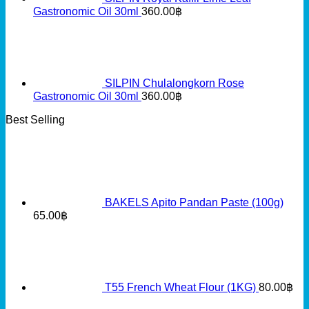
Gastronomic Oil 30ml
360.00
฿
SILPIN Chulalongkorn Rose
Gastronomic Oil 30ml
360.00
฿
Best Selling
BAKELS Apito Pandan Paste (100g)
65.00
฿
T55 French Wheat Flour (1KG)
80.00
฿