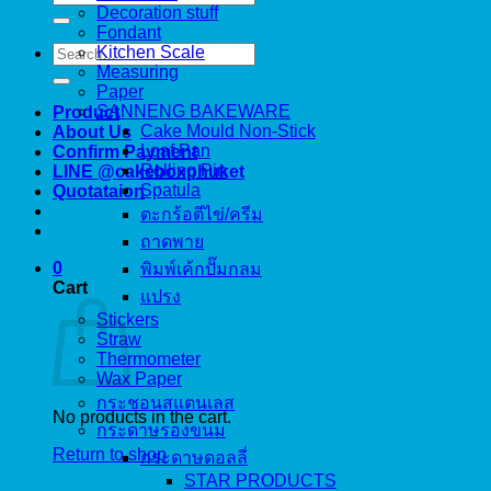
for:
Decoration stuff
Fondant
Search
Kitchen Scale
for:
Measuring
Paper
SANNENG BAKEWARE
Product
Cake Mould Non-Stick
About Us
Loaf Pan
Confirm Payment
Rolling Pin
LINE @cakeboxphuket
Spatula
Quotataion
ตะกร้อตีไข่/ครีม
ถาดพาย
0
พิมพ์เค้กปั๊มกลม
Cart
แปรง
Stickers
Straw
Thermometer
Wax Paper
กระชอนสแตนเลส
No products in the cart.
กระดาษรองขนม
Return to shop
กระดาษดอลลี่
STAR PRODUCTS