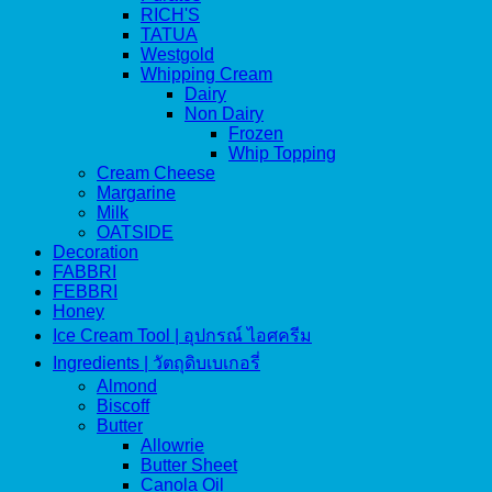
RICH'S
TATUA
Westgold
Whipping Cream
Dairy
Non Dairy
Frozen
Whip Topping
Cream Cheese
Margarine
Milk
OATSIDE
Decoration
FABBRI
FEBBRI
Honey
Ice Cream Tool | อุปกรณ์ ไอศครีม
Ingredients | วัตถุดิบเบเกอรี่
Almond
Biscoff
Butter
Allowrie
Butter Sheet
Canola Oil