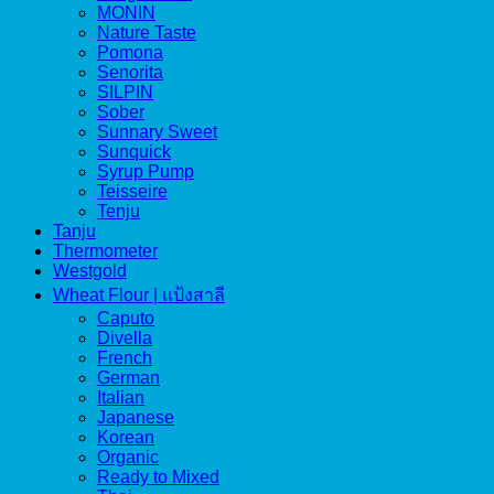
MONIN
Nature Taste
Pomona
Senorita
SILPIN
Sober
Sunnary Sweet
Sunquick
Syrup Pump
Teisseire
Tenju
Tanju
Thermometer
Westgold
Wheat Flour | แป้งสาลี
Caputo
Divella
French
German
Italian
Japanese
Korean
Organic
Ready to Mixed