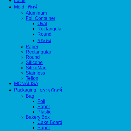
Lotus
Mold | พิมพ์
Aluminum
Foil Container
Oval
Rectangular
Round
กระทง
Paper
Rectangular
Round
Silicone
SilikoMart
Stainless
Teflon
MONALISA
Packaging | บรรจุภัณฑ์
Bag
Foil
Paper
Plastic
Bakery Box
Cake Board
Paper