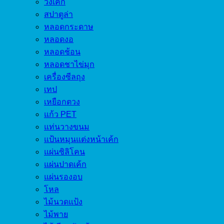
วงเค้ก
สปาตูล่า
หลอดกระดาษ
หลอดงอ
หลอดช้อน
หลอดชาไข่มุก
เครื่องซีลถุง
เทป
เหยือกตวง
แก้ว PET
แท่นวางขนม
แป้นหมุนแต่งหน้าเค้ก
แผ่นซิลิโคน
แผ่นปาดเค้ก
แผ่นรองอบ
โหล
ไม้นวดแป้ง
ไม้พาย