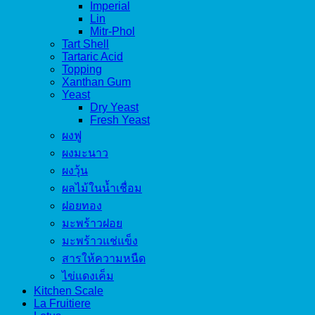
Imperial
Lin
Mitr-Phol
Tart Shell
Tartaric Acid
Topping
Xanthan Gum
Yeast
Dry Yeast
Fresh Yeast
ผงฟู
ผงมะนาว
ผงวุ้น
ผลไม้ในน้ำเชื่อม
ฝอยทอง
มะพร้าวฝอย
มะพร้าวแช่แข็ง
สารให้ความหนืด
ไข่แดงเค็ม
Kitchen Scale
La Fruitiere