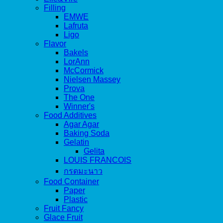
Filling
EMWE
Lafruta
Ligo
Flavor
Bakels
LorAnn
McCormick
Nielsen Massey
Prova
The One
Winner's
Food Additives
Agar Agar
Baking Soda
Gelatin
Gelita
LOUIS FRANCOIS
กรดมะนาว
Food Container
Paper
Plastic
Fruit Fancy
Glace Fruit