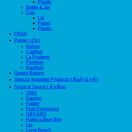
Plastic
Bottle & Jar
Cup
Lid
Paper
Plastic
PASH
Puree | ปูว์เร
Boiron
Capfruit
La Fruitiere
Ponthier
Ravifruit
Queen Bakery
Special Imported Products | สินค้านำเข้า
Syrup & Sauce | น้ำเชื่อม
1883
Davinci
Fabbri
Fruit Flovouring
GIFFARD
Hales's Blue Boy
Lin
Long Beach