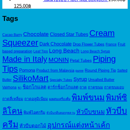
Original
Current
125.00
฿
price
price
was:
is:
Tags
150.00฿.
125.00฿.
Cream
Chocolate
Closed Star Tubes
Cacao Barry
Squeezer
Dark Chocolate
Drop Flower Tubes
Fruit
France
Long Beach
based preparation
Leaf Tips
Long Beach Syrup
Piping
Made in Italy
MONIN
Petal Tubes
Tips
Pomona
Round Piping Tip
Product from Malaysia
Salted
puree
SilikoMart
Syrup
Unsalted Butter
Butter
Specialty Tubes
ช็อกโกแลต
ดาร์กช็อกโกแลต
ถาด
ถาดขนม
ถาดขนมอบ
Valrhona
ชา
พิมพ์ขนม
พิมพ์ซิ
ถาดสี่เหลี่ยม
ถาดอลูมิเนียม
ผงผสมเครื่องดื่ม
หัวบีบ
ลิโคน
หัวบีบขนม
พิมพ์ไอศกรีม
หัวบีบกลีบดอกกุหลาบ
ครีม
อุปกรณ์แต่งหน้าเค้ก
หัวบีบดอกไม้