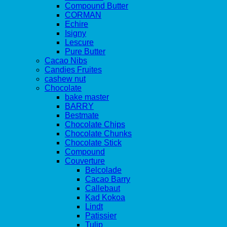
Compound Butter
CORMAN
Echire
Isigny
Lescure
Pure Butter
Cacao Nibs
Candies Fruites
cashew nut
Chocolate
bake master
BARRY
Bestmate
Chocolate Chips
Chocolate Chunks
Chocolate Stick
Compound
Couverture
Belcolade
Cacao Barry
Callebaut
Kad Kokoa
Lindt
Patissier
Tulip