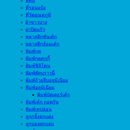
ที่คีบ
ที่รอนแป้ง
ที่วัดอุณหภูมิ
ผ้าขาวบาง
ฝาปิดแก้ว
พลาสติกพันเค้ก
พลาสติกล้อมเค้ก
พิมพ์กด
พิมพ์กดคุกกี้
พิมพ์ซิลิโคน
พิมพ์ตัดบราวนี่
พิมพ์ถ้วยจีบอลูมิเนียม
พิมพ์อลูมิเนียม
พิมพ์บัตเตอร์เค้ก
พิมพ์เค้ก ถอดก้น
พิมพ์เทปล่อน
ลูกกลิ้งตกแต่ง
ลูกบอลตกแต่ง