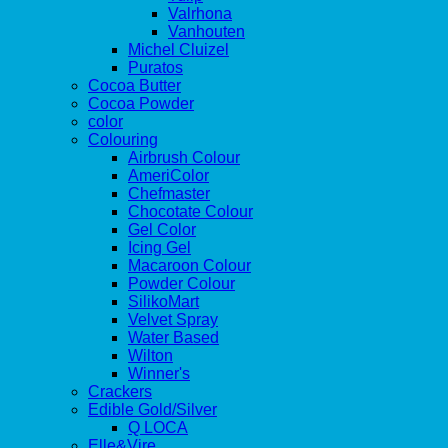
Valrhona
Vanhouten
Michel Cluizel
Puratos
Cocoa Butter
Cocoa Powder
color
Colouring
Airbrush Colour
AmeriColor
Chefmaster
Chocotate Colour
Gel Color
Icing Gel
Macaroon Colour
Powder Colour
SilikoMart
Velvet Spray
Water Based
Wilton
Winner's
Crackers
Edible Gold/Silver
Q LOCA
Elle&Vire