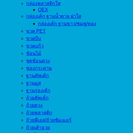
กล่องพลาสติกใส
OEX
กล่องเค้ก ฐานน้ำตาล ฝาใส
กล่องเค้ก ฐานขาว/ชมพู/ทอง
ขวด PET
ขวดบีบ
ขวดแก้ว
ช้อนไม้
ชุดช้อนตวง
ซองกระดาษ
ฐานคัพเค้ก
ฐานมูส
ฐานรองเค้ก
ถ้วยคัพเค้ก
ถ้วยตวง
ถ้วยพลาสติก
ถ้วยพีเอส/ถ้วยซัมเมอร์
ถ้วยเต้าอวย