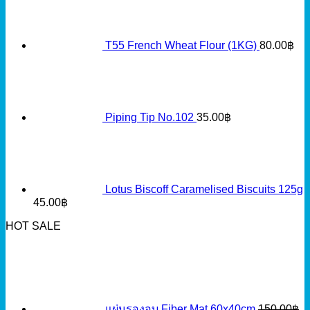
T55 French Wheat Flour (1KG)
80.00
฿
Piping Tip No.102
35.00
฿
Lotus Biscoff Caramelised Biscuits 125g
45.00
฿
HOT SALE
แผ่นรองอบ Fiber Mat 60x40cm
150.00
฿