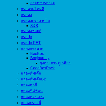
กระดาษรองอบ
กระดาษโคมสี
กระทง
กระทงกระดาษไข
S&S
กระทงฟอยล์
กระปุก
กระปุก PET
กล่องกระดาษ
BeeBox
Boxjourney
ถุงกระดาษหูเกลียว
GoodBoxPack
กล่องคัพเค้ก
กล่องคัพเค้กBB
กล่องคุกกี้
กล่องชิฟฟ่อน
กล่องทรงแบน
กล่องบราวนี่