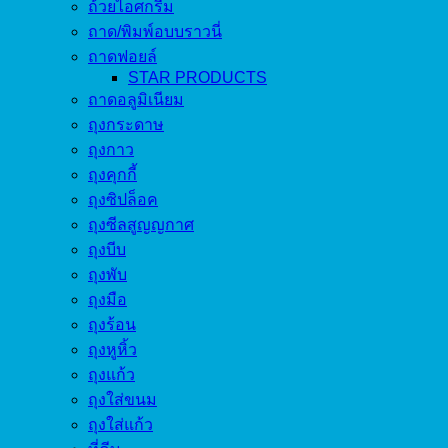
ถ้วยไอศกรีม
ถาด/พิมพ์อบบราวนี่
ถาดฟอยล์
STAR PRODUCTS
ถาดอลูมิเนียม
ถุงกระดาษ
ถุงกาว
ถุงคุกกี้
ถุงซิปล็อค
ถุงซีลสูญญกาศ
ถุงบีบ
ถุงพับ
ถุงมือ
ถุงร้อน
ถุงหูหิ้ว
ถุงแก้ว
ถุงใส่ขนม
ถุงใส่แก้ว