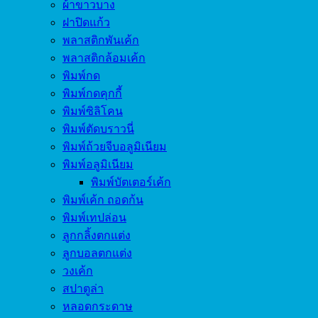
ผ้าขาวบาง
ฝาปิดแก้ว
พลาสติกพันเค้ก
พลาสติกล้อมเค้ก
พิมพ์กด
พิมพ์กดคุกกี้
พิมพ์ซิลิโคน
พิมพ์ตัดบราวนี่
พิมพ์ถ้วยจีบอลูมิเนียม
พิมพ์อลูมิเนียม
พิมพ์บัตเตอร์เค้ก
พิมพ์เค้ก ถอดก้น
พิมพ์เทปล่อน
ลูกกลิ้งตกแต่ง
ลูกบอลตกแต่ง
วงเค้ก
สปาตูล่า
หลอดกระดาษ