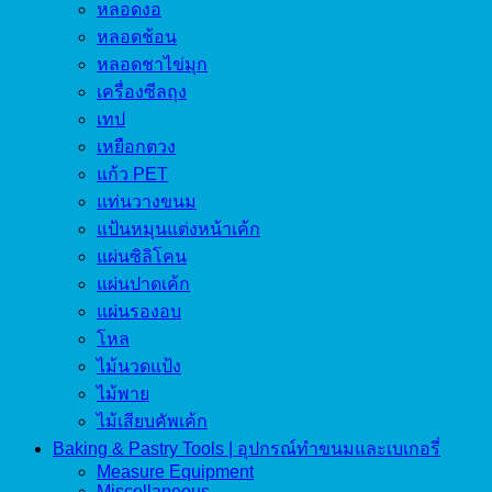
หลอดงอ
หลอดช้อน
หลอดชาไข่มุก
เครื่องซีลถุง
เทป
เหยือกตวง
แก้ว PET
แท่นวางขนม
แป้นหมุนแต่งหน้าเค้ก
แผ่นซิลิโคน
แผ่นปาดเค้ก
แผ่นรองอบ
โหล
ไม้นวดแป้ง
ไม้พาย
ไม้เสียบคัพเค้ก
Baking & Pastry Tools | อุปกรณ์ทำขนมและเบเกอรี่
Measure Equipment
Miscellaneous