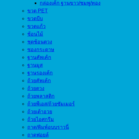
กล่องเค้ก ฐานขาว/ชมพู/ทอง
ขวด PET
ขวดบีบ
ขวดแก้ว
ช้อนไม้
ชุดช้อนตวง
ซองกระดาษ
ฐานคัพเค้ก
ฐานมูส
ฐานรองเค้ก
ถ้วยคัพเค้ก
ถ้วยตวง
ถ้วยพลาสติก
ถ้วยพีเอส/ถ้วยซัมเมอร์
ถ้วยเต้าอวย
ถ้วยไอศกรีม
ถาด/พิมพ์อบบราวนี่
ถาดฟอยล์