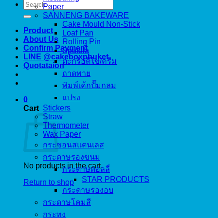
Search
Paper
for:
SANNENG BAKEWARE
Cake Mould Non-Stick
Product
Loaf Pan
About Us
Rolling Pin
Confirm Payment
Spatula
LINE @cakeboxphuket
ตะกร้อตีไข่/ครีม
Quotataion
ถาดพาย
พิมพ์เค้กปั๊มกลม
แปรง
0
Stickers
Cart
Straw
Thermometer
Wax Paper
กระชอนสแตนเลส
กระดาษรองขนม
No products in the cart.
กระดาษดอลลี่
STAR PRODUCTS
Return to shop
กระดาษรองอบ
กระดาษโคมสี
กระทง