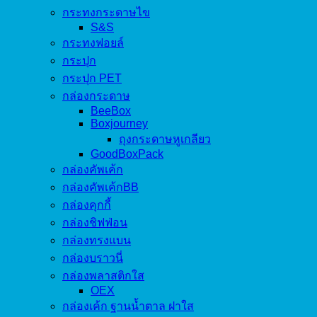
กระทงกระดาษไข
S&S
กระทงฟอยล์
กระปุก
กระปุก PET
กล่องกระดาษ
BeeBox
Boxjourney
ถุงกระดาษหูเกลียว
GoodBoxPack
กล่องคัพเค้ก
กล่องคัพเค้กBB
กล่องคุกกี้
กล่องชิฟฟ่อน
กล่องทรงแบน
กล่องบราวนี่
กล่องพลาสติกใส
OEX
กล่องเค้ก ฐานน้ำตาล ฝาใส