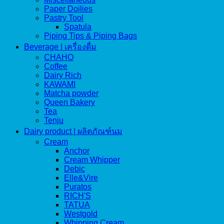
Paper Doilies
Pastry Tool
Spatula
Piping Tips & Piping Bags
Beverage | เครื่องดื่ม
CHAHO
Coffee
Dairy Rich
KAWAMI
Matcha powder
Queen Bakery
Tea
Tenju
Dairy product | ผลิตภัณฑ์นม
Cream
Anchor
Cream Whipper
Debic
Elle&Vire
Puratos
RICH'S
TATUA
Westgold
Whipping Cream