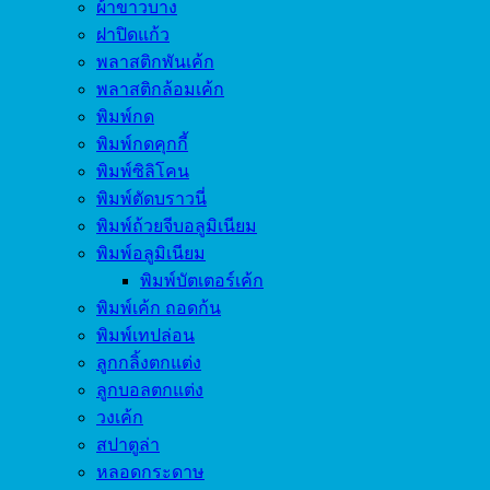
ผ้าขาวบาง
ฝาปิดแก้ว
พลาสติกพันเค้ก
พลาสติกล้อมเค้ก
พิมพ์กด
พิมพ์กดคุกกี้
พิมพ์ซิลิโคน
พิมพ์ตัดบราวนี่
พิมพ์ถ้วยจีบอลูมิเนียม
พิมพ์อลูมิเนียม
พิมพ์บัตเตอร์เค้ก
พิมพ์เค้ก ถอดก้น
พิมพ์เทปล่อน
ลูกกลิ้งตกแต่ง
ลูกบอลตกแต่ง
วงเค้ก
สปาตูล่า
หลอดกระดาษ