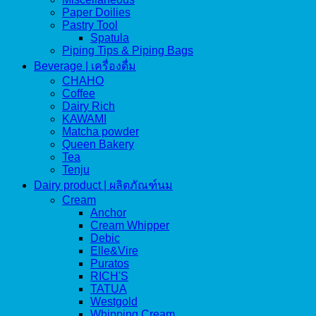
Paper Doilies
Pastry Tool
Spatula
Piping Tips & Piping Bags
Beverage | เครื่องดื่ม
CHAHO
Coffee
Dairy Rich
KAWAMI
Matcha powder
Queen Bakery
Tea
Tenju
Dairy product | ผลิตภัณฑ์นม
Cream
Anchor
Cream Whipper
Debic
Elle&Vire
Puratos
RICH'S
TATUA
Westgold
Whipping Cream