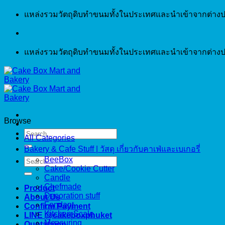
Skip
แหล่งรวมวัตถุดิบทำขนมทั้งในประเทศและนำเข้าจากต่างป
to
content
แหล่งรวมวัตถุดิบทำขนมทั้งในประเทศและนำเข้าจากต่างป
Browse
Search
All Categories
for:
Bakery & Cafe Stuff | วัสดุ เกี่ยวกับคาเฟ่และเบเกอรี่
BeeBox
Search
Cake/Cookie Cutter
for:
Candle
Chefmade
Product
Decoration stuff
About Us
Fondant
Confirm Payment
Kitchen Scale
LINE @cakeboxphuket
Measuring
Quotataion