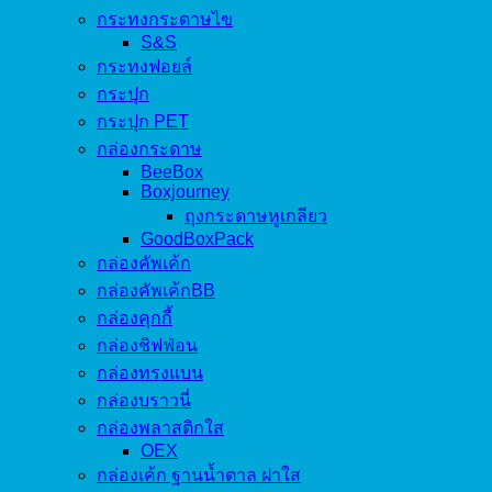
กระทงกระดาษไข
S&S
กระทงฟอยล์
กระปุก
กระปุก PET
กล่องกระดาษ
BeeBox
Boxjourney
ถุงกระดาษหูเกลียว
GoodBoxPack
กล่องคัพเค้ก
กล่องคัพเค้กBB
กล่องคุกกี้
กล่องชิฟฟ่อน
กล่องทรงแบน
กล่องบราวนี่
กล่องพลาสติกใส
OEX
กล่องเค้ก ฐานน้ำตาล ฝาใส