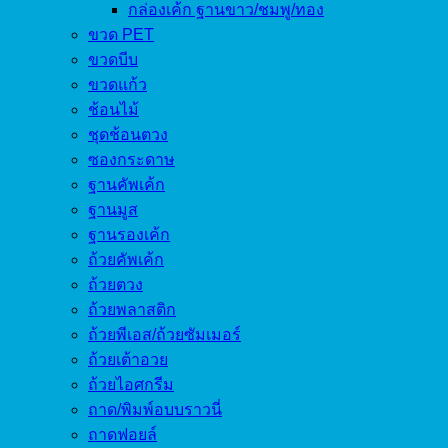
กล่องเค้ก ฐานขาว/ชมพู/ทอง
ขวด PET
ขวดบีบ
ขวดแก้ว
ช้อนไม้
ชุดช้อนตวง
ซองกระดาษ
ฐานคัพเค้ก
ฐานมูส
ฐานรองเค้ก
ถ้วยคัพเค้ก
ถ้วยตวง
ถ้วยพลาสติก
ถ้วยพีเอส/ถ้วยซัมเมอร์
ถ้วยเต้าอวย
ถ้วยไอศกรีม
ถาด/พิมพ์อบบราวนี่
ถาดฟอยล์