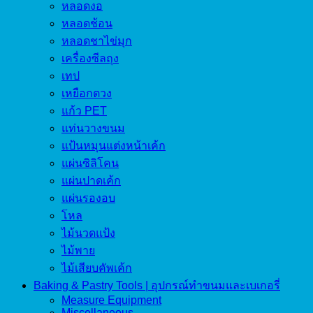
หลอดงอ
หลอดช้อน
หลอดชาไข่มุก
เครื่องซีลถุง
เทป
เหยือกตวง
แก้ว PET
แท่นวางขนม
แป้นหมุนแต่งหน้าเค้ก
แผ่นซิลิโคน
แผ่นปาดเค้ก
แผ่นรองอบ
โหล
ไม้นวดแป้ง
ไม้พาย
ไม้เสียบคัพเค้ก
Baking & Pastry Tools | อุปกรณ์ทำขนมและเบเกอรี่
Measure Equipment
Miscellaneous