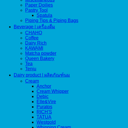
Paper Doilies
Pastry Tool
Spatula
Piping Tips & Piping Bags
Beverage | เครื่องดื่ม
CHAHO
Coffee
Dairy Rich
KAWAMI
Matcha powder
Queen Bakery
Tea
Tenju
Dairy product | ผลิตภัณฑ์นม
Cream
Anchor
Cream Whipper
Debic
Elle&Vire
Puratos
RICH'S
TATUA
Westgold
Whipping Cream