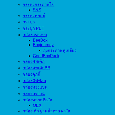
กระทงกระดาษไข
S&S
กระทงฟอยล์
กระปุก
กระปุก PET
กล่องกระดาษ
BeeBox
Boxjourney
ถุงกระดาษหูเกลียว
GoodBoxPack
กล่องคัพเค้ก
กล่องคัพเค้กBB
กล่องคุกกี้
กล่องชิฟฟ่อน
กล่องทรงแบน
กล่องบราวนี่
กล่องพลาสติกใส
OEX
กล่องเค้ก ฐานน้ำตาล ฝาใส