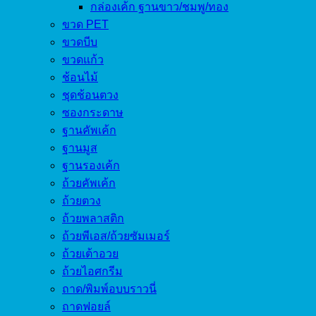
กล่องเค้ก ฐานขาว/ชมพู/ทอง
ขวด PET
ขวดบีบ
ขวดแก้ว
ช้อนไม้
ชุดช้อนตวง
ซองกระดาษ
ฐานคัพเค้ก
ฐานมูส
ฐานรองเค้ก
ถ้วยคัพเค้ก
ถ้วยตวง
ถ้วยพลาสติก
ถ้วยพีเอส/ถ้วยซัมเมอร์
ถ้วยเต้าอวย
ถ้วยไอศกรีม
ถาด/พิมพ์อบบราวนี่
ถาดฟอยล์