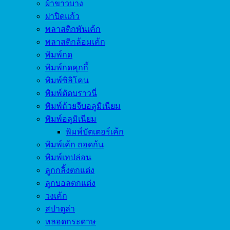
ผ้าขาวบาง
ฝาปิดแก้ว
พลาสติกพันเค้ก
พลาสติกล้อมเค้ก
พิมพ์กด
พิมพ์กดคุกกี้
พิมพ์ซิลิโคน
พิมพ์ตัดบราวนี่
พิมพ์ถ้วยจีบอลูมิเนียม
พิมพ์อลูมิเนียม
พิมพ์บัตเตอร์เค้ก
พิมพ์เค้ก ถอดก้น
พิมพ์เทปล่อน
ลูกกลิ้งตกแต่ง
ลูกบอลตกแต่ง
วงเค้ก
สปาตูล่า
หลอดกระดาษ