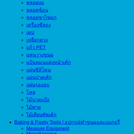
หลอดงอ
หลอดช้อน
หลอดชาไข่มุก
เครื่องซีลถุง
เทป
เหยือกตวง
แก้ว PET
แท่นวางขนม
แป้นหมุนแต่งหน้าเค้ก
แผ่นซิลิโคน
แผ่นปาดเค้ก
แผ่นรองอบ
โหล
ไม้นวดแป้ง
ไม้พาย
ไม้เสียบคัพเค้ก
Baking & Pastry Tools | อุปกรณ์ทำขนมและเบเกอรี่
Measure Equipment
Miscellaneous