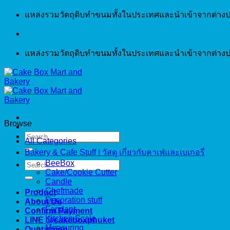
Skip
แหล่งรวมวัตถุดิบทำขนมทั้งในประเทศและนำเข้าจากต่างป
to
content
แหล่งรวมวัตถุดิบทำขนมทั้งในประเทศและนำเข้าจากต่างป
Browse
Search
All Categories
for:
Bakery & Cafe Stuff | วัสดุ เกี่ยวกับคาเฟ่และเบเกอรี่
BeeBox
Search
Cake/Cookie Cutter
for:
Candle
Chefmade
Product
Decoration stuff
About Us
Fondant
Confirm Payment
Kitchen Scale
LINE @cakeboxphuket
Measuring
Quotataion