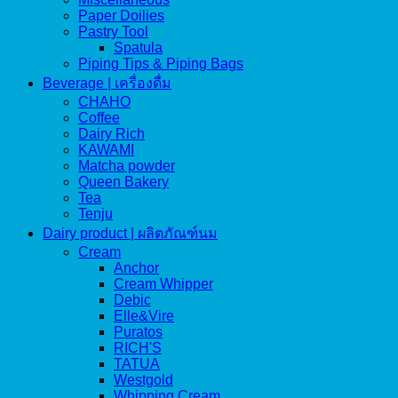
Paper Doilies
Pastry Tool
Spatula
Piping Tips & Piping Bags
Beverage | เครื่องดื่ม
CHAHO
Coffee
Dairy Rich
KAWAMI
Matcha powder
Queen Bakery
Tea
Tenju
Dairy product | ผลิตภัณฑ์นม
Cream
Anchor
Cream Whipper
Debic
Elle&Vire
Puratos
RICH'S
TATUA
Westgold
Whipping Cream