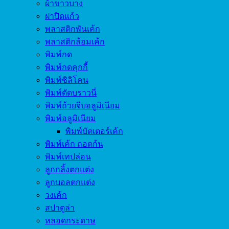
ผ้าขาวบาง
ฝาปิดแก้ว
พลาสติกพันเค้ก
พลาสติกล้อมเค้ก
พิมพ์กด
พิมพ์กดคุกกี้
พิมพ์ซิลิโคน
พิมพ์ตัดบราวนี่
พิมพ์ถ้วยจีบอลูมิเนียม
พิมพ์อลูมิเนียม
พิมพ์บัตเตอร์เค้ก
พิมพ์เค้ก ถอดก้น
พิมพ์เทปล่อน
ลูกกลิ้งตกแต่ง
ลูกบอลตกแต่ง
วงเค้ก
สปาตูล่า
หลอดกระดาษ