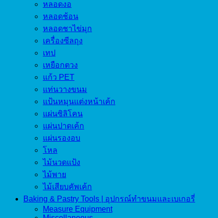
หลอดงอ
หลอดช้อน
หลอดชาไข่มุก
เครื่องซีลถุง
เทป
เหยือกตวง
แก้ว PET
แท่นวางขนม
แป้นหมุนแต่งหน้าเค้ก
แผ่นซิลิโคน
แผ่นปาดเค้ก
แผ่นรองอบ
โหล
ไม้นวดแป้ง
ไม้พาย
ไม้เสียบคัพเค้ก
Baking & Pastry Tools | อุปกรณ์ทำขนมและเบเกอรี่
Measure Equipment
Miscellaneous