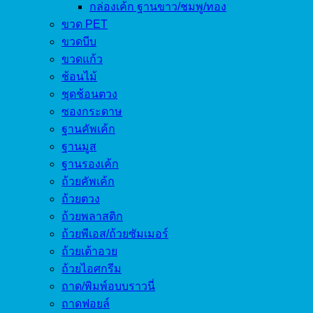
กล่องเค้ก ฐานขาว/ชมพู/ทอง
ขวด PET
ขวดบีบ
ขวดแก้ว
ช้อนไม้
ชุดช้อนตวง
ซองกระดาษ
ฐานคัพเค้ก
ฐานมูส
ฐานรองเค้ก
ถ้วยคัพเค้ก
ถ้วยตวง
ถ้วยพลาสติก
ถ้วยพีเอส/ถ้วยซัมเมอร์
ถ้วยเต้าอวย
ถ้วยไอศกรีม
ถาด/พิมพ์อบบราวนี่
ถาดฟอยล์