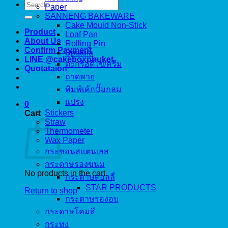
Search
Paper
for:
SANNENG BAKEWARE
Cake Mould Non-Stick
Product
Loaf Pan
About Us
Rolling Pin
Confirm Payment
Spatula
LINE @cakeboxphuket
ตะกร้อตีไข่/ครีม
Quotataion
ถาดพาย
พิมพ์เค้กปั๊มกลม
แปรง
0
Stickers
Cart
Straw
Thermometer
Wax Paper
กระชอนสแตนเลส
กระดาษรองขนม
No products in the cart.
กระดาษดอลลี่
STAR PRODUCTS
Return to shop
กระดาษรองอบ
กระดาษโคมสี
กระทง