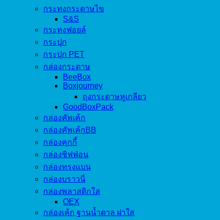
กระทงกระดาษไข
S&S
กระทงฟอยล์
กระปุก
กระปุก PET
กล่องกระดาษ
BeeBox
Boxjourney
ถุงกระดาษหูเกลียว
GoodBoxPack
กล่องคัพเค้ก
กล่องคัพเค้กBB
กล่องคุกกี้
กล่องชิฟฟ่อน
กล่องทรงแบน
กล่องบราวนี่
กล่องพลาสติกใส
OEX
กล่องเค้ก ฐานน้ำตาล ฝาใส