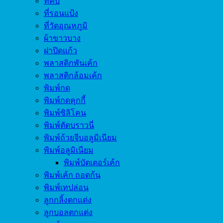
ที่คีบ
ที่รอนแป้ง
ที่วัดอุณหภูมิ
ผ้าขาวบาง
ฝาปิดแก้ว
พลาสติกพันเค้ก
พลาสติกล้อมเค้ก
พิมพ์กด
พิมพ์กดคุกกี้
พิมพ์ซิลิโคน
พิมพ์ตัดบราวนี่
พิมพ์ถ้วยจีบอลูมิเนียม
พิมพ์อลูมิเนียม
พิมพ์บัตเตอร์เค้ก
พิมพ์เค้ก ถอดก้น
พิมพ์เทปล่อน
ลูกกลิ้งตกแต่ง
ลูกบอลตกแต่ง