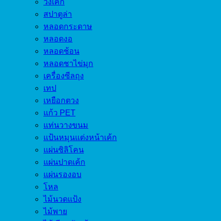
วงเค้ก
สปาตูล่า
หลอดกระดาษ
หลอดงอ
หลอดช้อน
หลอดชาไข่มุก
เครื่องซีลถุง
เทป
เหยือกตวง
แก้ว PET
แท่นวางขนม
แป้นหมุนแต่งหน้าเค้ก
แผ่นซิลิโคน
แผ่นปาดเค้ก
แผ่นรองอบ
โหล
ไม้นวดแป้ง
ไม้พาย