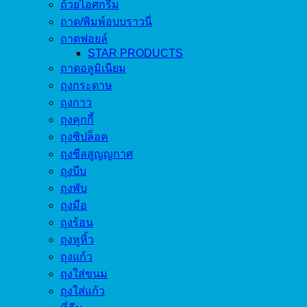
ถ้วยไอศกรีม
ถาด/พิมพ์อบบราวนี่
ถาดฟอยล์
STAR PRODUCTS
ถาดอลูมิเนียม
ถุงกระดาษ
ถุงกาว
ถุงคุกกี้
ถุงซิปล็อค
ถุงซีลสูญญกาศ
ถุงบีบ
ถุงพับ
ถุงมือ
ถุงร้อน
ถุงหูหิ้ว
ถุงแก้ว
ถุงใส่ขนม
ถุงใส่แก้ว