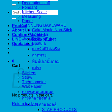
for:
Decoration stuff
Fondant
Search
Kitchen Scale
for:
Measuring
Paper
SANNENG BAKEWARE
Product
Cake Mould Non-Stick
About Us
Loaf Pan
Confirm Payment
Rolling Pin
LINE @cakeboxphuket
Spatula
Quotataion
ตะกร้อตีไข่/ครีม
ถาดพาย
0
พิมพ์เค้กปั๊มกลม
Cart
แปรง
Stickers
Straw
Thermometer
Wax Paper
กระชอนสแตนเลส
No products in the cart.
กระดาษรองขนม
Return to shop
กระดาษดอลลี่
STAR PRODUCTS