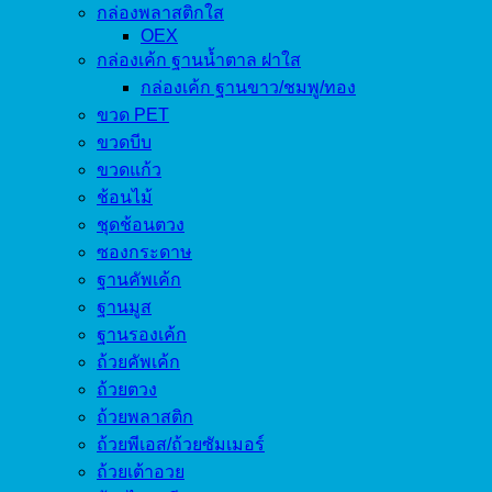
กล่องพลาสติกใส
OEX
กล่องเค้ก ฐานน้ำตาล ฝาใส
กล่องเค้ก ฐานขาว/ชมพู/ทอง
ขวด PET
ขวดบีบ
ขวดแก้ว
ช้อนไม้
ชุดช้อนตวง
ซองกระดาษ
ฐานคัพเค้ก
ฐานมูส
ฐานรองเค้ก
ถ้วยคัพเค้ก
ถ้วยตวง
ถ้วยพลาสติก
ถ้วยพีเอส/ถ้วยซัมเมอร์
ถ้วยเต้าอวย