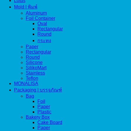
Lotus
Mold | พิมพ์
Aluminum
Foil Container
Oval
Rectangular
Round
กระทง
Paper
Rectangular
Round
Silicone
SilikoMart
Stainless
Teflon
MONALISA
Packaging | บรรจุภัณฑ์
Bag
Foil
Paper
Plastic
Bakery Box
Cake Board
Paper