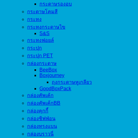
กระดาษรองอบ
กระดาษโคมสี
กระทง
กระทงกระดาษไข
S&S
กระทงฟอยล์
กระปุก
กระปุก PET
กล่องกระดาษ
BeeBox
Boxjourney
ถุงกระดาษหูเกลียว
GoodBoxPack
กล่องคัพเค้ก
กล่องคัพเค้กBB
กล่องคุกกี้
กล่องชิฟฟ่อน
กล่องทรงแบน
กล่องบราวนี่