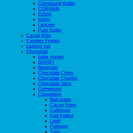
Compound Butter
CORMAN
Echire
Isigny
Lescure
Pure Butter
Cacao Nibs
Candies Fruites
cashew nut
Chocolate
bake master
BARRY
Bestmate
Chocolate Chips
Chocolate Chunks
Chocolate Stick
Compound
Couverture
Belcolade
Cacao Barry
Callebaut
Kad Kokoa
Lindt
Patissier
Tulip