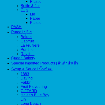
Plastic
Bottle & Jar
Cup
Lid
Paper
Plastic
PASH
Puree | ปูว์เร
Boiron
Capfruit
La Fruitiere
Ponthier
Ravifruit
Queen Bakery
Special Imported Products | สินค้านำเข้า
Syrup & Sauce | น้ำเชื่อม
1883
Davinci
Fabbri
Fruit Flovouring
GIFFARD
Hales's Blue Boy
Lin
Long Beach