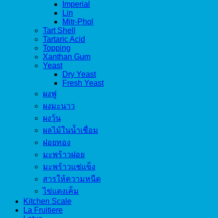
Imperial
Lin
Mitr-Phol
Tart Shell
Tartaric Acid
Topping
Xanthan Gum
Yeast
Dry Yeast
Fresh Yeast
ผงฟู
ผงมะนาว
ผงวุ้น
ผลไม้ในน้ำเชื่อม
ฝอยทอง
มะพร้าวฝอย
มะพร้าวแช่แข็ง
สารให้ความหนืด
ไข่แดงเค็ม
Kitchen Scale
La Fruitiere