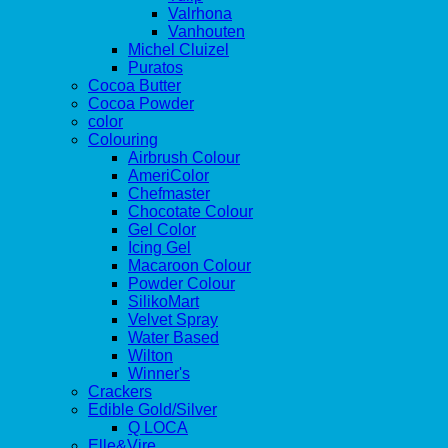
Valrhona
Vanhouten
Michel Cluizel
Puratos
Cocoa Butter
Cocoa Powder
color
Colouring
Airbrush Colour
AmeriColor
Chefmaster
Chocotate Colour
Gel Color
Icing Gel
Macaroon Colour
Powder Colour
SilikoMart
Velvet Spray
Water Based
Wilton
Winner's
Crackers
Edible Gold/Silver
Q LOCA
Elle&Vire