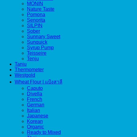
MONIN
Nature Taste
Pomona
Senorita
SILPIN
Sober
Sunnary Sweet
Sunquick
Syrup Pump
Teisseire
Tenju
Tanju
Thermometer
Westgold
Wheat Flour | แป้งสาลี
Caputo
Divella
French
German
Italian
Japanese
Korean
Organic
Ready to Mixed