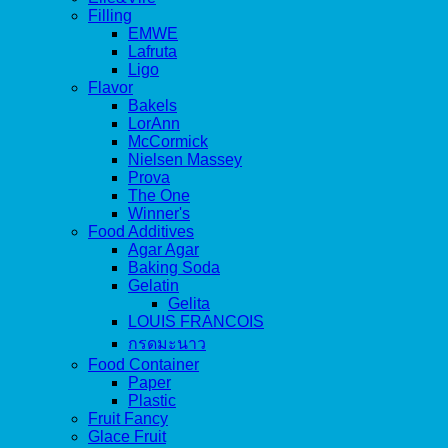
Filling
EMWE
Lafruta
Ligo
Flavor
Bakels
LorAnn
McCormick
Nielsen Massey
Prova
The One
Winner's
Food Additives
Agar Agar
Baking Soda
Gelatin
Gelita
LOUIS FRANCOIS
กรดมะนาว
Food Container
Paper
Plastic
Fruit Fancy
Glace Fruit