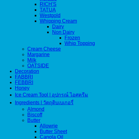
RICH'S
TATUA
Westgold
Whipping Cream
Dairy
Non Dairy
Frozen
Whip Topping
Cream Cheese
Margarine
Milk
OATSIDE
Decoration
FABBRI
FEBBRI
Honey
Ice Cream Tool | อุปกรณ์ ไอศครีม
Ingredients | วัตถุดิบเบเกอรี่
Almond
Biscoff
Butter
Allowrie
Butter Sheet
Canola Oil